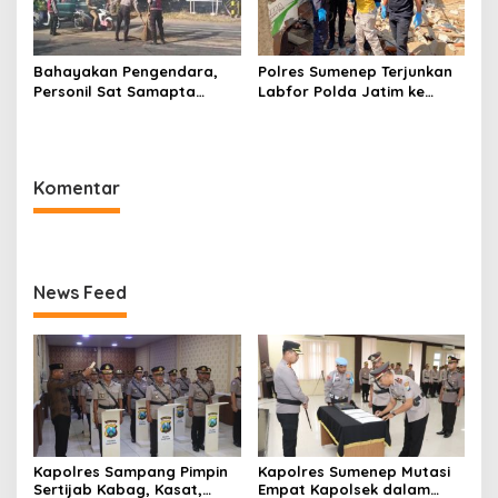
Bahayakan Pengendara,
Polres Sumenep Terjunkan
Personil Sat Samapta
Labfor Polda Jatim ke
Polres Sumenep Bersihkan
Lokasi Ledakan Mobil di
Ceceran oli di Jalan Pabian
Ambunten
Komentar
News Feed
Kapolres Sampang Pimpin
Kapolres Sumenep Mutasi
Sertijab Kabag, Kasat,
Empat Kapolsek dalam