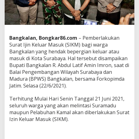
W
a
r
g
a
Y
a
Bangkalan, Bongkar86.com
– Pemberlakukan
n
Surat Ijin Keluar Masuk (SIKM) bagi warga
g
Bangkalan yang hendak bepergian keluar atau
M
masuk di Kota Surabaya. Hal tersebut disampaikan
e
l
Bupati Bangkalan R. Abdul Latif Amin Imron, saat di
i
Balai Pengembangan Wilayah Surabaya dan
n
Madura (BPWS) Bangkalan, bersama Forkopimda
t
Jatim. Selasa (22/6/2021).
a
s
i
Terhitung Mulai Hari Senin Tanggal 21 Juni 2021,
S
seluruh warga yang akan melintasi Suramadu
u
maupun Pelabuhan Kamal akan diberlakukan Surat
r
Izin Keluar Masuk (SIKM).
a
m
a
d