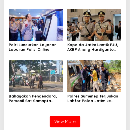
hingga 6 Kapolsek Jajaran
Penyegaran Kinerja
Polri Luncurkan Layanan
Kapolda Jatim Lantik PJU,
Laporan Polisi Online
AKBP Anang Hardiyanto
Jabat Kapolres Sumenep
Bahayakan Pengendara,
Polres Sumenep Terjunkan
Personil Sat Samapta
Labfor Polda Jatim ke
Polres Sumenep Bersihkan
Lokasi Ledakan Mobil di
Ceceran oli di Jalan Pabian
Ambunten
View More