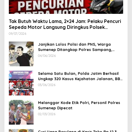
Tak Butuh Waktu Lama, 2×24 Jam: Pelaku Pencuri
Sepeda Motor Langsung Diringkus Polsek
Lenteng di Wilayah Manding
09/07/2026
Janjikan Lolos Polisi dan PNS, Warga
Sumenep Ditangkap Polres Sampang,
Korban Rugi Rp 600 juta
04/06/2026
Selama Satu Bulan, Polda Jatim Berhasil
Ungkap 320 Kasus Kejahatan Jalanan, BB
100 Sepeda Motor dan 12 Mobil Diamankan
03/06/2026
Melanggar Kode Etik Polri, Personil Polres
Sumenep Dipecat
02/03/2026
Curi Uang Berulang di Kasir Toko Rp 12,3