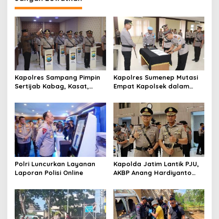
a
s
i
p
o
s
Kapolres Sampang Pimpin
Kapolres Sumenep Mutasi
Sertijab Kabag, Kasat,
Empat Kapolsek dalam
hingga 6 Kapolsek Jajaran
Penyegaran Kinerja
Polri Luncurkan Layanan
Kapolda Jatim Lantik PJU,
Laporan Polisi Online
AKBP Anang Hardiyanto
Jabat Kapolres Sumenep