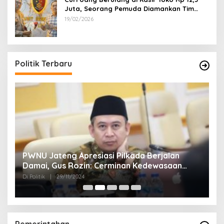
Juta, Seorang Pemuda Diamankan Tim
Reskrim Polsek Lenteng Sumenep
19/02/2026
Politik Terbaru
24
PWNU Jateng Apresiasi Pilkada Berjalan
B
Damai, Gus Rozin: Cerminan Kedewasaan
K
Politik Masyarakat
Di Politik
|
29/11/2024
Di 