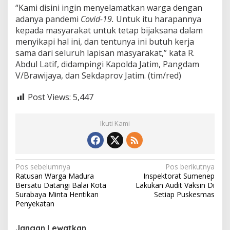
“Kami disini ingin menyelamatkan warga dengan
adanya pandemi
Covid-19.
Untuk itu harapannya
kepada masyarakat untuk tetap bijaksana dalam
menyikapi hal ini, dan tentunya ini butuh kerja
sama dari seluruh lapisan masyarakat,” kata R.
Abdul Latif, didampingi Kapolda Jatim, Pangdam
V/Brawijaya, dan Sekdaprov Jatim. (tim/red)
Post Views:
5,447
Ikuti Kami
N
Pos sebelumnya
Pos berikutnya
Ratusan Warga Madura
Inspektorat Sumenep
a
Bersatu Datangi Balai Kota
Lakukan Audit Vaksin Di
v
Surabaya Minta Hentikan
Setiap Puskesmas
Penyekatan
i
g
Jangan Lewatkan