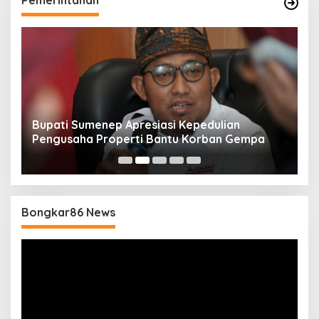
Pemerintahan
Bupati Sumenep Apresiasi Kepedulian
N
Pengusaha Properti Bantu Korban Gempa
S
B
Bongkar86 News
Pemutar
Video