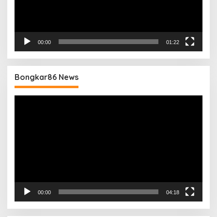
00:00
01:22
Bongkar86 News
Pemutar
Video
00:00
04:18