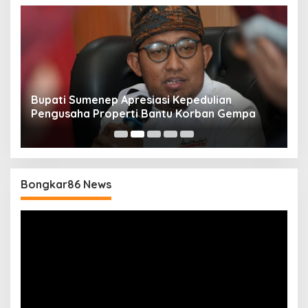
Bupati Sumenep Apresiasi Kepedulian
N
Pengusaha Properti Bantu Korban Gempa
S
B
Bongkar86 News
Pemutar
Video