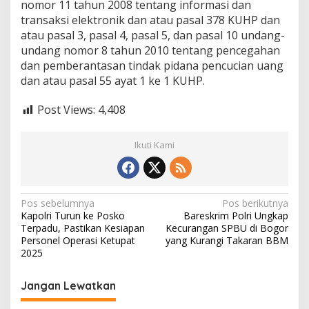
nomor 11 tahun 2008 tentang informasi dan
transaksi elektronik dan atau pasal 378 KUHP dan
atau pasal 3, pasal 4, pasal 5, dan pasal 10 undang-
undang nomor 8 tahun 2010 tentang pencegahan
dan pemberantasan tindak pidana pencucian uang
dan atau pasal 55 ayat 1 ke 1 KUHP.
Post Views:
4,408
Ikuti Kami
N
Pos sebelumnya
Pos berikutnya
Kapolri Turun ke Posko
Bareskrim Polri Ungkap
a
Terpadu, Pastikan Kesiapan
Kecurangan SPBU di Bogor
v
Personel Operasi Ketupat
yang Kurangi Takaran BBM
2025
i
g
Jangan Lewatkan
a