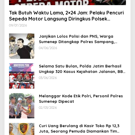
Tak Butuh Waktu Lama, 2×24 Jam: Pelaku Pencuri
Sepeda Motor Langsung Diringkus Polsek
Lenteng di Wilayah Manding
09/07/2026
Janjikan Lolos Polisi dan PNS, Warga
Sumenep Ditangkap Polres Sampang,
Korban Rugi Rp 600 juta
04/06/2026
Selama Satu Bulan, Polda Jatim Berhasil
Ungkap 320 Kasus Kejahatan Jalanan, BB
100 Sepeda Motor dan 12 Mobil Diamankan
03/06/2026
Melanggar Kode Etik Polri, Personil Polres
Sumenep Dipecat
02/03/2026
Curi Uang Berulang di Kasir Toko Rp 12,3
Juta, Seorang Pemuda Diamankan Tim