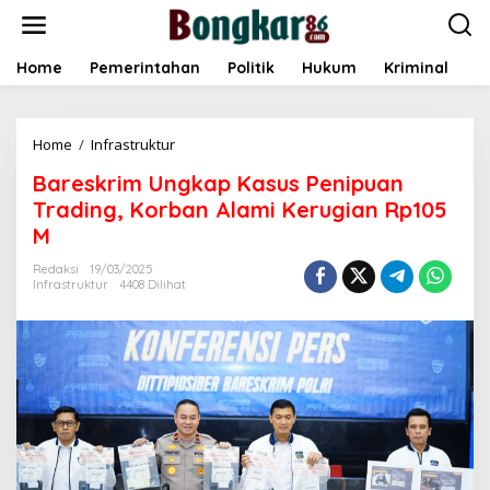
L
e
w
a
Home
Pemerintahan
Politik
Hukum
Kriminal
E
t
i
k
Home
/
Infrastruktur
B
e
a
k
Bareskrim Ungkap Kasus Penipuan
r
o
e
n
Trading, Korban Alami Kerugian Rp105
s
t
M
k
e
r
n
Redaksi
19/03/2025
i
Infrastruktur
4408 Dilihat
m
U
n
g
k
a
p
K
a
s