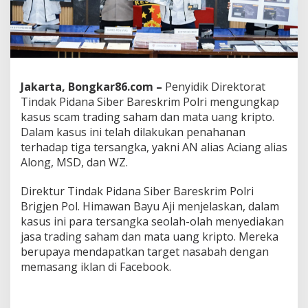
u
s
P
e
n
i
p
Jakarta, Bongkar86.com –
Penyidik Direktorat
u
Tindak Pidana Siber Bareskrim Polri mengungkap
a
kasus scam trading saham dan mata uang kripto.
n
T
Dalam kasus ini telah dilakukan penahanan
r
terhadap tiga tersangka, yakni AN alias Aciang alias
a
Along, MSD, dan WZ.
d
i
Direktur Tindak Pidana Siber Bareskrim Polri
n
g
Brigjen Pol. Himawan Bayu Aji menjelaskan, dalam
,
kasus ini para tersangka seolah-olah menyediakan
K
jasa trading saham dan mata uang kripto. Mereka
o
berupaya mendapatkan target nasabah dengan
r
memasang iklan di Facebook.
b
a
n
A