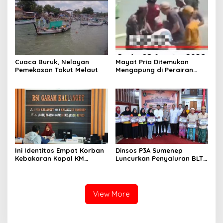
Cuaca Buruk, Nelayan
Mayat Pria Ditemukan
Pemekasan Takut Melaut
Mengapung di Perairan
Pelabuhan Giligenting
Sumenep
Ini Identitas Empat Korban
Dinsos P3A Sumenep
Kebakaran Kapal KM
Luncurkan Penyaluran BLT
Mutiara Sentosa 2 di Rawat
DBHCHT 2026, Sebanyak
di RSI Kalianget Sumenep
2.600 Buruh Tembakau Siap
Menerima
View More