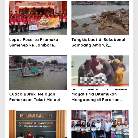
s
i
p
o
s
Lepas Peserta Pramuka
Tangkis Laut di Sokobenah
Sumenep ke Jambore
Sampang Ambruk,
Nasional XII, Ini Pesan
Mengancam Keselamatan
Wabup KH Imam Hasyim
Warga
Cuaca Buruk, Nelayan
Mayat Pria Ditemukan
Pemekasan Takut Melaut
Mengapung di Perairan
Pelabuhan Giligenting
Sumenep