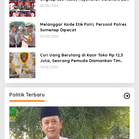
100 Sepeda Motor dan 12 Mobil Diamankan
03/06/2026
Melanggar Kode Etik Polri, Personil Polres
Sumenep Dipecat
02/03/2026
Curi Uang Berulang di Kasir Toko Rp 12,3
Juta, Seorang Pemuda Diamankan Tim
Reskrim Polsek Lenteng Sumenep
19/02/2026
Politik Terbaru