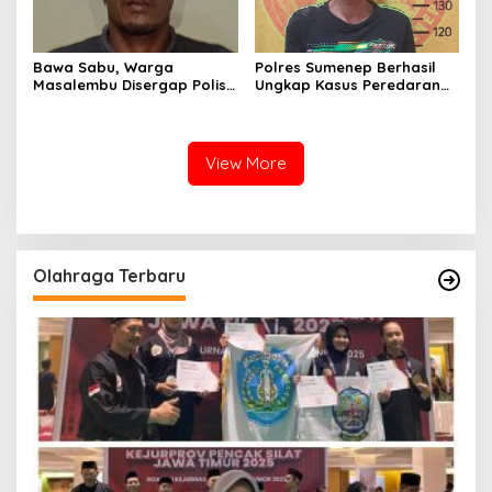
Bawa Sabu, Warga
Polres Sumenep Berhasil
Masalembu Disergap Polisi,
Ungkap Kasus Peredaran
Satu Tersangka Melarikan
Sabu di Kecamatan
Diri
Pragaan, Puluhan Poket
Diamankan
View More
Olahraga Terbaru