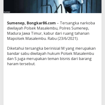
d
i
P
o
l
Sumenep, Bongkar86.com
– Tersangka narkoba
s
e
diwilayah Polsek Masalembu, Polres Sumenep,
k
Madura Jawa Timur, kabur dari ruang tahanan
M
Mapolsek Masalembu. Rabu (23/6/2021).
a
s
Diketahui tersangka berinisial M yang merupakan
a
l
bandar sabu diwilayah hukum Polsek Masalembu
e
dan S juga merupakan teman bisnis dari barang
m
haram tersebut.
b
u
K
a
b
u
r