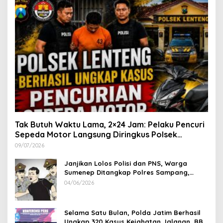
Tak Butuh Waktu Lama, 2×24 Jam: Pelaku Pencuri
Sepeda Motor Langsung Diringkus Polsek
Lenteng di Wilayah Manding
09/07/2026
Janjikan Lolos Polisi dan PNS, Warga
Sumenep Ditangkap Polres Sampang,
Korban Rugi Rp 600 juta
04/06/2026
Selama Satu Bulan, Polda Jatim Berhasil
Ungkap 320 Kasus Kejahatan Jalanan, BB