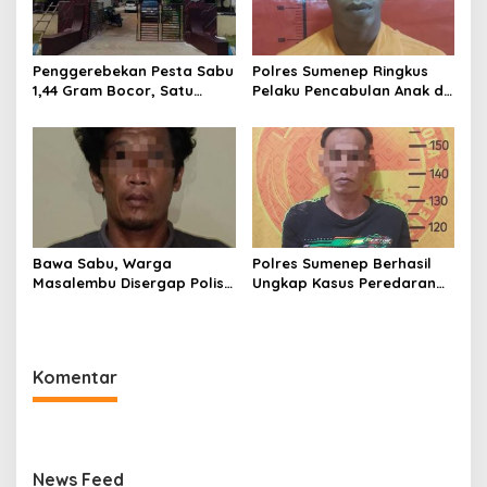
Penggerebekan Pesta Sabu
Polres Sumenep Ringkus
1,44 Gram Bocor, Satu
Pelaku Pencabulan Anak di
Tersangka Kabur, Ada Apa
Bawah Umur
Polsek Kangean???
Bawa Sabu, Warga
Polres Sumenep Berhasil
Masalembu Disergap Polisi,
Ungkap Kasus Peredaran
Satu Tersangka Melarikan
Sabu di Kecamatan
Diri
Pragaan, Puluhan Poket
Diamankan
Komentar
News Feed