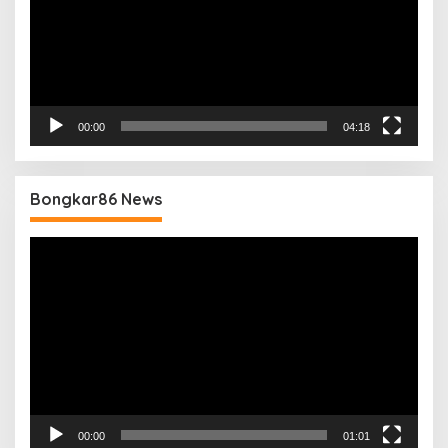
00:00
04:18
Bongkar86 News
Pemutar
Video
00:00
01:01