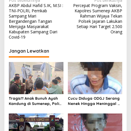
N
Pos sebelumnya
Pos berikutnya
AKBP Abdul Hafid S.IK, M.SI :
Percepat Program Vaksin,
a
TNI-POLRI, Pemkab
Kapolres Sumenep AKBP
v
Sampang Mari
Rahman Wijaya Tekan
Bergandengan Tangan
Polsek Jajaran Lakukan
i
Menjaga Masyarakat
Setiap Hari Target 2.500
Kabupaten Sampang Dari
Orang
g
Covid-19
a
s
Jangan Lewatkan
i
p
o
s
Tragis!!! Anak Bunuh Ayah
Cucu Diduga ODGJ Serang
Kandung di Sumenep, Polisi
Nenek Hingga Meninggal di
Amankan Pelaku
Tempat, Polisi Amankan
Pelaku