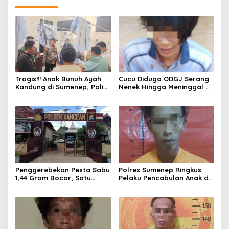
Tragis!!! Anak Bunuh Ayah
Cucu Diduga ODGJ Serang
Kandung di Sumenep, Polisi
Nenek Hingga Meninggal di
Amankan Pelaku
Tempat, Polisi Amankan
Pelaku
Penggerebekan Pesta Sabu
Polres Sumenep Ringkus
1,44 Gram Bocor, Satu
Pelaku Pencabulan Anak di
Tersangka Kabur, Ada Apa
Bawah Umur
Polsek Kangean???