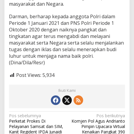
masyarakat dan Negara.
Darman, berharap kepada anggota Polri dalam
Periode 1 Januari 2021 dan PNS Polri Periode 1
Oktober 2020 dengan naiknya pangkat dan
tingkatan agar terus mengabdi dan melayani
masyarakat serta Negara serta selalu menjalankan
tugas dengan iklas dan selalu menerapkan budi
luhur untuk menjaga nama baik polri.
(Dina/Dila/Resr)
Post Views:
5,934
Ikuti Kami
N
Pos sebelumnya
Pos berikutnya
Perketat Prokes Di
Komjen Pol Agus Andrianto
a
Pelayanan Samsat dan SIM,
Pimpin Upacara Virtual
v
Kanit Regident IPDA Junaidi
Kenaikan Pangkat 390