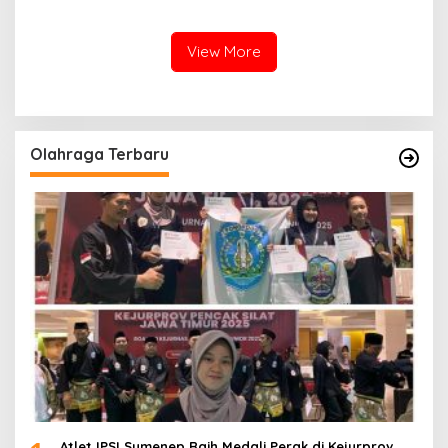
Ceceran oli di Jalan Pabian
Ambunten
View More
Olahraga Terbaru
Atlet IPSI Sumenep Raih Medali Perak di Kejurprov