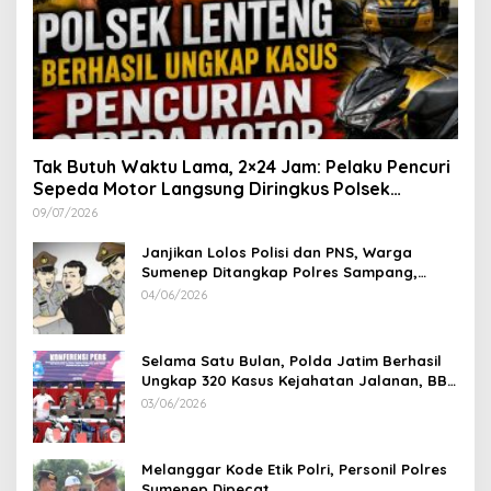
Tak Butuh Waktu Lama, 2×24 Jam: Pelaku Pencuri
Sepeda Motor Langsung Diringkus Polsek
Lenteng di Wilayah Manding
09/07/2026
Janjikan Lolos Polisi dan PNS, Warga
Sumenep Ditangkap Polres Sampang,
Korban Rugi Rp 600 juta
04/06/2026
Selama Satu Bulan, Polda Jatim Berhasil
Ungkap 320 Kasus Kejahatan Jalanan, BB
100 Sepeda Motor dan 12 Mobil Diamankan
03/06/2026
Melanggar Kode Etik Polri, Personil Polres
Sumenep Dipecat