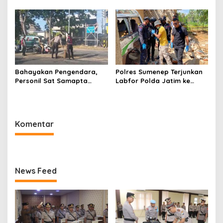
Jabat Kapolres Sumenep
Bahayakan Pengendara,
Polres Sumenep Terjunkan
Personil Sat Samapta
Labfor Polda Jatim ke
Polres Sumenep Bersihkan
Lokasi Ledakan Mobil di
Ceceran oli di Jalan Pabian
Ambunten
Komentar
News Feed