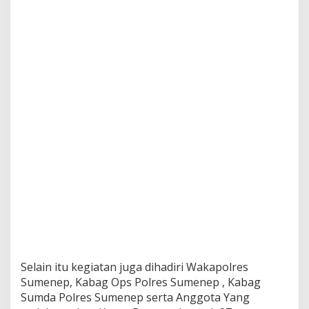
n
g
k
a
t
,
I
n
i
H
a
r
a
p
a
n
K
a
p
o
l
Selain itu kegiatan juga dihadiri Wakapolres
r
e
Sumenep, Kabag Ops Polres Sumenep , Kabag
s
Sumda Polres Sumenep serta Anggota Yang
A