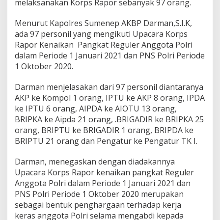
melaksanakan Korps Rapor sebanyak 97 orang.
K
B
Menurut Kapolres Sumenep AKBP Darman,S.I.K,
P
D
ada 97 personil yang mengikuti Upacara Korps
a
Rapor Kenaikan Pangkat Reguler Anggota Polri
r
dalam Periode 1 Januari 2021 dan PNS Polri Periode
m
1 Oktober 2020.
a
n
,
Darman menjelasakan dari 97 personil diantaranya
S
AKP ke Kompol 1 orang, IPTU ke AKP 8 orang, IPDA
I
ke IPTU 6 orang, AIPDA ke AIOTU 13 orang,
K
BRIPKA ke Aipda 21 orang, .BRIGADIR ke BRIPKA 25
orang, BRIPTU ke BRIGADIR 1 orang, BRIPDA ke
BRIPTU 21 orang dan Pengatur ke Pengatur TK I.
Darman, menegaskan dengan diadakannya
Upacara Korps Rapor kenaikan pangkat Reguler
Anggota Polri dalam Periode 1 Januari 2021 dan
PNS Polri Periode 1 Oktober 2020 merupakan
sebagai bentuk penghargaan terhadap kerja
keras anggota Polri selama mengabdi kepada