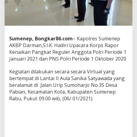
r
s
o
n
i
l
P
Sumenep, Bongkar86.com
– Kapolres Sumenep
o
AKBP Darman,S.I.K. Hadiri Upacara Korps Rapor
l
Kenaikan Pangkat Reguler Anggota Polri Periode 1
r
e
Januari 2021 dan PNS Polri Periode 1 Oktober 2020
s
S
Kegiatan dilakukan secara secara Virtual yang
u
bertempat di Lantai II Aula Sanika Satyawada yang
m
beralamat di Jalan Urip Sumoharjo No.35 Desa
e
n
Pabian, Kecamatan Kota, Kabupaten Sumenep.
e
Rabu, Pukul: 09.00 wib, (06/ 01/2021).
p
N
a
i
k
P
a