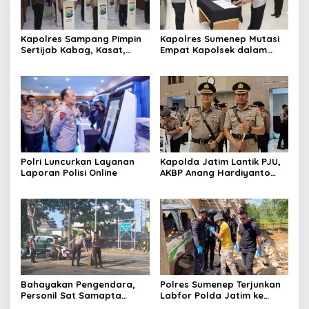
Kapolres Sampang Pimpin
Kapolres Sumenep Mutasi
Sertijab Kabag, Kasat,
Empat Kapolsek dalam
hingga 6 Kapolsek Jajaran
Penyegaran Kinerja
Polri Luncurkan Layanan
Kapolda Jatim Lantik PJU,
Laporan Polisi Online
AKBP Anang Hardiyanto
Jabat Kapolres Sumenep
Bahayakan Pengendara,
Polres Sumenep Terjunkan
Personil Sat Samapta
Labfor Polda Jatim ke
Polres Sumenep Bersihkan
Lokasi Ledakan Mobil di