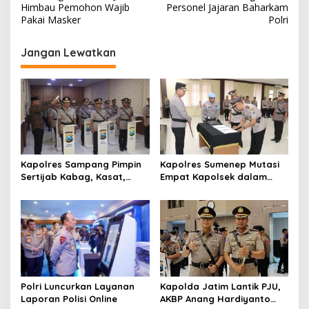
Himbau Pemohon Wajib
Personel Jajaran Baharkam
i
Pakai Masker
Polri
g
Jangan Lewatkan
a
s
i
p
o
s
Kapolres Sampang Pimpin
Kapolres Sumenep Mutasi
Sertijab Kabag, Kasat,
Empat Kapolsek dalam
hingga 6 Kapolsek Jajaran
Penyegaran Kinerja
Polri Luncurkan Layanan
Kapolda Jatim Lantik PJU,
Laporan Polisi Online
AKBP Anang Hardiyanto