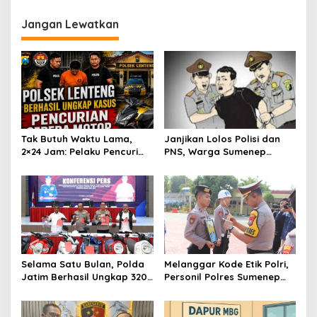
i
g
Jangan Lewatkan
a
s
i
p
o
s
Tak Butuh Waktu Lama,
Janjikan Lolos Polisi dan
2×24 Jam: Pelaku Pencuri
PNS, Warga Sumenep
Sepeda Motor Langsung
Ditangkap Polres
Diringkus Polsek Lenteng di
Sampang, Korban Rugi Rp
Wilayah Manding
600 juta
Selama Satu Bulan, Polda
Melanggar Kode Etik Polri,
Jatim Berhasil Ungkap 320
Personil Polres Sumenep
Kasus Kejahatan Jalanan,
Dipecat
BB 100 Sepeda Motor dan
12 Mobil Diamankan