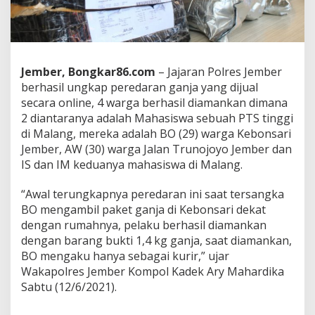
k
u
k
S
a
t
Jember, Bongkar86.com
– Jajaran Polres Jember
r
berhasil ungkap peredaran ganja yang dijual
e
secara online, 4 warga berhasil diamankan dimana
s
2 diantaranya adalah Mahasiswa sebuah PTS tinggi
k
o
di Malang, mereka adalah BO (29) warga Kebonsari
b
Jember, AW (30) warga Jalan Trunojoyo Jember dan
a
IS dan IM keduanya mahasiswa di Malang.
P
o
“Awal terungkapnya peredaran ini saat tersangka
l
r
BO mengambil paket ganja di Kebonsari dekat
e
dengan rumahnya, pelaku berhasil diamankan
s
dengan barang bukti 1,4 kg ganja, saat diamankan,
J
BO mengaku hanya sebagai kurir,” ujar
e
Wakapolres Jember Kompol Kadek Ary Mahardika
m
b
Sabtu (12/6/2021).
e
r