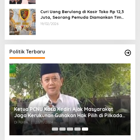
Curi Uang Berulang di Kasir Toko Rp 12,3
Juta, Seorang Pemuda Diamankan Tim
Reskrim Polsek Lenteng Sumenep
19/02/2026
Politik Terbaru
Ketua PCNU Kota Kediri Ajak Masyarakat
Jaga Kerukunan Gunakan Hak Pilih di Pilkada
2024
Di Politik
|
27/11/2024