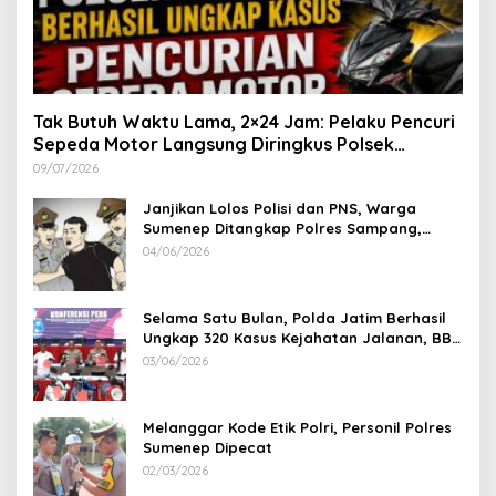
Tak Butuh Waktu Lama, 2×24 Jam: Pelaku Pencuri
Sepeda Motor Langsung Diringkus Polsek
Lenteng di Wilayah Manding
09/07/2026
Janjikan Lolos Polisi dan PNS, Warga
Sumenep Ditangkap Polres Sampang,
Korban Rugi Rp 600 juta
04/06/2026
Selama Satu Bulan, Polda Jatim Berhasil
Ungkap 320 Kasus Kejahatan Jalanan, BB
100 Sepeda Motor dan 12 Mobil Diamankan
03/06/2026
Melanggar Kode Etik Polri, Personil Polres
Sumenep Dipecat
02/03/2026