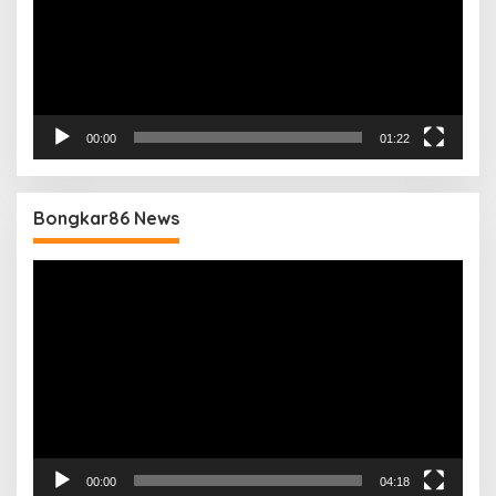
00:00
01:22
Bongkar86 News
Pemutar
Video
00:00
04:18