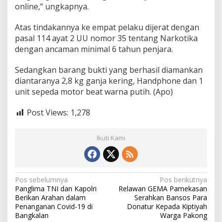
online,” ungkapnya.
Atas tindakannya ke empat pelaku dijerat dengan
pasal 114 ayat 2 UU nomor 35 tentang Narkotika
dengan ancaman minimal 6 tahun penjara.
Sedangkan barang bukti yang berhasil diamankan
diantaranya 2,8 kg ganja kering, Handphone dan 1
unit sepeda motor beat warna putih. (Apo)
Post Views:
1,278
Ikuti Kami
N
Pos sebelumnya
Pos berikutnya
Panglima TNI dan Kapolri
Relawan GEMA Pamekasan
a
Berikan Arahan dalam
Serahkan Bansos Para
v
Penanganan Covid-19 di
Donatur Kepada Kiptiyah
Bangkalan
Warga Pakong