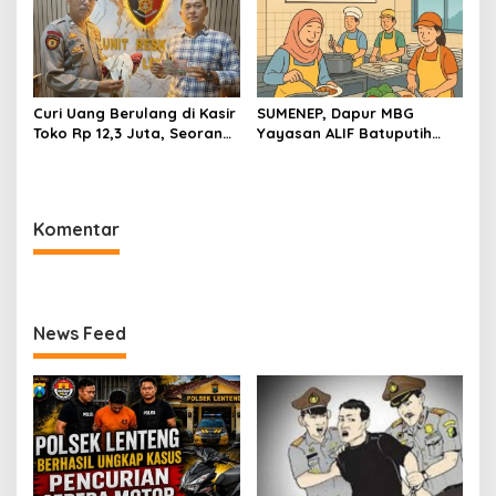
Curi Uang Berulang di Kasir
SUMENEP, Dapur MBG
Toko Rp 12,3 Juta, Seorang
Yayasan ALIF Batuputih
Pemuda Diamankan Tim
Makan Korban, Dua
Reskrim Polsek Lenteng
Karyawan Diduga Dianiaya
Sumenep
Bosnya
Komentar
News Feed