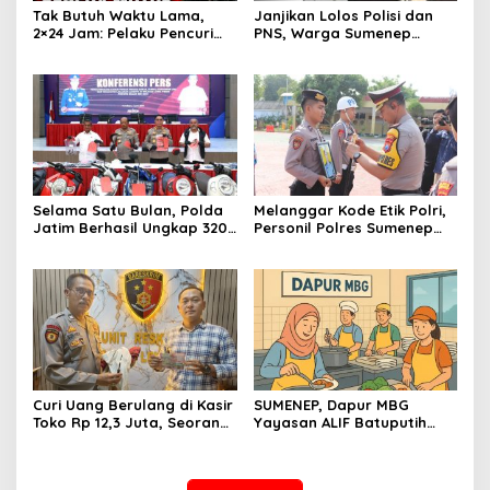
Tak Butuh Waktu Lama,
Janjikan Lolos Polisi dan
2×24 Jam: Pelaku Pencuri
PNS, Warga Sumenep
Sepeda Motor Langsung
Ditangkap Polres
Diringkus Polsek Lenteng di
Sampang, Korban Rugi Rp
Wilayah Manding
600 juta
Selama Satu Bulan, Polda
Melanggar Kode Etik Polri,
Jatim Berhasil Ungkap 320
Personil Polres Sumenep
Kasus Kejahatan Jalanan,
Dipecat
BB 100 Sepeda Motor dan
12 Mobil Diamankan
Curi Uang Berulang di Kasir
SUMENEP, Dapur MBG
Toko Rp 12,3 Juta, Seorang
Yayasan ALIF Batuputih
Pemuda Diamankan Tim
Makan Korban, Dua
Reskrim Polsek Lenteng
Karyawan Diduga Dianiaya
Sumenep
Bosnya