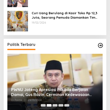
Curi Uang Berulang di Kasir Toko Rp 12,3
Juta, Seorang Pemuda Diamankan Tim
Reskrim Polsek Lenteng Sumenep
19/02/2026
Politik Terbaru
24
PWNU Jateng Apresiasi Pilkada Berjalan
B
Damai, Gus Rozin: Cerminan Kedewasaan
K
Politik Masyarakat
Di Politik
|
29/11/2024
Di 