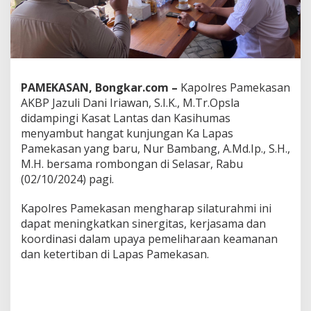
d
a
n
L
a
p
a
PAMEKASAN, Bongkar.com –
Kapolres Pamekasan
s
AKBP Jazuli Dani Iriawan, S.I.K., M.Tr.Opsla
P
didampingi Kasat Lantas dan Kasihumas
a
m
menyambut hangat kunjungan Ka Lapas
e
Pamekasan yang baru, Nur Bambang, A.Md.Ip., S.H.,
k
M.H. bersama rombongan di Selasar, Rabu
a
(02/10/2024) pagi.
s
a
n
Kapolres Pamekasan mengharap silaturahmi ini
,
dapat meningkatkan sinergitas, kerjasama dan
K
koordinasi dalam upaya pemeliharaan keamanan
a
dan ketertiban di Lapas Pamekasan.
p
o
l
r
e