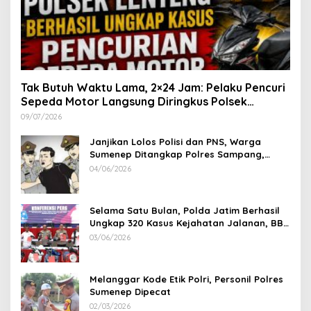
Tak Butuh Waktu Lama, 2×24 Jam: Pelaku Pencuri
Sepeda Motor Langsung Diringkus Polsek
Lenteng di Wilayah Manding
09/07/2026
Janjikan Lolos Polisi dan PNS, Warga
Sumenep Ditangkap Polres Sampang,
Korban Rugi Rp 600 juta
04/06/2026
Selama Satu Bulan, Polda Jatim Berhasil
Ungkap 320 Kasus Kejahatan Jalanan, BB
100 Sepeda Motor dan 12 Mobil Diamankan
03/06/2026
Melanggar Kode Etik Polri, Personil Polres
Sumenep Dipecat
02/03/2026