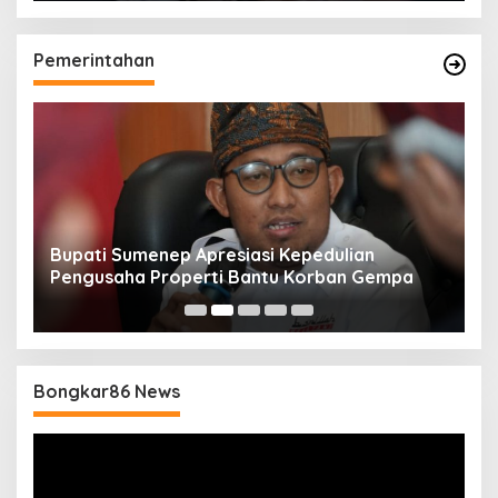
Pemerintahan
Bupati Sumenep Apresiasi Kepedulian
N
Pengusaha Properti Bantu Korban Gempa
S
B
Bongkar86 News
Pemutar
Video