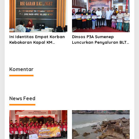
Ini Identitas Empat Korban
Dinsos P3A Sumenep
Kebakaran Kapal KM
Luncurkan Penyaluran BLT
Mutiara Sentosa 2 di Rawat
DBHCHT 2026, Sebanyak
di RSI Kalianget Sumenep
2.600 Buruh Tembakau Siap
Menerima
Komentar
News Feed