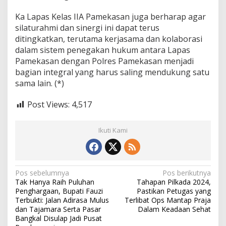
Ka Lapas Kelas IIA Pamekasan juga berharap agar
silaturahmi dan sinergi ini dapat terus
ditingkatkan, terutama kerjasama dan kolaborasi
dalam sistem penegakan hukum antara Lapas
Pamekasan dengan Polres Pamekasan menjadi
bagian integral yang harus saling mendukung satu
sama lain. (*)
Post Views:
4,517
Ikuti Kami
N
Pos sebelumnya
Pos berikutnya
Tak Hanya Raih Puluhan
Tahapan Pilkada 2024,
a
Penghargaan, Bupati Fauzi
Pastikan Petugas yang
v
Terbukti: Jalan Adirasa Mulus
Terlibat Ops Mantap Praja
dan Tajamara Serta Pasar
Dalam Keadaan Sehat
i
Bangkal Disulap Jadi Pusat