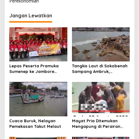
Perekonomian
g
a
Jangan Lewatkan
s
i
p
o
s
Lepas Peserta Pramuka
Tangkis Laut di Sokobenah
Sumenep ke Jambore
Sampang Ambruk,
Nasional XII, Ini Pesan
Mengancam Keselamatan
Wabup KH Imam Hasyim
Warga
Cuaca Buruk, Nelayan
Mayat Pria Ditemukan
Pemekasan Takut Melaut
Mengapung di Perairan
Pelabuhan Giligenting
Sumenep