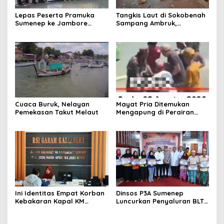
Lepas Peserta Pramuka
Tangkis Laut di Sokobenah
Sumenep ke Jambore
Sampang Ambruk,
Nasional XII, Ini Pesan
Mengancam Keselamatan
Wabup KH Imam Hasyim
Warga
Cuaca Buruk, Nelayan
Mayat Pria Ditemukan
Pemekasan Takut Melaut
Mengapung di Perairan
Pelabuhan Giligenting
Sumenep
Ini Identitas Empat Korban
Dinsos P3A Sumenep
Kebakaran Kapal KM
Luncurkan Penyaluran BLT
Mutiara Sentosa 2 di Rawat
DBHCHT 2026, Sebanyak
di RSI Kalianget Sumenep
2.600 Buruh Tembakau Siap