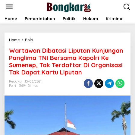
L
e
w
a
Home
Pemerintahan
Politik
Hukum
Kriminal
E
t
i
k
Home
/
Polri
W
e
a
k
Wartawan Dibatasi Liputan Kunjungan
r
o
t
n
Panglima TNI Bersama Kapolri Ke
a
t
Sumenep, Tak Terdaftar Di Organisasi
w
e
Tak Dapat Kartu Liputan
a
n
n
Redaksi
10/06/2021
D
Polri
5694 Dilihat
i
b
a
t
a
s
i
L
i