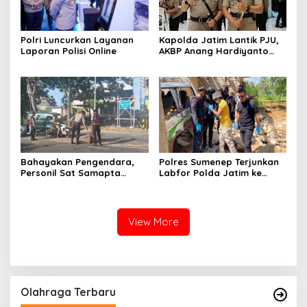
Polri Luncurkan Layanan
Kapolda Jatim Lantik PJU,
Laporan Polisi Online
AKBP Anang Hardiyanto
Jabat Kapolres Sumenep
Bahayakan Pengendara,
Polres Sumenep Terjunkan
Personil Sat Samapta
Labfor Polda Jatim ke
Polres Sumenep Bersihkan
Lokasi Ledakan Mobil di
Ceceran oli di Jalan Pabian
Ambunten
View More
Olahraga Terbaru