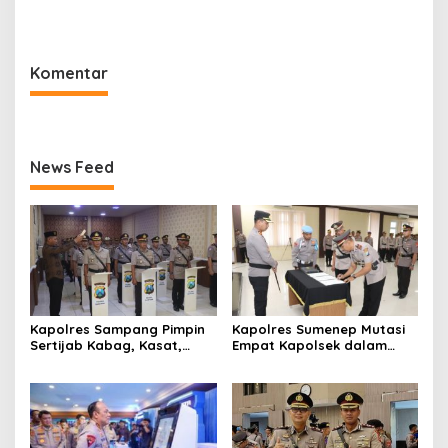
Polres Sumenep Bersihkan
Lokasi Ledakan Mobil di
Ceceran oli di Jalan Pabian
Ambunten
Komentar
News Feed
Kapolres Sampang Pimpin
Kapolres Sumenep Mutasi
Sertijab Kabag, Kasat,
Empat Kapolsek dalam
hingga 6 Kapolsek Jajaran
Penyegaran Kinerja