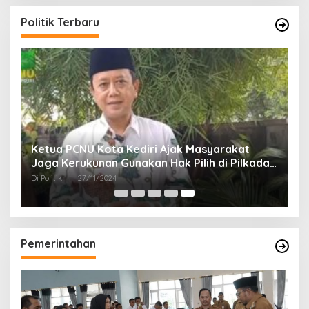
Politik Terbaru
Ketua PCNU Kota Kediri Ajak Masyarakat
Jaga Kerukunan Gunakan Hak Pilih di Pilkada
2024
Di Politik
|
27/11/2024
Pemerintahan