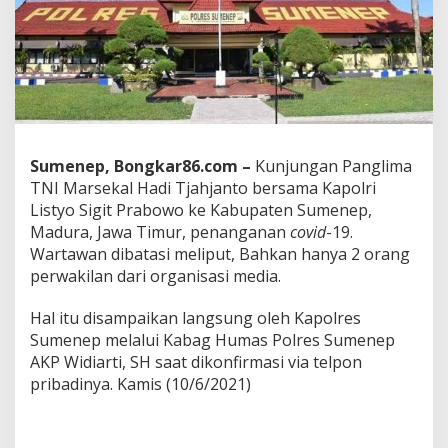
p
u
t
a
n
K
u
n
j
Sumenep, Bongkar86.com –
Kunjungan Panglima
u
TNI Marsekal Hadi Tjahjanto bersama Kapolri
n
g
Listyo Sigit Prabowo ke Kabupaten Sumenep,
a
Madura, Jawa Timur, penanganan
covid
-19.
n
Wartawan dibatasi meliput, Bahkan hanya 2 orang
P
perwakilan dari organisasi media.
a
n
g
Hal itu disampaikan langsung oleh Kapolres
l
Sumenep melalui Kabag Humas Polres Sumenep
i
AKP Widiarti, SH saat dikonfirmasi via telpon
m
pribadinya. Kamis (10/6/2021)
a
T
N
I