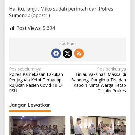
k
Hal itu, lanjut Miko sudah perintah dari Polres
D
Sumenep.(apo/tri)
a
p
a
Post Views:
5,694
t
K
a
Ikuti Kami
r
t
u
L
N
Pos sebelumnya
Pos berikutnya
i
Polres Pamekasan Lakukan
Tinjau Vaksinasi Massal di
p
a
Penjagaan Ketat Terhadap
Bandung, Panglima TNI dan
u
v
Rujukan Pasien Covid-19 Di
Kapolri Minta Warga Tetap
t
RSU
Disiplin Prokes
a
i
n
g
Jangan Lewatkan
a
s
i