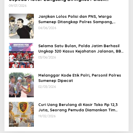
Lenteng di Wilayah Manding
09/07/2026
Janjikan Lolos Polisi dan PNS, Warga
Sumenep Ditangkap Polres Sampang,
Korban Rugi Rp 600 juta
04/06/2026
Selama Satu Bulan, Polda Jatim Berhasil
Ungkap 320 Kasus Kejahatan Jalanan, BB
100 Sepeda Motor dan 12 Mobil Diamankan
03/06/2026
Melanggar Kode Etik Polri, Personil Polres
Sumenep Dipecat
02/03/2026
Curi Uang Berulang di Kasir Toko Rp 12,3
Juta, Seorang Pemuda Diamankan Tim
Reskrim Polsek Lenteng Sumenep
19/02/2026