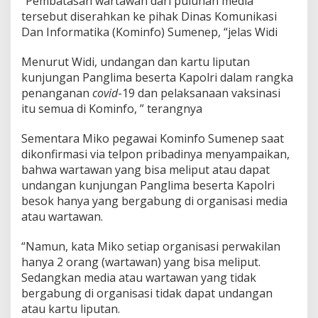
“Pembatasan wartawan dari puluhan media
a
tersebut diserahkan ke pihak Dinas Komunikasi
k
Dan Informatika (Kominfo) Sumenep, “jelas Widi
T
e
r
Menurut Widi, undangan dan kartu liputan
d
kunjungan Panglima beserta Kapolri dalam rangka
a
penanganan
covid
-19 dan pelaksanaan vaksinasi
f
itu semua di Kominfo, ” terangnya
t
a
r
Sementara Miko pegawai Kominfo Sumenep saat
D
dikonfirmasi via telpon pribadinya menyampaikan,
i
bahwa wartawan yang bisa meliput atau dapat
O
undangan kunjungan Panglima beserta Kapolri
r
besok hanya yang bergabung di organisasi media
g
a
atau wartawan.
n
i
“Namun, kata Miko setiap organisasi perwakilan
s
hanya 2 orang (wartawan) yang bisa meliput.
a
Sedangkan media atau wartawan yang tidak
s
i
bergabung di organisasi tidak dapat undangan
T
atau kartu liputan.
a