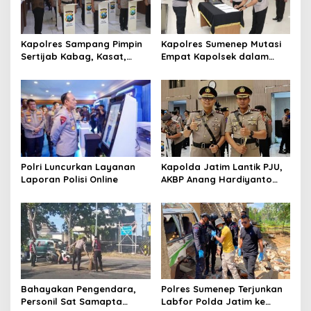
p
o
s
Kapolres Sampang Pimpin
Kapolres Sumenep Mutasi
Sertijab Kabag, Kasat,
Empat Kapolsek dalam
hingga 6 Kapolsek Jajaran
Penyegaran Kinerja
Polri Luncurkan Layanan
Kapolda Jatim Lantik PJU,
Laporan Polisi Online
AKBP Anang Hardiyanto
Jabat Kapolres Sumenep
Bahayakan Pengendara,
Polres Sumenep Terjunkan
Personil Sat Samapta
Labfor Polda Jatim ke