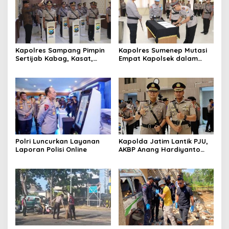
Kapolres Sampang Pimpin
Kapolres Sumenep Mutasi
Sertijab Kabag, Kasat,
Empat Kapolsek dalam
hingga 6 Kapolsek Jajaran
Penyegaran Kinerja
Polri Luncurkan Layanan
Kapolda Jatim Lantik PJU,
Laporan Polisi Online
AKBP Anang Hardiyanto
Jabat Kapolres Sumenep