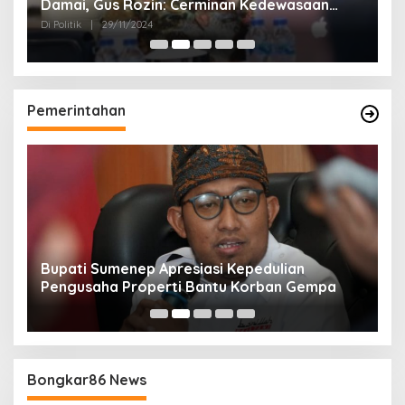
Damai, Gus Rozin: Cerminan Kedewasaan
K
Politik Masyarakat
Di Politik
|
29/11/2024
Di 
Pemerintahan
Bupati Sumenep Apresiasi Kepedulian
N
Pengusaha Properti Bantu Korban Gempa
S
B
Bongkar86 News