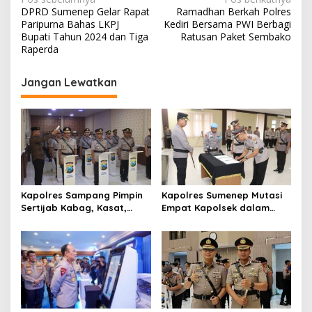
N
DPRD Sumenep Gelar Rapat
Ramadhan Berkah Polres
a
Paripurna Bahas LKPJ
Kediri Bersama PWI Berbagi
v
Bupati Tahun 2024 dan Tiga
Ratusan Paket Sembako
Raperda
i
g
Jangan Lewatkan
a
s
i
p
o
s
Kapolres Sampang Pimpin
Kapolres Sumenep Mutasi
Sertijab Kabag, Kasat,
Empat Kapolsek dalam
hingga 6 Kapolsek Jajaran
Penyegaran Kinerja