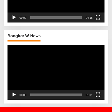
00:00
04:18
Bongkar86 News
Pemutar
Video
00:00
01:01