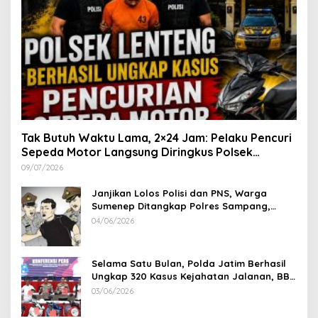
Tak Butuh Waktu Lama, 2×24 Jam: Pelaku Pencuri
Sepeda Motor Langsung Diringkus Polsek
Lenteng di Wilayah Manding
09/07/2026
Janjikan Lolos Polisi dan PNS, Warga
Sumenep Ditangkap Polres Sampang,
Korban Rugi Rp 600 juta
04/06/2026
Selama Satu Bulan, Polda Jatim Berhasil
Ungkap 320 Kasus Kejahatan Jalanan, BB
100 Sepeda Motor dan 12 Mobil Diamankan
03/06/2026