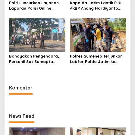
Polri Luncurkan Layanan
Kapolda Jatim Lantik PJU,
Laporan Polisi Online
AKBP Anang Hardiyanto
Jabat Kapolres Sumenep
Bahayakan Pengendara,
Polres Sumenep Terjunkan
Personil Sat Samapta
Labfor Polda Jatim ke
Polres Sumenep Bersihkan
Lokasi Ledakan Mobil di
Ceceran oli di Jalan Pabian
Ambunten
Komentar
News Feed