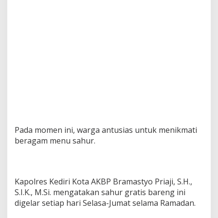
a
r
P
o
l
r
e
s
K
e
d
i
r
i
K
Pada momen ini, warga antusias untuk menikmati
o
beragam menu sahur.
t
a
Kapolres Kediri Kota AKBP Bramastyo Priaji, S.H.,
S.I.K., M.Si. mengatakan sahur gratis bareng ini
digelar setiap hari Selasa-Jumat selama Ramadan.