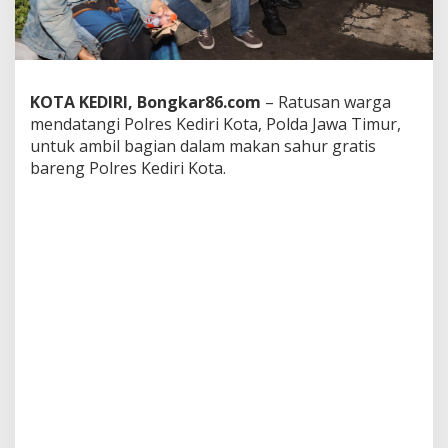
a
h
u
r
B
a
KOTA KEDIRI, Bongkar86.com
– Ratusan warga
r
mendatangi Polres Kediri Kota, Polda Jawa Timur,
e
untuk ambil bagian dalam makan sahur gratis
n
bareng Polres Kediri Kota.
g
P
o
l
i
s
i
y
a
n
g
D
i
g
e
l