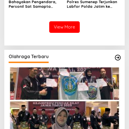
Bahayakan Pengendara,
Polres Sumenep Terjunkan
Personil Sat Samapta
Labfor Polda Jatim ke
Polres Sumenep Bersihkan
Lokasi Ledakan Mobil di
Ceceran oli di Jalan Pabian
Ambunten
View More
Olahraga Terbaru