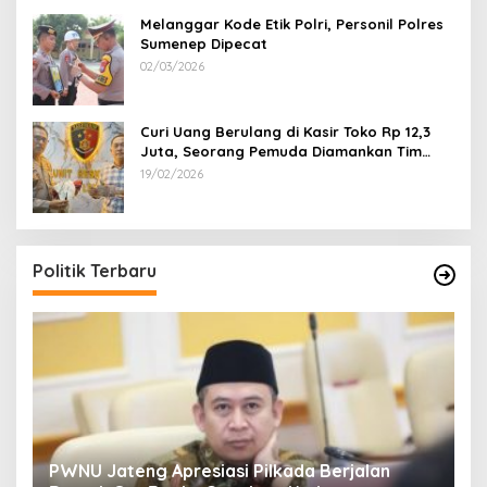
Melanggar Kode Etik Polri, Personil Polres
Sumenep Dipecat
02/03/2026
Curi Uang Berulang di Kasir Toko Rp 12,3
Juta, Seorang Pemuda Diamankan Tim
Reskrim Polsek Lenteng Sumenep
19/02/2026
Politik Terbaru
24
PWNU Jateng Apresiasi Pilkada Berjalan
B