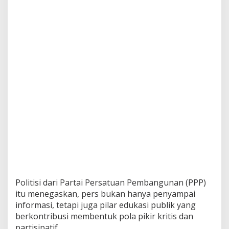
j
a
n
g
P
e
n
g
u
a
t
a
n
L
i
t
e
r
a
s
Politisi dari Partai Persatuan Pembangunan (PPP)
i
itu menegaskan, pers bukan hanya penyampai
d
informasi, tetapi juga pilar edukasi publik yang
a
berkontribusi membentuk pola pikir kritis dan
n
D
partisipatif.