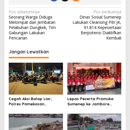
N
Pos sebelumnya
Pos berikutnya
Seorang Warga Diduga
Dinas Sosial Sumenep
a
Melompat dari Jembatan
Lakukan Cleansing PBI JK,
v
Pelabuhan Dungkek, Tim
91.814 Kepesertaan
Gabungan Lakukan
Berpotensi Diaktifkan
i
Pencarian
Kembali
g
Jangan Lewatkan
a
s
i
p
o
s
Cegah Aksi Balap Liar,
Lepas Peserta Pramuka
Polres Pamekasan
Sumenep ke Jambore
Amankan 62 Unit Sepeda
Nasional XII, Ini Pesan
Motor
Wabup KH Imam Hasyim