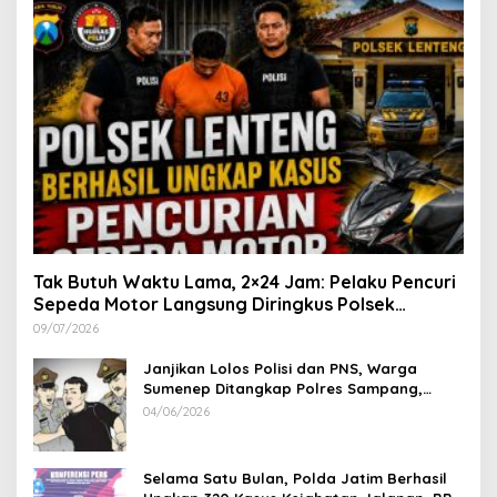
Tak Butuh Waktu Lama, 2×24 Jam: Pelaku Pencuri
Sepeda Motor Langsung Diringkus Polsek
Lenteng di Wilayah Manding
09/07/2026
Janjikan Lolos Polisi dan PNS, Warga
Sumenep Ditangkap Polres Sampang,
Korban Rugi Rp 600 juta
04/06/2026
Selama Satu Bulan, Polda Jatim Berhasil