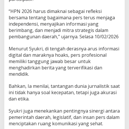
e
m
“HPN 2026 harus dimaknai sebagai refleksi
o
bersama tentang bagaimana pers terus menjaga
k
independensi, menyajikan informasi yang
r
a
berimbang, dan menjadi mitra strategis dalam
s
pembangunan daerah,” ujarnya. Selasa 10/02/2026
i
Menurut Syukri, di tengah derasnya arus informasi
digital dan maraknya hoaks, pers profesional
memiliki tanggung jawab besar untuk
menghadirkan berita yang terverifikasi dan
mendidik.
Bahkan, Ia menilai, tantangan dunia jurnalistik saat
ini tidak hanya soal kecepatan, tetapi juga akurasi
dan etika.
Syukri juga menekankan pentingnya sinergi antara
pemerintah daerah, legislatif, dan insan pers dalam
menciptakan ruang komunikasi yang sehat.