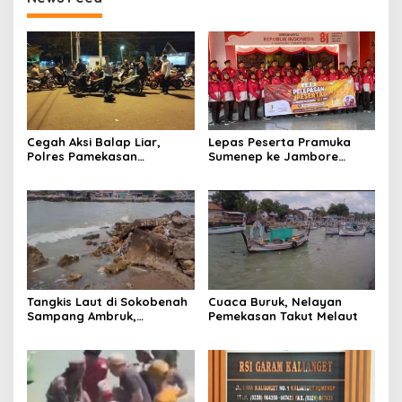
Cegah Aksi Balap Liar,
Lepas Peserta Pramuka
Polres Pamekasan
Sumenep ke Jambore
Amankan 62 Unit Sepeda
Nasional XII, Ini Pesan
Motor
Wabup KH Imam Hasyim
Tangkis Laut di Sokobenah
Cuaca Buruk, Nelayan
Sampang Ambruk,
Pemekasan Takut Melaut
Mengancam Keselamatan
Warga