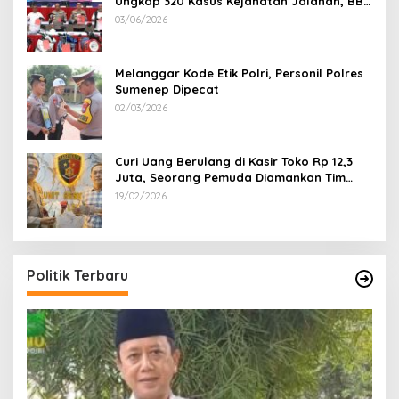
Ungkap 320 Kasus Kejahatan Jalanan, BB
100 Sepeda Motor dan 12 Mobil Diamankan
03/06/2026
Melanggar Kode Etik Polri, Personil Polres
Sumenep Dipecat
02/03/2026
Curi Uang Berulang di Kasir Toko Rp 12,3
Juta, Seorang Pemuda Diamankan Tim
Reskrim Polsek Lenteng Sumenep
19/02/2026
Politik Terbaru