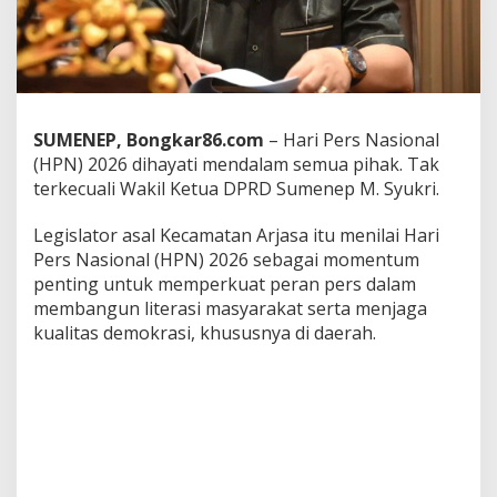
n
e
p
:
H
a
r
SUMENEP, Bongkar86.com
– Hari Pers Nasional
i
(HPN) 2026 dihayati mendalam semua pihak. Tak
P
terkecuali Wakil Ketua DPRD Sumenep M. Syukri.
e
r
s
Legislator asal Kecamatan Arjasa itu menilai Hari
N
Pers Nasional (HPN) 2026 sebagai momentum
a
penting untuk memperkuat peran pers dalam
s
membangun literasi masyarakat serta menjaga
i
o
kualitas demokrasi, khususnya di daerah.
n
a
l
2
0
2
6
A