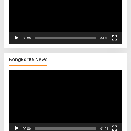
00:00
04:18
Bongkar86 News
Pemutar
Video
00:00
01:01