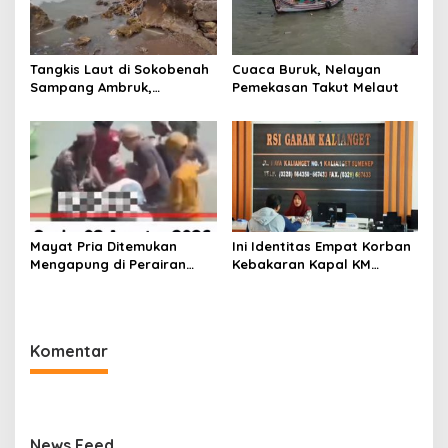
Tangkis Laut di Sokobenah
Cuaca Buruk, Nelayan
Sampang Ambruk,
Pemekasan Takut Melaut
Mengancam Keselamatan
Warga
Mayat Pria Ditemukan
Ini Identitas Empat Korban
Mengapung di Perairan
Kebakaran Kapal KM
Pelabuhan Giligenting
Mutiara Sentosa 2 di Rawat
Sumenep
di RSI Kalianget Sumenep
Komentar
News Feed