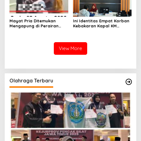
Mayat Pria Ditemukan
Ini Identitas Empat Korban
Mengapung di Perairan
Kebakaran Kapal KM
Pelabuhan Giligenting
Mutiara Sentosa 2 di Rawat
Sumenep
di RSI Kalianget Sumenep
View More
Olahraga Terbaru