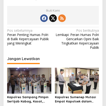
a
P
Ikuti Kami
e
k
e
r
j
N
Pos sebelumnya
Pos berikutnya
a
Peran Penting Humas Polri
Lemkapi: Peran Humas Polri
a
a
di Balik Kepercayaan Publik
Gencarkan Opini Baik
n
v
yang Meningkat
Tingkatkan Kepercayaan
d
Publik
i
a
n
g
Jangan Lewatkan
S
a
h
o
s
l
a
i
t
p
B
e
o
r
s
j
Kapolres Sampang Pimpin
Kapolres Sumenep Mutasi
a
Sertijab Kabag, Kasat,
Empat Kapolsek dalam
m
hingga 6 Kapolsek Jajaran
Penyegaran Kinerja