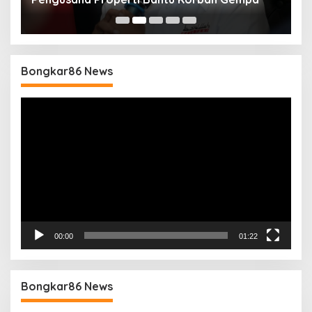
B
Bongkar86 News
Pemutar
Video
00:00
01:22
Bongkar86 News