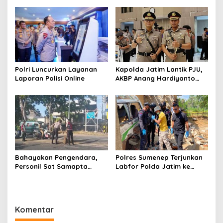
a
a
h
Polri Luncurkan Layanan
Kapolda Jatim Lantik PJU,
Laporan Polisi Online
AKBP Anang Hardiyanto
Jabat Kapolres Sumenep
Bahayakan Pengendara,
Polres Sumenep Terjunkan
Personil Sat Samapta
Labfor Polda Jatim ke
Polres Sumenep Bersihkan
Lokasi Ledakan Mobil di
Ceceran oli di Jalan Pabian
Ambunten
Komentar