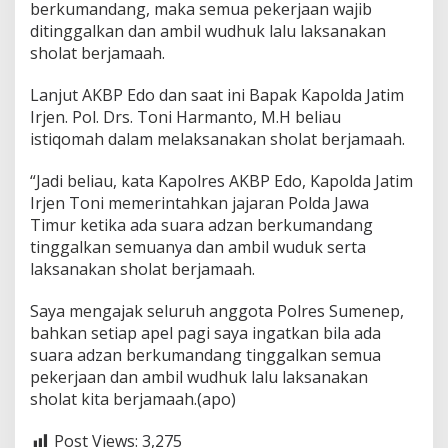
berkumandang, maka semua pekerjaan wajib
a
ditinggalkan dan ambil wudhuk lalu laksanakan
S
u
sholat berjamaah.
a
r
Lanjut AKBP Edo dan saat ini Bapak Kapolda Jatim
a
Irjen. Pol. Drs. Toni Harmanto, M.H beliau
A
istiqomah dalam melaksanakan sholat berjamaah.
d
z
a
“Jadi beliau, kata Kapolres AKBP Edo, Kapolda Jatim
n
Irjen Toni memerintahkan jajaran Polda Jawa
T
Timur ketika ada suara adzan berkumandang
i
tinggalkan semuanya dan ambil wuduk serta
n
g
laksanakan sholat berjamaah.
g
a
Saya mengajak seluruh anggota Polres Sumenep,
l
bahkan setiap apel pagi saya ingatkan bila ada
k
suara adzan berkumandang tinggalkan semua
a
n
pekerjaan dan ambil wudhuk lalu laksanakan
S
sholat kita berjamaah.(apo)
e
m
Post Views:
3,275
u