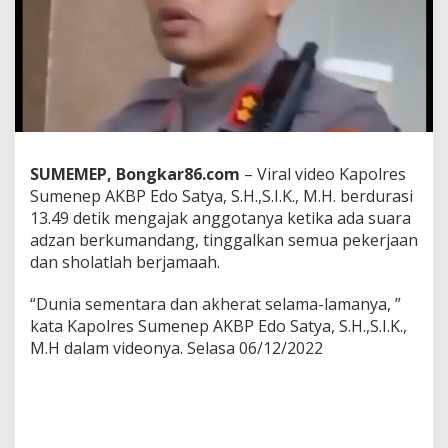
S
u
m
e
n
e
p
A
K
B
SUMEMEP, Bongkar86.com
– Viral video Kapolres
P
Sumenep AKBP Edo Satya, S.H.,S.I.K., M.H. berdurasi
E
13.49 detik mengajak anggotanya ketika ada suara
d
adzan berkumandang, tinggalkan semua pekerjaan
o
S
dan sholatlah berjamaah.
a
t
“Dunia sementara dan akherat selama-lamanya, ”
y
kata Kapolres Sumenep AKBP Edo Satya, S.H.,S.I.K.,
a
M.H dalam videonya. Selasa 06/12/2022
:
P
e
r
i
n