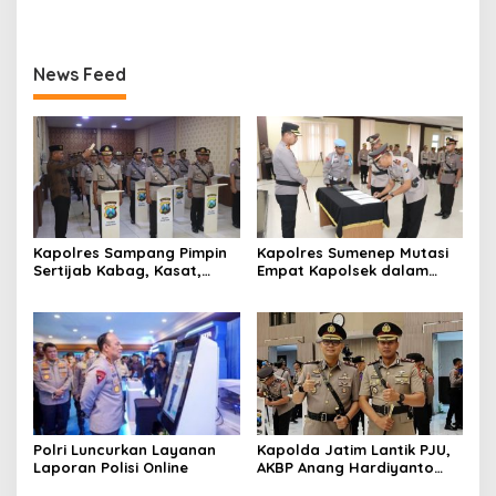
News Feed
Kapolres Sampang Pimpin
Kapolres Sumenep Mutasi
Sertijab Kabag, Kasat,
Empat Kapolsek dalam
hingga 6 Kapolsek Jajaran
Penyegaran Kinerja
Polri Luncurkan Layanan
Kapolda Jatim Lantik PJU,
Laporan Polisi Online
AKBP Anang Hardiyanto
Jabat Kapolres Sumenep