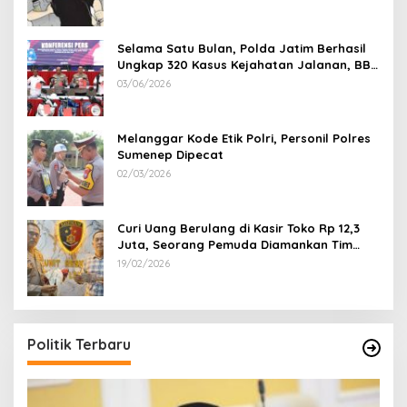
Selama Satu Bulan, Polda Jatim Berhasil
Ungkap 320 Kasus Kejahatan Jalanan, BB
100 Sepeda Motor dan 12 Mobil Diamankan
03/06/2026
Melanggar Kode Etik Polri, Personil Polres
Sumenep Dipecat
02/03/2026
Curi Uang Berulang di Kasir Toko Rp 12,3
Juta, Seorang Pemuda Diamankan Tim
Reskrim Polsek Lenteng Sumenep
19/02/2026
Politik Terbaru