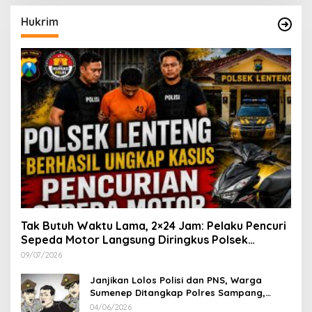
Hukrim
Tak Butuh Waktu Lama, 2×24 Jam: Pelaku Pencuri
Sepeda Motor Langsung Diringkus Polsek
Lenteng di Wilayah Manding
09/07/2026
Janjikan Lolos Polisi dan PNS, Warga
Sumenep Ditangkap Polres Sampang,
Korban Rugi Rp 600 juta
04/06/2026