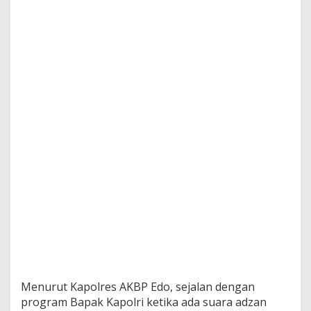
t
a
h
k
a
n
A
n
g
g
o
t
a
n
y
a
,
K
e
t
i
k
a
Menurut Kapolres AKBP Edo, sejalan dengan
A
program Bapak Kapolri ketika ada suara adzan
d