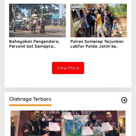
Bahayakan Pengendara,
Polres Sumenep Terjunkan
Personil Sat Samapta
Labfor Polda Jatim ke
Polres Sumenep Bersihkan
Lokasi Ledakan Mobil di
Ceceran oli di Jalan Pabian
Ambunten
View More
Olahraga Terbaru