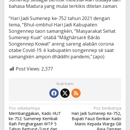
bahasa Madura yang mulai terkikis ditelan zaman.
“Hari Jadi Sumenep ke-752 tahun 2021 dengan
tema, “Bhul-ombhul Hari Jadi Kabupaten
Songennep taon samangkèn, ”Masyarakat Sehat
Sumenep Kuat” otabâ “Mâghârsarè Bârâs
Songennep Kowat” areng sareng alabân corona
otabe Covid-19. è kabupatèn songennep sè saat
samangkèn ampon dhâddhi pandemi,”.(apo)
Post Views:
2,377
Ikuti Kami
N
Pos sebelumnya
Pos berikutnya
Membanggakan, Kado HUT
Hari Jadi Sumenep Ke-752,
a
ke-752: Sumenep Kembali
Bupati Fauzi Berikan Kado
v
Raih Penghargaan WTP 5
Manis Kepada Warga Gili
Tahun Berturut-Turut dari
Raja Dengan