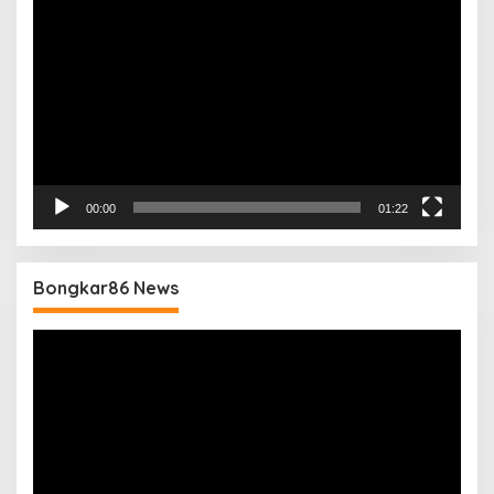
Video
00:00
01:22
Bongkar86 News
Pemutar
Video