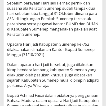
Sebelum perayaan Hari Jadi Pernak pernik dan
G
u
suasana ala Keraton Sumenep sudah tampak dua
n
hari sebelum tiba tanggal 31 Oktober dimana para
a
ASN di lingkungan Pemkab Sumenep termasuk
k
para siswa serta pegawai kantor BUMD dan BUMN
a
n
di Kabupaten Sumenep mengenakan pakaian adat
B
Keraton Sumenep.
a
h
Upacara Hari Jadi Kabupaten Sumenep ke-752
a
dilaksanakan di halaman Kantor Bupati Sumenep.
s
a
Minggu (31/10/2021)
M
a
Dalam upacara hari jadi tersebut, juga dilakukan
d
kirap bendera lambang kabupaten Sumenep yang
u
dilakukan oleh pasukan khusus. Juga dibacakan
r
a
sejarah Kabupaten Sumenep mulai dipimpin adipati
pertama, Arya Wiraraja.
Bupati Achmad Fauzi dalam pidatonya penggunaan
Bahasa Madura dalam upacara Hari Jadi Kabupaten
Sumenep sebagai bentuk melestarikan budaya dan