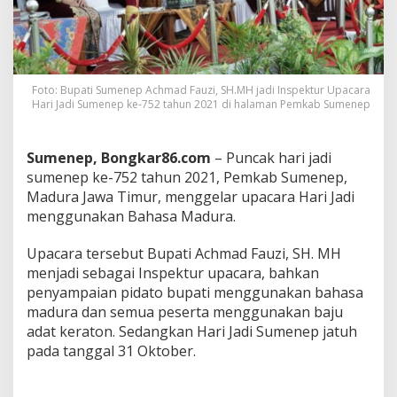
e
n
e
p
k
e
Foto: Bupati Sumenep Achmad Fauzi, SH.MH jadi Inspektur Upacara
-
Hari Jadi Sumenep ke-752 tahun 2021 di halaman Pemkab Sumenep
7
5
2
Sumenep, Bongkar86.com
– Puncak hari jadi
T
sumenep ke-752 tahun 2021, Pemkab Sumenep,
a
Madura Jawa Timur, menggelar upacara Hari Jadi
h
u
menggunakan Bahasa Madura.
n
2
Upacara tersebut Bupati Achmad Fauzi, SH. MH
0
menjadi sebagai Inspektur upacara, bahkan
2
penyampaian pidato bupati menggunakan bahasa
1
,
madura dan semua peserta menggunakan baju
B
adat keraton. Sedangkan Hari Jadi Sumenep jatuh
u
pada tanggal 31 Oktober.
p
a
t