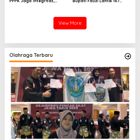
PPPK Jaga Integritas,
Bupati Fauzi Lantik 167
Jangan Terjerat
PPPK, Titip Pesan Integritas
Perselingkuhan dan Judi
Online
View More
Olahraga Terbaru