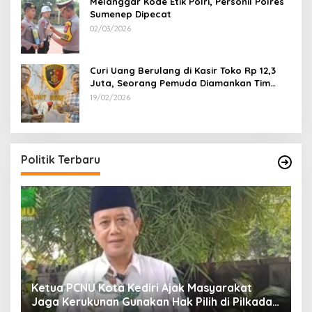
Melanggar Kode Etik Polri, Personil Polres
Sumenep Dipecat
02/03/2026
Curi Uang Berulang di Kasir Toko Rp 12,3
Juta, Seorang Pemuda Diamankan Tim
Reskrim Polsek Lenteng Sumenep
19/02/2026
Politik Terbaru
Ketua PCNU Kota Kediri Ajak Masyarakat
Jaga Kerukunan Gunakan Hak Pilih di Pilkada