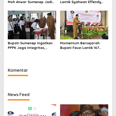
Moh Anwar Sumenep Jadi
Lantik Syahwan Effendy
Rumah Sakit Rujukan
Sebagai PJ Sekda
Berjenjang
Bupati Sumenep Ingatkan
Momentum Bersejarah:
PPPK Jaga Integritas,
Bupati Fauzi Lantik 167
Jangan Terjerat
PPPK, Titip Pesan Integritas
Perselingkuhan dan Judi
Online
Komentar
News Feed