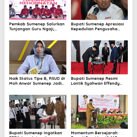
Pemkab Sumenep Salurkan
Bupati Sumenep Apresiasi
Tunjangan Guru Ngaji,
Kepedulian Pengusaha
Bupati Fauzi: Guru Ngaji
Properti Bantu Korban
Berperan Strategis Bangun
Gempa
Akhlak Generasi
Naik Status Tipe B, RSUD dr
Bupati Sumenep Resmi
Moh Anwar Sumenep Jadi
Lantik Syahwan Effendy
Rumah Sakit Rujukan
Sebagai PJ Sekda
Berjenjang
Bupati Sumenep Ingatkan
Momentum Bersejarah: