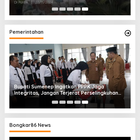
2024
Di Politik
|
27/11/2024
Pemerintahan
Bupati Sumenep Ingatkan PPPK Jaga
Integritas, Jangan Terjerat Perselingkuhan
dan Judi Online
Bongkar86 News
Pemutar