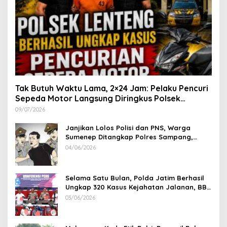
Tak Butuh Waktu Lama, 2×24 Jam: Pelaku Pencuri
Sepeda Motor Langsung Diringkus Polsek
Lenteng di Wilayah Manding
09/07/2026
Janjikan Lolos Polisi dan PNS, Warga
Sumenep Ditangkap Polres Sampang,
Korban Rugi Rp 600 juta
04/06/2026
Selama Satu Bulan, Polda Jatim Berhasil
Ungkap 320 Kasus Kejahatan Jalanan, BB
100 Sepeda Motor dan 12 Mobil Diamankan
03/06/2026