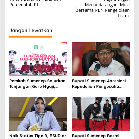
i
Pemerintah RI
Menandatangani MoU
Bersama PLN Pengelolaan
g
Listrik
a
s
Jangan Lewatkan
i
p
o
s
Pemkab Sumenep Salurkan
Bupati Sumenep Apresiasi
Tunjangan Guru Ngaji,
Kepedulian Pengusaha
Bupati Fauzi: Guru Ngaji
Properti Bantu Korban
Berperan Strategis Bangun
Gempa
Akhlak Generasi
Naik Status Tipe B, RSUD dr
Bupati Sumenep Resmi