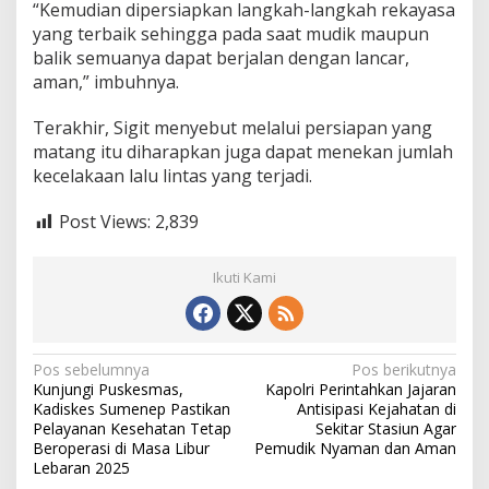
“Kemudian dipersiapkan langkah-langkah rekayasa
yang terbaik sehingga pada saat mudik maupun
balik semuanya dapat berjalan dengan lancar,
aman,” imbuhnya.
Terakhir, Sigit menyebut melalui persiapan yang
matang itu diharapkan juga dapat menekan jumlah
kecelakaan lalu lintas yang terjadi.
Post Views:
2,839
Ikuti Kami
N
Pos sebelumnya
Pos berikutnya
Kunjungi Puskesmas,
Kapolri Perintahkan Jajaran
a
Kadiskes Sumenep Pastikan
Antisipasi Kejahatan di
v
Pelayanan Kesehatan Tetap
Sekitar Stasiun Agar
Beroperasi di Masa Libur
Pemudik Nyaman dan Aman
i
Lebaran 2025