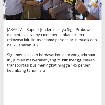
G
e
b
a
n
g
,
JAKARTA – Kapolri Jenderal Listyo Sigit Prabowo
K
meminta jajarannya mempersiapkan skema
a
rekayasa lalu lintas selama periode arus mudik dan
p
o
balik Lebaran 2025.
l
r
Sigit menjelaskan berdasarkan data yang ada saat
i
ini, jumlah masyarakat yang mudik menggunakan
P
transportasi bus meningkat hingga 145 persen
e
r
ketimbang tahun lalu.
i
n
t
a
h
k
a
n