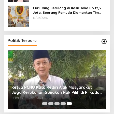
Curi Uang Berulang di Kasir Toko Rp 12,3
Juta, Seorang Pemuda Diamankan Tim
Reskrim Polsek Lenteng Sumenep
19/02/2026
Politik Terbaru
Ketua PCNU Kota Kediri Ajak Masyarakat
Jaga Kerukunan Gunakan Hak Pilih di Pilkada
2024
Di Politik
|
27/11/2024