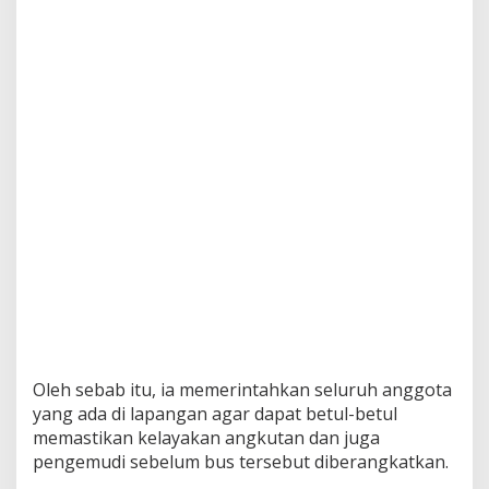
P
e
t
u
g
a
s
P
e
r
s
i
a
p
k
a
n
S
k
e
Oleh sebab itu, ia memerintahkan seluruh anggota
m
yang ada di lapangan agar dapat betul-betul
a
memastikan kelayakan angkutan dan juga
R
pengemudi sebelum bus tersebut diberangkatkan.
e
k