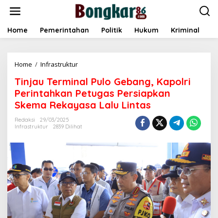
L
e
w
a
Home
Pemerintahan
Politik
Hukum
Kriminal
E
t
i
k
Home
/
Infrastruktur
T
e
i
k
Tinjau Terminal Pulo Gebang, Kapolri
n
o
j
n
Perintahkan Petugas Persiapkan
a
t
Skema Rekayasa Lalu Lintas
u
e
T
n
Redaksi
29/03/2025
e
Infrastruktur
2839 Dilihat
r
m
i
n
a
l
P
u
l
o