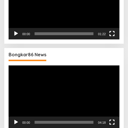
00:00
01:22
Bongkar86 News
Pemutar
Video
00:00
04:18