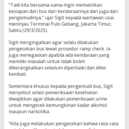
a
“Tadi kita bersama-sama ingin memastikan
y
kesiapan dari bus dari kendaraannya dan juga dari
a
pengemudinya,” ujar Sigit kepada wartawan usai
s
meninjau Terminal Pulo Gebang, Jakarta Timur,
a
L
Sabtu (29/3/2025).
a
l
Sigit mengingatkan agar selalu dilakukan
u
pengecekan bus lewat prosedur ramp check. Ia
L
juga menegaskan apabila ada kendaraan yang
i
n
memiliki masalah untuk tidak boleh
t
diberangkatkan sebelum diperbaiki dan dites
a
kembali.
s
Sementara khusus kepada pengemudi bus, Sigit
menyebut selain pemeriksaan kesehatan
diwajibkan agar dilakukan pemeriksaan urine
untuk mengecek kemungkinan kadar alkohol
maupun narkotika.
“Kita juga melakukan pengecekan bahwa rata-rata