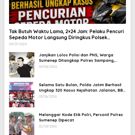
Tak Butuh Waktu Lama, 2×24 Jam: Pelaku Pencuri
Sepeda Motor Langsung Diringkus Polsek
Lenteng di Wilayah Manding
09/07/2026
Janjikan Lolos Polisi dan PNS, Warga
Sumenep Ditangkap Polres Sampang,
Korban Rugi Rp 600 juta
04/06/2026
Selama Satu Bulan, Polda Jatim Berhasil
Ungkap 320 Kasus Kejahatan Jalanan, BB
100 Sepeda Motor dan 12 Mobil Diamankan
03/06/2026
Melanggar Kode Etik Polri, Personil Polres
Sumenep Dipecat
02/03/2026