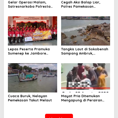
Gelar Operasi Malam,
Cegah Aksi Balap Liar,
Satresnarkoba Polresta
Polres Pamekasan
Sumenep Amankan 17 Botol
Amankan 62 Unit Sepeda
Arak Bali, Penjual Diringkus
Motor
Lepas Peserta Pramuka
Tangkis Laut di Sokobenah
Sumenep ke Jambore
Sampang Ambruk,
Nasional XII, Ini Pesan
Mengancam Keselamatan
Wabup KH Imam Hasyim
Warga
Cuaca Buruk, Nelayan
Mayat Pria Ditemukan
Pemekasan Takut Melaut
Mengapung di Perairan
Pelabuhan Giligenting
Sumenep