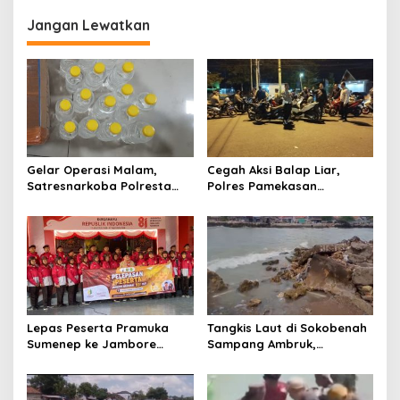
g
Jangan Lewatkan
a
s
i
p
o
s
Gelar Operasi Malam,
Cegah Aksi Balap Liar,
Satresnarkoba Polresta
Polres Pamekasan
Sumenep Amankan 17 Botol
Amankan 62 Unit Sepeda
Arak Bali, Penjual Diringkus
Motor
Lepas Peserta Pramuka
Tangkis Laut di Sokobenah
Sumenep ke Jambore
Sampang Ambruk,
Nasional XII, Ini Pesan
Mengancam Keselamatan
Wabup KH Imam Hasyim
Warga