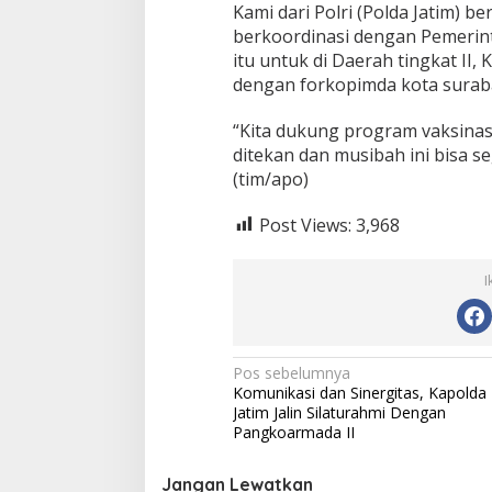
Kami dari Polri (Polda Jatim) b
berkoordinasi dengan Pemerint
itu untuk di Daerah tingkat II,
dengan forkopimda kota surab
“Kita dukung program vaksinas
ditekan dan musibah ini bisa s
Pemkab S
(tim/apo)
Tunjangan
Fauzi: Gu
Post Views:
3,968
Strategis
I
N
Pos sebelumnya
Komunikasi dan Sinergitas, Kapolda
a
Jatim Jalin Silaturahmi Dengan
v
Pangkoarmada II
i
Jangan Lewatkan