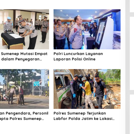
 Sumenep Mutasi Empat
Polri Luncurkan Layanan
k dalam Penyegaran
Laporan Polisi Online
n Pengendara, Personil
Polres Sumenep Terjunkan
apta Polres Sumenep
Labfor Polda Jatim ke Lokasi
 Ceceran oli di Jalan
Ledakan Mobil di Ambunten