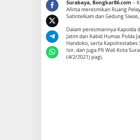
Surabaya, Bongkar86.com
– K
k
Afinta meresmikan Ruang Pela
a
Satintelkam dan Gedung Siwas,
n
T
i
Dalam peresmiannya Kapolda di
g
Jatim dan Kabid Humas Polda Ja
a
Handoko, serta Kapolrestabes
G
Isir, dan juga Plt Wali Kota Su
e
d
(4/2/2021) pagi,
u
n
g
d
i
M
a
p
o
l
r
e
s
t