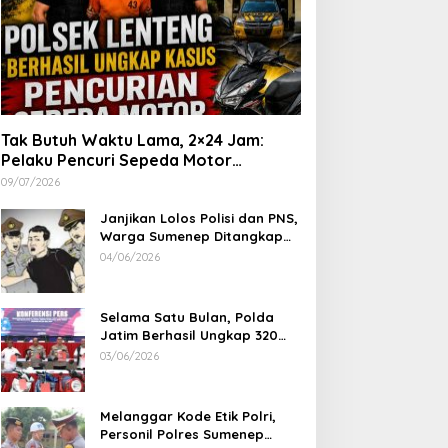
Tak Butuh Waktu Lama, 2×24 Jam:
Pelaku Pencuri Sepeda Motor
Langsung Diringkus Polsek Lenteng di
09/07/2026
Wilayah Manding
Janjikan Lolos Polisi dan PNS,
Warga Sumenep Ditangkap
Polres Sampang, Korban Rugi
04/06/2026
Rp 600 juta
Selama Satu Bulan, Polda
Jatim Berhasil Ungkap 320
Kasus Kejahatan Jalanan, BB
03/06/2026
100 Sepeda Motor dan 12
Mobil Diamankan
Melanggar Kode Etik Polri,
Personil Polres Sumenep