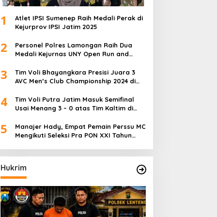
1
Atlet IPSI Sumenep Raih Medali Perak di
Kejurprov IPSI Jatim 2025
2
Personel Polres Lamongan Raih Dua
Medali Kejurnas UNY Open Run and
Jump Competition
3
Tim Voli Bhayangkara Presisi Juara 3
AVC Men’s Club Championship 2024 di
Iran
4
Tim Voli Putra Jatim Masuk Semifinal
Usai Menang 3 – 0 atas Tim Kaltim di
PON XXI Sumut
5
Manajer Hady, Empat Pemain Perssu MC
Mengikuti Seleksi Pra PON XXI Tahun
2024
Hukrim