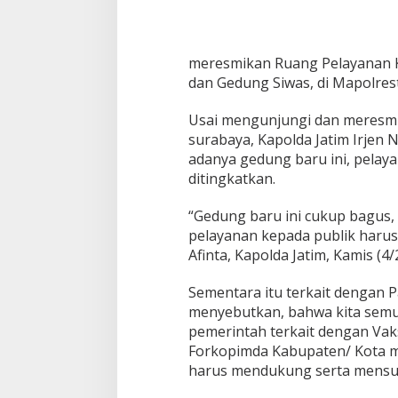
a
b
e
s
meresmikan Ruang Pelayanan K
S
u
dan Gedung Siwas, di Mapolres
r
a
Usai mengunjungi dan meresmi
b
surabaya, Kapolda Jatim Irjen
a
adanya gedung baru ini, pelaya
y
a
ditingkatkan.
“Gedung baru ini cukup bagus
pelayanan kepada publik harus l
Afinta, Kapolda Jatim, Kamis (4/
Ketua Komisi II
Sementara itu terkait dengan P
Serentak 2024
menyebutkan, bahwa kita sem
dan Kondusif
pemerintah terkait dengan Vaks
Di Politik
|
29/11/20
Forkopimda Kabupaten/ Kota m
harus mendukung serta mensu