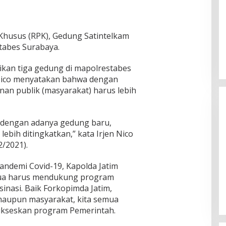
husus (RPK), Gedung Satintelkam
tabes Surabaya.
kan tiga gedung di mapolrestabes
 Nico menyatakan bahwa dengan
nan publik (masyarakat) harus lebih
, dengan adanya gedung baru,
ebih ditingkatkan,” kata Irjen Nico
2/2021).
 DPR RI: Pilkada
PWNU Jateng Apresiasi Pilkada
andemi Covid-19, Kapolda Jatim
 Berjalan Lancar
Berjalan Damai, Gus Rozin:
ua harus mendukung program
Cerminan Kedewasaan Politik
inasi. Baik Forkopimda Jatim,
24
Di Politik
|
29/11/2024
Masyarakat
aupun masyarakat, kita semua
kseskan program Pemerintah.