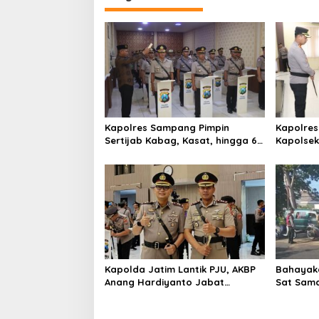
g
a
s
i
p
o
s
Kapolres Sampang Pimpin
Kapolres
Sertijab Kabag, Kasat, hingga 6
Kapolse
Kapolsek Jajaran
Kinerja
Kapolda Jatim Lantik PJU, AKBP
Bahayaka
Anang Hardiyanto Jabat
Sat Sam
Kapolres Sumenep
Bersihkan
Pabian