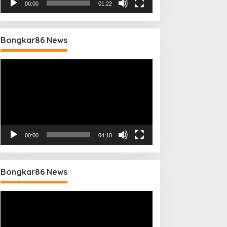
00:00
01:22
Bongkar86 News
Pemutar
Video
00:00
04:18
Bongkar86 News
Pemutar
Video