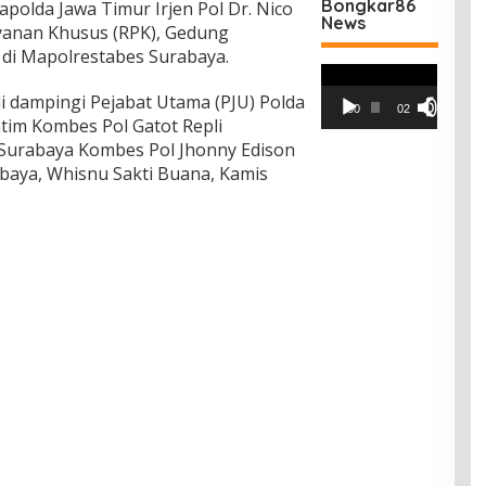
Bongkar86
apolda Jawa Timur Irjen Pol Dr. Nico
News
yanan Khusus (RPK), Gedung
 di Mapolrestabes Surabaya.
Pemutar
Video
 dampingi Pejabat Utama (PJU) Polda
00:00
02:42
tim Kombes Pol Gatot Repli
 Surabaya Kombes Pol Jhonny Edison
rabaya, Whisnu Sakti Buana, Kamis