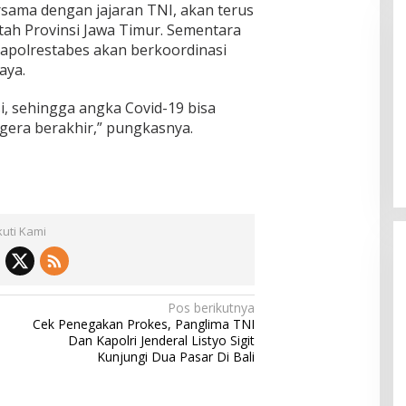
ersama dengan jajaran TNI, akan terus
ah Provinsi Jawa Timur. Sementara
 Kapolrestabes akan berkoordinasi
aya.
i, sehingga angka Covid-19 bisa
egera berakhir,” pungkasnya.
umenep Salurkan
Bupati Sumenep Apresiasi
 Guru Ngaji, Bupati
Kepedulian Pengusaha Prope
ru Ngaji Berperan
Bantu Korban Gempa
 Bangun Akhlak Generasi
kuti Kami
Pos berikutnya
Cek Penegakan Prokes, Panglima TNI
Dan Kapolri Jenderal Listyo Sigit
Kunjungi Dua Pasar Di Bali