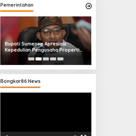
Pemerintahan
Bupati Sumenep Apresiasi
Naik Status Tipe
Kepedulian Pengusaha Properti
Anwar Sumenep J
Bantu Korban Gempa
Rujukan Berjenj
Bongkar86 News
Pemutar
Video