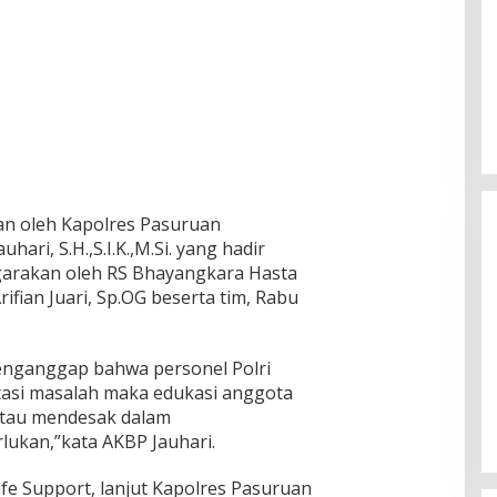
kan oleh Kapolres Pasuruan
hari, S.H.,S.I.K.,M.Si. yang hadir
garakan oleh RS Bhayangkara Hasta
ifian Juari, Sp.OG beserta tim, Rabu
Ketua Komisi II DPR RI: Pilkada
nganggap bahwa personel Polri
Serentak 2024 Berjalan Lancar
tasi masalah maka edukasi anggota
dan Kondusif
Di Politik
|
29/11/2024
k atau mendesak dalam
lukan,”kata AKBP Jauhari.
ife Support, lanjut Kapolres Pasuruan