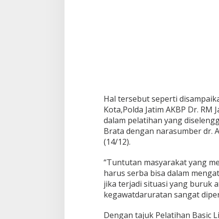
a
s
i
c
L
i
f
e
S
u
p
p
Hal tersebut seperti disampai
o
Kota,Polda Jatim AKBP Dr. RM Jau
r
dalam pelatihan yang diseleng
t
Brata dengan narasumber dr. Ar
(14/12).
“Tuntutan masyarakat yang me
harus serba bisa dalam menga
jika terjadi situasi yang buru
kegawatdaruratan sangat diper
Dengan tajuk Pelatihan Basic L