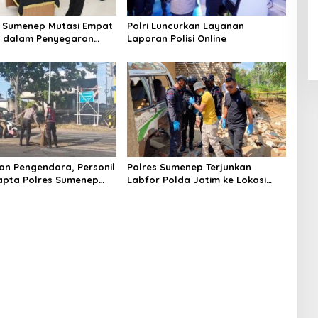
 Sumenep Mutasi Empat
Polri Luncurkan Layanan
k dalam Penyegaran
Laporan Polisi Online
n Pengendara, Personil
Polres Sumenep Terjunkan
apta Polres Sumenep
Labfor Polda Jatim ke Lokasi
 Ceceran oli di Jalan
Ledakan Mobil di Ambunten