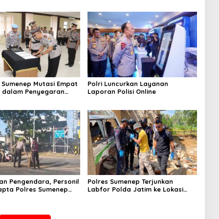
 Sumenep Mutasi Empat
Polri Luncurkan Layanan
k dalam Penyegaran
Laporan Polisi Online
n Pengendara, Personil
Polres Sumenep Terjunkan
apta Polres Sumenep
Labfor Polda Jatim ke Lokasi
 Ceceran oli di Jalan
Ledakan Mobil di Ambunten