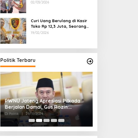
Dipecat
02/03/2026
Curi Uang Berulang di Kasir
Toko Rp 12,3 Juta, Seorang
Pemuda Diamankan Tim
19/02/2026
Reskrim Polsek Lenteng
Sumenep
Politik Terbaru
PWNU Jateng Apresiasi Pilkada
Belum Diumumka
Berjalan Damai, Gus Rozin:
Pamekasan, Pas
Cerminan Kedewasaan Politik
Deklarasi Keme
Di Politik
|
29/11/2024
Di Politik
|
27/11/2024
Masyarakat