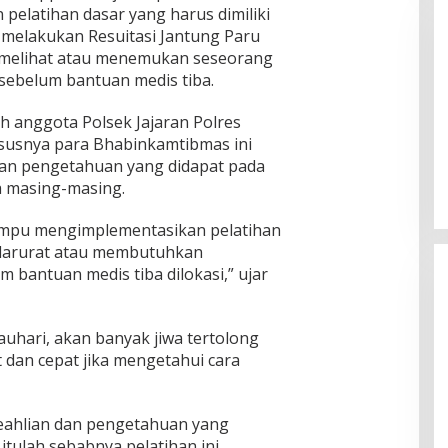
 pelatihan dasar yang harus dimiliki
melakukan Resuitasi Jantung Paru
t melihat atau menemukan seseorang
sebelum bantuan medis tiba.
eh anggota Polsek Jajaran Polres
susnya para Bhabinkamtibmas ini
Pemkab Sumenep Salurkan
Tunjangan Guru Ngaji, Bupati
kan pengetahuan yang didapat pada
Fauzi: Guru Ngaji Berperan
a masing-masing.
Strategis Bangun Akhlak Generasi
ampu mengimplementasikan pelatihan
t darurat atau membutuhkan
bantuan medis tiba dilokasi,” ujar
uhari, akan banyak jiwa tertolong
dan cepat jika mengetahui cara
eahlian dan pengetahuan yang
itulah sebabnya pelatihan ini