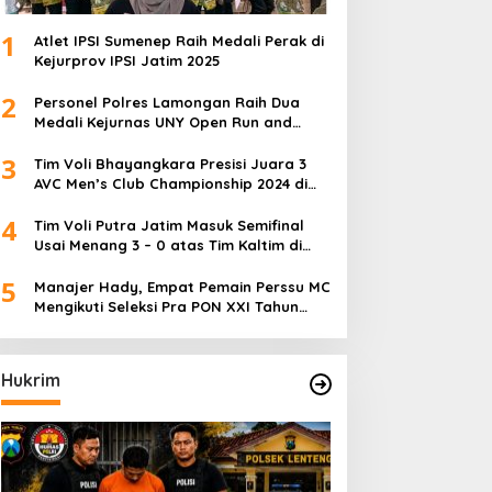
1
Atlet IPSI Sumenep Raih Medali Perak di
Kejurprov IPSI Jatim 2025
2
Personel Polres Lamongan Raih Dua
Medali Kejurnas UNY Open Run and
Jump Competition
3
Tim Voli Bhayangkara Presisi Juara 3
AVC Men’s Club Championship 2024 di
Iran
4
Tim Voli Putra Jatim Masuk Semifinal
Usai Menang 3 – 0 atas Tim Kaltim di
PON XXI Sumut
5
Manajer Hady, Empat Pemain Perssu MC
Mengikuti Seleksi Pra PON XXI Tahun
2024
Hukrim