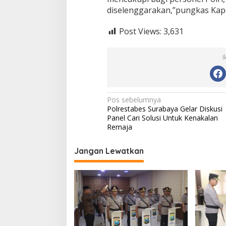
diselenggarakan,”pungkas Kapo
Post Views:
3,631
I
N
Pos sebelumnya
Polrestabes Surabaya Gelar Diskusi
a
Panel Cari Solusi Untuk Kenakalan
v
Remaja
i
Jangan Lewatkan
g
a
s
i
p