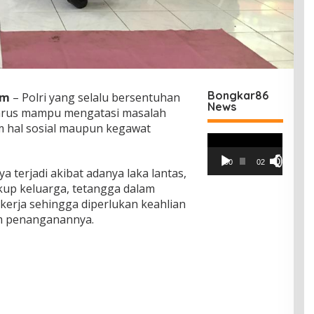
Bongkar86
om
– Polri yang selalu bersentuhan
News
harus mampu mengatasi masalah
am hal sosial maupun kegawat
Pemutar
Video
00:00
02:42
a terjadi akibat adanya laka lantas,
gkup keluarga, tetangga dalam
erja sehingga diperlukan keahlian
m penanganannya.