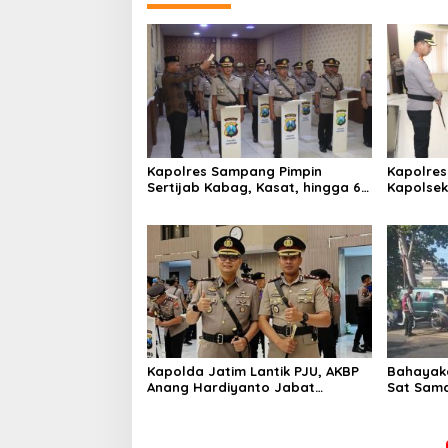
Kapolres Sampang Pimpin
Kapolres
Sertijab Kabag, Kasat, hingga 6
Kapolse
Kapolsek Jajaran
Kinerja
Kapolda Jatim Lantik PJU, AKBP
Bahayaka
Anang Hardiyanto Jabat
Sat Sam
Kapolres Sumenep
Bersihkan
Pabian