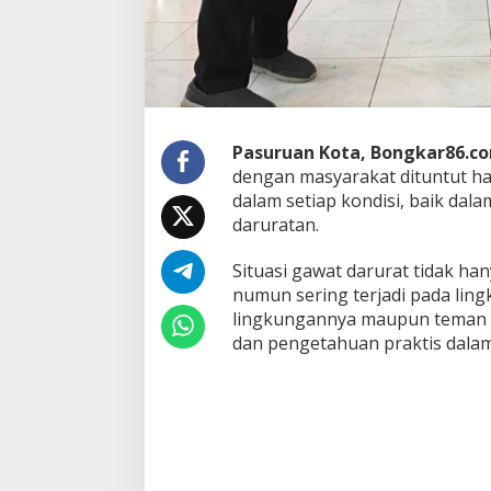
u
r
u
a
n
K
o
Pasuruan Kota, Bongkar86.c
t
dengan masyarakat dituntut 
a
G
dalam setiap kondisi, baik dal
e
daruratan.
l
a
Situasi gawat darurat tidak hany
r
numun sering terjadi pada lin
P
e
lingkungannya maupun teman k
l
dan pengetahuan praktis dala
a
t
i
h
a
n
B