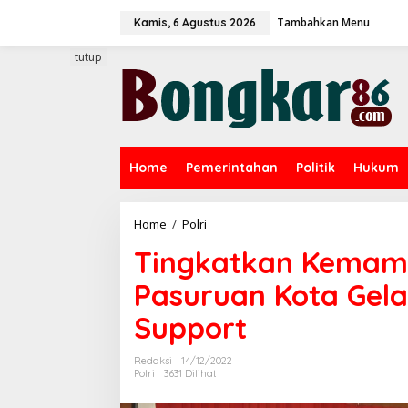
L
Tambahkan Menu
e
Kamis, 6 Agustus 2026
w
a
tutup
t
i
k
e
k
o
Home
Pemerintahan
Politik
Hukum
n
t
e
n
Home
/
Polri
T
i
Tingkatkan Kemamp
n
g
Pasuruan Kota Gelar
k
a
Support
t
k
a
Redaksi
14/12/2022
n
Polri
3631 Dilihat
K
e