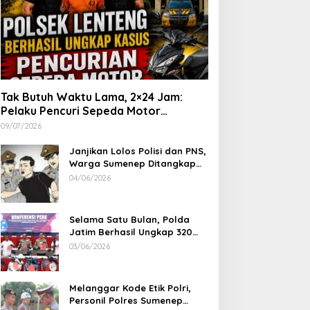
Tak Butuh Waktu Lama, 2×24 Jam:
Pelaku Pencuri Sepeda Motor
Langsung Diringkus Polsek Lenteng di
09/07/2026
Wilayah Manding
Janjikan Lolos Polisi dan PNS,
Warga Sumenep Ditangkap
Polres Sampang, Korban Rugi
04/06/2026
Rp 600 juta
Selama Satu Bulan, Polda
Jatim Berhasil Ungkap 320
Kasus Kejahatan Jalanan, BB
03/06/2026
100 Sepeda Motor dan 12
Mobil Diamankan
Melanggar Kode Etik Polri,
Personil Polres Sumenep