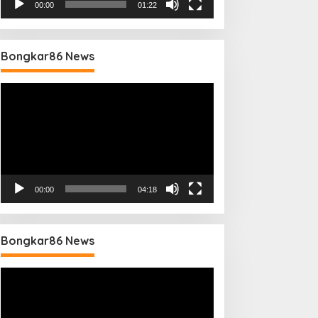
00:00
01:22
Bongkar86 News
Pemutar
Video
00:00
04:18
Bongkar86 News
Pemutar
Video