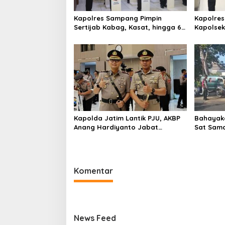
o
s
Kapolres Sampang Pimpin
Kapolres
Sertijab Kabag, Kasat, hingga 6
Kapolse
Kapolsek Jajaran
Kinerja
Kapolda Jatim Lantik PJU, AKBP
Bahayaka
Anang Hardiyanto Jabat
Sat Sam
Kapolres Sumenep
Bersihkan
Pabian
Komentar
News Feed