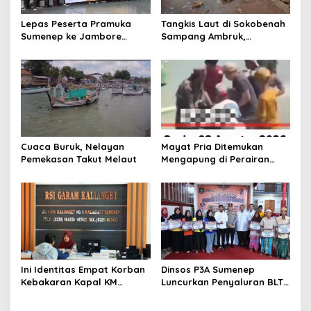
o
s
Lepas Peserta Pramuka
Tangkis Laut di Sokobenah
Sumenep ke Jambore
Sampang Ambruk,
Nasional XII, Ini Pesan
Mengancam Keselamatan
Wabup KH Imam Hasyim
Warga
Cuaca Buruk, Nelayan
Mayat Pria Ditemukan
Pemekasan Takut Melaut
Mengapung di Perairan
Pelabuhan Giligenting
Sumenep
Ini Identitas Empat Korban
Dinsos P3A Sumenep
Kebakaran Kapal KM
Luncurkan Penyaluran BLT
Mutiara Sentosa 2 di Rawat
DBHCHT 2026, Sebanyak
di RSI Kalianget Sumenep
2.600 Buruh Tembakau Siap