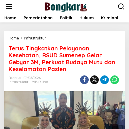
L
e
w
a
Home
Pemerintahan
Politik
Hukum
Kriminal
E
t
i
k
Home
/
Infrastruktur
T
e
e
k
Terus Tingkatkan Pelayanan
r
o
u
n
Kesehatan, RSUD Sumenep Gelar
s
t
Gebyar 3M, Perkuat Budaya Mutu dan
T
e
Keselamatan Pasien
i
n
n
Redaksi
07/06/2026
g
Infrastruktur
6913 Dilihat
k
a
t
k
a
n
P
e
l