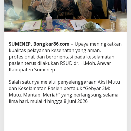
a
y
a
n
a
n
K
e
SUMENEP, Bongkar86.com
– Upaya meningkatkan
s
kualitas pelayanan kesehatan yang aman,
e
h
profesional, dan berorientasi pada keselamatan
a
pasien terus dilakukan RSUD dr. H.Moh. Anwar
t
Kabupaten Sumenep.
a
n
Salah satunya melalui penyelenggaraan Aksi Mutu
,
R
dan Keselamatan Pasien bertajuk “Gebyar 3M:
S
Mutu, Mantap, Meriah” yang berlangsung selama
U
lima hari, mulai 4 hingga 8 Juni 2026.
D
S
u
m
e
n