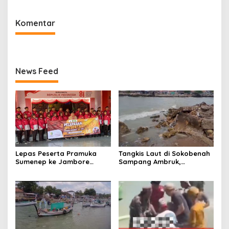
Menerima
Komentar
News Feed
Lepas Peserta Pramuka
Tangkis Laut di Sokobenah
Sumenep ke Jambore
Sampang Ambruk,
Nasional XII, Ini Pesan
Mengancam Keselamatan
Wabup KH Imam Hasyim
Warga