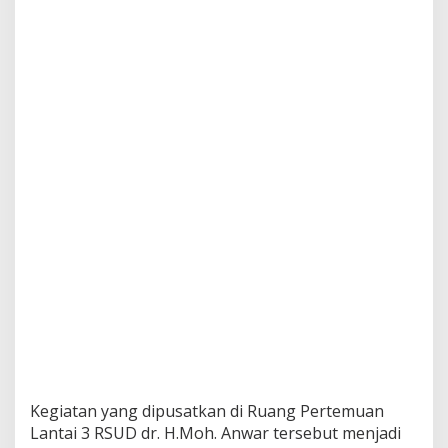
e
p
G
e
l
a
r
G
e
b
y
a
r
3
M
,
P
e
r
k
u
a
t
Kegiatan yang dipusatkan di Ruang Pertemuan
B
Lantai 3 RSUD dr. H.Moh. Anwar tersebut menjadi
u