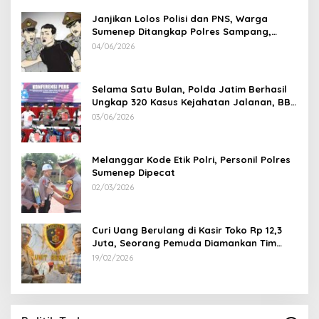
Janjikan Lolos Polisi dan PNS, Warga
Sumenep Ditangkap Polres Sampang,
Korban Rugi Rp 600 juta
04/06/2026
Selama Satu Bulan, Polda Jatim Berhasil
Ungkap 320 Kasus Kejahatan Jalanan, BB
100 Sepeda Motor dan 12 Mobil Diamankan
03/06/2026
Melanggar Kode Etik Polri, Personil Polres
Sumenep Dipecat
02/03/2026
Curi Uang Berulang di Kasir Toko Rp 12,3
Juta, Seorang Pemuda Diamankan Tim
Reskrim Polsek Lenteng Sumenep
19/02/2026