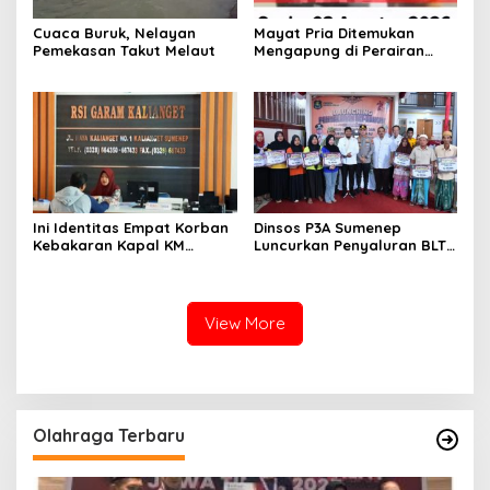
Cuaca Buruk, Nelayan
Mayat Pria Ditemukan
Pemekasan Takut Melaut
Mengapung di Perairan
Pelabuhan Giligenting
Sumenep
Ini Identitas Empat Korban
Dinsos P3A Sumenep
Kebakaran Kapal KM
Luncurkan Penyaluran BLT
Mutiara Sentosa 2 di Rawat
DBHCHT 2026, Sebanyak
di RSI Kalianget Sumenep
2.600 Buruh Tembakau Siap
Menerima
View More
Olahraga Terbaru