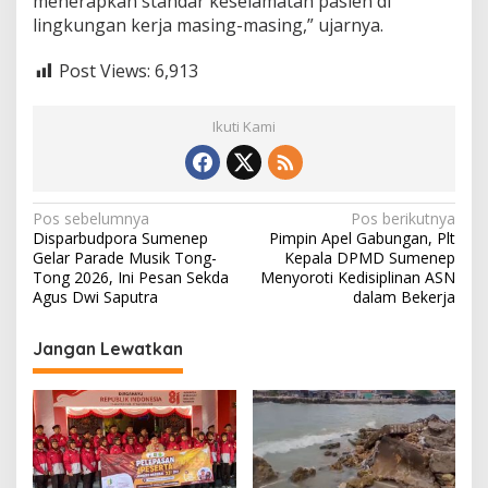
menerapkan standar keselamatan pasien di
lingkungan kerja masing-masing,” ujarnya.
Post Views:
6,913
Ikuti Kami
N
Pos sebelumnya
Pos berikutnya
Disparbudpora Sumenep
Pimpin Apel Gabungan, Plt
a
Gelar Parade Musik Tong-
Kepala DPMD Sumenep
v
Tong 2026, Ini Pesan Sekda
Menyoroti Kedisiplinan ASN
Agus Dwi Saputra
dalam Bekerja
i
g
Jangan Lewatkan
a
s
i
p