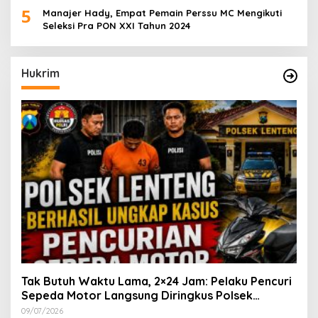
5
Manajer Hady, Empat Pemain Perssu MC Mengikuti
Seleksi Pra PON XXI Tahun 2024
Hukrim
Tak Butuh Waktu Lama, 2×24 Jam: Pelaku Pencuri
Sepeda Motor Langsung Diringkus Polsek
Lenteng di Wilayah Manding
09/07/2026