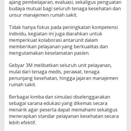
ajang pembelajaran, evaluasi, sekaligus penguatan
d
budaya mutual bagi seluruh tenaga kesehatan dan
a
y
unsur manajemen rumah sakit.
a
M
Tidak hanya fokus pada peningkatan kompetensi
u
individu, kegiatan ini juga diarahkan untuk
t
memperkuat kolaborasi antarunit dalam
u
d
memberikan pelayanan yang berkualitas dan
a
mengutamakan keselamatan pasien.
n
K
Gebyar 3M melibatkan seluruh unit pelayanan,
e
mulai dari tenaga medis, perawat, tenaga
s
e
penunjang kesehatan, hingga jajaran manajemen
l
rumah sakit.
a
m
Berbagai lomba dan simulasi diselenggarakan
a
sebagai sarana edukasi yang dikemas secara
t
a
menarik agar peserta dapat memahami sekaligus
n
menerapkan standar pelayanan kesehatan secara
P
lebih efektif.
a
s