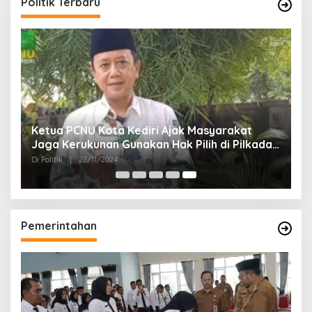
Politik Terbaru
Ketua PCNU Kota Kediri Ajak Masyarakat
Jaga Kerukunan Gunakan Hak Pilih di Pilkada
2024
Di Politik
|
27/11/2024
Pemerintahan