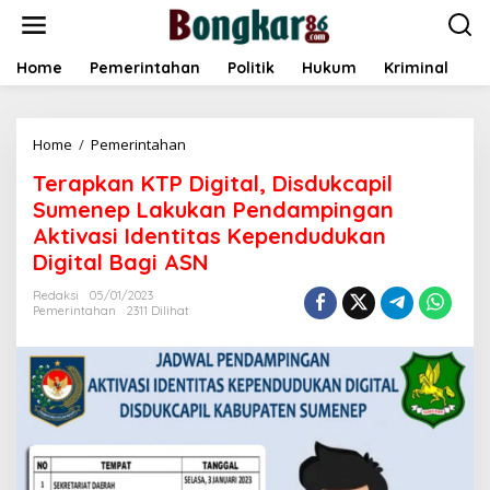
L
e
w
a
Home
Pemerintahan
Politik
Hukum
Kriminal
E
t
i
k
Home
/
Pemerintahan
T
e
e
k
Terapkan KTP Digital, Disdukcapil
r
o
a
n
Sumenep Lakukan Pendampingan
p
t
Aktivasi Identitas Kependudukan
k
e
Digital Bagi ASN
a
n
n
Redaksi
05/01/2023
K
Pemerintahan
2311 Dilihat
T
P
D
i
g
i
t
a
l