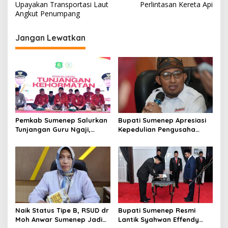
Upayakan Transportasi Laut
Perlintasan Kereta Api
i
Angkut Penumpang
g
Jangan Lewatkan
a
s
i
p
o
s
Pemkab Sumenep Salurkan
Bupati Sumenep Apresiasi
Tunjangan Guru Ngaji,
Kepedulian Pengusaha
Bupati Fauzi: Guru Ngaji
Properti Bantu Korban
Berperan Strategis Bangun
Gempa
Akhlak Generasi
Naik Status Tipe B, RSUD dr
Bupati Sumenep Resmi
Moh Anwar Sumenep Jadi
Lantik Syahwan Effendy