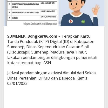
,
D
i
s
d
u
k
c
SUMENEP, Bongkar86.com
– Terapkan Kartu
a
p
Tanda Penduduk (KTP) Digital (ID) di Kabupaten
i
Sumenep, Dinas Kependudukan Catatan Sipil
l
(Disdukcapil) Sumenep, Madura Jawa Timur,
S
lakukan pendampingan dilingkungan pemerintah
u
kota setempat bagi ASN.
m
e
n
Jadwal pendampingan aktivasi dimulai dari Sekda,
e
Dinas Pertanian, DPMD dan Bapedda. Kamis
p
05/01/2023
L
a
k
u
k
a