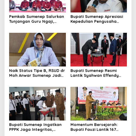
Pemkab Sumenep Salurkan
Bupati Sumenep Apresiasi
Tunjangan Guru Ngaji,
Kepedulian Pengusaha
Bupati Fauzi: Guru Ngaji
Properti Bantu Korban
Berperan Strategis Bangun
Gempa
Akhlak Generasi
Naik Status Tipe B, RSUD dr
Bupati Sumenep Resmi
Moh Anwar Sumenep Jadi
Lantik Syahwan Effendy
Rumah Sakit Rujukan
Sebagai PJ Sekda
Berjenjang
Bupati Sumenep Ingatkan
Momentum Bersejarah:
PPPK Jaga Integritas,
Bupati Fauzi Lantik 167
Jangan Terjerat
PPPK, Titip Pesan Integritas