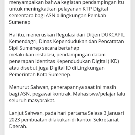
menyampaikan bahwa kegiatan pendampingan itu
t
untuk meningkatkan pelayanan KTP Digital
i
t
sementara bagi ASN dilingkungan Pemkab
a
Sumenep
s
K
Hal itu, meneruskan Regulasi dari Ditjen DUKCAPIL
e
Kemendagri, Dinas Kependudukan dan Pencatatan
p
e
Sipil Sumenep secara bertahap
n
melakukan instalasi, pendampingan dalam
d
penerapan Identitas Kependudukan Digital (IKD)
u
atau disebut juga Digital ID di Lingkungan
d
Pemerintah Kota Sumenep.
u
k
a
Menurut Sahwan, penerapannya saat ini masih
n
bagi ASN, pegawai kontrak, Mahasiswa/pelajar lalu
D
seluruh masyarakat.
i
g
i
Lanjut Sahwan, pada hari pertama Selasa 3 Januari
t
2023 pembuatan dilakukan di kantor Sekretariat
a
Daerah.
l
B