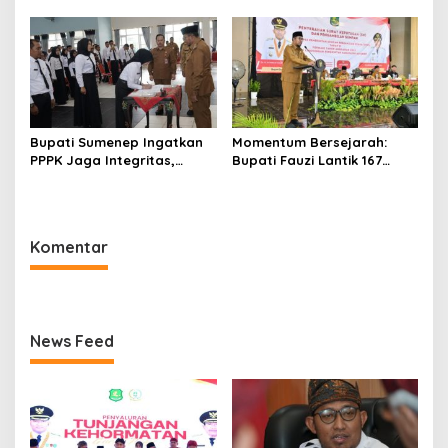
Rumah Sakit Rujukan
Sebagai PJ Sekda
Berjenjang
Bupati Sumenep Ingatkan
Momentum Bersejarah:
PPPK Jaga Integritas,
Bupati Fauzi Lantik 167
Jangan Terjerat
PPPK, Titip Pesan Integritas
Perselingkuhan dan Judi
Online
Komentar
News Feed