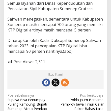
Semua layanan dari Dinas Kependudukan dan
a
g
Pencatatan Sipil Kabupaten Sumenep Gratisss…
i
A
Sahwan menegaskan, sementara untuk Kabupaten
S
Sumenep masih mencapai 700 orang yang memiliki
N
KTP Digital artinya masih mencapai 5 persen.
Diharapkan oleh Kadis Dukcapil Sumenep Sahwan
tahun 2023 ini pencapaian KTP Digital bisa
mencapai 90 persen nantinya.(apo)
Post Views:
2,311
Ikuti Kami
N
Pos sebelumnya
Pos berikutnya
Supaya Bisa Penumpag
Polda Jatim Bersama
a
Pulang Kampung, Bupati
Pemprov Jawa Timur Gelar
v
Sumenep Minta Pemkab
Rakor Bahas Laka