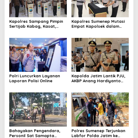
Kapolres Sampang Pimpin
Kapolres Sumenep Mutasi
Sertijab Kabag, Kasat,
Empat Kapolsek dalam
hingga 6 Kapolsek Jajaran
Penyegaran Kinerja
Polri Luncurkan Layanan
Kapolda Jatim Lantik PJU,
Laporan Polisi Online
AKBP Anang Hardiyanto
Jabat Kapolres Sumenep
Bahayakan Pengendara,
Polres Sumenep Terjunkan
Personil Sat Samapta
Labfor Polda Jatim ke