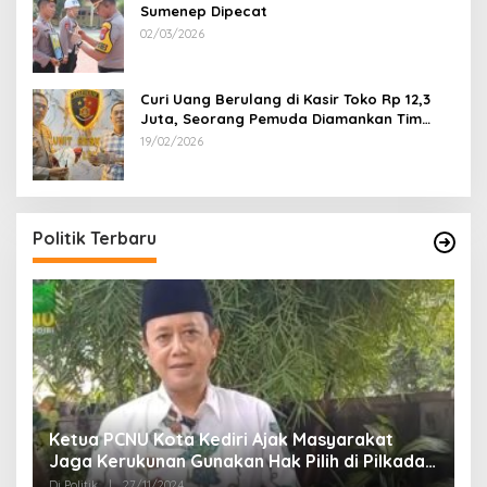
Sumenep Dipecat
02/03/2026
Curi Uang Berulang di Kasir Toko Rp 12,3
Juta, Seorang Pemuda Diamankan Tim
Reskrim Polsek Lenteng Sumenep
19/02/2026
Politik Terbaru
Ketua PCNU Kota Kediri Ajak Masyarakat
Jaga Kerukunan Gunakan Hak Pilih di Pilkada
2024
Di Politik
|
27/11/2024