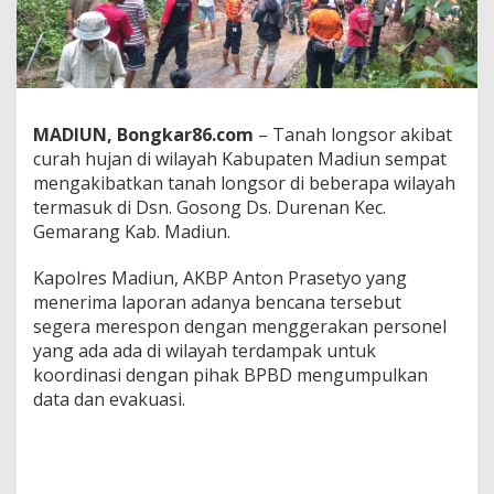
r
e
s
M
a
d
i
MADIUN, Bongkar86.com
– Tanah longsor akibat
u
curah hujan di wilayah Kabupaten Madiun sempat
n
mengakibatkan tanah longsor di beberapa wilayah
B
termasuk di Dsn. Gosong Ds. Durenan Kec.
a
n
Gemarang Kab. Madiun.
t
u
Kapolres Madiun, AKBP Anton Prasetyo yang
M
menerima laporan adanya bencana tersebut
a
segera merespon dengan menggerakan personel
s
y
yang ada ada di wilayah terdampak untuk
a
koordinasi dengan pihak BPBD mengumpulkan
r
data dan evakuasi.
a
k
a
t
T