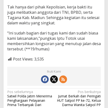
Tak hanya dari pihak Kepolisian, kerja bakti itu
juga melibatkan anggota dari TNI, BPBD, serta
Tagana Kab. Madiun. Sehingga kegiatan itu selesai
dalam waktu yang singkat.
“Ini sudah bagian dari tugas kami dan sudah biasa
kami laksanakan,”pungkas Iptu Totok usai
membersihkan longsoran yang menutup jalan desa
tersebut. (**19/humas)
Post Views:
3,535
Ikuti Kami
N
Pos sebelumnya
Pos berikutnya
Satwil Polda Jatim Menerima
Jumat Berkah dan Peringati
a
Penghargaan Pelayanan
HUT Satpol PP ke-72, Ketua
v
Prima Terbanyak Dari
Darma Wanita Satpol PP