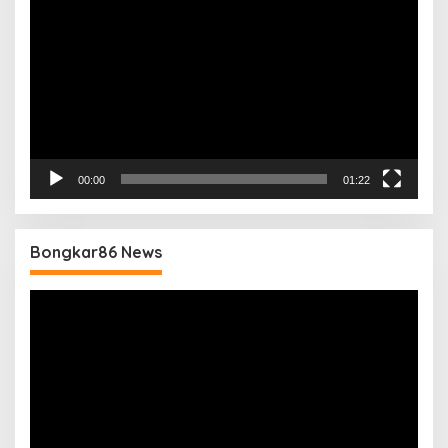
Video
00:00
01:22
Bongkar86 News
Pemutar
Video