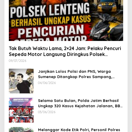
Tak Butuh Waktu Lama, 2×24 Jam: Pelaku Pencuri
Sepeda Motor Langsung Diringkus Polsek
Lenteng di Wilayah Manding
09/07/2026
Janjikan Lolos Polisi dan PNS, Warga
Sumenep Ditangkap Polres Sampang,
Korban Rugi Rp 600 juta
04/06/2026
Selama Satu Bulan, Polda Jatim Berhasil
Ungkap 320 Kasus Kejahatan Jalanan, BB
100 Sepeda Motor dan 12 Mobil Diamankan
03/06/2026
Melanggar Kode Etik Polri, Personil Polres