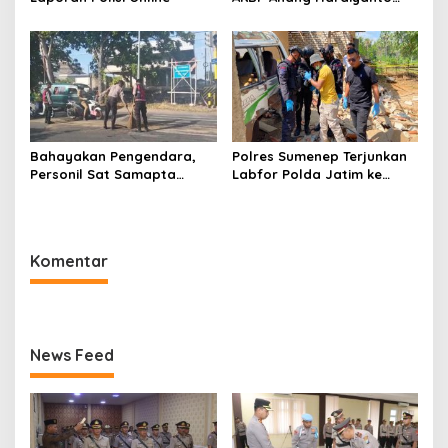
Jabat Kapolres Sumenep
Bahayakan Pengendara,
Polres Sumenep Terjunkan
Personil Sat Samapta
Labfor Polda Jatim ke
Polres Sumenep Bersihkan
Lokasi Ledakan Mobil di
Ceceran oli di Jalan Pabian
Ambunten
Komentar
News Feed