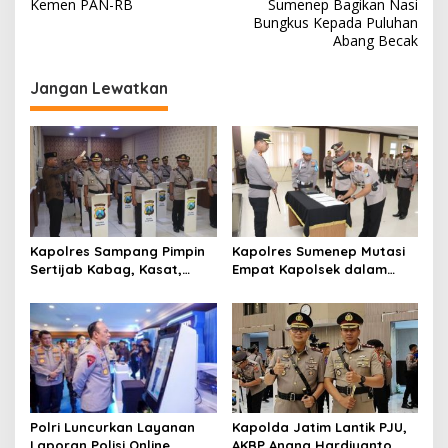
Kemen PAN-RB
Sumenep Bagikan Nasi
i
Bungkus Kepada Puluhan
Abang Becak
g
a
Jangan Lewatkan
s
i
p
o
s
Kapolres Sampang Pimpin
Kapolres Sumenep Mutasi
Sertijab Kabag, Kasat,
Empat Kapolsek dalam
hingga 6 Kapolsek Jajaran
Penyegaran Kinerja
Polri Luncurkan Layanan
Kapolda Jatim Lantik PJU,
Laporan Polisi Online
AKBP Anang Hardiyanto