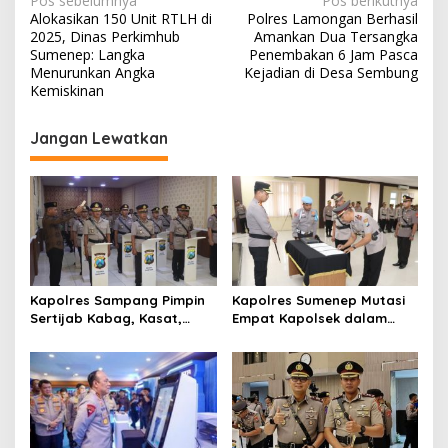
N
Pos sebelumnya
Pos berikutnya
Alokasikan 150 Unit RTLH di
Polres Lamongan Berhasil
a
2025, Dinas Perkimhub
Amankan Dua Tersangka
v
Sumenep: Langka
Penembakan 6 Jam Pasca
Menurunkan Angka
Kejadian di Desa Sembung
i
Kemiskinan
g
Jangan Lewatkan
a
s
i
p
o
s
Kapolres Sampang Pimpin
Kapolres Sumenep Mutasi
Sertijab Kabag, Kasat,
Empat Kapolsek dalam
hingga 6 Kapolsek Jajaran
Penyegaran Kinerja