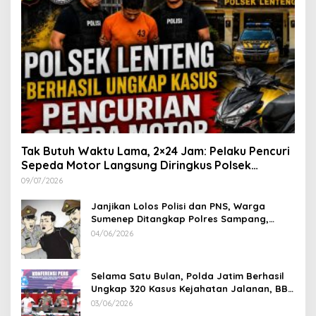
Tak Butuh Waktu Lama, 2×24 Jam: Pelaku Pencuri
Sepeda Motor Langsung Diringkus Polsek
Lenteng di Wilayah Manding
09/07/2026
Janjikan Lolos Polisi dan PNS, Warga
Sumenep Ditangkap Polres Sampang,
Korban Rugi Rp 600 juta
04/06/2026
Selama Satu Bulan, Polda Jatim Berhasil
Ungkap 320 Kasus Kejahatan Jalanan, BB
100 Sepeda Motor dan 12 Mobil Diamankan
03/06/2026