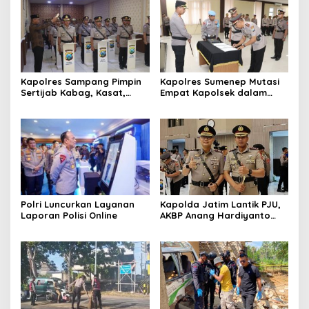
Kapolres Sampang Pimpin
Kapolres Sumenep Mutasi
Sertijab Kabag, Kasat,
Empat Kapolsek dalam
hingga 6 Kapolsek Jajaran
Penyegaran Kinerja
Polri Luncurkan Layanan
Kapolda Jatim Lantik PJU,
Laporan Polisi Online
AKBP Anang Hardiyanto
Jabat Kapolres Sumenep