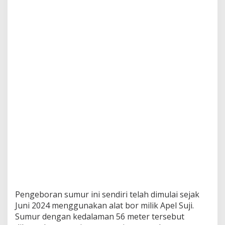
a
G
a
s
,
W
a
r
g
a
D
i
m
i
n
t
a
W
a
s
p
Pengeboran sumur ini sendiri telah dimulai sejak
a
d
Juni 2024 menggunakan alat bor milik Apel Suji.
a
Sumur dengan kedalaman 56 meter tersebut