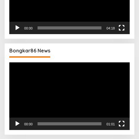
00:00
04:18
Bongkar86 News
Pemutar
Video
00:00
01:01