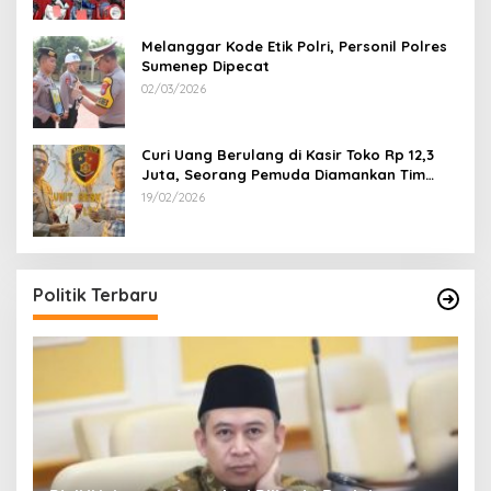
Melanggar Kode Etik Polri, Personil Polres
Sumenep Dipecat
02/03/2026
Curi Uang Berulang di Kasir Toko Rp 12,3
Juta, Seorang Pemuda Diamankan Tim
Reskrim Polsek Lenteng Sumenep
19/02/2026
Politik Terbaru