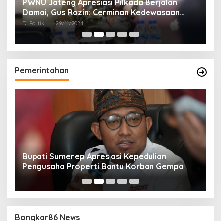
24
PWNU Jateng Apresiasi Pilkada Berjalan
B
Damai, Gus Rozin: Cerminan Kedewasaan
K
Politik Masyarakat
Di Politik
|
29/11/2024
Di 
Pemerintahan
Bupati Sumenep Apresiasi Kepedulian
N
Pengusaha Properti Bantu Korban Gempa
S
B
Bongkar86 News