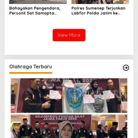
Bahayakan Pengendara,
Polres Sumenep Terjunkan
Personil Sat Samapta
Labfor Polda Jatim ke
Polres Sumenep Bersihkan
Lokasi Ledakan Mobil di
Ceceran oli di Jalan Pabian
Ambunten
View More
Olahraga Terbaru