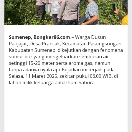
j
a
j
a
r
S
u
Sumenep, Bongkar86.com
– Warga Dusun
m
Paojajar, Desa Prancak, Kecamatan Pasongsongan,
e
Kabupaten Sumenep, dikejutkan dengan fenomena
n
e
sumur bor yang mengeluarkan semburan air
p
setinggi 15-20 meter serta aroma gas, namun
K
tanpa adanya nyala api. Kejadian ini terjadi pada
e
Selasa, 11 Maret 2025, sekitar pukul 06.00 WIB, di
l
lahan milik keluarga almarhum Sabura.
u
a
r
k
a
n
A
r
o
m