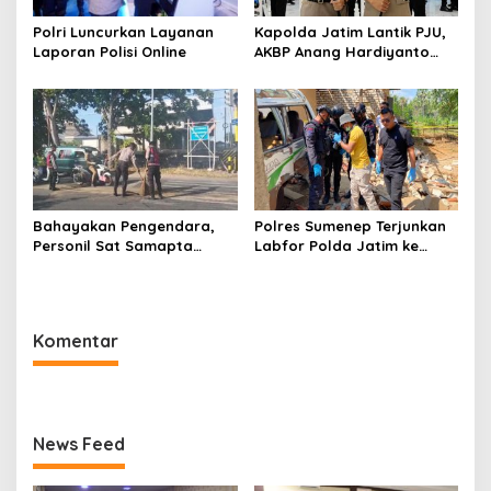
Polri Luncurkan Layanan
Kapolda Jatim Lantik PJU,
Laporan Polisi Online
AKBP Anang Hardiyanto
Jabat Kapolres Sumenep
Bahayakan Pengendara,
Polres Sumenep Terjunkan
Personil Sat Samapta
Labfor Polda Jatim ke
Polres Sumenep Bersihkan
Lokasi Ledakan Mobil di
Ceceran oli di Jalan Pabian
Ambunten
Komentar
News Feed