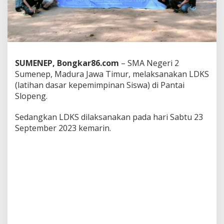
e
l
a
r
L
a
t
SUMENEP, Bongkar86.com
– SMA Negeri 2
i
Sumenep, Madura Jawa Timur, melaksanakan LDKS
h
(latihan dasar kepemimpinan Siswa) di Pantai
a
n
Slopeng.
D
a
Sedangkan LDKS dilaksanakan pada hari Sabtu 23
s
September 2023 kemarin.
a
r
K
e
p
e
m
i
m
p
i