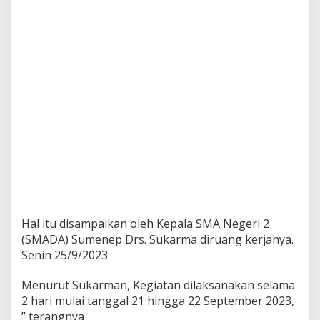
n
a
n
S
i
s
w
a
d
i
P
a
n
t
a
i
S
Hal itu disampaikan oleh Kepala SMA Negeri 2
l
(SMADA) Sumenep Drs. Sukarma diruang kerjanya.
o
p
Senin 25/9/2023
e
n
Menurut Sukarman, Kegiatan dilaksanakan selama
g
2 hari mulai tanggal 21 hingga 22 September 2023,
” terangnya