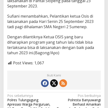
laksanakan di Pantai Slopeng pada tanggal 23
September 2023.
Sufiani menambahkan, Pelantikan ketua Osis di
laksanakan pada Hari Senin 25 September 2023
tadi pagi dihalaman SMA Negeri 2 Sumenep.
Dengan dilantiknya Ketua OSIS yang baru
diharapkan program yang tahun lalu tidak bisa
terlaksana bisa di laksanakan dengan baik pada
tahun 2023 ini.(Bagong/Apo)
Post Views:
1,067
Ikuti Kami
N
Pos sebelumnya
Pos berikutnya
Polres Tulungagung
Polresta Banyuwangi
a
Apresiasi Warga Perguruan,
Berhasil Amankan