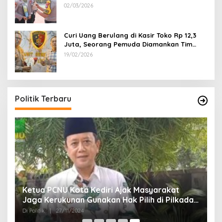
02/03/2026
Curi Uang Berulang di Kasir Toko Rp 12,3
Juta, Seorang Pemuda Diamankan Tim
Reskrim Polsek Lenteng Sumenep
19/02/2026
Politik Terbaru
Ketua PCNU Kota Kediri Ajak Masyarakat
Jaga Kerukunan Gunakan Hak Pilih di Pilkada
2024
Di Politik
|
27/11/2024