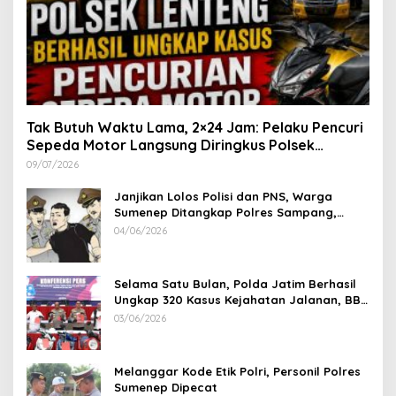
Tak Butuh Waktu Lama, 2×24 Jam: Pelaku Pencuri
Sepeda Motor Langsung Diringkus Polsek
Lenteng di Wilayah Manding
09/07/2026
Janjikan Lolos Polisi dan PNS, Warga
Sumenep Ditangkap Polres Sampang,
Korban Rugi Rp 600 juta
04/06/2026
Selama Satu Bulan, Polda Jatim Berhasil
Ungkap 320 Kasus Kejahatan Jalanan, BB
100 Sepeda Motor dan 12 Mobil Diamankan
03/06/2026
Melanggar Kode Etik Polri, Personil Polres
Sumenep Dipecat