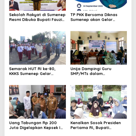
Sekolah Rakyat di Sumenep
TP PKK Bersama Diknas
Resmi Dibuka Bupati Fauzi
Sumenep akan Gelar
Wongsojudo
Lomba Big Book bagi Guru
PAUD
Semarak HUT RI ke-80,
Unija Dampingi Guru
KKKS Sumenep Gelar
SMP/MTs dalam
Lomba Gerak Jalan Tingkat
Pembelajaran Literasi
Sekolah Dasar
Lingkungan dan Analisis
Rasch
Uang Tabungan Rp 200
Kenalkan Sosok Presiden
Juta Digelapkan Kepsek IH,
Pertama RI, Bupati
Puluhan Wali Murid
Sumenep Gelar Lomba