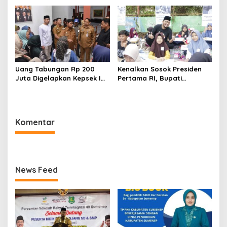
Sekolah Dasar
Lingkungan dan Analisis
Rasch
Uang Tabungan Rp 200
Kenalkan Sosok Presiden
Juta Digelapkan Kepsek IH,
Pertama RI, Bupati
Puluhan Wali Murid
Sumenep Gelar Lomba
Pinggirpapas 1 Menangis Ke
Mewarnai Sketsa Bung
Bupati Sumenep
Karno Tingkat SD
Komentar
News Feed