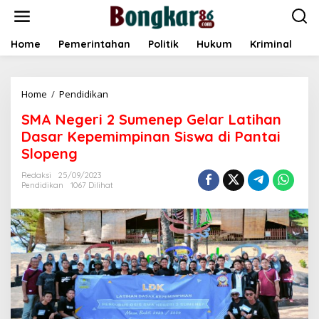
L
e
w
a
Home
Pemerintahan
Politik
Hukum
Kriminal
E
t
i
k
Home
/
Pendidikan
S
e
M
k
SMA Negeri 2 Sumenep Gelar Latihan
A
o
N
n
Dasar Kepemimpinan Siswa di Pantai
e
t
Slopeng
g
e
e
n
Redaksi
25/09/2023
r
Pendidikan
1067 Dilihat
i
2
S
u
m
e
n
e
p
G