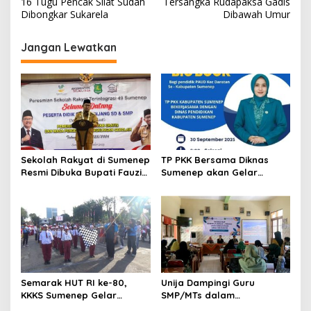
v
16 Tugu Pencak Silat Sudah
Tersangka Rudapaksa Gadis
Dibongkar Sukarela
Dibawah Umur
i
g
Jangan Lewatkan
a
s
i
p
o
s
Sekolah Rakyat di Sumenep
TP PKK Bersama Diknas
Resmi Dibuka Bupati Fauzi
Sumenep akan Gelar
Wongsojudo
Lomba Big Book bagi Guru
PAUD
Semarak HUT RI ke-80,
Unija Dampingi Guru
KKKS Sumenep Gelar
SMP/MTs dalam
Lomba Gerak Jalan Tingkat
Pembelajaran Literasi