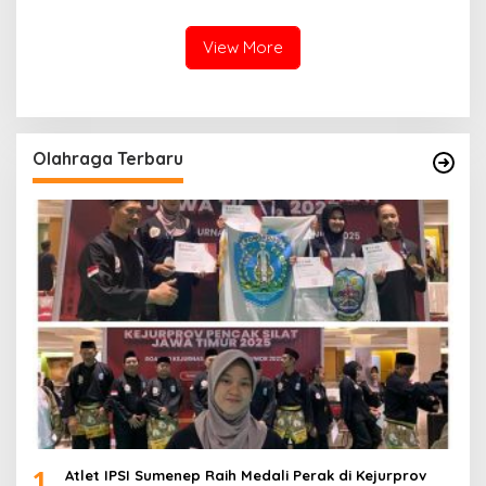
Pinggirpapas 1 Menangis Ke
Mewarnai Sketsa Bung
Bupati Sumenep
Karno Tingkat SD
View More
Olahraga Terbaru
1
Atlet IPSI Sumenep Raih Medali Perak di Kejurprov