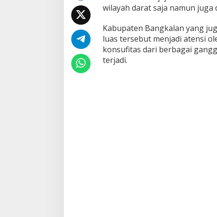
wilayah darat saja namun juga d
P
a
t
Kabupaten Bangkalan yang juga
r
luas tersebut menjadi atensi 
o
konsufitas dari berbagai gan
l
terjadi.
i
L
a
u
t
C
e
g
a
h
G
e
s
e
k
a
n
A