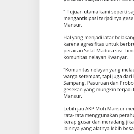
“ Tujuan utama kami seperti sa
mengantisipasi terjadinya ges
Mansur.
Hal yang menjadi latar belakan
Bupati Sumenep Apresiasi
Naik Status Tipe
karena agresifitas untuk berbr
Kepedulian Pengusaha Properti
Anwar Sumenep J
perairan Selat Madura sisi Timu
Bantu Korban Gempa
Rujukan Berjenja
komunitas nelayan Kwanyar.
“Komunitas nelayan yang melaut 
warga setempat, tapi juga dari
Sampang, Pasuruan dan Probolin
gesekan yang mungkin terjadi b
Mansur.
Lebih jau AKP Moh Mansur men
rata-rata menggunakan perahu 
kerap gusar dan meradang jik
lainnya yang alatnya lebih besa