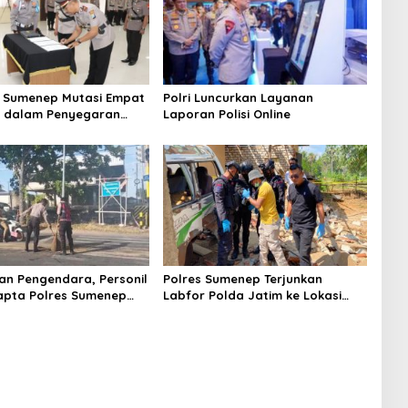
 Sumenep Mutasi Empat
Polri Luncurkan Layanan
k dalam Penyegaran
Laporan Polisi Online
n Pengendara, Personil
Polres Sumenep Terjunkan
apta Polres Sumenep
Labfor Polda Jatim ke Lokasi
 Ceceran oli di Jalan
Ledakan Mobil di Ambunten