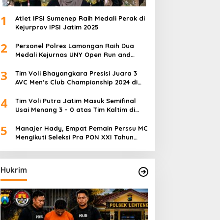
1
Atlet IPSI Sumenep Raih Medali Perak di
Kejurprov IPSI Jatim 2025
2
Personel Polres Lamongan Raih Dua
Medali Kejurnas UNY Open Run and
Jump Competition
3
Tim Voli Bhayangkara Presisi Juara 3
AVC Men’s Club Championship 2024 di
Iran
4
Tim Voli Putra Jatim Masuk Semifinal
Usai Menang 3 – 0 atas Tim Kaltim di
PON XXI Sumut
5
Manajer Hady, Empat Pemain Perssu MC
Mengikuti Seleksi Pra PON XXI Tahun
2024
Hukrim