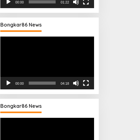
00:00
01:22
Bongkar86 News
Pemutar
Video
00:00
04:18
Bongkar86 News
Pemutar
Video