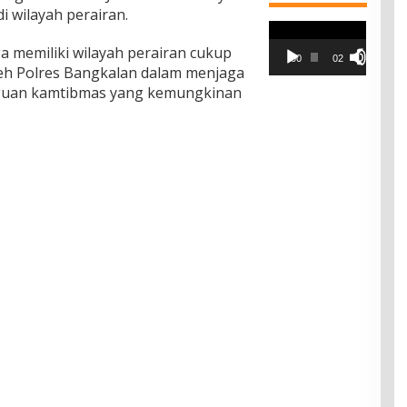
i wilayah perairan.
Pemutar
Video
 memiliki wilayah perairan cukup
00:00
02:42
oleh Polres Bangkalan dalam menjaga
gguan kamtibmas yang kemungkinan