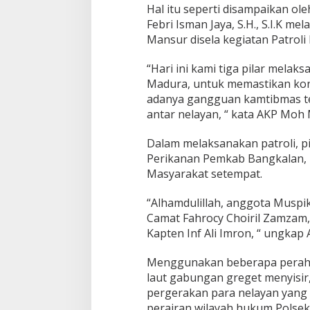
n
Hal itu seperti disampaikan o
t
Febri Isman Jaya, S.H., S.I.K m
a
r
Mansur disela kegiatan Patroli
N
e
“Hari ini kami tiga pilar melaks
l
Madura, untuk memastikan kond
a
adanya gangguan kamtibmas t
y
a
antar nelayan, “ kata AKP Moh
n
Dalam melaksanakan patroli, 
Perikanan Pemkab Bangkalan, 
Masyarakat setempat.
“Alhamdulillah, anggota Muspi
Camat Fahrocy Choiril Zamzam,
PWNU Jateng Apresiasi Pilkada
Belum Diumumka
Kapten Inf Ali Imron, “ ungka
Berjalan Damai, Gus Rozin:
Pamekasan, Pasa
Cerminan Kedewasaan Politik
Deklarasi Kemen
Di Politik
|
29/11/2024
Di Politik
|
27/11/2024
Menggunakan beberapa perahu 
Masyarakat
laut gabungan greget menyisi
pergerakan para nelayan yang s
perairan wilayah hukum Polsek