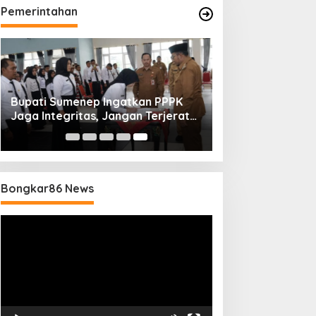
Pemerintahan
Bupati Sumenep Ingatkan PPPK
Jaga Integritas, Jangan Terjerat
Perselingkuhan dan Judi Online
Bongkar86 News
Pemutar
Video