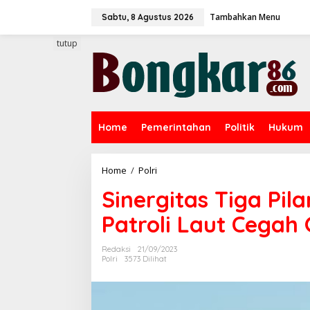
L
Tambahkan Menu
e
Sabtu, 8 Agustus 2026
w
a
tutup
t
i
k
e
k
o
Home
Pemerintahan
Politik
Hukum
n
t
e
n
Home
/
Polri
S
i
Sinergitas Tiga Pila
n
e
Patroli Laut Cegah
r
g
i
Redaksi
21/09/2023
t
Polri
3573 Dilihat
a
s
T
i