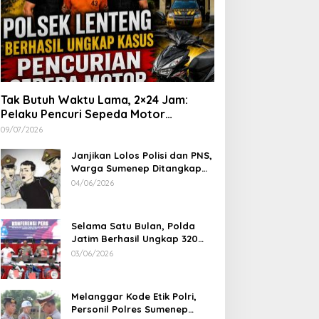
Tak Butuh Waktu Lama, 2×24 Jam:
Pelaku Pencuri Sepeda Motor
Langsung Diringkus Polsek Lenteng di
09/07/2026
Wilayah Manding
Janjikan Lolos Polisi dan PNS,
Warga Sumenep Ditangkap
Polres Sampang, Korban Rugi
04/06/2026
Rp 600 juta
Selama Satu Bulan, Polda
Jatim Berhasil Ungkap 320
Kasus Kejahatan Jalanan, BB
03/06/2026
100 Sepeda Motor dan 12
Mobil Diamankan
Melanggar Kode Etik Polri,
Personil Polres Sumenep