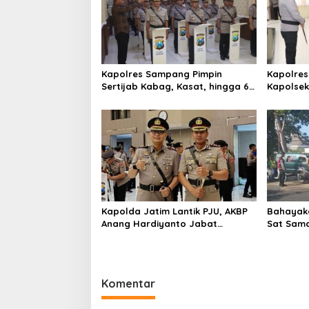
i
p
o
s
Kapolres Sampang Pimpin
Kapolres
Sertijab Kabag, Kasat, hingga 6
Kapolse
Kapolsek Jajaran
Kinerja
Kapolda Jatim Lantik PJU, AKBP
Bahayaka
Anang Hardiyanto Jabat
Sat Sam
Kapolres Sumenep
Bersihkan
Pabian
Komentar