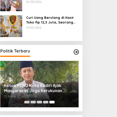
Dipecat
02/03/2026
Curi Uang Berulang di Kasir
Toko Rp 12,3 Juta, Seorang
Pemuda Diamankan Tim
19/02/2026
Reskrim Polsek Lenteng
Sumenep
Politik Terbaru
Ketua PCNU Kota Kediri Ajak
Masyarakat Jaga Kerukunan
Gunakan Hak Pilih di Pilkada 2024
Di Politik
|
27/11/2024