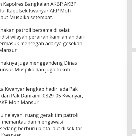
leh Kapolres Bangkalan AKBP AKBP
elalui Kapolsek Kwanyar AKP Moh
 laut Muspika setempat.
anakan patroli bersama di selat
isi wilayah perairan kami aman dari
ermasuk mencegah adanya gesekan
 Mansur.
pihaknya juga menggandeng Dinas
unsur Muspika dan juga tokoh
ka Kwanyar lengkap hadir, ada Pak
 dan Pak Danramil 0829-05 Kwanyar,
n KPU
KH Imam Hasyim Nyoblos di TPS
p AKP Moh Mansur.
ngan Kharisma
002 Desa Aengbaja Raja,
angan
Berharap Pilkada Berjalan Damai
Di Politik
|
27/11/2024
nelayan, ruang gerak tim patroli
r, memantau dan mengawasi
edang berburu biota laut di sekitar
 Kwanyar.