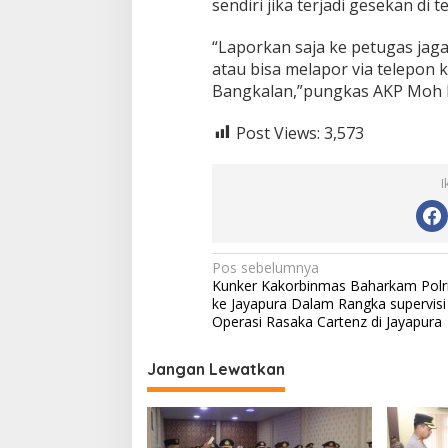
sendiri jika terjadi gesekan di t
“Laporkan saja ke petugas jaga
atau bisa melapor via telepon k
Bangkalan,”pungkas AKP Moh M
Post Views:
3,573
I
N
Pos sebelumnya
Kunker Kakorbinmas Baharkam Polr
a
ke Jayapura Dalam Rangka supervisi
v
Operasi Rasaka Cartenz di Jayapura
i
Jangan Lewatkan
g
a
s