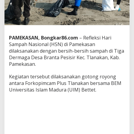
a
n
M
a
h
a
s
PAMEKASAN, Bongkar86.com
– Refleksi Hari
i
Sampah Nasional (HSN) di Pamekasan
s
dilaksanakan dengan bersih-bersih sampah di Tiga
w
a
Dermaga Desa Branta Pesisir Kec. Tlanakan, Kab.
U
Pamekasan.
I
M
Kegiatan tersebut dilaksanakan gotong royong
B
antara Forkopimcam Plus Tlanakan bersama BEM
e
r
Universitas Islam Madura (UIM) Bettet.
s
i
h
k
a
n
S
a