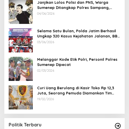
Janjikan Lolos Polisi dan PNS, Warga
Sumenep Ditangkap Polres Sampang,
Korban Rugi Rp 600 juta
04/06/2026
Selama Satu Bulan, Polda Jatim Berhasil
Ungkap 320 Kasus Kejahatan Jalanan, BB
100 Sepeda Motor dan 12 Mobil Diamankan
03/06/2026
Melanggar Kode Etik Polri, Personil Polres
Sumenep Dipecat
02/03/2026
Curi Uang Berulang di Kasir Toko Rp 12,3
Juta, Seorang Pemuda Diamankan Tim
Reskrim Polsek Lenteng Sumenep
19/02/2026
Politik Terbaru