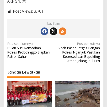
AKP Sri. (*)
Post Views:
3,701
Ikuti Kami
N
Pos sebelumnya
Pos berikutnya
Bulan Suci Ramadhan,
Sidak Pasar Satgas Pangan
a
Polres Probolinggo Siapkan
Polres Nganjuk Pastikan
v
Patroli Sahur
Ketersediaan Bapokting
Aman Jelang Idul Fitri
i
g
Jangan Lewatkan
a
s
i
p
o