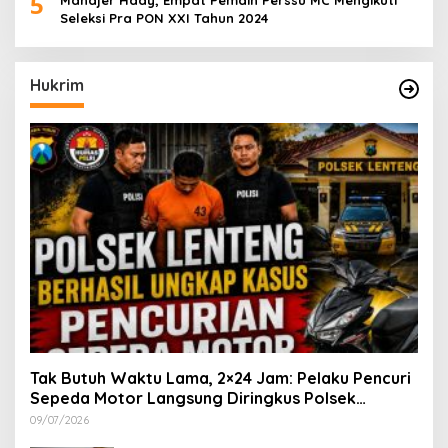
5
Seleksi Pra PON XXI Tahun 2024
Hukrim
Tak Butuh Waktu Lama, 2×24 Jam: Pelaku Pencuri
Sepeda Motor Langsung Diringkus Polsek
Lenteng di Wilayah Manding
09/07/2026