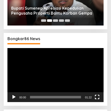
Bupati Sumenep Apresiasi Kepedulian
N
Pengusaha Properti Bantu Korban Gempa
S
B
Bongkar86 News
Pemutar
Video
00:00
01:22