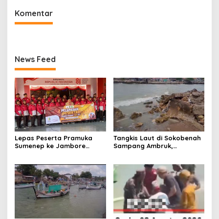
Komentar
News Feed
Lepas Peserta Pramuka
Tangkis Laut di Sokobenah
Sumenep ke Jambore
Sampang Ambruk,
Nasional XII, Ini Pesan
Mengancam Keselamatan
Wabup KH Imam Hasyim
Warga