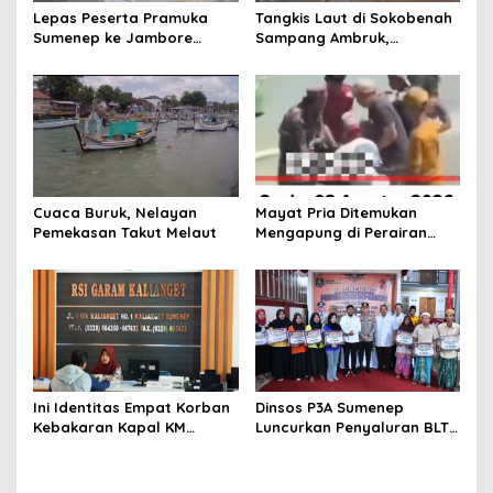
s
Lepas Peserta Pramuka
Tangkis Laut di Sokobenah
Sumenep ke Jambore
Sampang Ambruk,
Nasional XII, Ini Pesan
Mengancam Keselamatan
Wabup KH Imam Hasyim
Warga
Cuaca Buruk, Nelayan
Mayat Pria Ditemukan
Pemekasan Takut Melaut
Mengapung di Perairan
Pelabuhan Giligenting
Sumenep
Ini Identitas Empat Korban
Dinsos P3A Sumenep
Kebakaran Kapal KM
Luncurkan Penyaluran BLT
Mutiara Sentosa 2 di Rawat
DBHCHT 2026, Sebanyak
di RSI Kalianget Sumenep
2.600 Buruh Tembakau Siap
Menerima