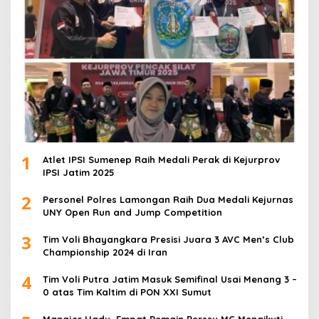
1
Atlet IPSI Sumenep Raih Medali Perak di Kejurprov
IPSI Jatim 2025
2
Personel Polres Lamongan Raih Dua Medali Kejurnas
UNY Open Run and Jump Competition
3
Tim Voli Bhayangkara Presisi Juara 3 AVC Men’s Club
Championship 2024 di Iran
4
Tim Voli Putra Jatim Masuk Semifinal Usai Menang 3 –
0 atas Tim Kaltim di PON XXI Sumut
Manajer Hady, Empat Pemain Perssu MC Mengikuti