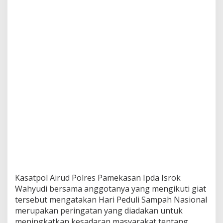
m
p
a
h
d
i
D
e
r
m
a
g
a
B
r
a
n
t
a
P
Kasatpol Airud Polres Pamekasan Ipda Isrok
e
Wahyudi bersama anggotanya yang mengikuti giat
s
tersebut mengatakan Hari Peduli Sampah Nasional
i
merupakan peringatan yang diadakan untuk
s
i
meningkatkan kesadaran masyarakat tentang