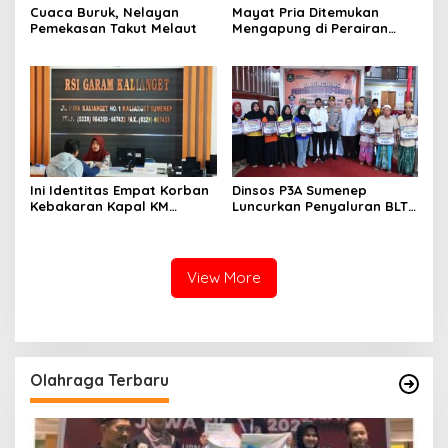
Cuaca Buruk, Nelayan
Mayat Pria Ditemukan
Pemekasan Takut Melaut
Mengapung di Perairan
Pelabuhan Giligenting
Sumenep
Ini Identitas Empat Korban
Dinsos P3A Sumenep
Kebakaran Kapal KM
Luncurkan Penyaluran BLT
Mutiara Sentosa 2 di Rawat
DBHCHT 2026, Sebanyak
di RSI Kalianget Sumenep
2.600 Buruh Tembakau Siap
Menerima
View More
Olahraga Terbaru