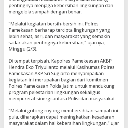
r
pentingnya menjaga kebersihan lingkungan dan
P
mengelola sampah dengan benar.
a
m
“Melalui kegiatan bersih-bersih ini, Polres
e
k
Pamekasan berharap tercipta lingkungan yang
a
lebih sehat, asri, dan masyarakat yang semakin
s
sadar akan pentingnya kebersihan,” ujarnya,
a
Minggu (2/3).
n
Di tempat terpisah, Kapolres Pamekeasan AKBP
Hendra Eko Triyulianto melalui Kasihumas Polres
Pamekasan AKP Sri Sugiarto menyampaikan
kegiatan ini merupakan bagian dari komitmen
Polres Pamekasan Polda Jatim untuk mendukung
program pelestarian lingkungan sekaligus
mempererat sinergi antara Polisi dan masyarakat.
“Melalui gotong royong membersihkan sampah ini
pula, diharapkan dapat meningkatkan kesadaran
masyarakat dalam hal kebersihan lingkungan,” ujar