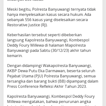
t
o
Meski begitu, Polresta Banyuwangi ternyata tidak
r
hanya menyelesaikan kasus secara hukum. Ada
a
sebanyak 556 kasus yang diselesaikan secara
t
i
Restorative Justice (RJ).
v
e
Keberhasilan tersebut seperti dibeberkan
J
langsung Kapolresta Banyuwangi, Kombespol
u
Deddy Foury Millewa di halaman Mapolresta
s
t
Banyuwangi pada Sabtu (30/12/23) akhir tahun
i
kemarin.
c
e
Dengan didampingi Wakapolresta Banyuwangi,
AKBP Dewa Putu Eka Darmawan, beserta seluruh
Pejabat Utama (PJU) Polresta Banyuwangi, semua
tersangka dan barang bukti (BB) dipampang dalam
Press Conference Refleksi Akhir Tahun 2023.
Kapolresta Banyuwangi, Kombespol Deddy Foury
Millewa mengatakan, bahwa penurunan angka