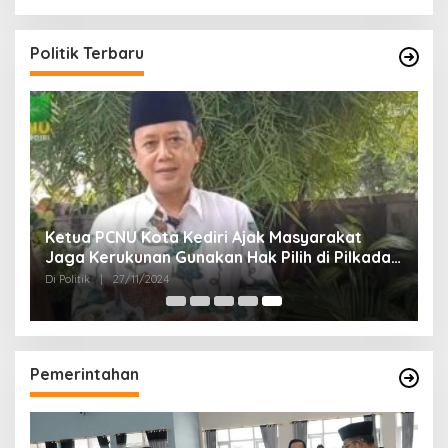
Politik Terbaru
Ketua PCNU Kota Kediri Ajak Masyarakat
Jaga Kerukunan Gunakan Hak Pilih di Pilkada
2024
Di Politik
|
27/11/2024
Pemerintahan