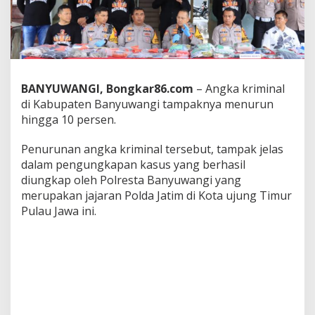
2
0
2
3
,
P
o
BANYUWANGI, Bongkar86.com
– Angka kriminal
l
di Kabupaten Banyuwangi tampaknya menurun
r
hingga 10 persen.
e
s
t
Penurunan angka kriminal tersebut, tampak jelas
a
dalam pengungkapan kasus yang berhasil
B
diungkap oleh Polresta Banyuwangi yang
a
merupakan jajaran Polda Jatim di Kota ujung Timur
n
y
Pulau Jawa ini.
u
w
a
n
g
i
S
e