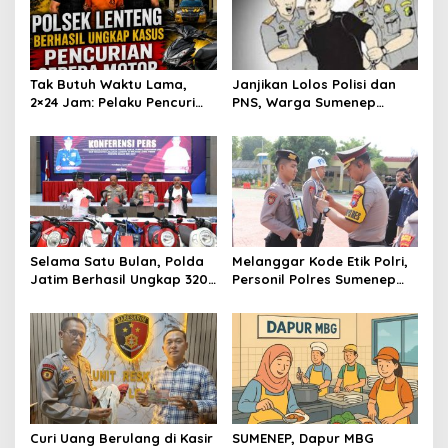
p
o
s
Tak Butuh Waktu Lama,
Janjikan Lolos Polisi dan
2×24 Jam: Pelaku Pencuri
PNS, Warga Sumenep
Sepeda Motor Langsung
Ditangkap Polres
Diringkus Polsek Lenteng di
Sampang, Korban Rugi Rp
Wilayah Manding
600 juta
Selama Satu Bulan, Polda
Melanggar Kode Etik Polri,
Jatim Berhasil Ungkap 320
Personil Polres Sumenep
Kasus Kejahatan Jalanan,
Dipecat
BB 100 Sepeda Motor dan
12 Mobil Diamankan
Curi Uang Berulang di Kasir
SUMENEP, Dapur MBG