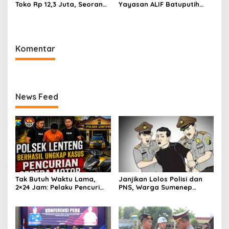
Toko Rp 12,3 Juta, Seorang
Yayasan ALIF Batuputih
Pemuda Diamankan Tim
Makan Korban, Dua
Reskrim Polsek Lenteng
Karyawan Diduga Dianiaya
Sumenep
Bosnya
Komentar
News Feed
Tak Butuh Waktu Lama,
Janjikan Lolos Polisi dan
2×24 Jam: Pelaku Pencuri
PNS, Warga Sumenep
Sepeda Motor Langsung
Ditangkap Polres
Diringkus Polsek Lenteng di
Sampang, Korban Rugi Rp
Wilayah Manding
600 juta