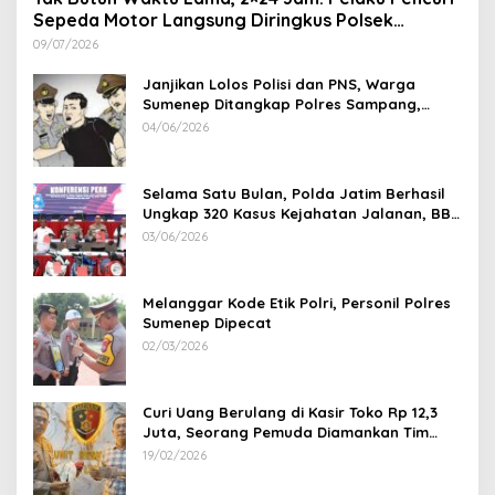
Sepeda Motor Langsung Diringkus Polsek
Lenteng di Wilayah Manding
09/07/2026
Janjikan Lolos Polisi dan PNS, Warga
Sumenep Ditangkap Polres Sampang,
Korban Rugi Rp 600 juta
04/06/2026
Selama Satu Bulan, Polda Jatim Berhasil
Ungkap 320 Kasus Kejahatan Jalanan, BB
100 Sepeda Motor dan 12 Mobil Diamankan
03/06/2026
Melanggar Kode Etik Polri, Personil Polres
Sumenep Dipecat
02/03/2026
Curi Uang Berulang di Kasir Toko Rp 12,3
Juta, Seorang Pemuda Diamankan Tim
Reskrim Polsek Lenteng Sumenep
19/02/2026