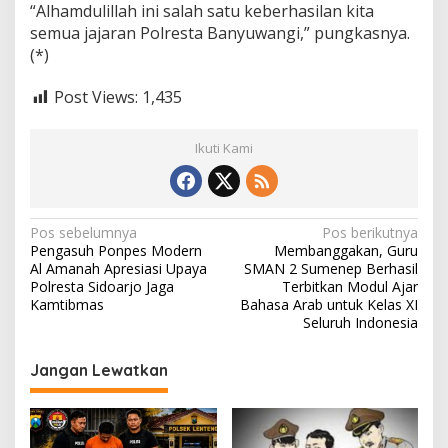
“Alhamdulillah ini salah satu keberhasilan kita
semua jajaran Polresta Banyuwangi,” pungkasnya.
(*)
Post Views:
1,435
Ikuti Kami
N
Pos sebelumnya
Pos berikutnya
Pengasuh Ponpes Modern
Membanggakan, Guru
a
Al Amanah Apresiasi Upaya
SMAN 2 Sumenep Berhasil
v
Polresta Sidoarjo Jaga
Terbitkan Modul Ajar
Kamtibmas
Bahasa Arab untuk Kelas XI
i
Seluruh Indonesia
g
Jangan Lewatkan
a
s
i