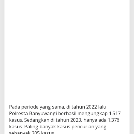
l
e
s
a
i
k
a
n
5
5
6
K
a
s
u
s
D
e
n
g
Pada periode yang sama, di tahun 2022 lalu
a
Polresta Banyuwangi berhasil mengungkap 1.517
n
kasus. Sedangkan di tahun 2023, hanya ada 1.376
R
kasus. Paling banyak kasus pencurian yang
e
s
sebanyak 205 kasus.