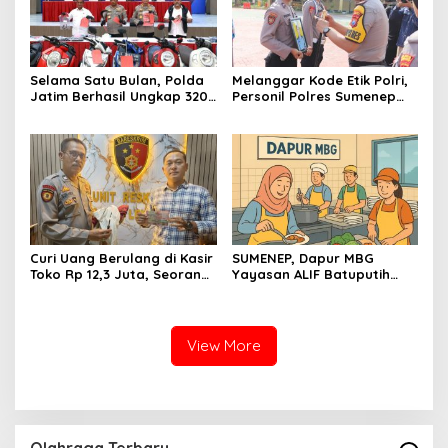
Selama Satu Bulan, Polda
Melanggar Kode Etik Polri,
Jatim Berhasil Ungkap 320
Personil Polres Sumenep
Kasus Kejahatan Jalanan,
Dipecat
BB 100 Sepeda Motor dan
12 Mobil Diamankan
Curi Uang Berulang di Kasir
SUMENEP, Dapur MBG
Toko Rp 12,3 Juta, Seorang
Yayasan ALIF Batuputih
Pemuda Diamankan Tim
Makan Korban, Dua
Reskrim Polsek Lenteng
Karyawan Diduga Dianiaya
Sumenep
Bosnya
View More
Olahraga Terbaru