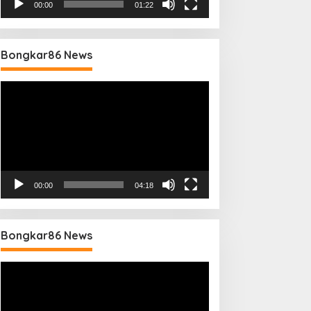
00:00
01:22
Bongkar86 News
Pemutar
Video
00:00
04:18
Bongkar86 News
Pemutar
Video