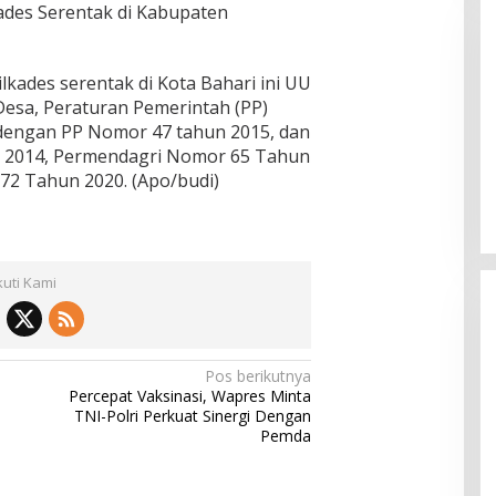
ades Serentak di Kabupaten
ades serentak di Kota Bahari ini UU
esa, Peraturan Pemerintah (PP)
dengan PP Nomor 47 tahun 2015, dan
 2014, Permendagri Nomor 65 Tahun
Pemkab Sumenep Salurkan
72 Tahun 2020. (Apo/budi)
Tunjangan Guru Ngaji, Bupati
Fauzi: Guru Ngaji Berperan
Strategis Bangun Akhlak Generasi
kuti Kami
Pos berikutnya
Percepat Vaksinasi, Wapres Minta
TNI-Polri Perkuat Sinergi Dengan
Pemda