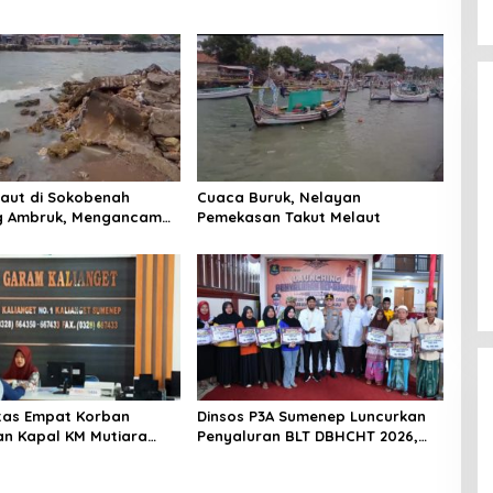
Laut di Sokobenah
Cuaca Buruk, Nelayan
 Ambruk, Mengancam
Pemekasan Takut Melaut
atan Warga
titas Empat Korban
Dinsos P3A Sumenep Luncurkan
n Kapal KM Mutiara
Penyaluran BLT DBHCHT 2026,
2 di Rawat di RSI
Sebanyak 2.600 Buruh Tembakau
t Sumenep
Siap Menerima