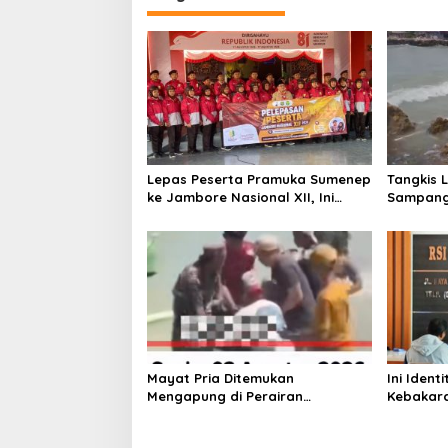
g
a
s
i
p
o
s
Lepas Peserta Pramuka Sumenep
Tangkis 
ke Jambore Nasional XII, Ini
Sampang
Pesan Wabup KH Imam Hasyim
Keselam
Mayat Pria Ditemukan
Ini Iden
Mengapung di Perairan
Kebakara
Pelabuhan Giligenting Sumenep
Sentosa 
Kaliange