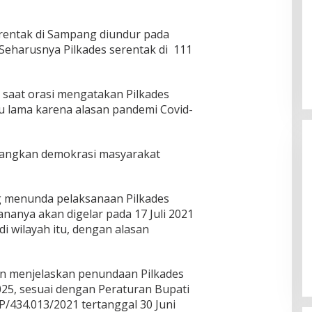
erentak di Sampang diundur pada
 Seharusnya Pilkades serentak di 111
 saat orasi mengatakan Pilkades
u lama karena alasan pandemi Covid-
uangkan demokrasi masyarakat
menunda pelaksanaan Pilkades
ananya akan digelar pada 17 Juli 2021
Ketua Komisi II DPR RI: Pilkada
di wilayah itu, dengan alasan
Serentak 2024 Berjalan Lancar
dan Kondusif
Di Politik
|
29/11/2024
an menjelaskan penundaan Pilkades
25, sesuai dengan Peraturan Bupati
/434.013/2021 tertanggal 30 Juni