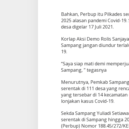
d
e
s
Bahkan, Perbup itu Pilkades s
D
2025 alasan pandemi Covid-19.
i
c
desa digelar 17 Juli 2021.
a
b
Korlap Aksi Demo Rolis Sanjaya
u
Sampang jangan diundur terlal
t
19.
“Saya siap mati demi memperj
Sampang, ” tegasnya
Menurutnya, Pemkab Sampang 
serentak di 111 desa yang renc
yang tersebar di 14 kecamatan 
lonjakan kasus Covid-19.
Sekda Sampang Yuliadi Setiaw
serentak di Sampang hingga 20
(Perbup) Nomor 188.45/272/KEP