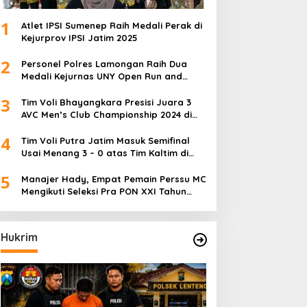
1
Atlet IPSI Sumenep Raih Medali Perak di
Kejurprov IPSI Jatim 2025
2
Personel Polres Lamongan Raih Dua
Medali Kejurnas UNY Open Run and
Jump Competition
3
Tim Voli Bhayangkara Presisi Juara 3
AVC Men’s Club Championship 2024 di
Iran
4
Tim Voli Putra Jatim Masuk Semifinal
Usai Menang 3 – 0 atas Tim Kaltim di
PON XXI Sumut
5
Manajer Hady, Empat Pemain Perssu MC
Mengikuti Seleksi Pra PON XXI Tahun
2024
Hukrim