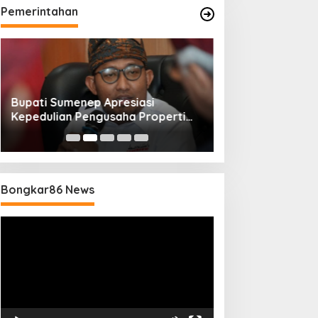
Pemerintahan
Bupati Sumenep Apresiasi
Naik Status Tipe
Kepedulian Pengusaha Properti
Anwar Sumenep J
Bantu Korban Gempa
Rujukan Berjenj
Bongkar86 News
Pemutar
Video