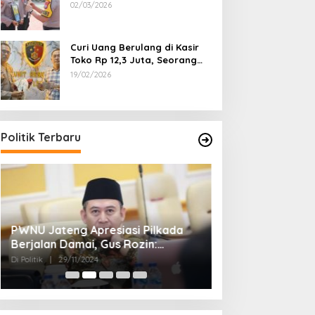
Dipecat
02/03/2026
Curi Uang Berulang di Kasir
Toko Rp 12,3 Juta, Seorang
Pemuda Diamankan Tim
19/02/2026
Reskrim Polsek Lenteng
Sumenep
Politik Terbaru
PWNU Jateng Apresiasi Pilkada
Belum Diumumka
Berjalan Damai, Gus Rozin:
Pamekasan, Pas
Cerminan Kedewasaan Politik
Deklarasi Keme
Di Politik
|
29/11/2024
Di Politik
|
27/11/2024
Masyarakat