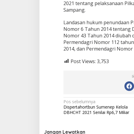
2021 tentang pelaksanaan Pilk
Sampang.
Landasan hukum penundaan Pilk
Nomor 6 Tahun 2014 tentang D
Nomor 43 Tahun 2014 diubah 
Permendagri Nomor 112 tahun
2014, dan Permendagri Nomor 
Post Views:
3,753
I
N
Pos sebelumnya
Dispertahortbun Sumenep Kelola
a
DBHCHT 2021 Senilai Rp6,7 Miliar
v
i
Jangan Lewatkan