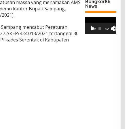
Bongkar86
atusan massa yang menamakan AMS
News
) demo kantor Bupati Sampang,
/2021).
Pemutar
Video
ti Sampang mencabut Peraturan
00:00
02:42
272/KEP/434.013/2021 tertanggal 30
 Pilkades Serentak di Kabupaten