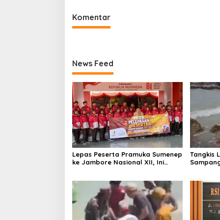
Komentar
News Feed
Lepas Peserta Pramuka Sumenep
Tangkis 
ke Jambore Nasional XII, Ini
Sampang
Pesan Wabup KH Imam Hasyim
Keselam