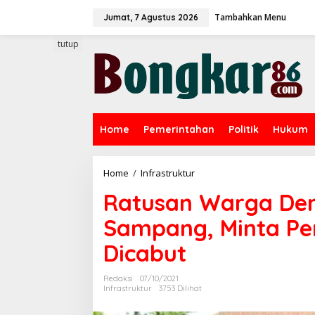
L
Tambahkan Menu
e
Jumat, 7 Agustus 2026
w
a
tutup
t
i
k
e
k
o
Home
Pemerintahan
Politik
Hukum
n
t
e
n
Home
/
Infrastruktur
R
a
Ratusan Warga Dem
t
u
Sampang, Minta Pe
s
a
Dicabut
n
W
a
Redaksi
07/10/2021
r
Infrastruktur
3753 Dilihat
g
a