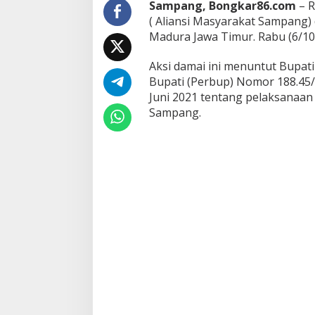
Sampang, Bongkar86.com
– R
i
( Aliansi Masyarakat Sampang
n
Madura Jawa Timur. Rabu (6/10
t
a
P
Aksi damai ini menuntut Bupa
e
Bupati (Perbup) Nomor 188.45/
r
Juni 2021 tentang pelaksanaan
b
Sampang.
u
p
P
e
n
u
n
d
a
a
n
P
i
l
k
a