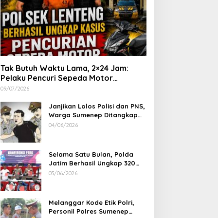
Tak Butuh Waktu Lama, 2×24 Jam:
Pelaku Pencuri Sepeda Motor
Langsung Diringkus Polsek Lenteng di
09/07/2026
Wilayah Manding
Janjikan Lolos Polisi dan PNS,
Warga Sumenep Ditangkap
Polres Sampang, Korban Rugi
04/06/2026
Rp 600 juta
Selama Satu Bulan, Polda
Jatim Berhasil Ungkap 320
Kasus Kejahatan Jalanan, BB
03/06/2026
100 Sepeda Motor dan 12
Mobil Diamankan
Melanggar Kode Etik Polri,
Personil Polres Sumenep