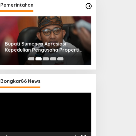
Pemerintahan
Bupati Sumenep Apresiasi
Naik Status Tipe
Kepedulian Pengusaha Properti
Anwar Sumenep J
Bantu Korban Gempa
Rujukan Berjenj
Bongkar86 News
Pemutar
Video