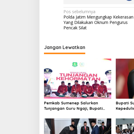
N
Pos sebelumnya
Polda Jatim Mengungkap Kekerasan
a
Yang Dilakukan Oknum Pengurus
v
Pencak Silat
i
g
Jangan Lewatkan
a
s
i
p
o
s
Pemkab Sumenep Salurkan
Bupati S
Tunjangan Guru Ngaji, Bupati
Kepeduli
Fauzi: Guru Ngaji Berperan
Bantu K
Strategis Bangun Akhlak
Generasi