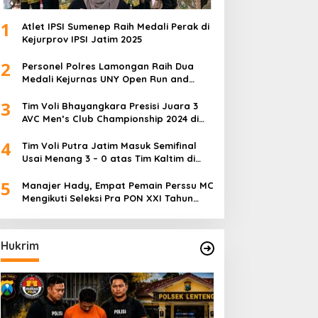
1
Atlet IPSI Sumenep Raih Medali Perak di
Kejurprov IPSI Jatim 2025
2
Personel Polres Lamongan Raih Dua
Medali Kejurnas UNY Open Run and
Jump Competition
3
Tim Voli Bhayangkara Presisi Juara 3
AVC Men’s Club Championship 2024 di
Iran
4
Tim Voli Putra Jatim Masuk Semifinal
Usai Menang 3 – 0 atas Tim Kaltim di
PON XXI Sumut
5
Manajer Hady, Empat Pemain Perssu MC
Mengikuti Seleksi Pra PON XXI Tahun
2024
Hukrim