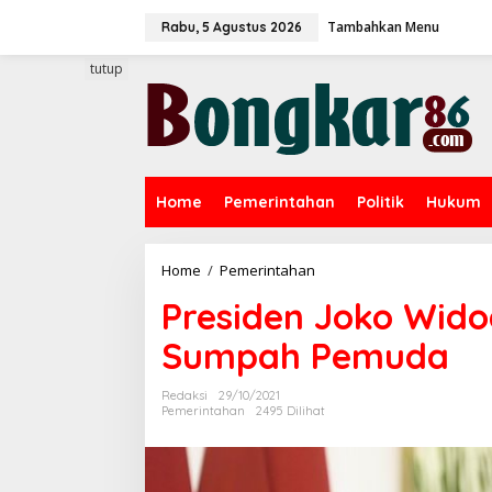
L
Tambahkan Menu
e
Rabu, 5 Agustus 2026
w
a
tutup
t
i
k
e
k
o
Home
Pemerintahan
Politik
Hukum
n
t
e
n
Home
/
Pemerintahan
P
r
Presiden Joko Wido
e
s
Sumpah Pemuda
i
d
e
Redaksi
29/10/2021
n
Pemerintahan
2495 Dilihat
J
o
k
o