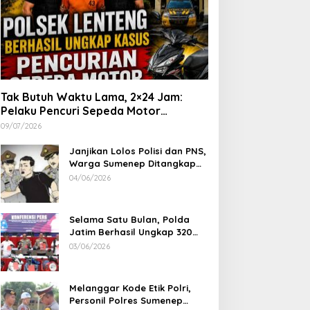
Tak Butuh Waktu Lama, 2×24 Jam:
Pelaku Pencuri Sepeda Motor
Langsung Diringkus Polsek Lenteng di
09/07/2026
Wilayah Manding
Janjikan Lolos Polisi dan PNS,
Warga Sumenep Ditangkap
Polres Sampang, Korban Rugi
04/06/2026
Rp 600 juta
Selama Satu Bulan, Polda
Jatim Berhasil Ungkap 320
Kasus Kejahatan Jalanan, BB
03/06/2026
100 Sepeda Motor dan 12
Mobil Diamankan
Melanggar Kode Etik Polri,
Personil Polres Sumenep