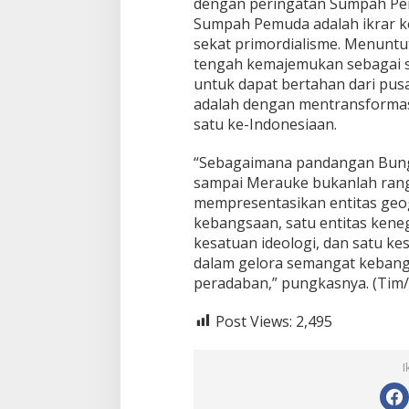
dengan peringatan Sumpah P
Sumpah Pemuda adalah ikrar 
sekat primordialisme. Menuntut
tengah kemajemukan sebagai s
untuk dapat bertahan dari pu
adalah dengan mentransformasik
satu ke-Indonesiaan.
“Sebagaimana pandangan Bung 
sampai Merauke bukanlah rang
mempresentasikan entitas geogr
kebangsaan, satu entitas keneg
kesatuan ideologi, dan satu kes
dalam gelora semangat keba
peradaban,” pungkasnya. (Tim
Post Views:
2,495
I