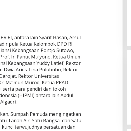
R RI, antara lain Syarif Hasan, Arsul
Hadir pula Ketua Kelompok DPD RI
liansi Kebangsaan Pontjo Sutowo,
Prof. Ir. Panut Mulyono, Ketua Umum
liansi Kebangsaan Yuddy Latief, Rektor
r. Dwia Aries Tina Pulubuhu, Rektor
Darojat, Rektor Universitas
Dr. Ma’mun Murod, Ketua PPAD
i serta para pendiri dan tokoh
nesia (HIPMI) antara lain Abdul
Ketua Komisi II DPR RI: Pilkada
Algadri.
Serentak 2024 Berjalan Lancar
dan Kondusif
Di Politik
|
29/11/2024
askan, Sumpah Pemuda mengingatkan
atu Tanah Air, Satu Bangsa, dan Satu
a kunci terwujudnya persatuan dan