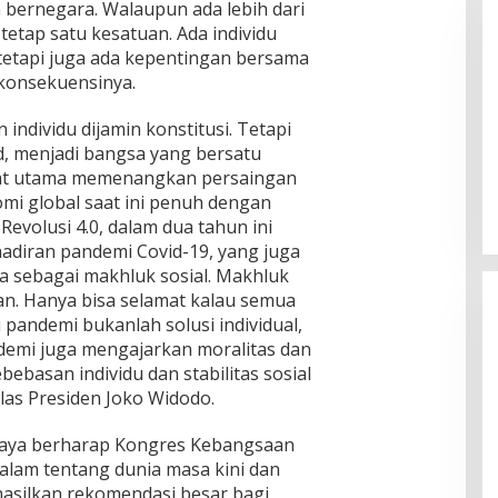
bernegara. Walaupun ada lebih dari
tetap satu kesatuan. Ada individu
tetapi juga ada kepentingan bersama
konsekuensinya.
ndividu dijamin konstitusi. Tetapi
d, menjadi bangsa yang bersatu
Pemkab Sumenep Salurkan
at utama memenangkan persaingan
Tunjangan Guru Ngaji, Bupati
mi global saat ini penuh dengan
Fauzi: Guru Ngaji Berperan
 Revolusi 4.0, dalam dua tahun ini
Strategis Bangun Akhlak Generasi
hadiran pandemi Covid-19, yang juga
a sebagai makhluk sosial. Makhluk
ian. Hanya bisa selamat kalau semua
i pandemi bukanlah solusi individual,
demi juga mengajarkan moralitas dan
ebasan individu dan stabilitas sosial
las Presiden Joko Widodo.
 Saya berharap Kongres Kebangsaan
alam tentang dunia masa kini dan
asilkan rekomendasi besar bagi