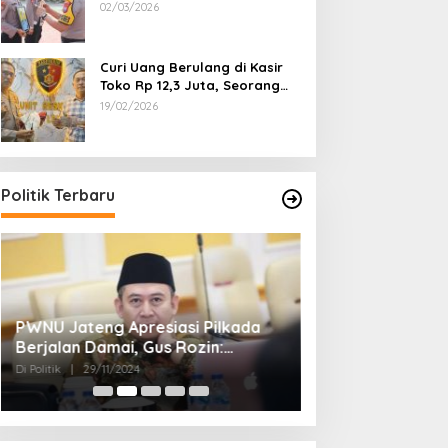
Dipecat
02/03/2026
Curi Uang Berulang di Kasir
Toko Rp 12,3 Juta, Seorang
Pemuda Diamankan Tim
19/02/2026
Reskrim Polsek Lenteng
Sumenep
Politik Terbaru
PWNU Jateng Apresiasi Pilkada
Belum Diumumka
Berjalan Damai, Gus Rozin:
Pamekasan, Pas
Cerminan Kedewasaan Politik
Deklarasi Keme
Di Politik
|
29/11/2024
Di Politik
|
27/11/2024
Masyarakat