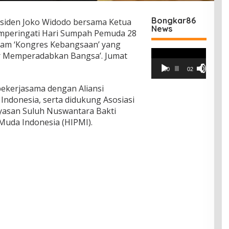
Bongkar86
siden Joko Widodo bersama Ketua
News
peringati Hari Sumpah Pemuda 28
lam ‘Kongres Kebangsaan’ yang
Pemutar
r Memperadabkan Bangsa’. Jumat
Video
00:00
02:42
ekerjasama dengan Aliansi
ndonesia, serta didukung Asosiasi
Yayasan Suluh Nuswantara Bakti
uda Indonesia (HIPMI).