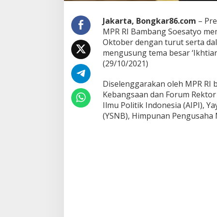
p
a
Jakarta, Bongkar86.com
– Pre
h
MPR RI Bambang Soesatyo mem
P
Oktober dengan turut serta da
e
m
mengusung tema besar ‘Ikhtia
u
(29/10/2021)
d
a
Diselenggarakan oleh MPR RI b
Kebangsaan dan Forum Rektor I
Ilmu Politik Indonesia (AIPI), 
(YSNB), Himpunan Pengusaha M