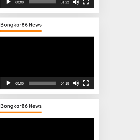
00:00
01:22
Bongkar86 News
Pemutar
Video
00:00
04:18
Bongkar86 News
Pemutar
Video