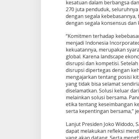
kesatuan dalam berbangsa dan 
270 juta penduduk, seluruhnya 
dengan segala kebebasannya, 
dengan segala konsensus dan 
“Komitmen terhadap kebebasan i
menjadi Indonesia Incorporate
kekuatannya, merupakan syar
global. Karena landscape ekono
disrupsi dan kompetisi. Setelah
disrupsi dipertegas dengan ke
mengajarkan tentang posisi kit
yang tidak bisa selamat sendir
diselamatkan. Solusi keluar dar
melainkan solusi bersama. Pan
etika tentang keseimbangan keb
serta kepentingan bersama,” je
Lanjut Presiden Joko Widodo,
dapat melakukan refleksi mend
yang akan datang. Serta mengh