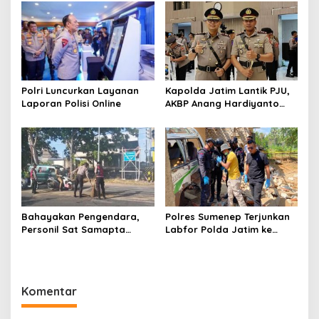
Polri Luncurkan Layanan
Kapolda Jatim Lantik PJU,
Laporan Polisi Online
AKBP Anang Hardiyanto
Jabat Kapolres Sumenep
Bahayakan Pengendara,
Polres Sumenep Terjunkan
Personil Sat Samapta
Labfor Polda Jatim ke
Polres Sumenep Bersihkan
Lokasi Ledakan Mobil di
Ceceran oli di Jalan Pabian
Ambunten
Komentar