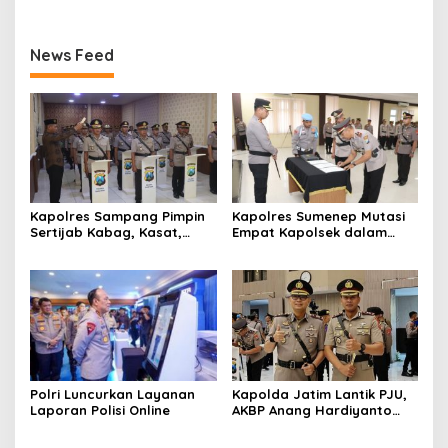
News Feed
Kapolres Sampang Pimpin
Kapolres Sumenep Mutasi
Sertijab Kabag, Kasat,
Empat Kapolsek dalam
hingga 6 Kapolsek Jajaran
Penyegaran Kinerja
Polri Luncurkan Layanan
Kapolda Jatim Lantik PJU,
Laporan Polisi Online
AKBP Anang Hardiyanto
Jabat Kapolres Sumenep