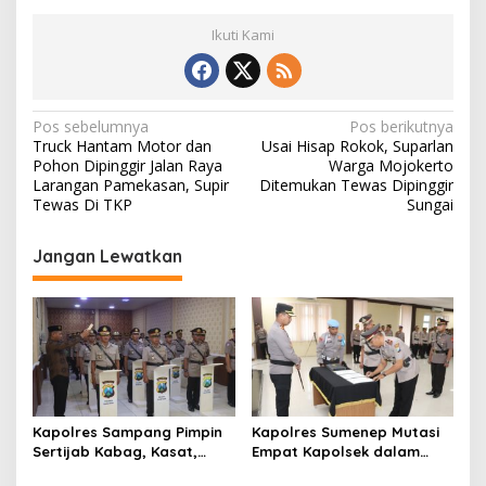
Ikuti Kami
N
Pos sebelumnya
Pos berikutnya
Truck Hantam Motor dan
Usai Hisap Rokok, Suparlan
a
Pohon Dipinggir Jalan Raya
Warga Mojokerto
v
Larangan Pamekasan, Supir
Ditemukan Tewas Dipinggir
Tewas Di TKP
Sungai
i
g
Jangan Lewatkan
a
s
i
p
o
s
Kapolres Sampang Pimpin
Kapolres Sumenep Mutasi
Sertijab Kabag, Kasat,
Empat Kapolsek dalam
hingga 6 Kapolsek Jajaran
Penyegaran Kinerja