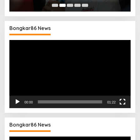
B
Bongkar86 News
Pemutar
Video
00:00
01:22
Bongkar86 News
Pemutar