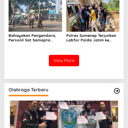
Bahayakan Pengendara,
Polres Sumenep Terjunkan
Personil Sat Samapta
Labfor Polda Jatim ke
Polres Sumenep Bersihkan
Lokasi Ledakan Mobil di
Ceceran oli di Jalan Pabian
Ambunten
View More
Olahraga Terbaru