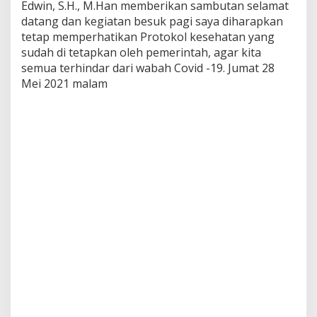
Edwin, S.H., M.Han memberikan sambutan selamat
e
r
datang dan kegiatan besuk pagi saya diharapkan
s
tetap memperhatikan Protokol kesehatan yang
a
sudah di tetapkan oleh pemerintah, agar kita
m
semua terhindar dari wabah Covid -19. Jumat 28
a
Mei 2021 malam
D
a
n
d
i
m
0
8
1
5
d
a
n
K
a
p
o
l
r