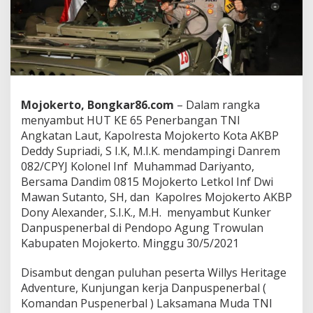
j
o
k
e
r
t
o
A
Mojokerto, Bongkar86.com
– Dalam rangka
K
B
menyambut HUT KE 65 Penerbangan TNI
P
Angkatan Laut, Kapolresta Mojokerto Kota AKBP
D
Deddy Supriadi, S I.K, M.I.K. mendampingi Danrem
e
082/CPYJ Kolonel Inf Muhammad Dariyanto,
d
Bersama Dandim 0815 Mojokerto Letkol Inf Dwi
d
y
Mawan Sutanto, SH, dan Kapolres Mojokerto AKBP
S
Dony Alexander, S.I.K., M.H. menyambut Kunker
u
Danpuspenerbal di Pendopo Agung Trowulan
p
Kabupaten Mojokerto. Minggu 30/5/2021
r
i
a
Disambut dengan puluhan peserta Willys Heritage
d
Adventure, Kunjungan kerja Danpuspenerbal (
i
Komandan Puspenerbal ) Laksamana Muda TNI
B