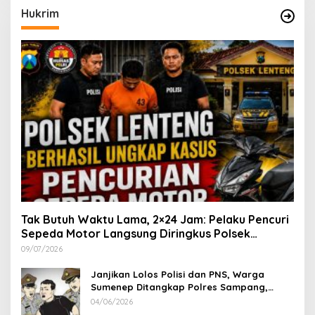
Hukrim
Tak Butuh Waktu Lama, 2×24 Jam: Pelaku Pencuri
Sepeda Motor Langsung Diringkus Polsek
Lenteng di Wilayah Manding
09/07/2026
Janjikan Lolos Polisi dan PNS, Warga
Sumenep Ditangkap Polres Sampang,
Korban Rugi Rp 600 juta
04/06/2026