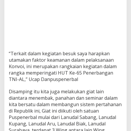
e
s
M
o
j
o
k
e
r
t
“Terkait dalam kegiatan besuk saya harapkan
o
utamakan faktor keamanan dalam pelaksanaan
,
Konvoi, ini merupakan rangkaian kegiatan dalam
H
U
rangka memperingati HUT Ke-65 Penerbangan
T
TNI-AL,” Ucap Danpuspenerbal
K
e
Disamping itu kita juga melakukan giat lain
6
diantara menembak, panahan dan seminar dalam
5
P
kita bersatu dalam membangun sistem pertahanan
e
di Republik ini, Giat ini diikuti oleh satuan
n
Puspenerbal mulai dari Lanudal Sabang, Lanudal
e
Kupang, Lanudal Aru, Lanudal Biak, Lanudal
r
Surabaya, terdapat 3 Wing antara lain Wing
b