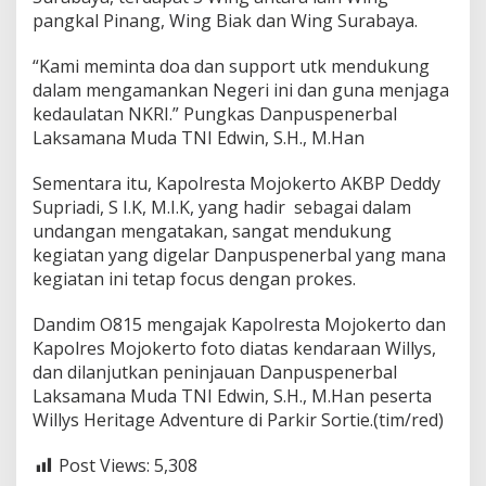
a
pangkal Pinang, Wing Biak dan Wing Surabaya.
n
g
“Kami meminta doa dan support utk mendukung
a
dalam mengamankan Negeri ini dan guna menjaga
n
kedaulatan NKRI.” Pungkas Danpuspenerbal
T
N
Laksamana Muda TNI Edwin, S.H., M.Han
I
A
Sementara itu, Kapolresta Mojokerto AKBP Deddy
U
Supriadi, S I.K, M.I.K, yang hadir sebagai dalam
undangan mengatakan, sangat mendukung
kegiatan yang digelar Danpuspenerbal yang mana
kegiatan ini tetap focus dengan prokes.
Dandim O815 mengajak Kapolresta Mojokerto dan
Kapolres Mojokerto foto diatas kendaraan Willys,
dan dilanjutkan peninjauan Danpuspenerbal
Laksamana Muda TNI Edwin, S.H., M.Han peserta
Willys Heritage Adventure di Parkir Sortie.(tim/red)
Post Views:
5,308