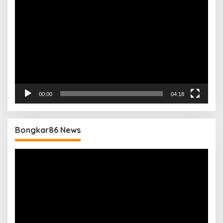
Video
00:00
04:18
Bongkar86 News
Pemutar
Video