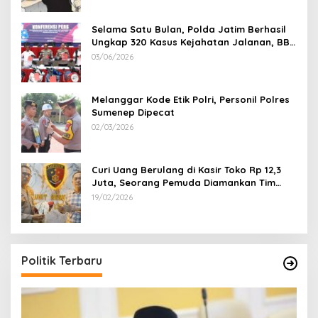
Selama Satu Bulan, Polda Jatim Berhasil
Ungkap 320 Kasus Kejahatan Jalanan, BB
100 Sepeda Motor dan 12 Mobil Diamankan
03/06/2026
Melanggar Kode Etik Polri, Personil Polres
Sumenep Dipecat
02/03/2026
Curi Uang Berulang di Kasir Toko Rp 12,3
Juta, Seorang Pemuda Diamankan Tim
Reskrim Polsek Lenteng Sumenep
19/02/2026
Politik Terbaru