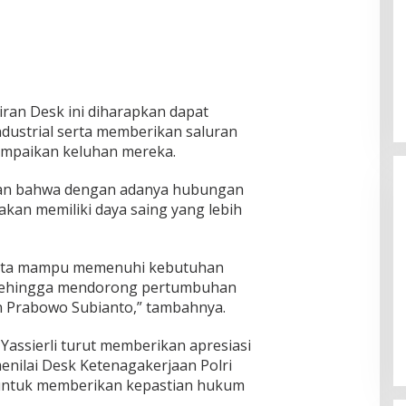
an Desk ini diharapkan dapat
ndustrial serta memberikan saluran
ampaikan keluhan mereka.
kan bahwa dengan adanya hubungan
 akan memiliki daya saing yang lebih
i kita mampu memenuhi kebutuhan
, sehingga mendorong pertumbuhan
Ketua Komisi II DPR RI: Pilkada
n Prabowo Subianto,” tambahnya.
Serentak 2024 Berjalan Lancar
dan Kondusif
Di Politik
|
29/11/2024
Yassierli turut memberikan apresiasi
a menilai Desk Ketenagakerjaan Polri
untuk memberikan kepastian hukum