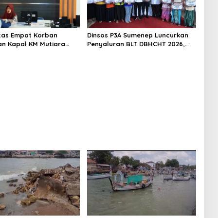
titas Empat Korban
Dinsos P3A Sumenep Luncurkan
n Kapal KM Mutiara
Penyaluran BLT DBHCHT 2026,
2 di Rawat di RSI
Sebanyak 2.600 Buruh Tembakau
t Sumenep
Siap Menerima