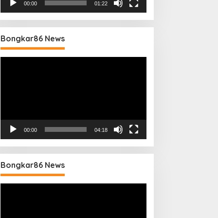
00:00
01:22
Bongkar86 News
Pemutar
Video
00:00
04:18
Bongkar86 News
Pemutar
Video