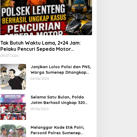
Tak Butuh Waktu Lama, 2×24 Jam:
Pelaku Pencuri Sepeda Motor
Langsung Diringkus Polsek Lenteng di
09/07/2026
Wilayah Manding
Janjikan Lolos Polisi dan PNS,
Warga Sumenep Ditangkap
Polres Sampang, Korban Rugi
04/06/2026
Rp 600 juta
Selama Satu Bulan, Polda
Jatim Berhasil Ungkap 320
Kasus Kejahatan Jalanan, BB
03/06/2026
100 Sepeda Motor dan 12
Mobil Diamankan
Melanggar Kode Etik Polri,
Personil Polres Sumenep