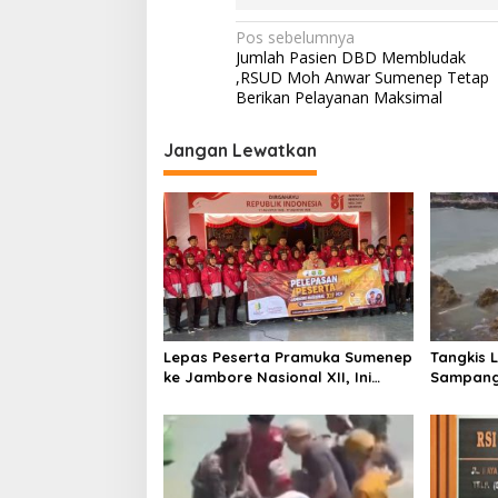
N
Pos sebelumnya
Jumlah Pasien DBD Membludak
a
,RSUD Moh Anwar Sumenep Tetap
v
Berikan Pelayanan Maksimal
i
Jangan Lewatkan
g
a
s
i
p
o
s
Lepas Peserta Pramuka Sumenep
Tangkis 
ke Jambore Nasional XII, Ini
Sampang
Pesan Wabup KH Imam Hasyim
Keselam