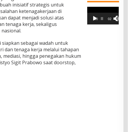
uah inisiatif strategis untuk
Pemutar
salahan ketenagakerjaan di
Video
kan dapat menjadi solusi atas
00:00
02:42
n tenaga kerja, sekaligus
 nasional.
i siapkan sebagai wadah untuk
i dan tenaga kerja melalui tahapan
an, mediasi, hingga penegakan hukum
Listyo Sigit Prabowo saat doorstop,