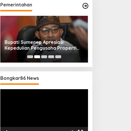
Pemerintahan
Bupati Sumenep Apresiasi
Naik Status Tipe
Kepedulian Pengusaha Properti
Anwar Sumenep J
Bantu Korban Gempa
Rujukan Berjenj
Bongkar86 News
Pemutar
Video