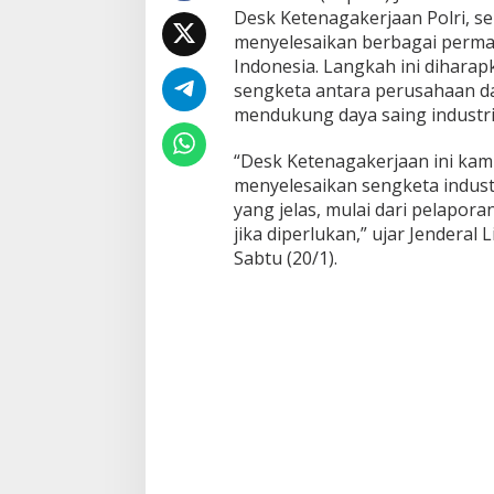
Desk Ketenagakerjaan Polri, seb
n
u
menyelesaikan berbagai perma
n
Indonesia. Langkah ini diharap
t
sengketa antara perusahaan da
u
mendukung daya saing industri
k
S
e
“Desk Ketenagakerjaan ini kam
l
menyelesaikan sengketa industr
e
yang jelas, mulai dari pelapor
s
jika diperlukan,” ujar Jenderal 
a
Sabtu (20/1).
i
k
a
n
S
e
n
g
k
e
t
a