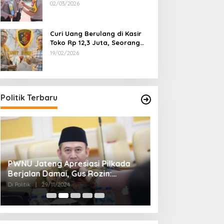
Dipecat
02/03/2026
Curi Uang Berulang di Kasir
Toko Rp 12,3 Juta, Seorang
Pemuda Diamankan Tim
19/02/2026
Reskrim Polsek Lenteng
Sumenep
Politik Terbaru
PWNU Jateng Apresiasi Pilkada
Belum Diumumka
Berjalan Damai, Gus Rozin:
Pamekasan, Pas
Cerminan Kedewasaan Politik
Deklarasi Keme
Di Politik
|
29/11/2024
Di Politik
|
27/11/2024
Masyarakat