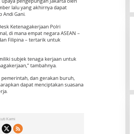
uk upaya pengepungan Jakarta oleh
ber lalu yang akhirnya dapat
 Andi Gani.
esk Ketenagakerjaan Polri
nal, di mana empat negara ASEAN –
an Filipina – tertarik untuk
emiliki subjek tenaga kerjaan untuk
nagakerjaan,” tambahnya.
i, pemerintah, dan gerakan buruh,
iharapkan dapat menciptakan suasana
rja.
kuti Kami