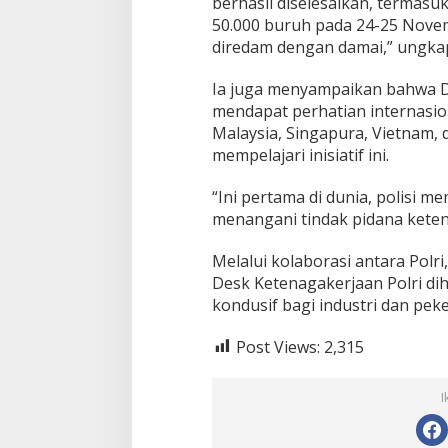
berhasil diselesaikan, termas
50.000 buruh pada 24-25 Novem
diredam dengan damai,” ungkap
Ia juga menyampaikan bahwa D
mendapat perhatian internasio
Malaysia, Singapura, Vietnam, d
mempelajari inisiatif ini.
“Ini pertama di dunia, polisi m
menangani tindak pidana kete
Melalui kolaborasi antara Polr
Desk Ketenagakerjaan Polri d
kondusif bagi industri dan peke
Post Views:
2,315
I