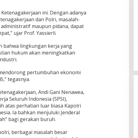
Ketenagakerjaan ini. Dengan adanya
tenagakerjaan dan Polri, masalah-
 administratif maupun pidana, dapat
at,” ujar Prof. Yassierli.
Pemkab Sumenep Salurkan
n bahwa lingkungan kerja yang
Tunjangan Guru Ngaji, Bupati
tian hukum akan meningkatkan
Fauzi: Guru Ngaji Berperan
ndustri.
Strategis Bangun Akhlak Generasi
at mendorong pertumbuhan ekonomi
5,” tegasnya.
ketenagakerjaan, Andi Gani Nenawea,
rja Seluruh Indonesia (SPSI),
 atas perhatian luar biasa Kapolri
esia. Ia bahkan menjuluki Jenderal
ah” bagi gerakan buruh.
olri, berbagai masalah besar