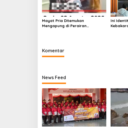
Mayat Pria Ditemukan
Ini Iden
Mengapung di Perairan
Kebakara
Pelabuhan Giligenting Sumenep
Sentosa 
Kaliange
Komentar
News Feed