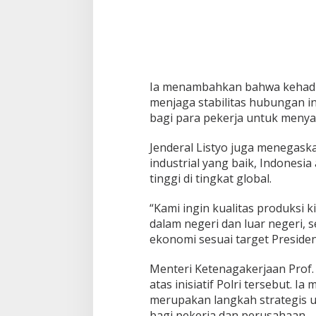
T
e
n
a
g
a
K
Ia menambahkan bahwa kehadir
e
menjaga stabilitas hubungan i
r
j
bagi para pekerja untuk meny
a
Jenderal Listyo juga menegas
industrial yang baik, Indonesia
tinggi di tingkat global.
“Kami ingin kualitas produks
dalam negeri dan luar negeri
ekonomi sesuai target Preside
Menteri Ketenagakerjaan Prof. 
atas inisiatif Polri tersebut. I
merupakan langkah strategis 
bagi pekerja dan perusahaan.