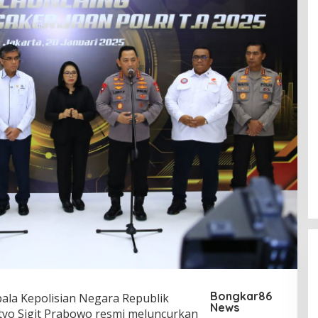
Bongkar86
ala Kepolisian Negara Republik
News
istyo Sigit Prabowo resmi meluncurkan