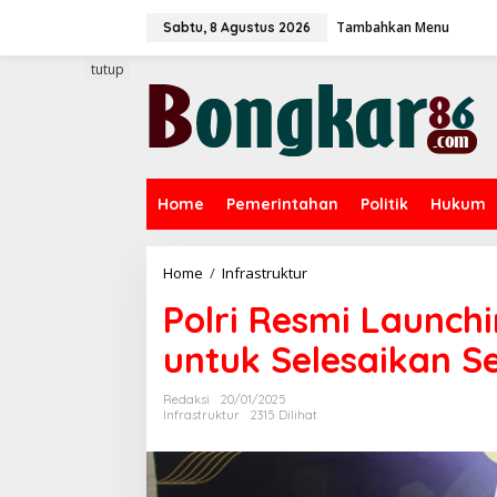
L
Tambahkan Menu
e
Sabtu, 8 Agustus 2026
w
a
tutup
t
i
k
e
k
o
Home
Pemerintahan
Politik
Hukum
n
t
e
n
Home
/
Infrastruktur
P
o
Polri Resmi Launch
l
r
untuk Selesaikan S
i
R
e
Redaksi
20/01/2025
s
Infrastruktur
2315 Dilihat
m
i
L
a