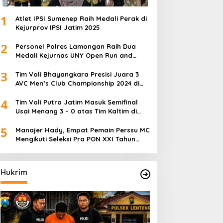
1
Atlet IPSI Sumenep Raih Medali Perak di
Kejurprov IPSI Jatim 2025
2
Personel Polres Lamongan Raih Dua
Medali Kejurnas UNY Open Run and
Jump Competition
3
Tim Voli Bhayangkara Presisi Juara 3
AVC Men’s Club Championship 2024 di
Iran
4
Tim Voli Putra Jatim Masuk Semifinal
Usai Menang 3 – 0 atas Tim Kaltim di
PON XXI Sumut
5
Manajer Hady, Empat Pemain Perssu MC
Mengikuti Seleksi Pra PON XXI Tahun
2024
Hukrim