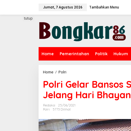
L
Tambahkan Menu
e
Jumat, 7 Agustus 2026
w
a
tutup
t
i
k
e
k
o
Home
Pemerintahan
Politik
Hukum
n
t
e
n
Home
/
Polri
P
o
Polri Gelar Bansos 
l
r
Jelang Hari Bhaya
i
G
e
Redaksi
25/06/2021
l
Polri
5773 Dilihat
a
r
B
a