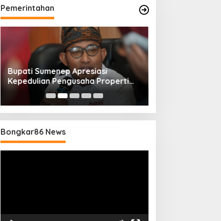
Pemerintahan
Bupati Sumenep Apresiasi
Naik Status Tipe
Kepedulian Pengusaha Properti
Anwar Sumenep J
Bantu Korban Gempa
Rujukan Berjenj
Bongkar86 News
Pemutar
Video