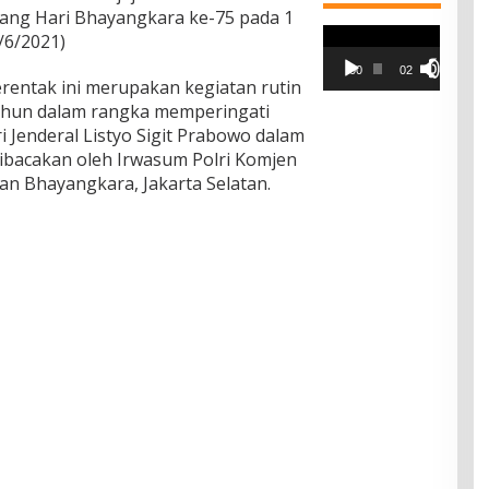
ang Hari Bhayangkara ke-75 pada 1
Pemutar
/6/2021)
Video
00:00
02:42
erentak ini merupakan kegiatan rutin
tahun dalam rangka memperingati
i Jenderal Listyo Sigit Prabowo dalam
dibacakan oleh Irwasum Polri Komjen
n Bhayangkara, Jakarta Selatan.