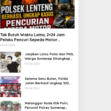
Tak Butuh Waktu Lama, 2×24 Jam:
Pelaku Pencuri Sepeda Motor
Langsung Diringkus Polsek Lenteng di
09/07/2026
Wilayah Manding
Janjikan Lolos Polisi dan PNS,
Warga Sumenep Ditangkap
Polres Sampang, Korban Rugi
04/06/2026
Rp 600 juta
Selama Satu Bulan, Polda
Jatim Berhasil Ungkap 320
Kasus Kejahatan Jalanan, BB
03/06/2026
100 Sepeda Motor dan 12
Mobil Diamankan
Melanggar Kode Etik Polri,
Personil Polres Sumenep