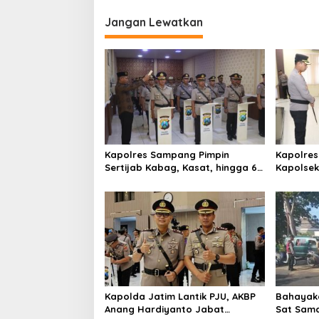
i
Jangan Lewatkan
g
a
s
i
p
o
s
Kapolres Sampang Pimpin
Kapolres
Sertijab Kabag, Kasat, hingga 6
Kapolse
Kapolsek Jajaran
Kinerja
Kapolda Jatim Lantik PJU, AKBP
Bahayaka
Anang Hardiyanto Jabat
Sat Sam