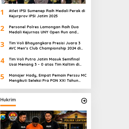
1
Atlet IPSI Sumenep Raih Medali Perak di
Kejurprov IPSI Jatim 2025
2
Personel Polres Lamongan Raih Dua
Medali Kejurnas UNY Open Run and
Jump Competition
3
Tim Voli Bhayangkara Presisi Juara 3
AVC Men’s Club Championship 2024 di
Iran
4
Tim Voli Putra Jatim Masuk Semifinal
Usai Menang 3 – 0 atas Tim Kaltim di
PON XXI Sumut
5
Manajer Hady, Empat Pemain Perssu MC
Mengikuti Seleksi Pra PON XXI Tahun
2024
Hukrim