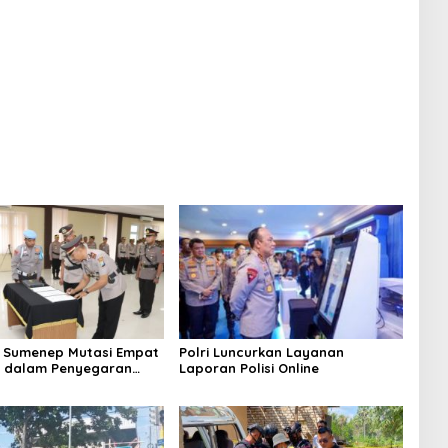
 Ceceran oli di Jalan
Ledakan Mobil di Ambunten
 Sumenep Mutasi Empat
Polri Luncurkan Layanan
k dalam Penyegaran
Laporan Polisi Online