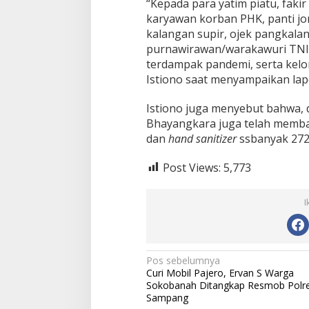
“Kepada para yatim piatu, faki
karyawan korban PHK, panti jom
kalangan supir, ojek pangkalan
purnawirawan/warakawuri TNI-
terdampak pandemi, serta kelo
Istiono saat menyampaikan lap
Istiono juga menyebut bahwa, d
Bhayangkara juga telah memba
dan
hand sanitizer
ssbanyak 272.
Post Views:
5,773
I
N
Pos sebelumnya
Curi Mobil Pajero, Ervan S Warga
a
Sokobanah Ditangkap Resmob Polr
v
Sampang