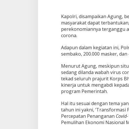
5
Kapolri, disampaikan Agung, b
masyarakat dapat terbantukan
perekonomiannya terganggu a
corona.
Adapun dalam kegiatan ini, Po
sembako, 200.000 masker, dan
Menurut Agung, meskipun situa
sedang dilanda wabah virus co
tekad seluruh prajurit Korps
kinerja untuk mengabdi kepa
program Pemerintah.
Hal itu sesuai dengan tema ya
tahun ini yakni, ‘Transformasi
Percepatan Penanganan
Covid-
Pemulihan Ekonomi Nasional M