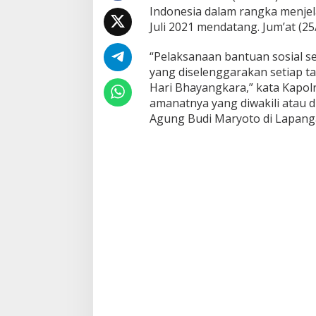
Indonesia dalam rangka menjel
e
l
Juli 2021 mendatang. Jum’at (25
a
n
“Pelaksanaan bantuan sosial s
g
yang diselenggarakan setiap 
H
Hari Bhayangkara,” kata Kapolr
a
r
amanatnya yang diwakili atau 
i
Agung Budi Maryoto di Lapanga
B
h
a
y
a
n
g
k
a
r
a
k
e
-
7