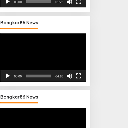
00:00
01:22
Bongkar86 News
Pemutar
Video
00:00
04:18
Bongkar86 News
Pemutar
Video