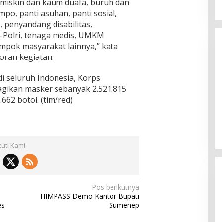
r miskin dan kaum duafa, buruh dan
po, panti asuhan, panti sosial,
, penyandang disabilitas,
Polri, tenaga medis, UMKM
mpok masyarakat lainnya,” kata
oran kegiatan.
i seluruh Indonesia, Korps
gikan masker sebanyak 2.521.815
662 botol. (tim/red)
kuti Kami
Pos berikutnya
HIMPASS Demo Kantor Bupati
es
Sumenep