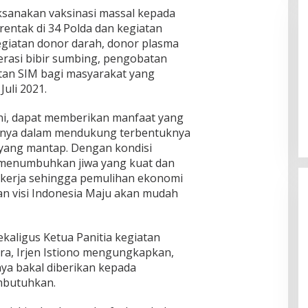
laksanakan vaksinasi massal kepada
rentak di 34 Polda dan kegiatan
egiatan donor darah, donor plasma
perasi bibir sumbing, pengobatan
tan SIM bagi masyarakat yang
uli 2021.
Pemkab Sumenep Salurkan
Tunjangan Guru Ngaji, Bupati
ini, dapat memberikan manfaat yang
Fauzi: Guru Ngaji Berperan
snya dalam mendukung terbentuknya
Strategis Bangun Akhlak Generasi
 yang mantap. Dengan kondisi
 menumbuhkan jiwa yang kuat dan
ekerja sehingga pemulihan ekonomi
an visi Indonesia Maju akan mudah
ekaligus Ketua Panitia kegiatan
ra, Irjen Istiono mengungkapkan,
ya bakal diberikan kepada
butuhkan.