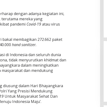
erharap dengan adanya kegiatan ini,
, terutama mereka yang
kibat pandemi
Covid-19
atau virus
lri bakal membagikan 272.662 paket
 40.000
hand sanitizer.
si di Indonesia dan seluruh dunia
rona, tidak menyurutkan khidmat dan
 Bhayangkara dalam meningkatkan
da masyarakat dan mendukung
Ketua Komisi II DPR RI: Pilkada
Serentak 2024 Berjalan Lancar
ng diusung dalam Hari Bhayangkara
dan Kondusif
Di Politik
|
29/11/2024
 Polri Yang Presisi Mendukung
19
Untuk Masyarakat Sehat Dan
enuju Indonesia Maju’.