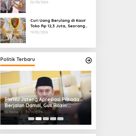
Dipecat
02/03/2026
Curi Uang Berulang di Kasir
Toko Rp 12,3 Juta, Seorang
Pemuda Diamankan Tim
19/02/2026
Reskrim Polsek Lenteng
Sumenep
Politik Terbaru
PWNU Jateng Apresiasi Pilkada
Belum Diumumka
Berjalan Damai, Gus Rozin:
Pamekasan, Pas
Cerminan Kedewasaan Politik
Deklarasi Keme
Di Politik
|
29/11/2024
Di Politik
|
27/11/2024
Masyarakat