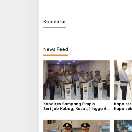
Kapolres Sumenep
Bersihkan
Pabian
Komentar
News Feed
Kapolres Sampang Pimpin
Kapolres
Sertijab Kabag, Kasat, hingga 6
Kapolse
Kapolsek Jajaran
Kinerja