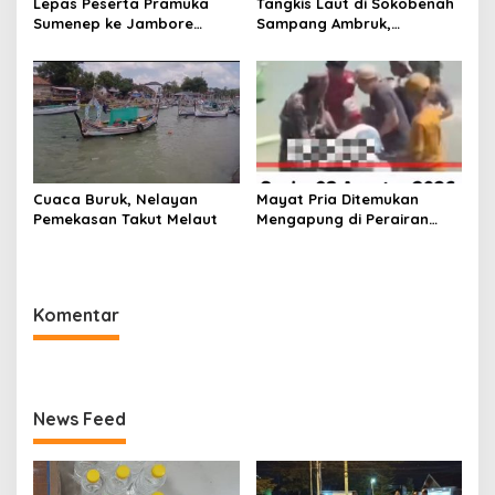
Lepas Peserta Pramuka
Tangkis Laut di Sokobenah
Sumenep ke Jambore
Sampang Ambruk,
Nasional XII, Ini Pesan
Mengancam Keselamatan
Wabup KH Imam Hasyim
Warga
Cuaca Buruk, Nelayan
Mayat Pria Ditemukan
Pemekasan Takut Melaut
Mengapung di Perairan
Pelabuhan Giligenting
Sumenep
Komentar
News Feed