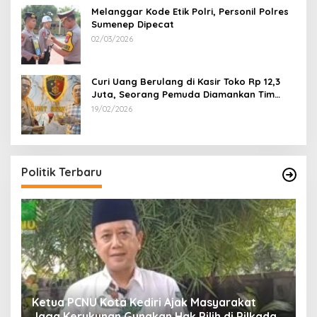
Melanggar Kode Etik Polri, Personil Polres
Sumenep Dipecat
02/03/2026
Curi Uang Berulang di Kasir Toko Rp 12,3
Juta, Seorang Pemuda Diamankan Tim
Reskrim Polsek Lenteng Sumenep
19/02/2026
Politik Terbaru
Ketua PCNU Kota Kediri Ajak Masyarakat
Jaga Kerukunan Gunakan Hak Pilih di Pilkada