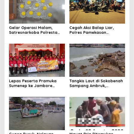
Gelar Operasi Malam,
Cegah Aksi Balap Liar,
Satresnarkoba Polresta
Polres Pamekasan
Sumenep Amankan 17 Botol
Amankan 62 Unit Sepeda
Arak Bali, Penjual Diringkus
Motor
Lepas Peserta Pramuka
Tangkis Laut di Sokobenah
Sumenep ke Jambore
Sampang Ambruk,
Nasional XII, Ini Pesan
Mengancam Keselamatan
Wabup KH Imam Hasyim
Warga
Cuaca Buruk, Nelayan
Mayat Pria Ditemukan