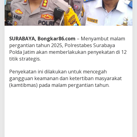
a
S
i
a
p
k
a
SURABAYA, Bongkar86.com
– Menyambut malam
n
pergantian tahun 2025, Polrestabes Surabaya
1
Polda Jatim akan memberlakukan penyekatan di 12
2
T
titik strategis.
i
t
Penyekatan ini dilakukan untuk mencegah
i
gangguan keamanan dan ketertiban masyarakat
k
(kamtibmas) pada malam pergantian tahun.
P
e
n
y
e
k
a
t
a
n