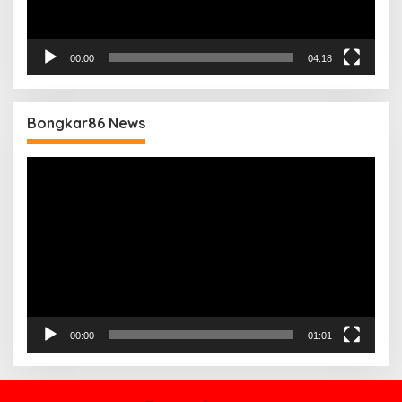
00:00
04:18
Bongkar86 News
Pemutar
Video
00:00
01:01