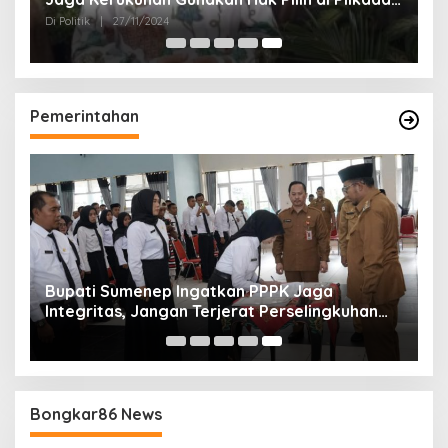
2024
Di Politik
|
27/11/2024
Pemerintahan
Bupati Sumenep Ingatkan PPPK Jaga
Integritas, Jangan Terjerat Perselingkuhan
dan Judi Online
Bongkar86 News