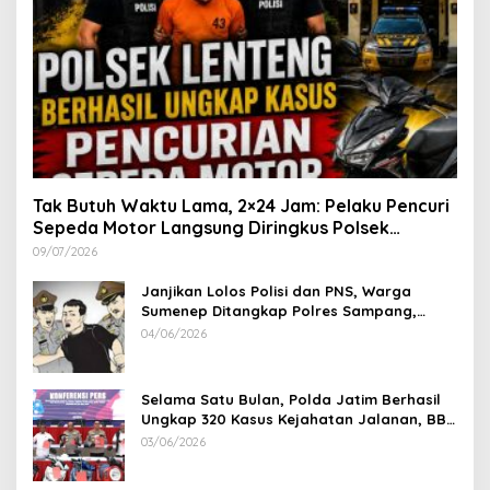
Tak Butuh Waktu Lama, 2×24 Jam: Pelaku Pencuri
Sepeda Motor Langsung Diringkus Polsek
Lenteng di Wilayah Manding
09/07/2026
Janjikan Lolos Polisi dan PNS, Warga
Sumenep Ditangkap Polres Sampang,
Korban Rugi Rp 600 juta
04/06/2026
Selama Satu Bulan, Polda Jatim Berhasil
Ungkap 320 Kasus Kejahatan Jalanan, BB
100 Sepeda Motor dan 12 Mobil Diamankan
03/06/2026