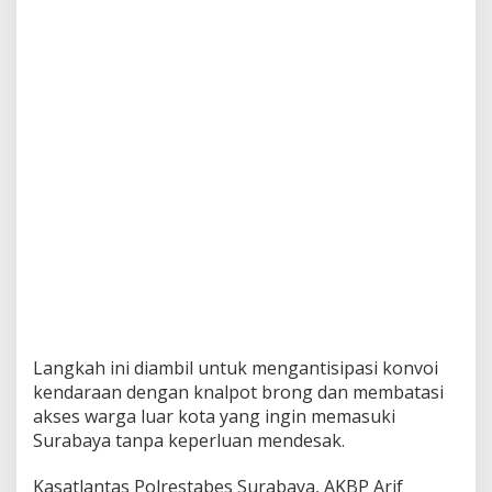
P
a
d
a
M
a
l
a
m
P
e
r
g
a
n
t
i
a
Langkah ini diambil untuk mengantisipasi konvoi
n
T
kendaraan dengan knalpot brong dan membatasi
a
akses warga luar kota yang ingin memasuki
h
Surabaya tanpa keperluan mendesak.
u
n
Kasatlantas Polrestabes Surabaya, AKBP Arif