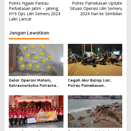
Polres Ngawi Pantau
Polres Pamekasan Update
a
Perbatasan Jatim – Jateng,
Situasi Operasi Lilin Semeru
v
H+9 Ops Lilin Semeru 2024
2024 Hari ke Sembilan
Lalin Lancar
i
g
Jangan Lewatkan
a
s
i
p
o
s
Gelar Operasi Malam,
Cegah Aksi Balap Liar,
Satresnarkoba Polresta
Polres Pamekasan
Sumenep Amankan 17 Botol
Amankan 62 Unit Sepeda
Arak Bali, Penjual Diringkus
Motor