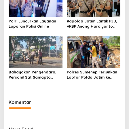
Polri Luncurkan Layanan
Kapolda Jatim Lantik PJU,
Laporan Polisi Online
AKBP Anang Hardiyanto
Jabat Kapolres Sumenep
Bahayakan Pengendara,
Polres Sumenep Terjunkan
Personil Sat Samapta
Labfor Polda Jatim ke
Polres Sumenep Bersihkan
Lokasi Ledakan Mobil di
Ceceran oli di Jalan Pabian
Ambunten
Komentar