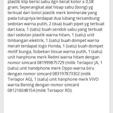
plastik klip berisi sabu dgn berat kotor ± 0,58
g
gram, Seperangkat alat hisap sabu (bong) yg
a
W
terbuat dari botol plastik merk leminerale yang
a
pada tutupnya terdapat dua lubang tersambung
r
sedotan warna putih, 2 (dua) buah pipet yg terbuat
g
dari kaca, 1 (satu) buah sendok sabu yang terbuat
a
dari sedotan plastik warna hitam, 1 (satu) unit
D
a
timbangan elektrik, 1 (satu) buah dompet warna
s
merah terdapat logo Honda, 1 (satu) buah dompet
u
motif bunga, Sobekan tissue warna putih, 1 (satu)
k
unit hanphone merk Redmi warna hitam dengan
D
e
nomor simcard 081999875729 (milik Terlapor JA, 1
n
(satu) unit handphone merk Oppo warna biru
g
dengan nomor simcard 083197873302 (milik
a
Terlapor AG), 1 (satu) unit hanphone merk VIVO
n
warna Bening dengan nomor simcard
B
B
081216048154 (milik Terlapor RD).
3
2
,
2
4