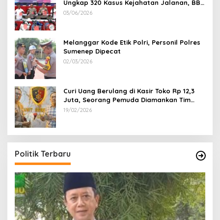
Ungkap 320 Kasus Kejahatan Jalanan, BB
100 Sepeda Motor dan 12 Mobil Diamankan
03/06/2026
Melanggar Kode Etik Polri, Personil Polres
Sumenep Dipecat
02/03/2026
Curi Uang Berulang di Kasir Toko Rp 12,3
Juta, Seorang Pemuda Diamankan Tim
Reskrim Polsek Lenteng Sumenep
19/02/2026
Politik Terbaru