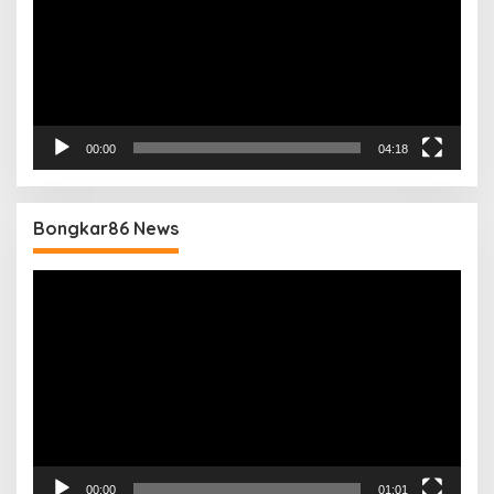
00:00
04:18
Bongkar86 News
Pemutar
Video
00:00
01:01