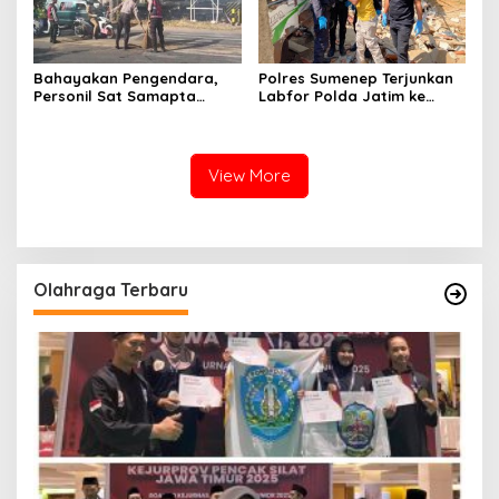
Bahayakan Pengendara,
Polres Sumenep Terjunkan
Personil Sat Samapta
Labfor Polda Jatim ke
Polres Sumenep Bersihkan
Lokasi Ledakan Mobil di
Ceceran oli di Jalan Pabian
Ambunten
View More
Olahraga Terbaru