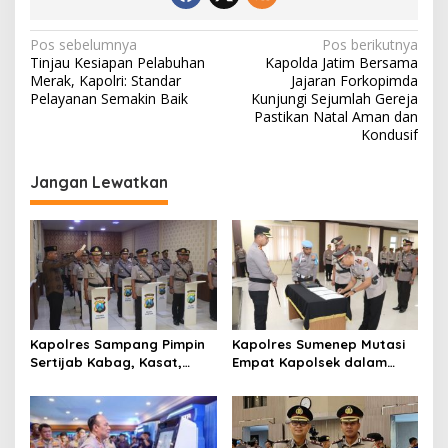
N
Pos sebelumnya
Pos berikutnya
Tinjau Kesiapan Pelabuhan
Kapolda Jatim Bersama
a
Merak, Kapolri: Standar
Jajaran Forkopimda
v
Pelayanan Semakin Baik
Kunjungi Sejumlah Gereja
Pastikan Natal Aman dan
i
Kondusif
g
Jangan Lewatkan
a
s
i
p
o
s
Kapolres Sampang Pimpin
Kapolres Sumenep Mutasi
Sertijab Kabag, Kasat,
Empat Kapolsek dalam
hingga 6 Kapolsek Jajaran
Penyegaran Kinerja