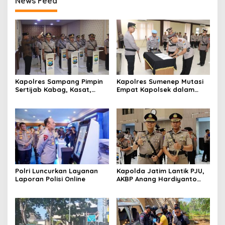
News Feed
Kapolres Sampang Pimpin
Kapolres Sumenep Mutasi
Sertijab Kabag, Kasat,
Empat Kapolsek dalam
hingga 6 Kapolsek Jajaran
Penyegaran Kinerja
Polri Luncurkan Layanan
Kapolda Jatim Lantik PJU,
Laporan Polisi Online
AKBP Anang Hardiyanto
Jabat Kapolres Sumenep