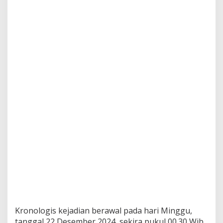
G
r
a
m
Kronologis kejadian berawal pada hari Minggu,
tanggal 22 Desember 2024, sekira pukul 00.30 Wib,