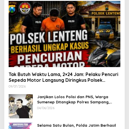
Tak Butuh Waktu Lama, 2×24 Jam: Pelaku Pencuri
Sepeda Motor Langsung Diringkus Polsek
Lenteng di Wilayah Manding
09/07/2026
Janjikan Lolos Polisi dan PNS, Warga
Sumenep Ditangkap Polres Sampang,
Korban Rugi Rp 600 juta
04/06/2026
Selama Satu Bulan, Polda Jatim Berhasil