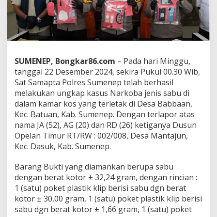
p
K
a
s
u
s
N
SUMENEP, Bongkar86.com
– Pada hari Minggu,
a
tanggal 22 Desember 2024, sekira Pukul 00.30 Wib,
r
Sat Samapta Polres Sumenep telah berhasil
k
o
melakukan ungkap kasus Narkoba jenis sabu di
b
dalam kamar kos yang terletak di Desa Babbaan,
a
Kec. Batuan, Kab. Sumenep. Dengan terlapor atas
d
nama JA (52), AG (20) dan RD (26) ketiganya Dusun
a
Opelan Timur RT/RW : 002/008, Desa Mantajun,
n
A
Kec. Dasuk, Kab. Sumenep.
m
a
Barang Bukti yang diamankan berupa sabu
n
dengan berat kotor ± 32,24 gram, dengan rincian :
k
1 (satu) poket plastik klip berisi sabu dgn berat
a
n
kotor ± 30,00 gram, 1 (satu) poket plastik klip berisi
T
sabu dgn berat kotor ± 1,66 gram, 1 (satu) poket
i