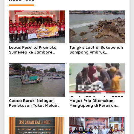
Lepas Peserta Pramuka
Tangkis Laut di Sokobenah
Sumenep ke Jambore
Sampang Ambruk,
Nasional XII, Ini Pesan
Mengancam Keselamatan
Wabup KH Imam Hasyim
Warga
Cuaca Buruk, Nelayan
Mayat Pria Ditemukan
Pemekasan Takut Melaut
Mengapung di Perairan
Pelabuhan Giligenting
Sumenep