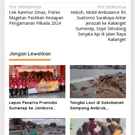
N
Pos sebelumnya
Pos berikutnya
Cek Ranmor Dinas, Polres
Heboh, Mobil Ambulance RS
a
Magetan Pastikan Kesiapan
Suetomo Surabaya Antar
v
Pengamanan Pilkada 2024
Jenazah ke Kalianget
Sumenep, Sopir Ditodong
i
Senjata Api di Jalan Raya
Kalianget
g
a
Jangan Lewatkan
s
i
p
o
s
Lepas Peserta Pramuka
Tangkis Laut di Sokobenah
Sumenep ke Jambore
Sampang Ambruk,
Nasional XII, Ini Pesan
Mengancam Keselamatan
Wabup KH Imam Hasyim
Warga