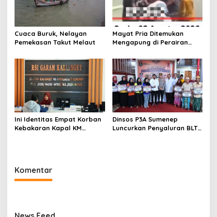
Cuaca Buruk, Nelayan
Mayat Pria Ditemukan
Pemekasan Takut Melaut
Mengapung di Perairan
Pelabuhan Giligenting
Sumenep
Ini Identitas Empat Korban
Dinsos P3A Sumenep
Kebakaran Kapal KM
Luncurkan Penyaluran BLT
Mutiara Sentosa 2 di Rawat
DBHCHT 2026, Sebanyak
di RSI Kalianget Sumenep
2.600 Buruh Tembakau Siap
Menerima
Komentar
News Feed