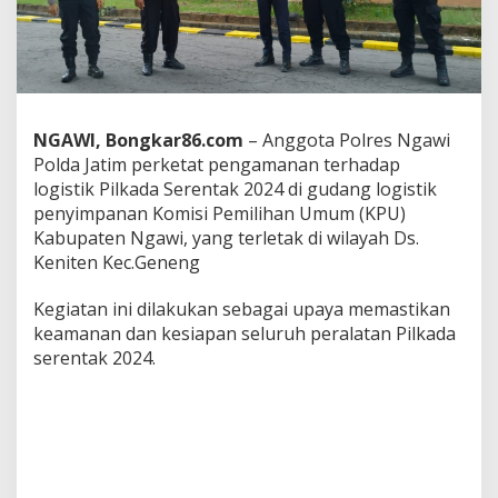
k
a
n
P
e
n
g
NGAWI, Bongkar86.com
– Anggota Polres Ngawi
a
Polda Jatim perketat pengamanan terhadap
m
logistik Pilkada Serentak 2024 di gudang logistik
a
n
penyimpanan Komisi Pemilihan Umum (KPU)
a
Kabupaten Ngawi, yang terletak di wilayah Ds.
n
Keniten Kec.Geneng
G
u
Kegiatan ini dilakukan sebagai upaya memastikan
d
a
keamanan dan kesiapan seluruh peralatan Pilkada
n
serentak 2024.
g
L
o
g
i
s
t