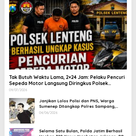
Tak Butuh Waktu Lama, 2×24 Jam: Pelaku Pencuri
Sepeda Motor Langsung Diringkus Polsek
Lenteng di Wilayah Manding
09/07/2026
Janjikan Lolos Polisi dan PNS, Warga
Sumenep Ditangkap Polres Sampang,
Korban Rugi Rp 600 juta
04/06/2026
Selama Satu Bulan, Polda Jatim Berhasil