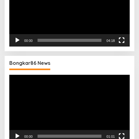
00:00
04:18
Bongkar86 News
Pemutar
Video
00:00
01:01