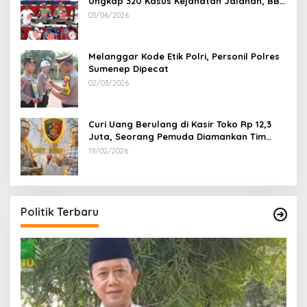
Ungkap 320 Kasus Kejahatan Jalanan, BB
100 Sepeda Motor dan 12 Mobil Diamankan
03/06/2026
Melanggar Kode Etik Polri, Personil Polres
Sumenep Dipecat
02/03/2026
Curi Uang Berulang di Kasir Toko Rp 12,3
Juta, Seorang Pemuda Diamankan Tim
Reskrim Polsek Lenteng Sumenep
19/02/2026
Politik Terbaru