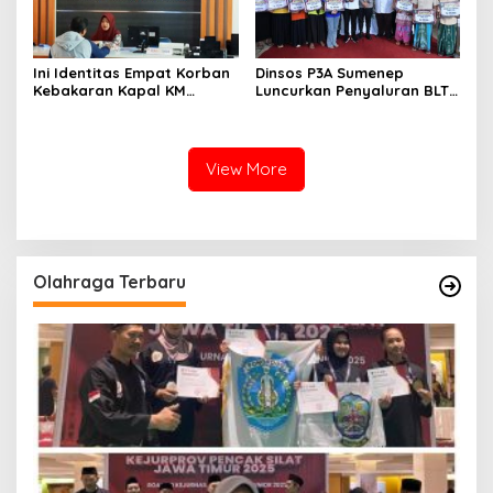
Ini Identitas Empat Korban
Dinsos P3A Sumenep
Kebakaran Kapal KM
Luncurkan Penyaluran BLT
Mutiara Sentosa 2 di Rawat
DBHCHT 2026, Sebanyak
di RSI Kalianget Sumenep
2.600 Buruh Tembakau Siap
Menerima
View More
Olahraga Terbaru