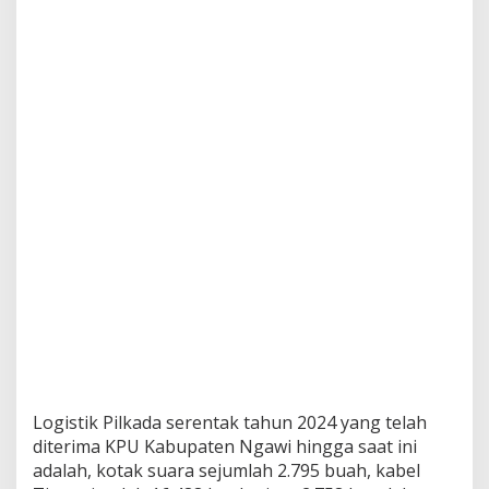
i
k
K
P
U
U
n
t
u
k
P
i
l
k
a
d
a
2
0
2
4
Logistik Pilkada serentak tahun 2024 yang telah
diterima KPU Kabupaten Ngawi hingga saat ini
adalah, kotak suara sejumlah 2.795 buah, kabel