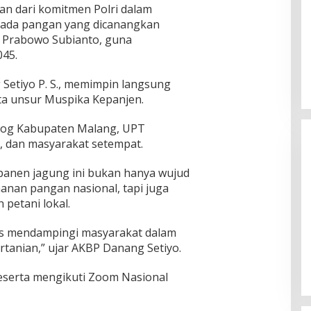
an dari komitmen Polri dalam
da pangan yang dicanangkan
n) Prabowo Subianto, guna
45.
Setiyo P. S., memimpin langsung
ta unsur Muspika Kepanjen.
ulog Kabupaten Malang, UPT
, dan masyarakat setempat.
anen jagung ini bukan hanya wujud
hanan pangan nasional, tapi juga
petani lokal.
n KPU
KH Imam Hasyim Nyoblos di TPS
us mendampingi masyarakat dalam
ngan Kharisma
002 Desa Aengbaja Raja,
rtanian,” ujar AKBP Danang Setiyo.
angan
Berharap Pilkada Berjalan Damai
Di Politik
|
27/11/2024
peserta mengikuti Zoom Nasional