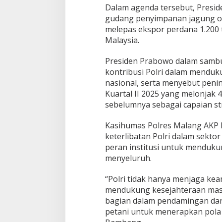
Dalam agenda tersebut, Pres
gudang penyimpanan jagung oleh
melepas ekspor perdana 1.200 
Malaysia.
Presiden Prabowo dalam sambu
kontribusi Polri dalam mendu
Bupati Sumenep Apresiasi
Naik Status Tipe
Kepedulian Pengusaha Properti
Anwar Sumenep J
nasional, serta menyebut peni
Bantu Korban Gempa
Rujukan Berjenja
Kuartal II 2025 yang melonjak 
sebelumnya sebagai capaian str
Kasihumas Polres Malang AKP
keterlibatan Polri dalam sekto
peran institusi untuk menduk
menyeluruh.
“Polri tidak hanya menjaga kea
mendukung kesejahteraan masy
bagian dalam pendamingan dan
petani untuk menerapkan pola 