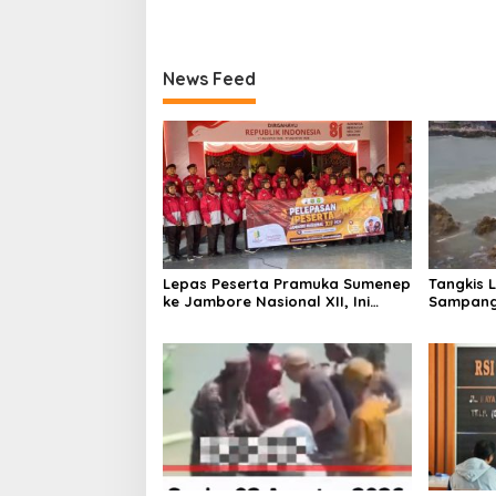
News Feed
Lepas Peserta Pramuka Sumenep
Tangkis 
ke Jambore Nasional XII, Ini
Sampang
Pesan Wabup KH Imam Hasyim
Keselam