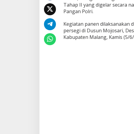
Tahap II yang digelar secara 
h
a
Pangan Polri.
n
a
Kegiatan panen dilaksanakan di
n
persegi di Dusun Mojosari, De
P
Kabupaten Malang, Kamis (5/6/
a
n
g
a
n
N
a
s
i
o
n
a
l