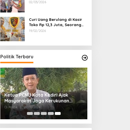
Dipecat
02/03/2026
Curi Uang Berulang di Kasir
Toko Rp 12,3 Juta, Seorang
Pemuda Diamankan Tim
19/02/2026
Reskrim Polsek Lenteng
Sumenep
Politik Terbaru
Ketua PCNU Kota Kediri Ajak
Masyarakat Jaga Kerukunan
Gunakan Hak Pilih di Pilkada 2024
Di Politik
|
27/11/2024