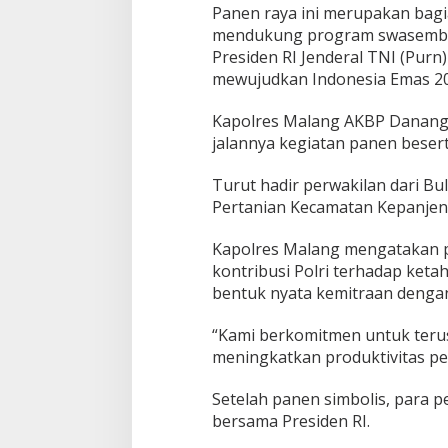
Panen raya ini merupakan bagi
mendukung program swasemba
Presiden RI Jenderal TNI (Pur
mewujudkan Indonesia Emas 20
Kapolres Malang AKBP Danang 
jalannya kegiatan panen beser
Turut hadir perwakilan dari B
Pertanian Kecamatan Kepanjen
Kapolres Malang mengatakan p
kontribusi Polri terhadap keta
bentuk nyata kemitraan dengan 
PWNU Jateng Apresiasi Pilkada
Belum Diumumka
“Kami berkomitmen untuk ter
Berjalan Damai, Gus Rozin:
Pamekasan, Pasa
meningkatkan produktivitas pe
Cerminan Kedewasaan Politik
Deklarasi Kemen
Di Politik
|
29/11/2024
Di Politik
|
27/11/2024
Masyarakat
Setelah panen simbolis, para 
bersama Presiden RI.