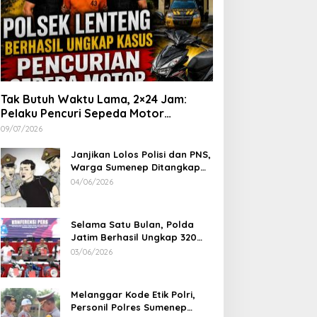
Tak Butuh Waktu Lama, 2×24 Jam:
Pelaku Pencuri Sepeda Motor
Langsung Diringkus Polsek Lenteng di
09/07/2026
Wilayah Manding
Janjikan Lolos Polisi dan PNS,
Warga Sumenep Ditangkap
Polres Sampang, Korban Rugi
04/06/2026
Rp 600 juta
Selama Satu Bulan, Polda
Jatim Berhasil Ungkap 320
Kasus Kejahatan Jalanan, BB
03/06/2026
100 Sepeda Motor dan 12
Mobil Diamankan
Melanggar Kode Etik Polri,
Personil Polres Sumenep