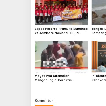
i
p
o
s
Lepas Peserta Pramuka Sumenep
Tangkis 
ke Jambore Nasional XII, Ini
Sampang
Pesan Wabup KH Imam Hasyim
Keselam
Mayat Pria Ditemukan
Ini Iden
Mengapung di Perairan
Kebakara
Pelabuhan Giligenting Sumenep
Sentosa 
Kaliange
Komentar