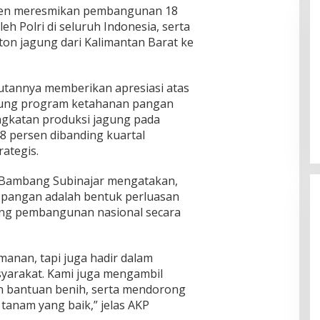
iden meresmikan pembangunan 18
 Polri di seluruh Indonesia, serta
ton jagung dari Kalimantan Barat ke
tannya memberikan apresiasi atas
kung program ketahanan pangan
 B, RSUD dr Moh
Bupati Sumenep Resmi Lantik
adi Rumah Sakit
Syahwan Effendy Sebagai PJ
ngkatan produksi jagung pada
ng
Sekda
48 persen dibanding kuartal
ategis.
 Bambang Subinajar mengatakan,
r pangan adalah bentuk perluasan
ung pembangunan nasional secara
manan, tapi juga hadir dalam
arakat. Kami juga mengambil
 bantuan benih, serta mendorong
tanam yang baik,” jelas AKP