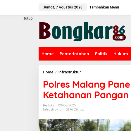
L
Tambahkan Menu
e
Jumat, 7 Agustus 2026
w
a
tutup
t
i
k
e
k
o
Home
Pemerintahan
Politik
Hukum
n
t
e
n
Home
/
Infrastruktur
P
o
Polres Malang Pan
l
r
Ketahanan Pangan 
e
s
M
Redaksi
09/06/2025
a
Infrastruktur
3296 Dilihat
l
a
n
g