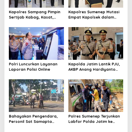
o
s
Kapolres Sampang Pimpin
Kapolres Sumenep Mutasi
Sertijab Kabag, Kasat,
Empat Kapolsek dalam
hingga 6 Kapolsek Jajaran
Penyegaran Kinerja
Polri Luncurkan Layanan
Kapolda Jatim Lantik PJU,
Laporan Polisi Online
AKBP Anang Hardiyanto
Jabat Kapolres Sumenep
Bahayakan Pengendara,
Polres Sumenep Terjunkan
Personil Sat Samapta
Labfor Polda Jatim ke
Polres Sumenep Bersihkan
Lokasi Ledakan Mobil di
Ceceran oli di Jalan Pabian
Ambunten