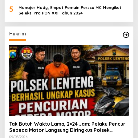
5
Manajer Hady, Empat Pemain Perssu MC Mengikuti
Seleksi Pra PON XXI Tahun 2024
Hukrim
Tak Butuh Waktu Lama, 2×24 Jam: Pelaku Pencuri
Sepeda Motor Langsung Diringkus Polsek
Lenteng di Wilayah Manding
09/07/2026