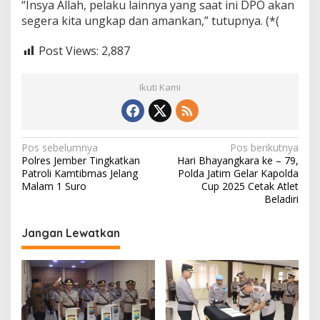
“Insya Allah, pelaku lainnya yang saat ini DPO akan
segera kita ungkap dan amankan,” tutupnya. (*(
Post Views:
2,887
Ikuti Kami
N
Pos sebelumnya
Pos berikutnya
Polres Jember Tingkatkan
Hari Bhayangkara ke – 79,
a
Patroli Kamtibmas Jelang
Polda Jatim Gelar Kapolda
v
Malam 1 Suro
Cup 2025 Cetak Atlet
Beladiri
i
g
Jangan Lewatkan
a
s
i
p