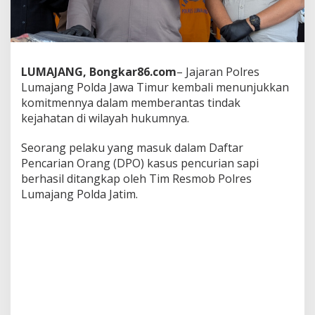
a
s
i
l
A
m
LUMAJANG, Bongkar86.com
– Jajaran Polres
a
Lumajang Polda Jawa Timur kembali menunjukkan
n
komitmennya dalam memberantas tindak
k
kejahatan di wilayah hukumnya.
a
n
D
Seorang pelaku yang masuk dalam Daftar
P
Pencarian Orang (DPO) kasus pencurian sapi
O
berhasil ditangkap oleh Tim Resmob Polres
K
Lumajang Polda Jatim.
a
s
u
s
P
e
n
c
u
r