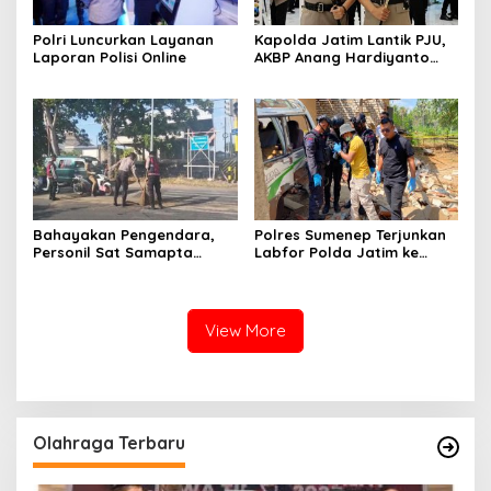
Polri Luncurkan Layanan
Kapolda Jatim Lantik PJU,
Laporan Polisi Online
AKBP Anang Hardiyanto
Jabat Kapolres Sumenep
Bahayakan Pengendara,
Polres Sumenep Terjunkan
Personil Sat Samapta
Labfor Polda Jatim ke
Polres Sumenep Bersihkan
Lokasi Ledakan Mobil di
Ceceran oli di Jalan Pabian
Ambunten
View More
Olahraga Terbaru