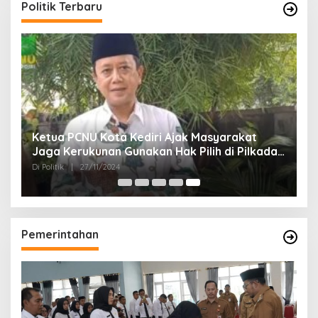
Politik Terbaru
Ketua PCNU Kota Kediri Ajak Masyarakat
Jaga Kerukunan Gunakan Hak Pilih di Pilkada
2024
Di Politik
|
27/11/2024
Pemerintahan