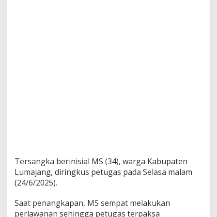
i
a
n
S
a
p
i
Tersangka berinisial MS (34), warga Kabupaten
Lumajang, diringkus petugas pada Selasa malam
(24/6/2025).
Saat penangkapan, MS sempat melakukan
perlawanan sehingga petugas terpaksa