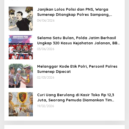
Janjikan Lolos Polisi dan PNS, Warga
Sumenep Ditangkap Polres Sampang,
Korban Rugi Rp 600 juta
04/06/2026
Selama Satu Bulan, Polda Jatim Berhasil
Ungkap 320 Kasus Kejahatan Jalanan, BB
100 Sepeda Motor dan 12 Mobil Diamankan
03/06/2026
Melanggar Kode Etik Polri, Personil Polres
Sumenep Dipecat
02/03/2026
Curi Uang Berulang di Kasir Toko Rp 12,3
Juta, Seorang Pemuda Diamankan Tim
Reskrim Polsek Lenteng Sumenep
19/02/2026