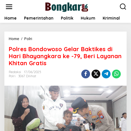
L
e
w
a
Home
Pemerintahan
Politik
Hukum
Kriminal
E
t
i
k
Home
/
Polri
P
e
o
k
Polres Bondowoso Gelar Baktikes di
l
o
r
n
Hari Bhayangkara ke -79, Beri Layanan
e
t
Khitan Gratis
s
e
B
n
Redaksi
17/06/2025
o
Polri
3067 Dilihat
n
d
o
w
o
s
o
G
e
l