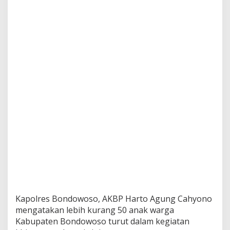
r
a
k
e
-
7
9
,
B
e
r
i
L
a
y
a
n
a
n
K
h
Kapolres Bondowoso, AKBP Harto Agung Cahyono
i
t
mengatakan lebih kurang 50 anak warga
a
Kabupaten Bondowoso turut dalam kegiatan
n