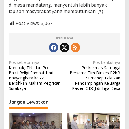
di masa mendatang, menyentuh lebih banyak
lapisan masyarakat yang membutuhkan. (*)
Post Views:
3,067
Ikuti Kami
N
Pos sebelumnya
Pos berikutnya
Kompak, TNI dan Polisi
Puskesmas Saronggi
a
Bakti Religi Sambut Hari
Bersama Tim Dinkes P2KB
v
Bhayangkara ke -79
Sumenep Lakukan
Bersihkan Makam Pegirikan
Pendampingan Keluarga
i
Surabaya
Pasien ODGJ di Tiga Desa
g
Jangan Lewatkan
a
s
i
p