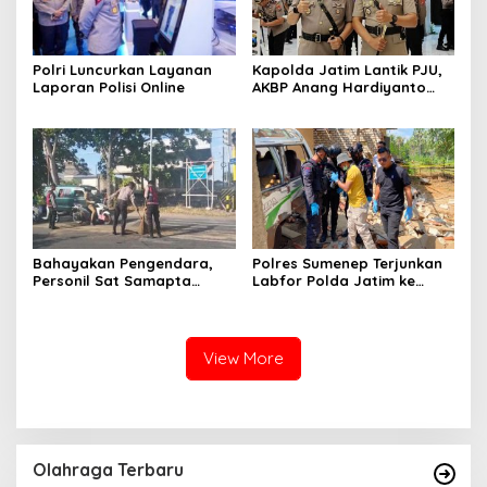
Polri Luncurkan Layanan
Kapolda Jatim Lantik PJU,
Laporan Polisi Online
AKBP Anang Hardiyanto
Jabat Kapolres Sumenep
Bahayakan Pengendara,
Polres Sumenep Terjunkan
Personil Sat Samapta
Labfor Polda Jatim ke
Polres Sumenep Bersihkan
Lokasi Ledakan Mobil di
Ceceran oli di Jalan Pabian
Ambunten
View More
Olahraga Terbaru