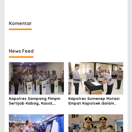
Polres Sumenep Bersihkan
Lokasi Ledakan Mobil di
Ceceran oli di Jalan Pabian
Ambunten
Komentar
News Feed
Kapolres Sampang Pimpin
Kapolres Sumenep Mutasi
Sertijab Kabag, Kasat,
Empat Kapolsek dalam
hingga 6 Kapolsek Jajaran
Penyegaran Kinerja