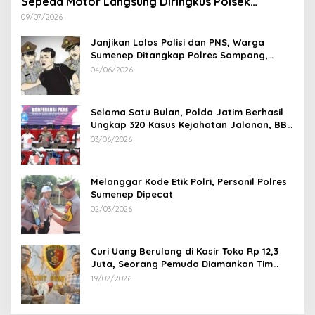
Sepeda Motor Langsung Diringkus Polsek
Lenteng di Wilayah Manding
09/07/2026
Janjikan Lolos Polisi dan PNS, Warga
Sumenep Ditangkap Polres Sampang,
Korban Rugi Rp 600 juta
04/06/2026
Selama Satu Bulan, Polda Jatim Berhasil
Ungkap 320 Kasus Kejahatan Jalanan, BB
100 Sepeda Motor dan 12 Mobil Diamankan
03/06/2026
Melanggar Kode Etik Polri, Personil Polres
Sumenep Dipecat
02/03/2026
Curi Uang Berulang di Kasir Toko Rp 12,3
Juta, Seorang Pemuda Diamankan Tim
Reskrim Polsek Lenteng Sumenep
19/02/2026