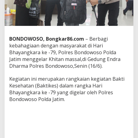
a
r
B
a
k
t
i
BONDOWOSO, Bongkar86.com
– Berbagi
k
kebahagiaan dengan masyarakat di Hari
e
Bhayangkara ke -79, Polres Bondowoso Polda
s
d
Jatim menggelar Khitan massal,di Gedung Endra
i
Dharma Polres Bondowoso,Senin (16/6).
H
a
Kegiatan ini merupakan rangkaian kegiatan Bakti
r
Kesehatan (Baktikes) dalam rangka Hari
i
B
Bhayangkara ke -79 yang digelar oleh Polres
h
Bondowoso Polda Jatim.
a
y
a
n
g
k
a