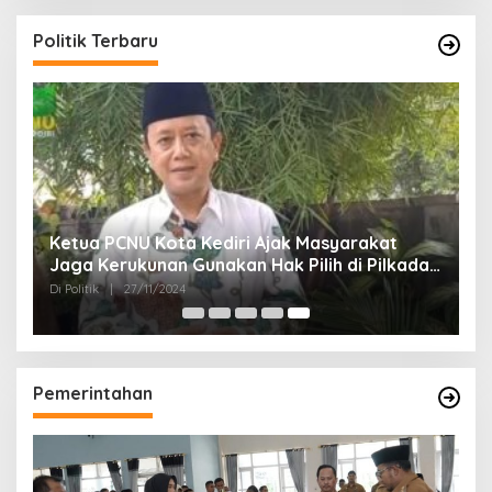
Politik Terbaru
Ketua PCNU Kota Kediri Ajak Masyarakat
Jaga Kerukunan Gunakan Hak Pilih di Pilkada
2024
Di Politik
|
27/11/2024
Pemerintahan