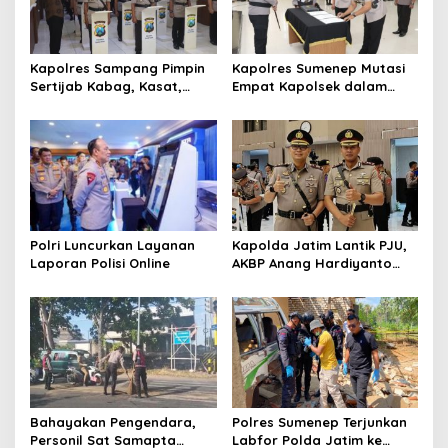
o
s
Kapolres Sampang Pimpin
Kapolres Sumenep Mutasi
Sertijab Kabag, Kasat,
Empat Kapolsek dalam
hingga 6 Kapolsek Jajaran
Penyegaran Kinerja
Polri Luncurkan Layanan
Kapolda Jatim Lantik PJU,
Laporan Polisi Online
AKBP Anang Hardiyanto
Jabat Kapolres Sumenep
Bahayakan Pengendara,
Polres Sumenep Terjunkan
Personil Sat Samapta
Labfor Polda Jatim ke