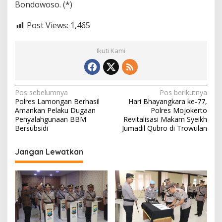
Bondowoso. (*)
Post Views:
1,465
Ikuti Kami
N
Pos sebelumnya
Pos berikutnya
Polres Lamongan Berhasil
Hari Bhayangkara ke-77,
a
Amankan Pelaku Dugaan
Polres Mojokerto
v
Penyalahgunaan BBM
Revitalisasi Makam Syeikh
Bersubsidi
Jumadil Qubro di Trowulan
i
g
Jangan Lewatkan
a
s
i
p
o