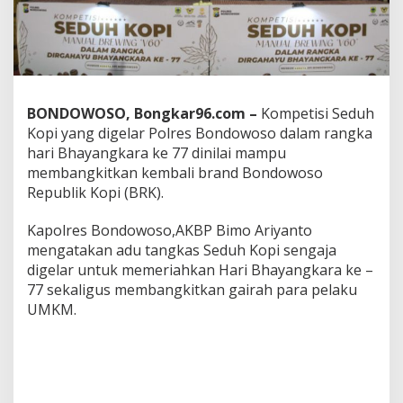
g
k
i
t
k
a
n
BONDOWOSO, Bongkar96.com –
Kompetisi Seduh
U
Kopi yang digelar Polres Bondowoso dalam rangka
M
hari Bhayangkara ke 77 dinilai mampu
K
M
membangkitkan kembali brand Bondowoso
G
Republik Kopi (BRK).
e
l
Kapolres Bondowoso,AKBP Bimo Ariyanto
a
mengatakan adu tangkas Seduh Kopi sengaja
r
K
digelar untuk memeriahkan Hari Bhayangkara ke –
o
77 sekaligus membangkitkan gairah para pelaku
m
UMKM.
p
e
t
i
s
i