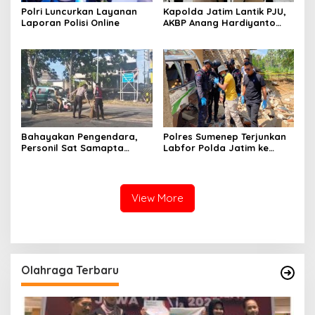
Polri Luncurkan Layanan
Kapolda Jatim Lantik PJU,
Laporan Polisi Online
AKBP Anang Hardiyanto
Jabat Kapolres Sumenep
Bahayakan Pengendara,
Polres Sumenep Terjunkan
Personil Sat Samapta
Labfor Polda Jatim ke
Polres Sumenep Bersihkan
Lokasi Ledakan Mobil di
Ceceran oli di Jalan Pabian
Ambunten
View More
Olahraga Terbaru