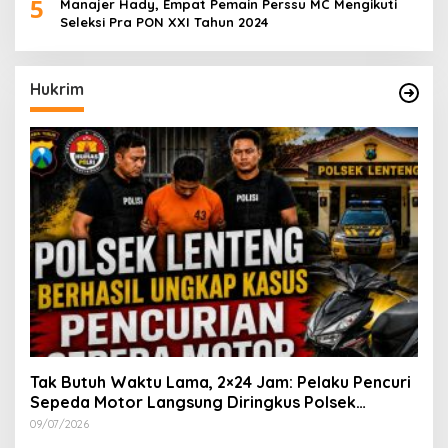
5
Manajer Hady, Empat Pemain Perssu MC Mengikuti
Seleksi Pra PON XXI Tahun 2024
Hukrim
Tak Butuh Waktu Lama, 2×24 Jam: Pelaku Pencuri
Sepeda Motor Langsung Diringkus Polsek
Lenteng di Wilayah Manding
09/07/2026