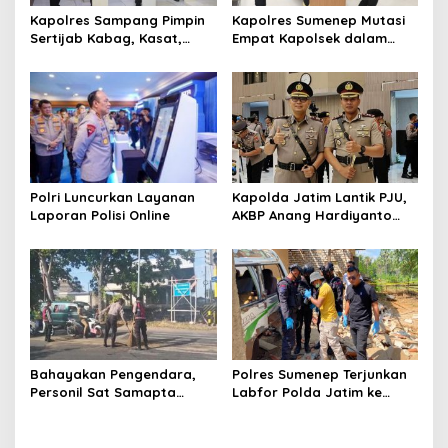
s
Kapolres Sampang Pimpin
Kapolres Sumenep Mutasi
Sertijab Kabag, Kasat,
Empat Kapolsek dalam
hingga 6 Kapolsek Jajaran
Penyegaran Kinerja
Polri Luncurkan Layanan
Kapolda Jatim Lantik PJU,
Laporan Polisi Online
AKBP Anang Hardiyanto
Jabat Kapolres Sumenep
Bahayakan Pengendara,
Polres Sumenep Terjunkan
Personil Sat Samapta
Labfor Polda Jatim ke
Polres Sumenep Bersihkan
Lokasi Ledakan Mobil di
Ceceran oli di Jalan Pabian
Ambunten