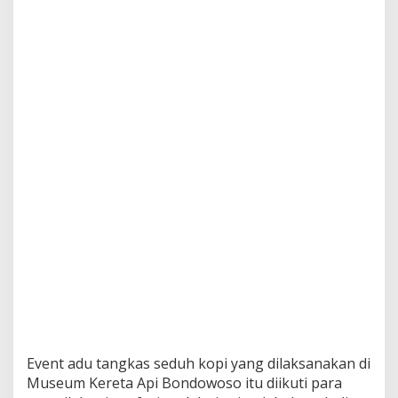
S
e
d
u
h
K
o
p
i
d
i
H
a
r
i
B
h
a
y
a
n
g
k
Event adu tangkas seduh kopi yang dilaksanakan di
a
Museum Kereta Api Bondowoso itu diikuti para
r