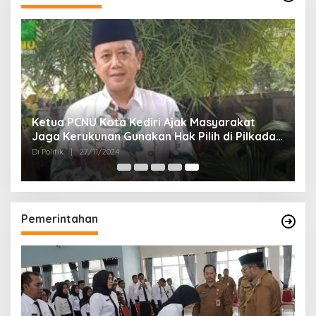
Ketua PCNU Kota Kediri Ajak Masyarakat
Jaga Kerukunan Gunakan Hak Pilih di Pilkada
2024
Di Politik
|
27/11/2024
Pemerintahan