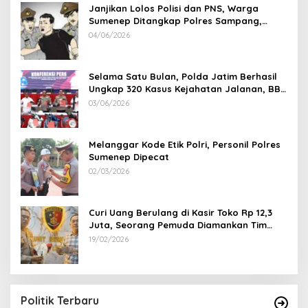
Janjikan Lolos Polisi dan PNS, Warga
Sumenep Ditangkap Polres Sampang,
Korban Rugi Rp 600 juta
04/06/2026
Selama Satu Bulan, Polda Jatim Berhasil
Ungkap 320 Kasus Kejahatan Jalanan, BB
100 Sepeda Motor dan 12 Mobil Diamankan
03/06/2026
Melanggar Kode Etik Polri, Personil Polres
Sumenep Dipecat
02/03/2026
Curi Uang Berulang di Kasir Toko Rp 12,3
Juta, Seorang Pemuda Diamankan Tim
Reskrim Polsek Lenteng Sumenep
19/02/2026
Politik Terbaru