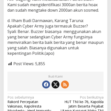
Kami sudah mengidentifikasi 3000an berita hoax
dan sudah mengtake down 2000an akun sosmed.
d. Ilham Budi Darmawan, Karang Taruna:
Apakah Cyber Army juga termasuk Buzzer?
Syali: Benar. Buzzer biasanya menggunakan akun
yang benar sedangkan Cyber Army fungsinya
memviralkan berita baik berita yang benar maupun
yang salah. Biasanya digunakan untuk
kepentingan Politik.(apo)
Post Views:
5,855
Ikuti Kami
N
Pos sebelumnya
Pos berikutnya
Rakord Percepatan
HUT TNI ke-76, Kapolda
a
Vaksinasi, Kapolresta
Jatim Beserta Pejabat
Mojokerto : Herd Immunity
Utama Kunjungi Mako TNI