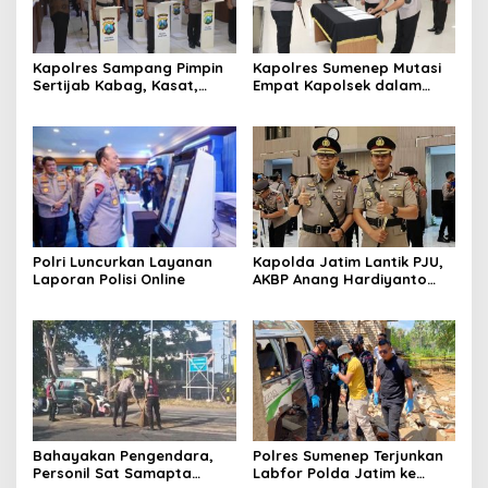
Kapolres Sampang Pimpin
Kapolres Sumenep Mutasi
Sertijab Kabag, Kasat,
Empat Kapolsek dalam
hingga 6 Kapolsek Jajaran
Penyegaran Kinerja
Polri Luncurkan Layanan
Kapolda Jatim Lantik PJU,
Laporan Polisi Online
AKBP Anang Hardiyanto
Jabat Kapolres Sumenep
Bahayakan Pengendara,
Polres Sumenep Terjunkan
Personil Sat Samapta
Labfor Polda Jatim ke