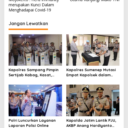
v
merupakan Kunci Dalam
i
Menghadapai Covid-19
g
Jangan Lewatkan
a
s
i
p
o
s
Kapolres Sampang Pimpin
Kapolres Sumenep Mutasi
Sertijab Kabag, Kasat,
Empat Kapolsek dalam
hingga 6 Kapolsek Jajaran
Penyegaran Kinerja
Polri Luncurkan Layanan
Kapolda Jatim Lantik PJU,
Laporan Polisi Online
AKBP Anang Hardiyanto