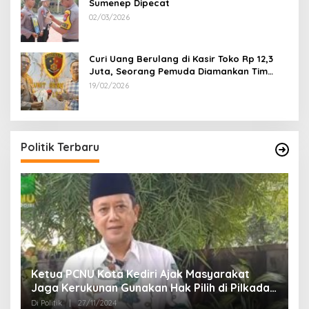
Sumenep Dipecat
02/03/2026
Curi Uang Berulang di Kasir Toko Rp 12,3
Juta, Seorang Pemuda Diamankan Tim
Reskrim Polsek Lenteng Sumenep
19/02/2026
Politik Terbaru
Ketua PCNU Kota Kediri Ajak Masyarakat
Jaga Kerukunan Gunakan Hak Pilih di Pilkada
2024
Di Politik
|
27/11/2024