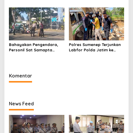
Jabat Kapolres Sumenep
Bahayakan Pengendara,
Polres Sumenep Terjunkan
Personil Sat Samapta
Labfor Polda Jatim ke
Polres Sumenep Bersihkan
Lokasi Ledakan Mobil di
Ceceran oli di Jalan Pabian
Ambunten
Komentar
News Feed