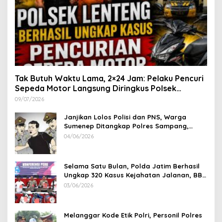
Tak Butuh Waktu Lama, 2×24 Jam: Pelaku Pencuri
Sepeda Motor Langsung Diringkus Polsek
Lenteng di Wilayah Manding
09/07/2026
Janjikan Lolos Polisi dan PNS, Warga
Sumenep Ditangkap Polres Sampang,
Korban Rugi Rp 600 juta
04/06/2026
Selama Satu Bulan, Polda Jatim Berhasil
Ungkap 320 Kasus Kejahatan Jalanan, BB
100 Sepeda Motor dan 12 Mobil Diamankan
03/06/2026
Melanggar Kode Etik Polri, Personil Polres