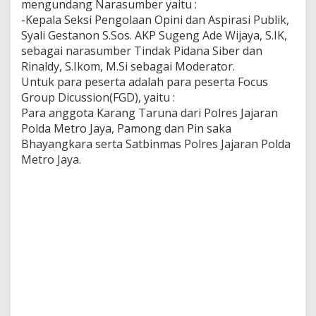
mengundang Narasumber yaitu :
n
-Kepala Seksi Pengolaan Opini dan Aspirasi Publik,
e
a
Syali Gestanon S.Sos. AKP Sugeng Ade Wijaya, S.IK,
l
sebagai narasumber Tindak Pidana Siber dan
L
Rinaldy, S.Ikom, M.Si sebagai Moderator.
a
Untuk para peserta adalah para peserta Focus
w
a
Group Dicussion(FGD), yaitu :
n
Para anggota Karang Taruna dari Polres Jajaran
H
Polda Metro Jaya, Pamong dan Pin saka
o
Bhayangkara serta Satbinmas Polres Jajaran Polda
a
Metro Jaya.
k
s
d
a
n
H
a
t
e
S
p
e
e