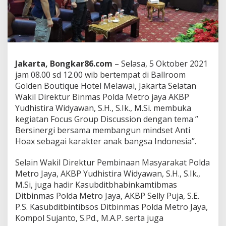
i
n
e
r
g
i
D
Jakarta, Bongkar86.com
– Selasa, 5 Oktober 2021
e
jam 08.00 sd 12.00 wib bertempat di Ballroom
n
Golden Boutique Hotel Melawai, Jakarta Selatan
g
a
Wakil Direktur Binmas Polda Metro jaya AKBP
n
Yudhistira Widyawan, S.H., S.Ik., M.Si. membuka
G
kegiatan Focus Group Discussion dengan tema ”
e
Bersinergi bersama membangun mindset Anti
n
e
Hoax sebagai karakter anak bangsa Indonesia”.
r
a
Selain Wakil Direktur Pembinaan Masyarakat Polda
s
Metro Jaya, AKBP Yudhistira Widyawan, S.H., S.Ik.,
i
M.Si, juga hadir Kasubditbhabinkamtibmas
M
i
Ditbinmas Polda Metro Jaya, AKBP Selly Puja, S.E.
l
P.S. Kasubditbintibsos Ditbinmas Polda Metro Jaya,
l
Kompol Sujanto, S.Pd., M.A.P. serta juga
e