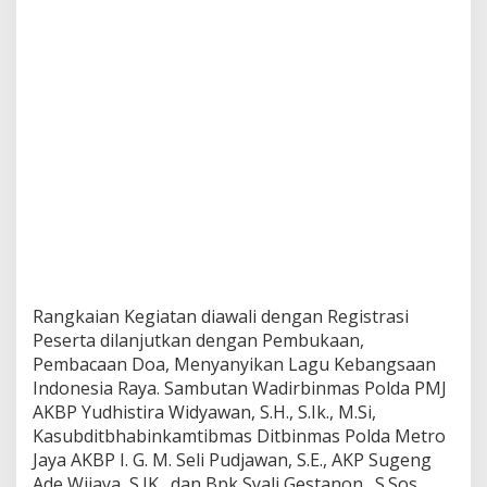
c
h
M
e
n
j
a
g
a
K
e
u
t
u
h
a
Rangkaian Kegiatan diawali dengan Registrasi
n
Peserta dilanjutkan dengan Pembukaan,
N
Pembacaan Doa, Menyanyikan Lagu Kebangsaan
K
R
Indonesia Raya. Sambutan Wadirbinmas Polda PMJ
I
AKBP Yudhistira Widyawan, S.H., S.Ik., M.Si,
Kasubditbhabinkamtibmas Ditbinmas Polda Metro
Jaya AKBP I. G. M. Seli Pudjawan, S.E., AKP Sugeng
Ade Wijaya, S.IK., dan Bpk Syali Gestanon,. S.Sos