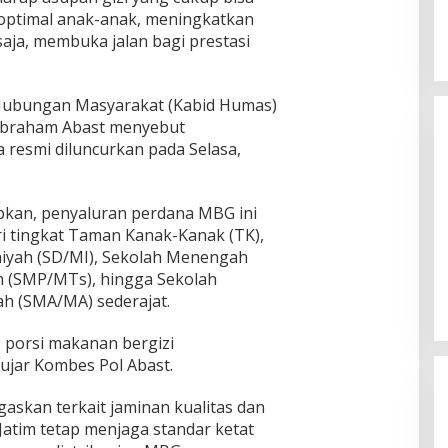
Tunjangan Guru Ngaji, Bupati
timal anak-anak, meningkatkan
Fauzi: Guru Ngaji Berperan
saja, membuka jalan bagi prestasi
Strategis Bangun Akhlak Generasi
 Hubungan Masyarakat (Kabid Humas)
 Abraham Abast menyebut
 resmi diluncurkan pada Selasa,
kan, penyaluran perdana MBG ini
i tingkat Taman Kanak-Kanak (TK),
aiyah (SD/MI), Sekolah Menengah
 (SMP/MTs), hingga Sekolah
h (SMA/MA) sederajat.
2 porsi makanan bergizi
 ujar Kombes Pol Abast.
askan terkait jaminan kualitas dan
Jatim tetap menjaga standar ketat