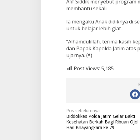
Afif Siddik menyebut program m
membantu sekali.
Ia mengaku Anak didiknya di s
untuk belajar lebih giat.
“Alhamdulillah, terima kasih k
dan Bapak Kapolda Jatim atas p
ujarnya. (*)
Post Views:
5,185
I
N
Pos sebelumnya
Biddokkes Polda Jatim Gelar Bakti
a
Kesehatan Berkah Bagi Ribuan Ojol 
v
Hari Bhayangkara ke 79
i