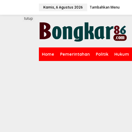
L
Tambahkan Menu
e
Kamis, 6 Agustus 2026
w
a
tutup
t
i
k
e
k
o
Home
Pemerintahan
Politik
Hukum
n
t
e
n