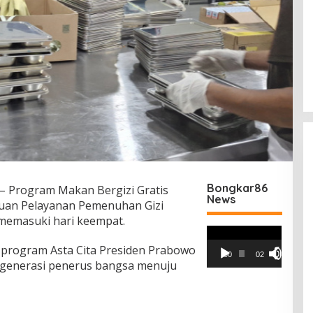
Bongkar86
– Program Makan Bergizi Gratis
News
tuan Pelayanan Pemenuhan Gizi
 memasuki hari keempat.
Pemutar
Video
 program Asta Cita Presiden Prabowo
00:00
02:42
 generasi penerus bangsa menuju