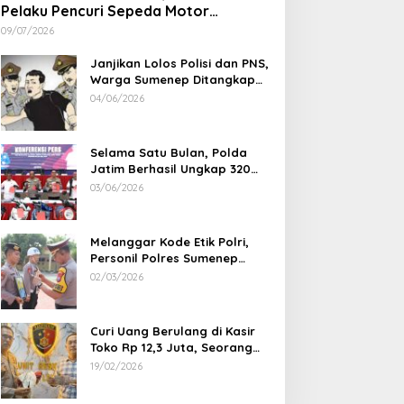
Pelaku Pencuri Sepeda Motor
Langsung Diringkus Polsek Lenteng di
09/07/2026
Wilayah Manding
Janjikan Lolos Polisi dan PNS,
Warga Sumenep Ditangkap
Polres Sampang, Korban Rugi
04/06/2026
Rp 600 juta
Selama Satu Bulan, Polda
Jatim Berhasil Ungkap 320
Kasus Kejahatan Jalanan, BB
03/06/2026
100 Sepeda Motor dan 12
Mobil Diamankan
Melanggar Kode Etik Polri,
Personil Polres Sumenep
Dipecat
02/03/2026
Curi Uang Berulang di Kasir
Toko Rp 12,3 Juta, Seorang
Pemuda Diamankan Tim
19/02/2026
Reskrim Polsek Lenteng
Sumenep