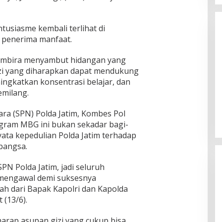
usiasme kembali terlihat di
 penerima manfaat.
gembira menyambut hidangan yang
izi yang diharapkan dapat mendukung
ngkatkan konsentrasi belajar, dan
Ketua Komisi II DPR RI: Pilkada
emilang.
Serentak 2024 Berjalan Lancar
dan Kondusif
Di Politik
|
29/11/2024
ara (SPN) Polda Jatim, Kombes Pol
ram MBG ini bukan sekadar bagi-
ta kepedulian Polda Jatim terhadap
bangsa.
PN Polda Jatim, jadi seluruh
 mengawal demi suksesnya
h dari Bapak Kapolri dan Kapolda
 (13/6).
harap asupan gizi yang cukup bisa
Pemkab Sumenep Salurkan