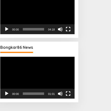
00:00
04:18
Bongkar86 News
Pemutar
Video
00:00
01:01