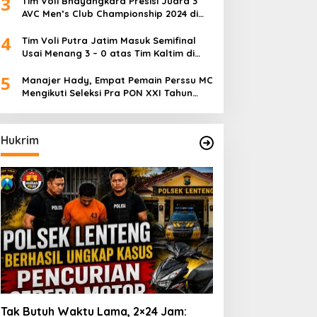
3
Tim Voli Bhayangkara Presisi Juara 3
AVC Men’s Club Championship 2024 di
Iran
4
Tim Voli Putra Jatim Masuk Semifinal
Usai Menang 3 – 0 atas Tim Kaltim di
PON XXI Sumut
5
Manajer Hady, Empat Pemain Perssu MC
Mengikuti Seleksi Pra PON XXI Tahun
2024
Hukrim
Tak Butuh Waktu Lama, 2×24 Jam: