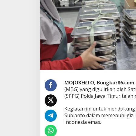
e
n
u
h
i
G
i
z
i
P
e
l
a
j
a
MOJOKERTO, Bongkar86.com
r
(MBG) yang digulirkan oleh Sa
,
(SPPG) Polda Jawa Timur telah
P
r
o
Kegiatan ini untuk mendukung
g
Subianto dalam memenuhi gizi
r
Indonesia emas.
a
m
M