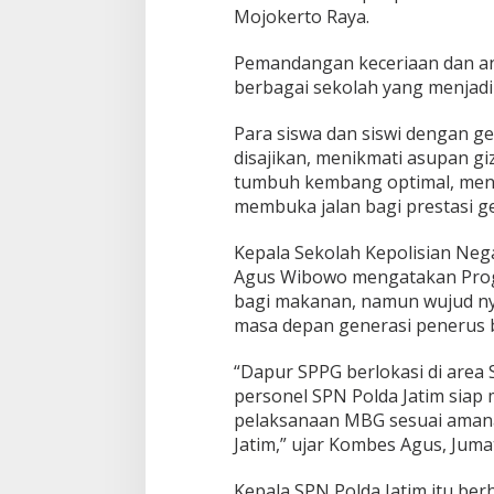
Mojokerto Raya.
Pemandangan keceriaan dan ant
berbagai sekolah yang menjadi
Para siswa dan siswi dengan 
disajikan, menikmati asupan g
tumbuh kembang optimal, meni
membuka jalan bagi prestasi g
Kepala Sekolah Kepolisian Neg
Agus Wibowo mengatakan Prog
bagi makanan, namun wujud nya
masa depan generasi penerus 
“Dapur SPPG berlokasi di area S
personel SPN Polda Jatim siap
pelaksanaan MBG sesuai amana
Jatim,” ujar Kombes Agus, Jumat
Kepala SPN Polda Jatim itu ber