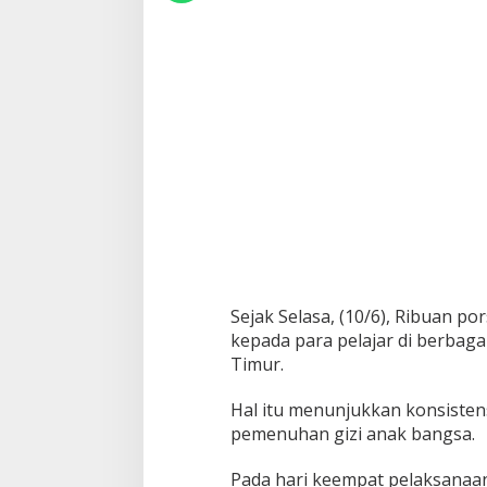
B
G
M
a
s
u
k
i
H
a
r
i
K
e
e
m
Sejak Selasa, (10/6), Ribuan po
p
kepada para pelajar di berbagai
a
Timur.
t
Hal itu menunjukkan konsisten
pemenuhan gizi anak bangsa.
Pada hari keempat pelaksanaann