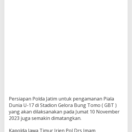
k
s
a
a
n
T
i
k
e
t
d
i
J
a
l
a
n
A
Persiapan Polda Jatim untuk pengamanan Piala
k
s
Dunia U-17 di Stadion Gelora Bung Tomo ( GBT )
e
yang akan dilaksanakan pada Jumat 10 November
s
2023 juga semakin dimatangkan.
M
a
Kapolda Jawa Timur Irjen Pol Drs Imam
s