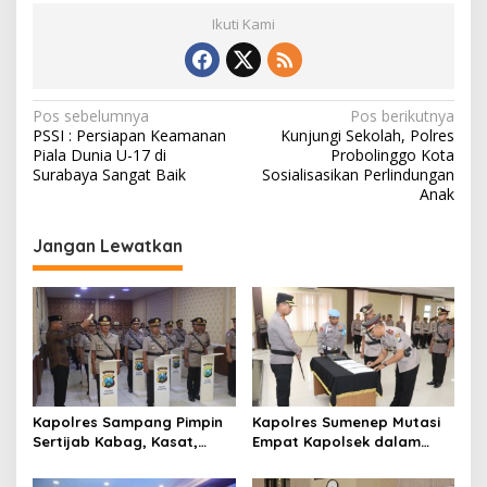
Ikuti Kami
N
Pos sebelumnya
Pos berikutnya
PSSI : Persiapan Keamanan
Kunjungi Sekolah, Polres
a
Piala Dunia U-17 di
Probolinggo Kota
v
Surabaya Sangat Baik
Sosialisasikan Perlindungan
Anak
i
g
Jangan Lewatkan
a
s
i
p
o
s
Kapolres Sampang Pimpin
Kapolres Sumenep Mutasi
Sertijab Kabag, Kasat,
Empat Kapolsek dalam
hingga 6 Kapolsek Jajaran
Penyegaran Kinerja