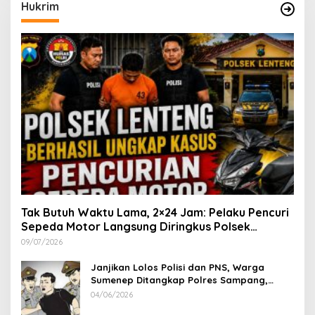
Hukrim
Tak Butuh Waktu Lama, 2×24 Jam: Pelaku Pencuri
Sepeda Motor Langsung Diringkus Polsek
Lenteng di Wilayah Manding
09/07/2026
Janjikan Lolos Polisi dan PNS, Warga
Sumenep Ditangkap Polres Sampang,
Korban Rugi Rp 600 juta
04/06/2026