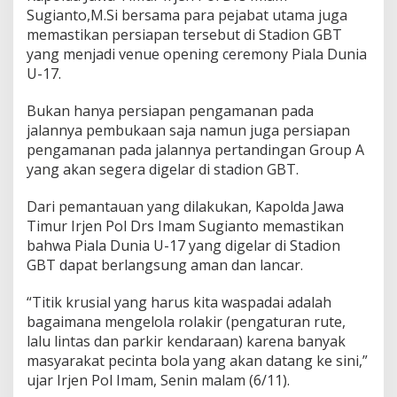
u
Sugianto,M.Si bersama para pejabat utama juga
k
memastikan persiapan tersebut di Stadion GBT
S
yang menjadi venue opening ceremony Piala Dunia
t
U-17.
a
d
i
Bukan hanya persiapan pengamanan pada
o
jalannya pembukaan saja namun juga persiapan
n
pengamanan pada jalannya pertandingan Group A
G
yang akan segera digelar di stadion GBT.
B
T
Dari pemantauan yang dilakukan, Kapolda Jawa
Timur Irjen Pol Drs Imam Sugianto memastikan
bahwa Piala Dunia U-17 yang digelar di Stadion
GBT dapat berlangsung aman dan lancar.
“Titik krusial yang harus kita waspadai adalah
bagaimana mengelola rolakir (pengaturan rute,
lalu lintas dan parkir kendaraan) karena banyak
masyarakat pecinta bola yang akan datang ke sini,”
ujar Irjen Pol Imam, Senin malam (6/11).