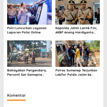
Polri Luncurkan Layanan
Kapolda Jatim Lantik PJU,
Laporan Polisi Online
AKBP Anang Hardiyanto
Jabat Kapolres Sumenep
Bahayakan Pengendara,
Polres Sumenep Terjunkan
Personil Sat Samapta
Labfor Polda Jatim ke
Polres Sumenep Bersihkan
Lokasi Ledakan Mobil di
Ceceran oli di Jalan Pabian
Ambunten
Komentar