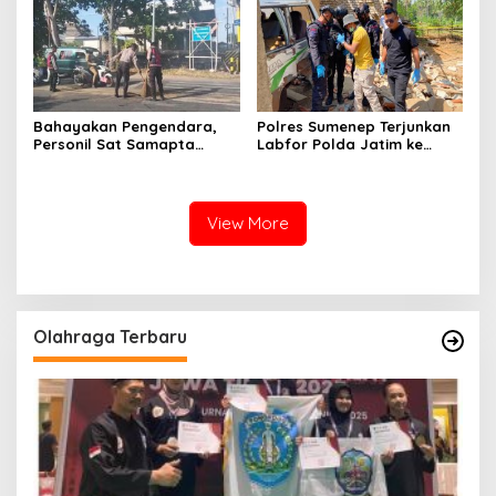
Bahayakan Pengendara,
Polres Sumenep Terjunkan
Personil Sat Samapta
Labfor Polda Jatim ke
Polres Sumenep Bersihkan
Lokasi Ledakan Mobil di
Ceceran oli di Jalan Pabian
Ambunten
View More
Olahraga Terbaru