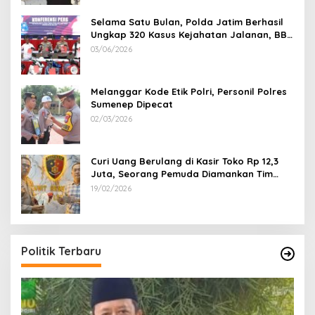
Selama Satu Bulan, Polda Jatim Berhasil
Ungkap 320 Kasus Kejahatan Jalanan, BB
100 Sepeda Motor dan 12 Mobil Diamankan
03/06/2026
Melanggar Kode Etik Polri, Personil Polres
Sumenep Dipecat
02/03/2026
Curi Uang Berulang di Kasir Toko Rp 12,3
Juta, Seorang Pemuda Diamankan Tim
Reskrim Polsek Lenteng Sumenep
19/02/2026
Politik Terbaru