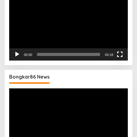
Video
00:00
04:18
Bongkar86 News
Pemutar
Video