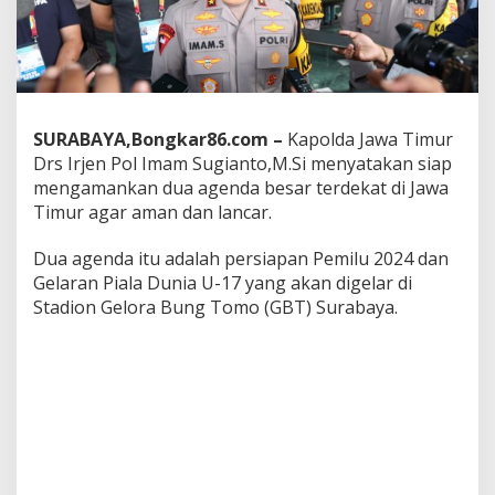
a
J
a
t
i
m
A
SURABAYA,Bongkar86.com –
Kapolda Jawa Timur
k
Drs Irjen Pol Imam Sugianto,M.Si menyatakan siap
a
mengamankan dua agenda besar terdekat di Jawa
n
M
Timur agar aman dan lancar.
e
l
Dua agenda itu adalah persiapan Pemilu 2024 dan
a
Gelaran Piala Dunia U-17 yang akan digelar di
k
Stadion Gelora Bung Tomo (GBT) Surabaya.
u
k
a
n
P
e
m
e
r
i