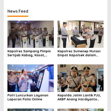
News Feed
Kapolres Sampang Pimpin
Kapolres Sumenep Mutasi
Sertijab Kabag, Kasat,
Empat Kapolsek dalam
hingga 6 Kapolsek Jajaran
Penyegaran Kinerja
Polri Luncurkan Layanan
Kapolda Jatim Lantik PJU,
Laporan Polisi Online
AKBP Anang Hardiyanto
Jabat Kapolres Sumenep