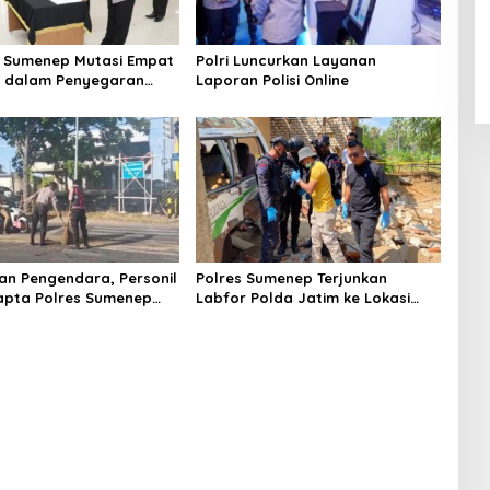
 Sumenep Mutasi Empat
Polri Luncurkan Layanan
k dalam Penyegaran
Laporan Polisi Online
n Pengendara, Personil
Polres Sumenep Terjunkan
apta Polres Sumenep
Labfor Polda Jatim ke Lokasi
 Ceceran oli di Jalan
Ledakan Mobil di Ambunten