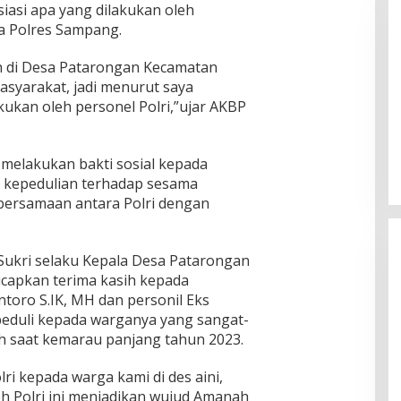
iasi apa yang dilakukan oleh
a Polres Sampang.
ih di Desa Patarongan Kecamatan
asyarakat, jadi menurut saya
ukan oleh personel Polri,”ujar AKBP
Pemkab Sumenep Salurkan
Tunjangan Guru Ngaji, Bupati
melakukan bakti sosial kepada
Fauzi: Guru Ngaji Berperan
 kepedulian terhadap sesama
Strategis Bangun Akhlak Generasi
bersamaan antara Polri dengan
Sukri selaku Kepala Desa Patarongan
apkan terima kasih kepada
oro S.IK, MH dan personil Eks
peduli kepada warganya yang sangat-
h saat kemarau panjang tahun 2023.
ri kepada warga kami di des aini,
h Polri ini menjadikan wujud Amanah