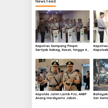
News Feed
Kapolres Sampang Pimpin
Kapolres
Sertijab Kabag, Kasat, hingga 6
Kapolse
Kapolsek Jajaran
Kinerja
Kapolda Jatim Lantik PJU, AKBP
Bahayaka
Anang Hardiyanto Jabat
Sat Sam
Kapolres Sumenep
Bersihkan
Pabian