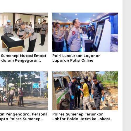
 Sumenep Mutasi Empat
Polri Luncurkan Layanan
k dalam Penyegaran
Laporan Polisi Online
n Pengendara, Personil
Polres Sumenep Terjunkan
apta Polres Sumenep
Labfor Polda Jatim ke Lokasi
 Ceceran oli di Jalan
Ledakan Mobil di Ambunten