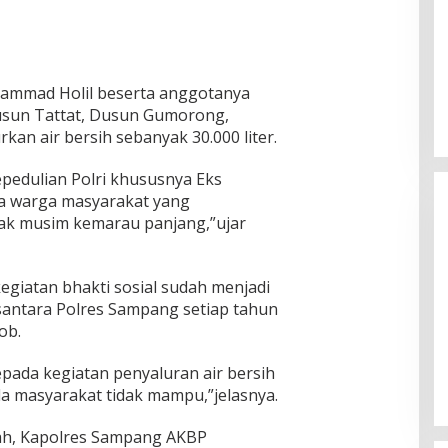
ammad Holil beserta anggotanya
usun Tattat, Dusun Gumorong,
an air bersih sebanyak 30.000 liter.
epedulian Polri khususnya Eks
a warga masyarakat yang
ak musim kemarau panjang,”ujar
giatan bhakti sosial sudah menjadi
usantara Polres Sampang setiap tahun
Ketua Komisi II DPR RI: Pilkada
ob.
Serentak 2024 Berjalan Lancar
dan Kondusif
epada kegiatan penyaluran air bersih
Di Politik
|
29/11/2024
 masyarakat tidak mampu,”jelasnya.
sah, Kapolres Sampang AKBP