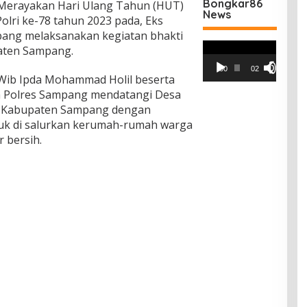
Bongkar86
Merayakan Hari Ulang Tahun (HUT)
News
olri ke-78 tahun 2023 pada, Eks
ang melaksanakan kegiatan bhakti
Pemutar
aten Sampang.
Video
00:00
02:42
 Wib Ipda Mohammad Holil beserta
a Polres Sampang mendatangi Desa
n Kabupaten Sampang dengan
tuk di salurkan kerumah-rumah warga
 bersih.