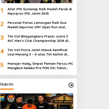
1
Atlet IPSI Sumenep Raih Medali Perak di
Kejurprov IPSI Jatim 2025
2
Personel Polres Lamongan Raih Dua
Medali Kejurnas UNY Open Run and
Jump Competition
3
Tim Voli Bhayangkara Presisi Juara 3
AVC Men’s Club Championship 2024 di
Iran
4
Tim Voli Putra Jatim Masuk Semifinal
Usai Menang 3 – 0 atas Tim Kaltim di
PON XXI Sumut
5
Manajer Hady, Empat Pemain Perssu MC
Mengikuti Seleksi Pra PON XXI Tahun
2024
Hukrim