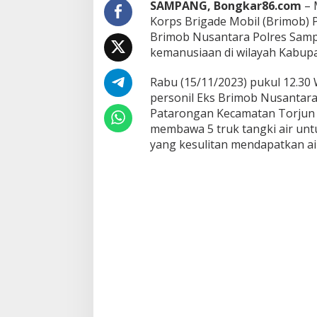
SAMPANG, Bongkar86.com
– 
n
Korps Brigade Mobil (Brimob) P
t
Brimob Nusantara Polres Samp
a
r
kemanusiaan di wilayah Kabup
a
P
Rabu (15/11/2023) pukul 12.30
o
personil Eks Brimob Nusantar
l
Patarongan Kecamatan Torju
r
e
membawa 5 truk tangki air un
s
yang kesulitan mendapatkan air
S
a
m
p
a
n
g
S
a
l
u
r
k