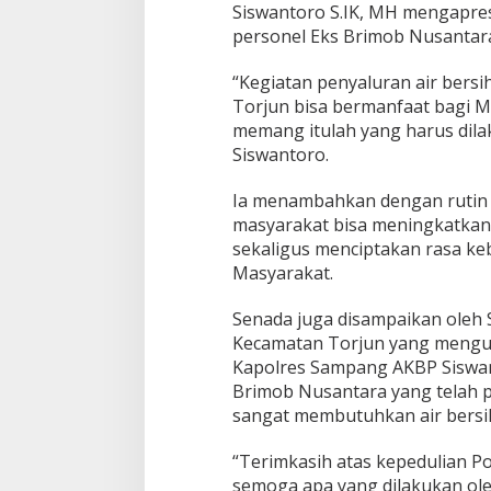
u
Siswantoro S.IK, MH mengapres
k
personel Eks Brimob Nusantar
M
a
“Kegiatan penyaluran air bers
s
y
Torjun bisa bermanfaat bagi M
a
memang itulah yang harus dilak
r
Siswantoro.
a
k
Ia menambahkan dengan rutin 
a
t
masyarakat bisa meningkatkan
sekaligus menciptakan rasa ke
Masyarakat.
Senada juga disampaikan oleh 
Kecamatan Torjun yang menguc
Kapolres Sampang AKBP Siswant
Brimob Nusantara yang telah 
sangat membutuhkan air bersi
“Terimkasih atas kepedulian Pol
semoga apa yang dilakukan ole