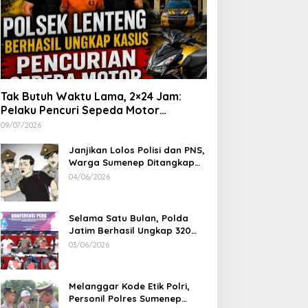
Tak Butuh Waktu Lama, 2×24 Jam:
Pelaku Pencuri Sepeda Motor
Langsung Diringkus Polsek Lenteng di
09/07/2026
Wilayah Manding
Janjikan Lolos Polisi dan PNS,
Warga Sumenep Ditangkap
Polres Sampang, Korban Rugi
04/06/2026
Rp 600 juta
Selama Satu Bulan, Polda
Jatim Berhasil Ungkap 320
Kasus Kejahatan Jalanan, BB
03/06/2026
100 Sepeda Motor dan 12
Mobil Diamankan
Melanggar Kode Etik Polri,
Personil Polres Sumenep