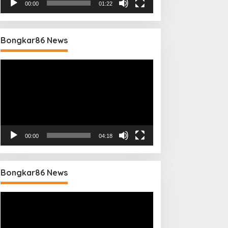
00:00
01:22
Bongkar86 News
Pemutar
Video
00:00
04:18
Bongkar86 News
Pemutar
Video