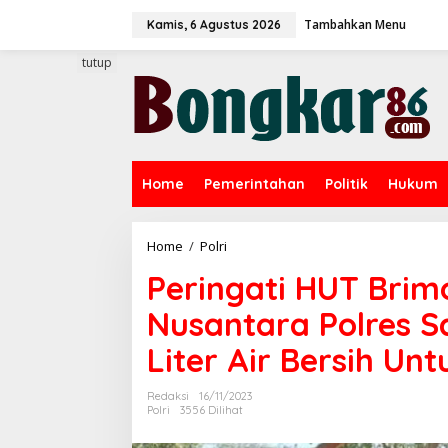
L
Tambahkan Menu
e
Kamis, 6 Agustus 2026
w
a
tutup
t
i
k
e
k
o
Home
Pemerintahan
Politik
Hukum
n
t
e
n
Home
/
Polri
P
e
Peringati HUT Brim
r
i
Nusantara Polres 
n
g
Liter Air Bersih Un
a
t
i
Redaksi
16/11/2023
H
Polri
3556 Dilihat
U
T