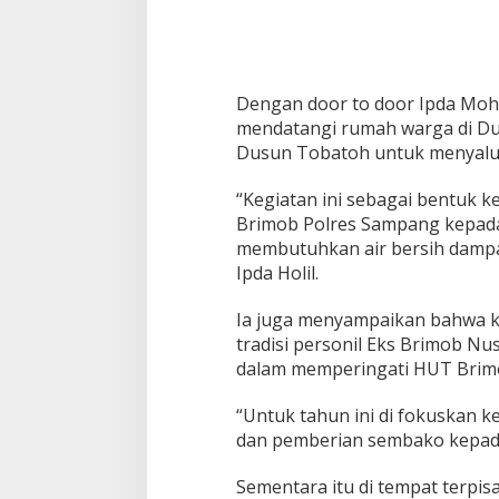
a
n
3
0
.
0
Dengan door to door Ipda Moh
0
mendatangi rumah warga di D
0
Dusun Tobatoh untuk menyalurk
L
i
“Kegiatan ini sebagai bentuk k
t
e
Brimob Polres Sampang kepad
r
membutuhkan air bersih damp
A
Ipda Holil.
i
r
Ia juga menyampaikan bahwa ke
B
e
tradisi personil Eks Brimob N
r
dalam memperingati HUT Brim
s
i
“Untuk tahun ini di fokuskan k
h
dan pemberian sembako kepada
U
n
t
Sementara itu di tempat terpi