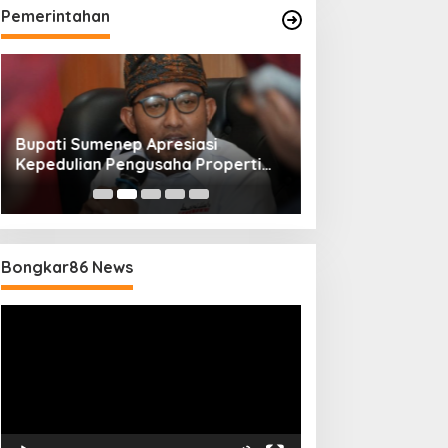
Pemerintahan
Bupati Sumenep Apresiasi
Naik Status Tipe
Kepedulian Pengusaha Properti
Anwar Sumenep J
Bantu Korban Gempa
Rujukan Berjenj
Bongkar86 News
Pemutar
Video