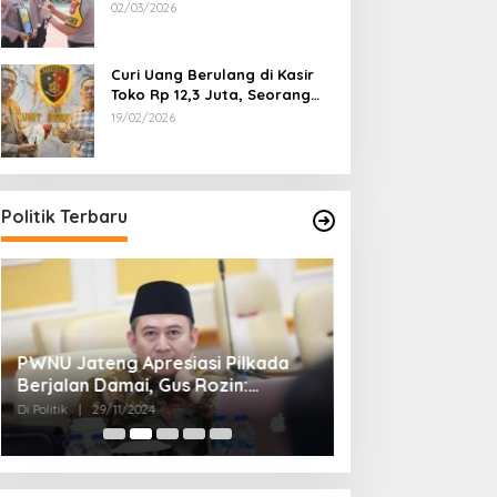
Dipecat
02/03/2026
Curi Uang Berulang di Kasir
Toko Rp 12,3 Juta, Seorang
Pemuda Diamankan Tim
19/02/2026
Reskrim Polsek Lenteng
Sumenep
Politik Terbaru
PWNU Jateng Apresiasi Pilkada
Belum Diumumka
Berjalan Damai, Gus Rozin:
Pamekasan, Pas
Cerminan Kedewasaan Politik
Deklarasi Keme
Di Politik
|
29/11/2024
Di Politik
|
27/11/2024
Masyarakat