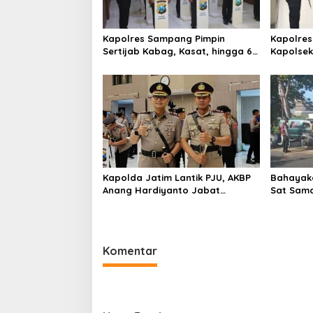
o
s
Kapolres Sampang Pimpin
Kapolres
Sertijab Kabag, Kasat, hingga 6
Kapolse
Kapolsek Jajaran
Kinerja
Kapolda Jatim Lantik PJU, AKBP
Bahayaka
Anang Hardiyanto Jabat
Sat Sam
Kapolres Sumenep
Bersihkan
Pabian
Komentar