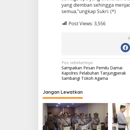
yang diemban sehingga menjadi
semua,”ungkap Sukri. (*)
Post Views:
3,556
I
N
Pos sebelumnya
Sampaikan Pesan Pemilu Damai
a
Kapolres Pelabuhan Tanjungperak
v
Sambangi Tokoh Agama
i
Jangan Lewatkan
g
a
s
i
p