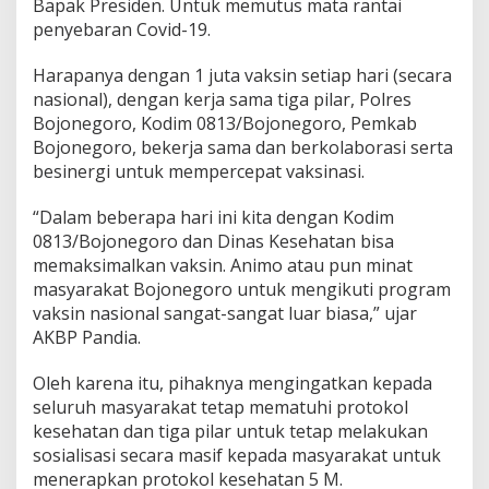
Bapak Presiden. Untuk memutus mata rantai
a
penyebaran Covid-19.
r
W
a
Harapanya dengan 1 juta vaksin setiap hari (secara
r
nasional), dengan kerja sama tiga pilar, Polres
g
Bojonegoro, Kodim 0813/Bojonegoro, Pemkab
a
Bojonegoro, bekerja sama dan berkolaborasi serta
P
besinergi untuk mempercepat vaksinasi.
e
l
o
“Dalam beberapa hari ini kita dengan Kodim
s
0813/Bojonegoro dan Dinas Kesehatan bisa
o
memaksimalkan vaksin. Animo atau pun minat
k
masyarakat Bojonegoro untuk mengikuti program
D
e
vaksin nasional sangat-sangat luar biasa,” ujar
s
AKBP Pandia.
a
Oleh karena itu, pihaknya mengingatkan kepada
seluruh masyarakat tetap mematuhi protokol
kesehatan dan tiga pilar untuk tetap melakukan
sosialisasi secara masif kepada masyarakat untuk
menerapkan protokol kesehatan 5 M.