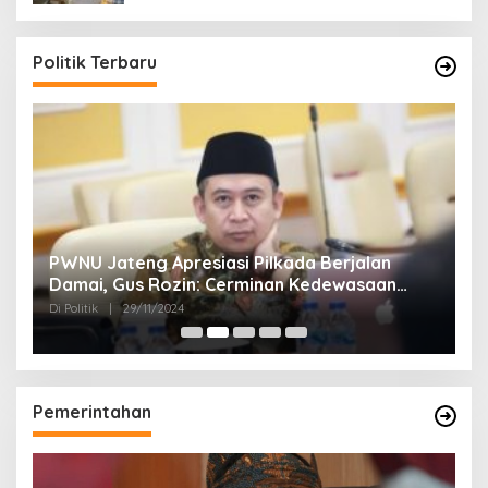
Politik Terbaru
24
PWNU Jateng Apresiasi Pilkada Berjalan
B
Damai, Gus Rozin: Cerminan Kedewasaan
K
Politik Masyarakat
Di Politik
|
29/11/2024
Di 
Pemerintahan