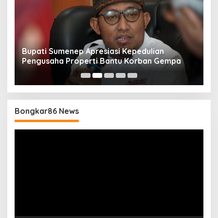
Bupati Sumenep Apresiasi Kepedulian
N
Pengusaha Properti Bantu Korban Gempa
S
B
Bongkar86 News
Pemutar
Video