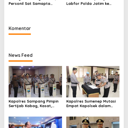
Personil Sat Samapta
Labfor Polda Jatim ke
Polres Sumenep Bersihkan
Lokasi Ledakan Mobil di
Ceceran oli di Jalan Pabian
Ambunten
Komentar
News Feed
Kapolres Sampang Pimpin
Kapolres Sumenep Mutasi
Sertijab Kabag, Kasat,
Empat Kapolsek dalam
hingga 6 Kapolsek Jajaran
Penyegaran Kinerja