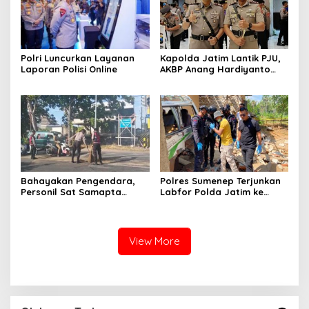
Polri Luncurkan Layanan
Kapolda Jatim Lantik PJU,
Laporan Polisi Online
AKBP Anang Hardiyanto
Jabat Kapolres Sumenep
Bahayakan Pengendara,
Polres Sumenep Terjunkan
Personil Sat Samapta
Labfor Polda Jatim ke
Polres Sumenep Bersihkan
Lokasi Ledakan Mobil di
Ceceran oli di Jalan Pabian
Ambunten
View More