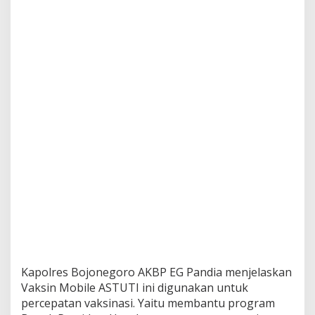
r
k
a
n
V
a
k
s
i
n
M
o
b
i
l
e
A
S
T
U
T
Kapolres Bojonegoro AKBP EG Pandia menjelaskan
I
S
Vaksin Mobile ASTUTI ini digunakan untuk
a
percepatan vaksinasi. Yaitu membantu program
s