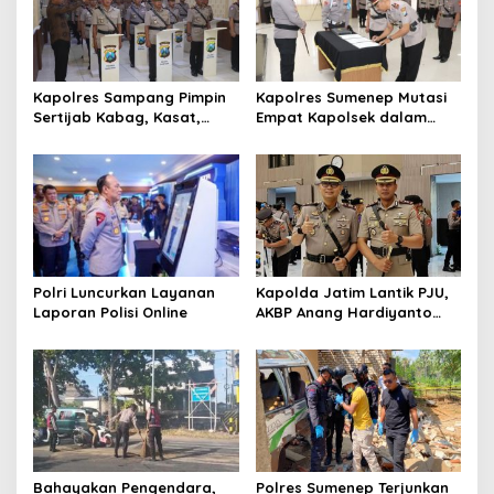
o
s
Kapolres Sampang Pimpin
Kapolres Sumenep Mutasi
Sertijab Kabag, Kasat,
Empat Kapolsek dalam
hingga 6 Kapolsek Jajaran
Penyegaran Kinerja
Polri Luncurkan Layanan
Kapolda Jatim Lantik PJU,
Laporan Polisi Online
AKBP Anang Hardiyanto
Jabat Kapolres Sumenep
Bahayakan Pengendara,
Polres Sumenep Terjunkan