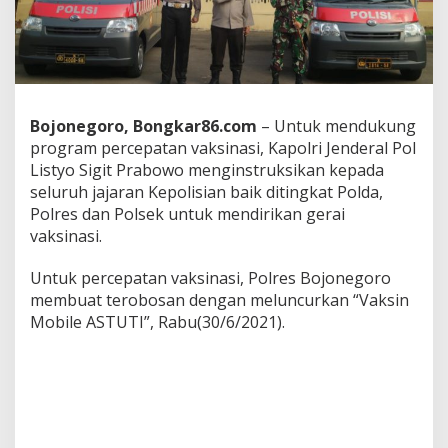
P
o
l
i
s
i
d
Bojonegoro, Bongkar86.com
– Untuk mendukung
i
program percepatan vaksinasi, Kapolri Jenderal Pol
B
Listyo Sigit Prabowo menginstruksikan kepada
o
j
seluruh jajaran Kepolisian baik ditingkat Polda,
o
Polres dan Polsek untuk mendirikan gerai
n
vaksinasi.
e
g
Untuk percepatan vaksinasi, Polres Bojonegoro
o
r
membuat terobosan dengan meluncurkan “Vaksin
o
Mobile ASTUTI”, Rabu(30/6/2021).
M
e
l
u
n
c
u