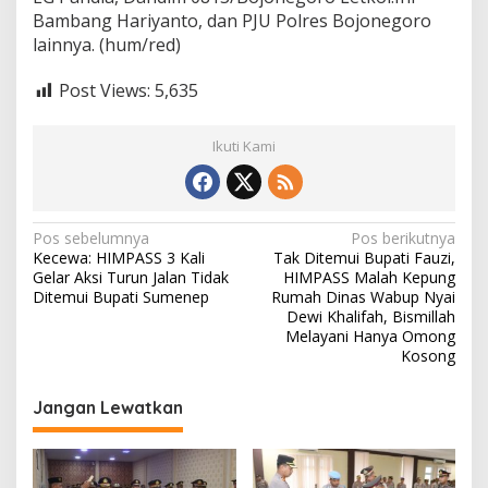
Bambang Hariyanto, dan PJU Polres Bojonegoro
lainnya. (hum/red)
Post Views:
5,635
Ikuti Kami
N
Pos sebelumnya
Pos berikutnya
Kecewa: HIMPASS 3 Kali
Tak Ditemui Bupati Fauzi,
a
Gelar Aksi Turun Jalan Tidak
HIMPASS Malah Kepung
v
Ditemui Bupati Sumenep
Rumah Dinas Wabup Nyai
Dewi Khalifah, Bismillah
i
Melayani Hanya Omong
Kosong
g
a
Jangan Lewatkan
s
i
p