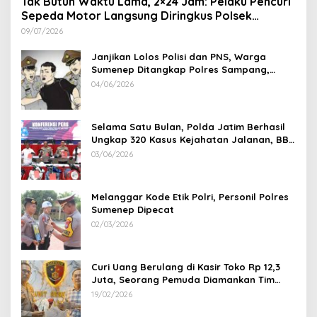
Tak Butuh Waktu Lama, 2×24 Jam: Pelaku Pencuri
Sepeda Motor Langsung Diringkus Polsek
Lenteng di Wilayah Manding
09/07/2026
Janjikan Lolos Polisi dan PNS, Warga
Sumenep Ditangkap Polres Sampang,
Korban Rugi Rp 600 juta
04/06/2026
Selama Satu Bulan, Polda Jatim Berhasil
Ungkap 320 Kasus Kejahatan Jalanan, BB
100 Sepeda Motor dan 12 Mobil Diamankan
03/06/2026
Melanggar Kode Etik Polri, Personil Polres
Sumenep Dipecat
02/03/2026
Curi Uang Berulang di Kasir Toko Rp 12,3
Juta, Seorang Pemuda Diamankan Tim
Reskrim Polsek Lenteng Sumenep
19/02/2026