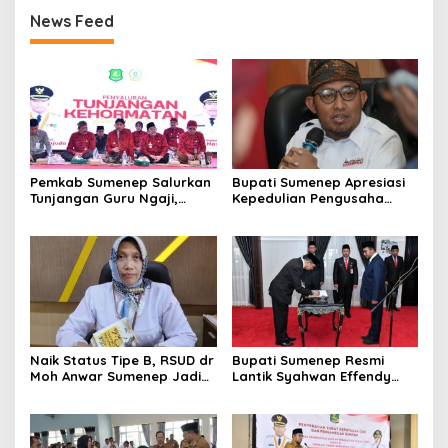
News Feed
Pemkab Sumenep Salurkan
Bupati Sumenep Apresiasi
Tunjangan Guru Ngaji,
Kepedulian Pengusaha
Bupati Fauzi: Guru Ngaji
Properti Bantu Korban
Berperan Strategis Bangun
Gempa
Akhlak Generasi
Naik Status Tipe B, RSUD dr
Bupati Sumenep Resmi
Moh Anwar Sumenep Jadi
Lantik Syahwan Effendy
Rumah Sakit Rujukan
Sebagai PJ Sekda
Berjenjang