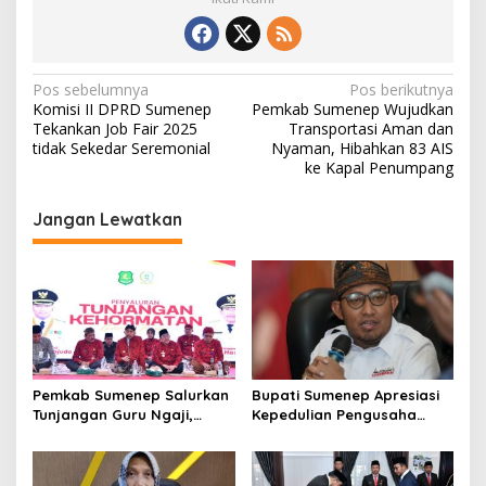
N
Pos sebelumnya
Pos berikutnya
Komisi II DPRD Sumenep
Pemkab Sumenep Wujudkan
a
Tekankan Job Fair 2025
Transportasi Aman dan
v
tidak Sekedar Seremonial
Nyaman, Hibahkan 83 AIS
ke Kapal Penumpang
i
g
Jangan Lewatkan
a
s
i
p
o
s
Pemkab Sumenep Salurkan
Bupati Sumenep Apresiasi
Tunjangan Guru Ngaji,
Kepedulian Pengusaha
Bupati Fauzi: Guru Ngaji
Properti Bantu Korban
Berperan Strategis Bangun
Gempa
Akhlak Generasi