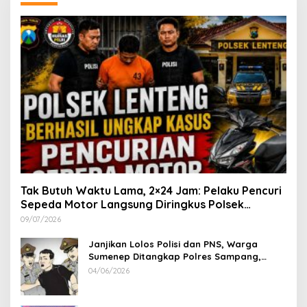
Tak Butuh Waktu Lama, 2×24 Jam: Pelaku Pencuri
Sepeda Motor Langsung Diringkus Polsek
Lenteng di Wilayah Manding
09/07/2026
Janjikan Lolos Polisi dan PNS, Warga
Sumenep Ditangkap Polres Sampang,
Korban Rugi Rp 600 juta
04/06/2026