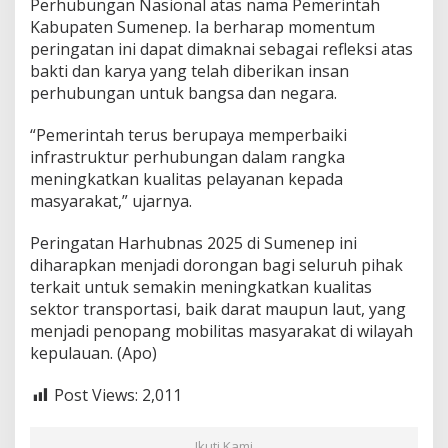
Perhubungan Nasional atas nama Pemerintah
s
Kabupaten Sumenep. Ia berharap momentum
y
peringatan ini dapat dimaknai sebagai refleksi atas
i
m
bakti dan karya yang telah diberikan insan
perhubungan untuk bangsa dan negara.
“Pemerintah terus berupaya memperbaiki
infrastruktur perhubungan dalam rangka
meningkatkan kualitas pelayanan kepada
masyarakat,” ujarnya.
Peringatan Harhubnas 2025 di Sumenep ini
diharapkan menjadi dorongan bagi seluruh pihak
terkait untuk semakin meningkatkan kualitas
sektor transportasi, baik darat maupun laut, yang
menjadi penopang mobilitas masyarakat di wilayah
kepulauan. (Apo)
Post Views:
2,011
Ikuti Kami