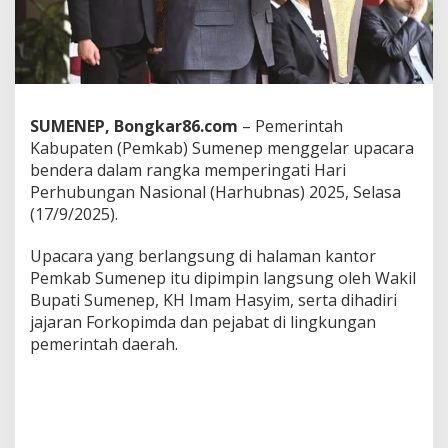
U
p
a
c
a
r
a
SUMENEP, Bongkar86.com
– Pemerintah
H
Kabupaten (Pemkab) Sumenep menggelar upacara
a
bendera dalam rangka memperingati Hari
r
i
Perhubungan Nasional (Harhubnas) 2025, Selasa
P
(17/9/2025).
e
r
Upacara yang berlangsung di halaman kantor
h
Pemkab Sumenep itu dipimpin langsung oleh Wakil
u
b
Bupati Sumenep, KH Imam Hasyim, serta dihadiri
u
jajaran Forkopimda dan pejabat di lingkungan
n
pemerintah daerah.
g
a
n
N
a
s