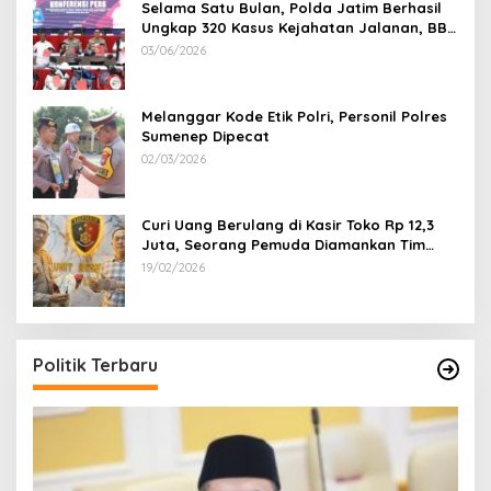
Selama Satu Bulan, Polda Jatim Berhasil
Ungkap 320 Kasus Kejahatan Jalanan, BB
100 Sepeda Motor dan 12 Mobil Diamankan
03/06/2026
Melanggar Kode Etik Polri, Personil Polres
Sumenep Dipecat
02/03/2026
Curi Uang Berulang di Kasir Toko Rp 12,3
Juta, Seorang Pemuda Diamankan Tim
Reskrim Polsek Lenteng Sumenep
19/02/2026
Politik Terbaru