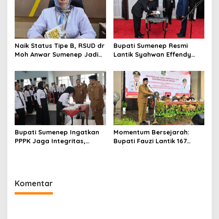
Naik Status Tipe B, RSUD dr
Bupati Sumenep Resmi
Moh Anwar Sumenep Jadi
Lantik Syahwan Effendy
Rumah Sakit Rujukan
Sebagai PJ Sekda
Berjenjang
Bupati Sumenep Ingatkan
Momentum Bersejarah:
PPPK Jaga Integritas,
Bupati Fauzi Lantik 167
Jangan Terjerat
PPPK, Titip Pesan Integritas
Perselingkuhan dan Judi
Online
Komentar