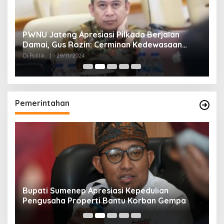
24
PWNU Jateng Apresiasi Pilkada Berjalan
B
Damai, Gus Rozin: Cerminan Kedewasaan
K
Politik Masyarakat
Di Politik
|
29/11/2024
Di 
Pemerintahan
Bupati Sumenep Apresiasi Kepedulian
N
Pengusaha Properti Bantu Korban Gempa
S
B