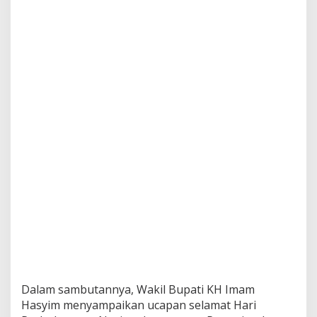
i
o
n
a
l
,
I
n
i
P
e
s
a
n
W
a
b
u
p
I
m
a
m
Dalam sambutannya, Wakil Bupati KH Imam
H
Hasyim menyampaikan ucapan selamat Hari
a