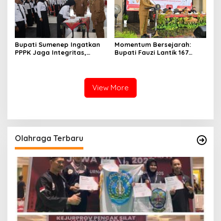
Bupati Sumenep Ingatkan
Momentum Bersejarah:
PPPK Jaga Integritas,
Bupati Fauzi Lantik 167
Jangan Terjerat
PPPK, Titip Pesan Integritas
Perselingkuhan dan Judi
Online
View More
Olahraga Terbaru