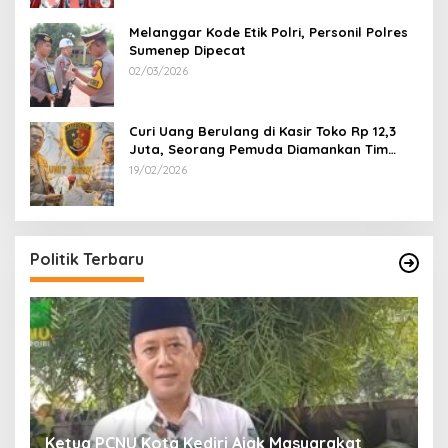
Melanggar Kode Etik Polri, Personil Polres
Sumenep Dipecat
02/03/2026
Curi Uang Berulang di Kasir Toko Rp 12,3
Juta, Seorang Pemuda Diamankan Tim
Reskrim Polsek Lenteng Sumenep
19/02/2026
Politik Terbaru
Ketua PCNU Kota Kediri Ajak Masyarakat