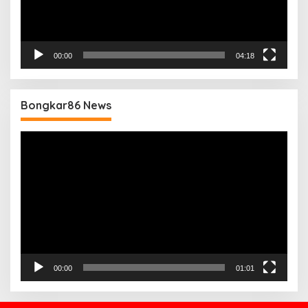
00:00
04:18
Bongkar86 News
Pemutar
Video
00:00
01:01