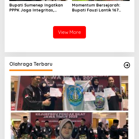
Bupati Sumenep Ingatkan
Momentum Bersejarah:
PPPK Jaga Integritas,
Bupati Fauzi Lantik 167
Jangan Terjerat
PPPK, Titip Pesan Integritas
Perselingkuhan dan Judi
Online
View More
Olahraga Terbaru