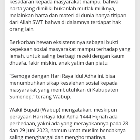
kesadaran kepada masyarakat mampu, bahwa
p
harta yang dimiliki bukanlah mutlak miliknya,
e
melainkan harta dan materi di dunia hanya titipan
d
u
dari Allah SWT bahwa di dalamnya terdapat hak
l
orang lain.
i
a
Berkorban hewan eksistensinya sebagai bukti
n
kepekaan sosial masyarakat mampu terhadap yang
S
o
lemah, untuk saling berbagi rezeki dengan kaum
s
dhuafa, fakir miskin, anak yatim dan piatu.
i
a
“Semoga dengan Hari Raya Idul Adha ini. bisa
l
menumbuhkan sikap kesalehan sosial kepada
masyarakat yang membutuhkan di Kabupaten
Sumenep,” terang Wabup.
Wakil Bupati (Wabup) mengatakan, meskipun
perayaan Hari Raya Idul Adha 1444 Hijriah ada
perbedaan, yakni ada yang merayakannya pada 28
dan 29 Juni 2023, namun umat muslim hendaknya
saling menghargai dan menghormatinya.