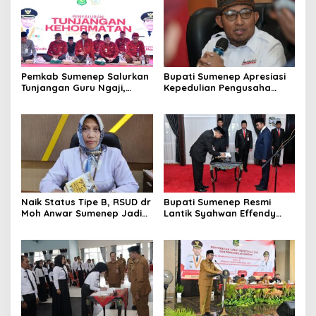
Pemkab Sumenep Salurkan
Bupati Sumenep Apresiasi
Tunjangan Guru Ngaji,
Kepedulian Pengusaha
Bupati Fauzi: Guru Ngaji
Properti Bantu Korban
Berperan Strategis Bangun
Gempa
Akhlak Generasi
Naik Status Tipe B, RSUD dr
Bupati Sumenep Resmi
Moh Anwar Sumenep Jadi
Lantik Syahwan Effendy
Rumah Sakit Rujukan
Sebagai PJ Sekda
Berjenjang