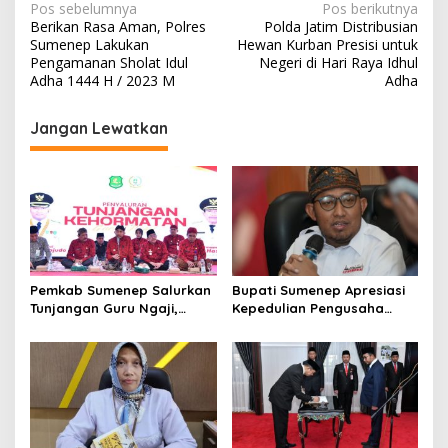
N
Pos sebelumnya
Pos berikutnya
Berikan Rasa Aman, Polres
Polda Jatim Distribusian
a
Sumenep Lakukan
Hewan Kurban Presisi untuk
v
Pengamanan Sholat Idul
Negeri di Hari Raya Idhul
Adha 1444 H / 2023 M
Adha
i
g
Jangan Lewatkan
a
s
i
p
o
s
Pemkab Sumenep Salurkan
Bupati Sumenep Apresiasi
Tunjangan Guru Ngaji,
Kepedulian Pengusaha
Bupati Fauzi: Guru Ngaji
Properti Bantu Korban
Berperan Strategis Bangun
Gempa
Akhlak Generasi