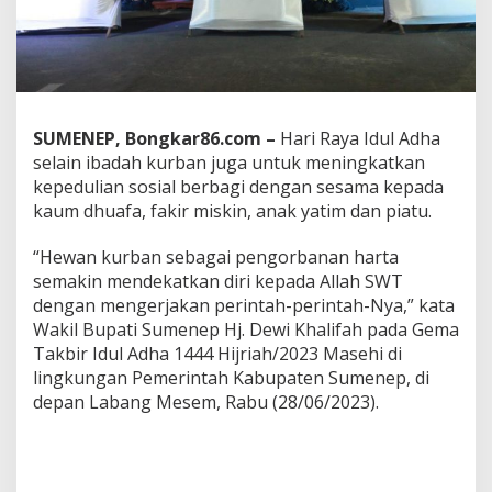
G
e
m
a
T
a
k
SUMENEP, Bongkar86.com –
Hari Raya Idul Adha
b
selain ibadah kurban juga untuk meningkatkan
i
kepedulian sosial berbagi dengan sesama kepada
r
,
kaum dhuafa, fakir miskin, anak yatim dan piatu.
W
a
“Hewan kurban sebagai pengorbanan harta
b
semakin mendekatkan diri kepada Allah SWT
u
dengan mengerjakan perintah-perintah-Nya,” kata
p
N
Wakil Bupati Sumenep Hj. Dewi Khalifah pada Gema
y
Takbir Idul Adha 1444 Hijriah/2023 Masehi di
a
lingkungan Pemerintah Kabupaten Sumenep, di
i
depan Labang Mesem, Rabu (28/06/2023).
E
v
a
:
B