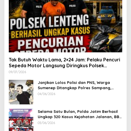
Tak Butuh Waktu Lama, 2×24 Jam: Pelaku Pencuri
Sepeda Motor Langsung Diringkus Polsek
Lenteng di Wilayah Manding
09/07/2026
Janjikan Lolos Polisi dan PNS, Warga
Sumenep Ditangkap Polres Sampang,
Korban Rugi Rp 600 juta
04/06/2026
Selama Satu Bulan, Polda Jatim Berhasil
Ungkap 320 Kasus Kejahatan Jalanan, BB
100 Sepeda Motor dan 12 Mobil Diamankan
03/06/2026