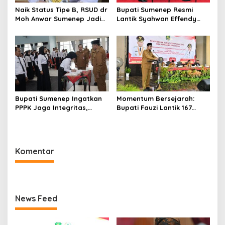
Naik Status Tipe B, RSUD dr
Bupati Sumenep Resmi
Moh Anwar Sumenep Jadi
Lantik Syahwan Effendy
Rumah Sakit Rujukan
Sebagai PJ Sekda
Berjenjang
Bupati Sumenep Ingatkan
Momentum Bersejarah:
PPPK Jaga Integritas,
Bupati Fauzi Lantik 167
Jangan Terjerat
PPPK, Titip Pesan Integritas
Perselingkuhan dan Judi
Online
Komentar
News Feed