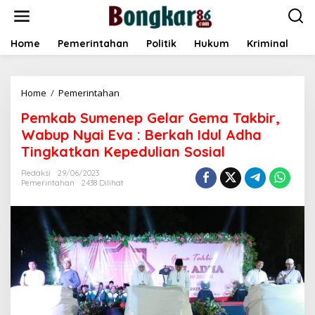
L
e
w
a
Home
Pemerintahan
Politik
Hukum
Kriminal
E
t
i
k
Home
/
Pemerintahan
P
e
e
k
Pemkab Sumenep Gelar Gema Takbir,
m
o
k
n
Wabup Nyai Eva : Berkah Idul Adha
a
t
Tingkatkan Kepedulian Sosial
b
e
S
n
Redaksi
29/06/2023
u
Pemerintahan
2438 Dilihat
m
e
n
e
p
G
e
l
a
r