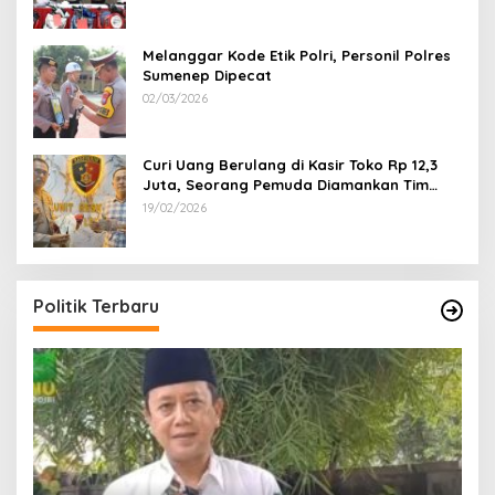
Melanggar Kode Etik Polri, Personil Polres
Sumenep Dipecat
02/03/2026
Curi Uang Berulang di Kasir Toko Rp 12,3
Juta, Seorang Pemuda Diamankan Tim
Reskrim Polsek Lenteng Sumenep
19/02/2026
Politik Terbaru