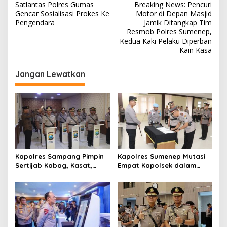
Satlantas Polres Gumas
Breaking News: Pencuri
a
Gencar Sosialisasi Prokes Ke
Motor di Depan Masjid
v
Pengendara
Jamik Ditangkap Tim
Resmob Polres Sumenep,
i
Kedua Kaki Pelaku Diperban
Kain Kasa
g
a
Jangan Lewatkan
s
i
p
o
s
Kapolres Sampang Pimpin
Kapolres Sumenep Mutasi
Sertijab Kabag, Kasat,
Empat Kapolsek dalam
hingga 6 Kapolsek Jajaran
Penyegaran Kinerja