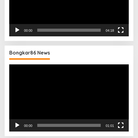
00:00
04:18
Bongkar86 News
Pemutar
Video
00:00
01:01