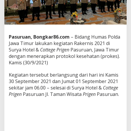
s
i
P
u
b
l
i
Pasuruan, Bongkar86.com
– Bidang Humas Polda
k
Jawa Timur lakukan kegiatan Rakernis 2021 di
,
Surya Hotel &
Cottege Prigen
Pasuruan, Jawa Timur
H
u
dengan menerapkan protokol kesehatan (prokes).
m
Kamis (30/9/2021)
a
s
Kegiatan tersebut berlangsung dari hari ini Kamis
P
30 September 2021 dan Jumat 01 September 2021
o
l
sekitar jam 06.00 – selesai di Surya Hotel &
Cottege
d
Prigen
Pasuruan Jl. Taman Wisata
Prigen
Pasuruan.
a
J
a
t
i
m
G