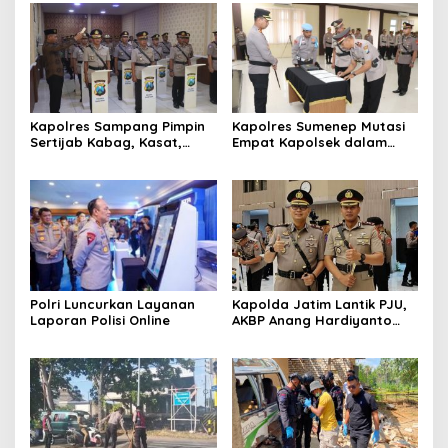
Kapolres Sampang Pimpin
Kapolres Sumenep Mutasi
Sertijab Kabag, Kasat,
Empat Kapolsek dalam
hingga 6 Kapolsek Jajaran
Penyegaran Kinerja
Polri Luncurkan Layanan
Kapolda Jatim Lantik PJU,
Laporan Polisi Online
AKBP Anang Hardiyanto
Jabat Kapolres Sumenep