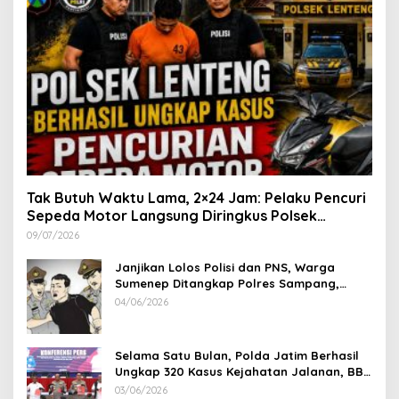
Tak Butuh Waktu Lama, 2×24 Jam: Pelaku Pencuri
Sepeda Motor Langsung Diringkus Polsek
Lenteng di Wilayah Manding
09/07/2026
Janjikan Lolos Polisi dan PNS, Warga
Sumenep Ditangkap Polres Sampang,
Korban Rugi Rp 600 juta
04/06/2026
Selama Satu Bulan, Polda Jatim Berhasil
Ungkap 320 Kasus Kejahatan Jalanan, BB
100 Sepeda Motor dan 12 Mobil Diamankan
03/06/2026