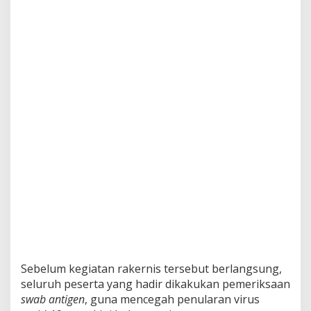
e
l
a
r
R
a
k
e
r
n
i
s
B
i
d
a
n
g
H
u
m
Sebelum kegiatan rakernis tersebut berlangsung,
a
s
seluruh peserta yang hadir dikakukan pemeriksaan
swab antigen
, guna mencegah penularan virus