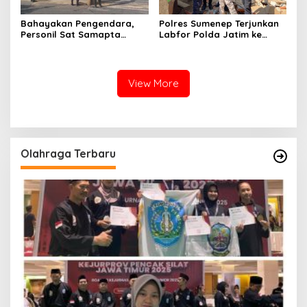
Bahayakan Pengendara,
Polres Sumenep Terjunkan
Personil Sat Samapta
Labfor Polda Jatim ke
Polres Sumenep Bersihkan
Lokasi Ledakan Mobil di
Ceceran oli di Jalan Pabian
Ambunten
View More
Olahraga Terbaru