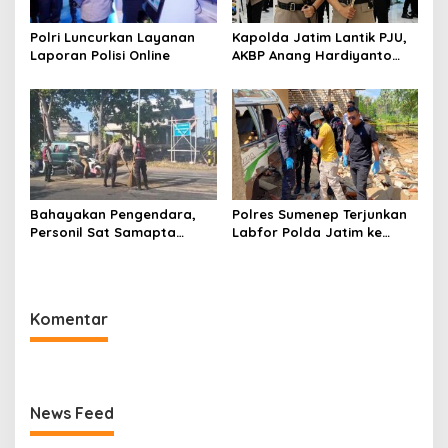
Polri Luncurkan Layanan
Kapolda Jatim Lantik PJU,
Laporan Polisi Online
AKBP Anang Hardiyanto
Jabat Kapolres Sumenep
Bahayakan Pengendara,
Polres Sumenep Terjunkan
Personil Sat Samapta
Labfor Polda Jatim ke
Polres Sumenep Bersihkan
Lokasi Ledakan Mobil di
Ceceran oli di Jalan Pabian
Ambunten
Komentar
News Feed