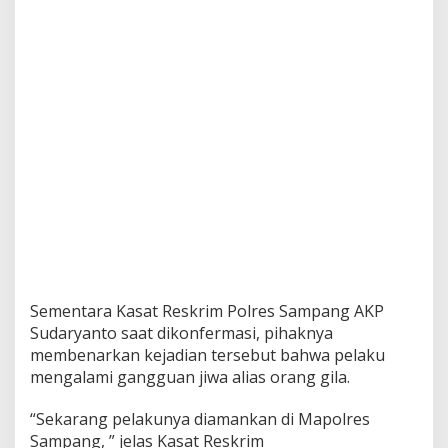
a
k
i
t
J
i
w
a
Sementara Kasat Reskrim Polres Sampang AKP
Sudaryanto saat dikonfermasi, pihaknya
membenarkan kejadian tersebut bahwa pelaku
mengalami gangguan jiwa alias orang gila.
“Sekarang pelakunya diamankan di Mapolres
Sampang, ” jelas Kasat Reskrim