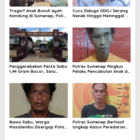
Tragis!!! Anak Bunuh Ayah
Cucu Diduga ODGJ Serang
Kandung di Sumenep, Polisi
Nenek Hingga Meninggal di
Amankan Pelaku
Tempat, Polisi Amankan
Pelaku
Penggerebekan Pesta Sabu
Polres Sumenep Ringkus
1,44 Gram Bocor, Satu
Pelaku Pencabulan Anak di
Tersangka Kabur, Ada Apa
Bawah Umur
Polsek Kangean???
Bawa Sabu, Warga
Polres Sumenep Berhasil
Masalembu Disergap Polisi,
Ungkap Kasus Peredaran
Satu Tersangka Melarikan
Sabu di Kecamatan
Diri
Pragaan, Puluhan Poket