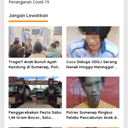
i
Penanganan Covid-19
g
Jangan Lewatkan
a
s
i
p
o
s
Tragis!!! Anak Bunuh Ayah
Cucu Diduga ODGJ Serang
Kandung di Sumenep, Polisi
Nenek Hingga Meninggal di
Amankan Pelaku
Tempat, Polisi Amankan
Pelaku
Penggerebekan Pesta Sabu
Polres Sumenep Ringkus
1,44 Gram Bocor, Satu
Pelaku Pencabulan Anak di
Tersangka Kabur, Ada Apa
Bawah Umur
Polsek Kangean???