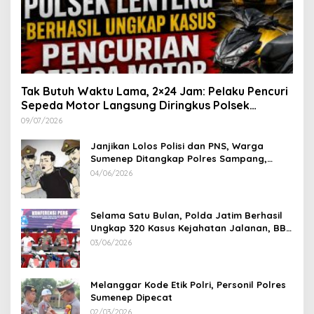
Tak Butuh Waktu Lama, 2×24 Jam: Pelaku Pencuri
Sepeda Motor Langsung Diringkus Polsek
Lenteng di Wilayah Manding
09/07/2026
Janjikan Lolos Polisi dan PNS, Warga
Sumenep Ditangkap Polres Sampang,
Korban Rugi Rp 600 juta
04/06/2026
Selama Satu Bulan, Polda Jatim Berhasil
Ungkap 320 Kasus Kejahatan Jalanan, BB
100 Sepeda Motor dan 12 Mobil Diamankan
03/06/2026
Melanggar Kode Etik Polri, Personil Polres
Sumenep Dipecat
02/03/2026