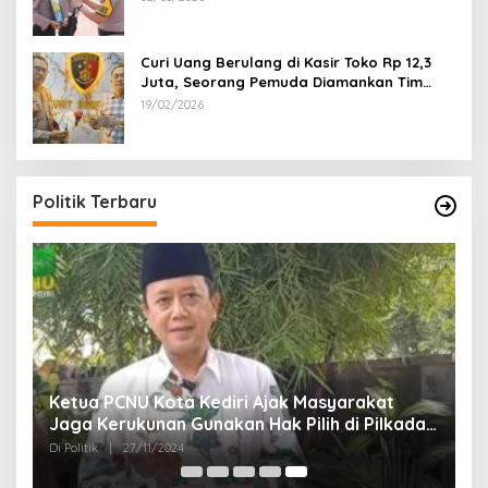
Curi Uang Berulang di Kasir Toko Rp 12,3
Juta, Seorang Pemuda Diamankan Tim
Reskrim Polsek Lenteng Sumenep
19/02/2026
Politik Terbaru
Ketua PCNU Kota Kediri Ajak Masyarakat
Jaga Kerukunan Gunakan Hak Pilih di Pilkada
2024
Di Politik
|
27/11/2024