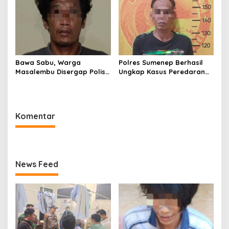
Bawa Sabu, Warga
Polres Sumenep Berhasil
Masalembu Disergap Polisi,
Ungkap Kasus Peredaran
Satu Tersangka Melarikan
Sabu di Kecamatan
Diri
Pragaan, Puluhan Poket
Diamankan
Komentar
News Feed