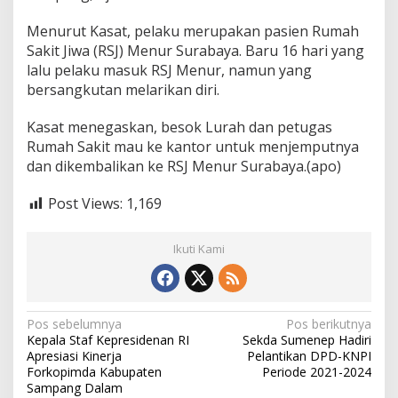
Menurut Kasat, pelaku merupakan pasien Rumah
Sakit Jiwa (RSJ) Menur Surabaya. Baru 16 hari yang
lalu pelaku masuk RSJ Menur, namun yang
bersangkutan melarikan diri.
Kasat menegaskan, besok Lurah dan petugas
Rumah Sakit mau ke kantor untuk menjemputnya
dan dikembalikan ke RSJ Menur Surabaya.(apo)
Post Views:
1,169
Ikuti Kami
N
Pos sebelumnya
Pos berikutnya
Kepala Staf Kepresidenan RI
Sekda Sumenep Hadiri
a
Apresiasi Kinerja
Pelantikan DPD-KNPI
v
Forkopimda Kabupaten
Periode 2021-2024
Sampang Dalam