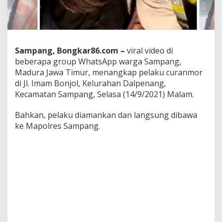
m
p
a
n
g
T
Sampang, Bongkar86.com –
viral video di
e
beberapa group WhatsApp warga Sampang,
r
Madura Jawa Timur, menangkap pelaku curanmor
n
di Jl. Imam Bonjol, Kelurahan Dalpenang,
y
a
Kecamatan Sampang, Selasa (14/9/2021) Malam.
t
a
Bahkan, pelaku diamankan dan langsung dibawa
P
ke Mapolres Sampang.
a
s
i
e
n
R
u
m
a
h
S