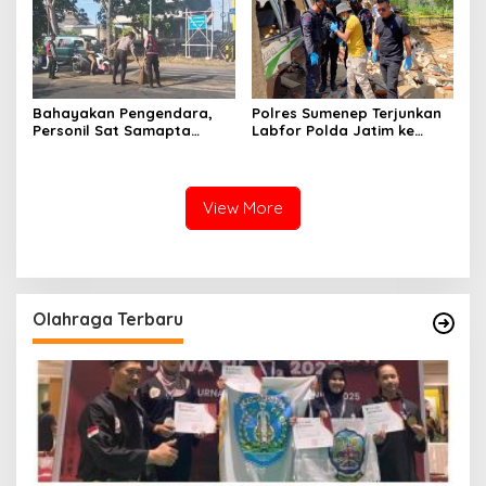
Bahayakan Pengendara,
Polres Sumenep Terjunkan
Personil Sat Samapta
Labfor Polda Jatim ke
Polres Sumenep Bersihkan
Lokasi Ledakan Mobil di
Ceceran oli di Jalan Pabian
Ambunten
View More
Olahraga Terbaru