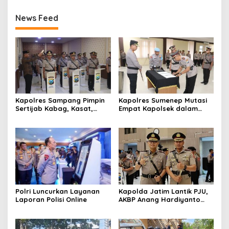
News Feed
Kapolres Sampang Pimpin
Kapolres Sumenep Mutasi
Sertijab Kabag, Kasat,
Empat Kapolsek dalam
hingga 6 Kapolsek Jajaran
Penyegaran Kinerja
Polri Luncurkan Layanan
Kapolda Jatim Lantik PJU,
Laporan Polisi Online
AKBP Anang Hardiyanto
Jabat Kapolres Sumenep