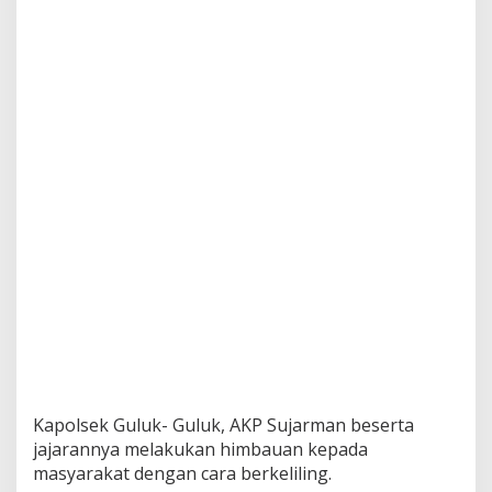
p
M
a
s
y
a
r
a
k
a
t
H
a
d
i
r
G
u
n
a
P
Kapolsek Guluk- Guluk, AKP Sujarman beserta
e
n
jajarannya melakukan himbauan kepada
y
masyarakat dengan cara berkeliling.
e