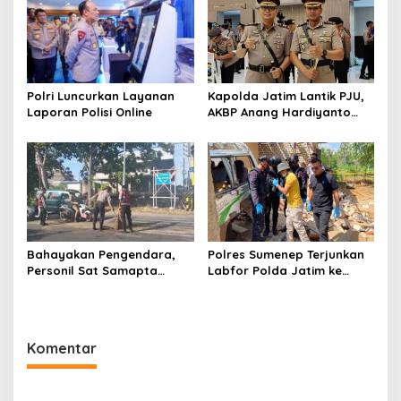
Polri Luncurkan Layanan
Kapolda Jatim Lantik PJU,
Laporan Polisi Online
AKBP Anang Hardiyanto
Jabat Kapolres Sumenep
Bahayakan Pengendara,
Polres Sumenep Terjunkan
Personil Sat Samapta
Labfor Polda Jatim ke
Polres Sumenep Bersihkan
Lokasi Ledakan Mobil di
Ceceran oli di Jalan Pabian
Ambunten
Komentar