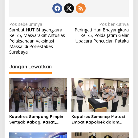
N
Pos sebelumnya
Pos berikutnya
Sambut HUT Bhayangkara
Peringati Hari Bhayangkara
a
Ke-75, Masyarakat Antusias
Ke 75, Polda Jatim Gelar
v
Pelaksanaan Vaksinasi
Upacara Pencucian Pataka
Massal di Polrestabes
i
Surabaya
g
Jangan Lewatkan
a
s
i
p
o
s
Kapolres Sampang Pimpin
Kapolres Sumenep Mutasi
Sertijab Kabag, Kasat,
Empat Kapolsek dalam
hingga 6 Kapolsek Jajaran
Penyegaran Kinerja