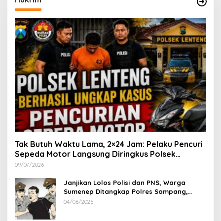
Tak Butuh Waktu Lama, 2×24 Jam: Pelaku Pencuri
Sepeda Motor Langsung Diringkus Polsek
Lenteng di Wilayah Manding
09/07/2026
Janjikan Lolos Polisi dan PNS, Warga
Sumenep Ditangkap Polres Sampang,
Korban Rugi Rp 600 juta
04/06/2026