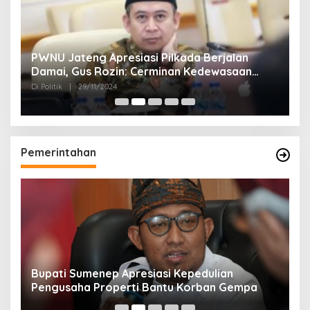
24
PWNU Jateng Apresiasi Pilkada Berjalan
B
Damai, Gus Rozin: Cerminan Kedewasaan
K
Politik Masyarakat
Di Politik
|
29/11/2024
Di 
Pemerintahan
Bupati Sumenep Apresiasi Kepedulian
N
Pengusaha Properti Bantu Korban Gempa
S
B