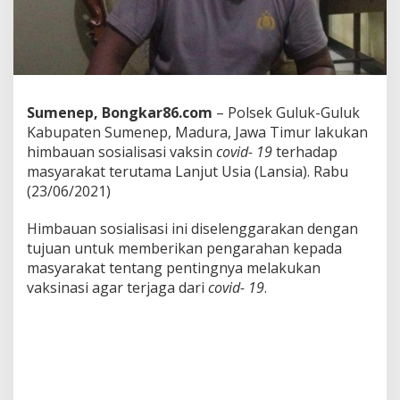
s
a
l
,
P
o
l
Sumenep, Bongkar86.com
– Polsek Guluk-Guluk
s
Kabupaten Sumenep, Madura, Jawa Timur lakukan
e
himbauan sosialisasi vaksin
covid- 19
terhadap
k
G
masyarakat terutama Lanjut Usia (Lansia). Rabu
u
(23/06/2021)
l
u
Himbauan sosialisasi ini diselenggarakan dengan
k
tujuan untuk memberikan pengarahan kepada
-
G
masyarakat tentang pentingnya melakukan
u
vaksinasi agar terjaga dari
covid- 19
.
l
u
k
H
a
r
a