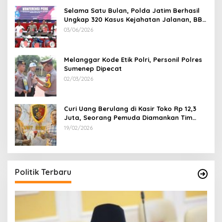
Selama Satu Bulan, Polda Jatim Berhasil
Ungkap 320 Kasus Kejahatan Jalanan, BB
100 Sepeda Motor dan 12 Mobil Diamankan
03/06/2026
Melanggar Kode Etik Polri, Personil Polres
Sumenep Dipecat
02/03/2026
Curi Uang Berulang di Kasir Toko Rp 12,3
Juta, Seorang Pemuda Diamankan Tim
Reskrim Polsek Lenteng Sumenep
19/02/2026
Politik Terbaru