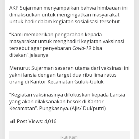
b
AKP Sujarman menyampaikan bahwa himbauan ini
a
dimaksudkan untuk mengingatkan masyarakat
r
a
untuk hadir dalam kegiatan sosialisasi tersebut.
n
C
“Kami memberikan pengarahan kepada
o
masyarakat untuk menghadiri kegiatan vaksinasi
v
tersebut agar penyebaran
Covid-19
bisa
i
d
ditekan”.jelasnya
-
1
Menurut Sujarman sasaran utama dari vaksinasi ini
9
yakni lansia dengan target dua ribu lima ratus
B
orang di Kantor Kecamatan Guluk-Guluk.
i
s
a
“Kegiatan vaksinasinya difokuskan kepada Lansia
d
yang akan dilaksanakan besok di Kantor
i
Kecamatan”. Pungkasnya. (Ajis/ Dul/putri)
T
e
Post Views:
4,016
k
a
n
Ikuti Kami