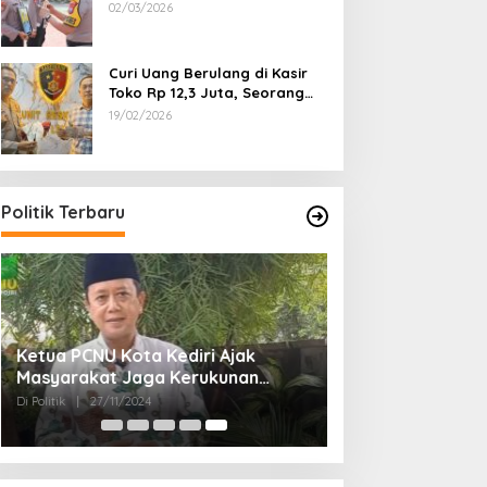
Dipecat
02/03/2026
Curi Uang Berulang di Kasir
Toko Rp 12,3 Juta, Seorang
Pemuda Diamankan Tim
19/02/2026
Reskrim Polsek Lenteng
Sumenep
Politik Terbaru
Ketua PCNU Kota Kediri Ajak
Masyarakat Jaga Kerukunan
Gunakan Hak Pilih di Pilkada 2024
Di Politik
|
27/11/2024