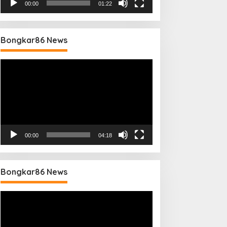
00:00
01:22
Bongkar86 News
Pemutar
Video
00:00
04:18
Bongkar86 News
Pemutar
Video