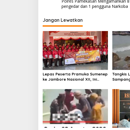
a
Polres Pamekasan Mengamankan 8
v
pengedar dan 1 pengguna Narkoba
i
Jangan Lewatkan
g
a
s
i
p
o
s
Lepas Peserta Pramuka Sumenep
Tangkis 
ke Jambore Nasional XII, Ini
Sampang
Pesan Wabup KH Imam Hasyim
Keselam