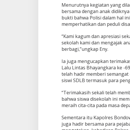
Menurutnya kegiatan yang dil
bersama dengan anak didiknya 
bukti bahwa Polisi dalam hal i
memperhatikan dan peduli disab
“Kami kagum dan apresiasi sekal
Bupati Sumenep Apresiasi
Naik Status Tipe
sekolah kami dan mengajak ana
Kepedulian Pengusaha Properti
Anwar Sumenep J
berbagi,”ungkap Eny.
Bantu Korban Gempa
Rujukan Berjenja
Ia juga mengucapkan terimakas
Lalu Lintas Bhayangkara ke -69
telah hadir memberi semangat 
siswi SDLB termasuk para peng
“Terimakasih sekali telah mem
bahwa siswa disekolah ini mem
meraih cita-cita pada masa dep
Sementara itu Kapolres Bond
juga hadir bersama para peja