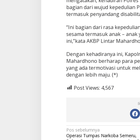
mengatakan, kehadiran Polres 
bagian dari wujud kepedulian P
termasuk penyandang disabilita
“Ini bagian dari rasa kepedul
sesama termasuk anak – anak 
ini,”kata AKBP Lintar Mahard
Dengan kehadiranya ini, Kapo
Mahardhono berharap para pel
yang ada termotivasi untuk me
dengan lebih maju. (*)
Post Views:
4,567
I
N
Pos sebelumnya
Operasi Tumpas Narkoba Semeru,