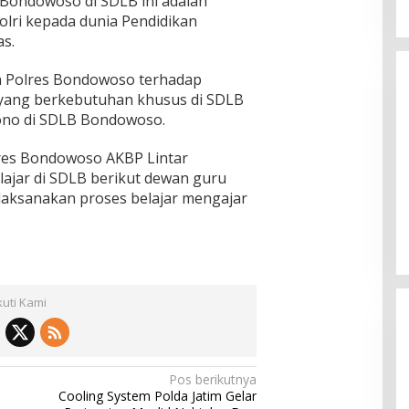
Bondowoso di SDLB ini adalah
olri kepada dunia Pendidikan
s.
ian Polres Bondowoso terhadap
yang berkebutuhan khusus di SDLB
hono di SDLB Bondowoso.
lres Bondowoso AKBP Lintar
ajar di SDLB berikut dewan guru
laksanakan proses belajar mengajar
kuti Kami
Pos berikutnya
Cooling System Polda Jatim Gelar