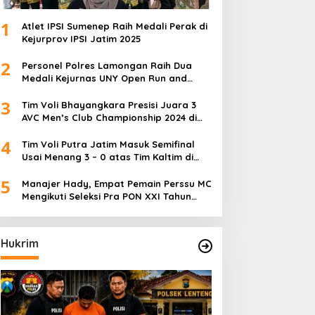
1
Atlet IPSI Sumenep Raih Medali Perak di
Kejurprov IPSI Jatim 2025
2
Personel Polres Lamongan Raih Dua
Medali Kejurnas UNY Open Run and
Jump Competition
3
Tim Voli Bhayangkara Presisi Juara 3
AVC Men’s Club Championship 2024 di
Iran
4
Tim Voli Putra Jatim Masuk Semifinal
Usai Menang 3 – 0 atas Tim Kaltim di
PON XXI Sumut
5
Manajer Hady, Empat Pemain Perssu MC
Mengikuti Seleksi Pra PON XXI Tahun
2024
Hukrim