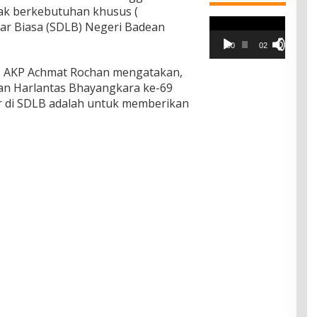
ak berkebutuhan khusus (
Pemutar
Luar Biasa (SDLB) Negeri Badean
Video
00:00
02:42
, AKP Achmat Rochan mengatakan,
an Harlantas Bhayangkara ke-69
r di SDLB adalah untuk memberikan