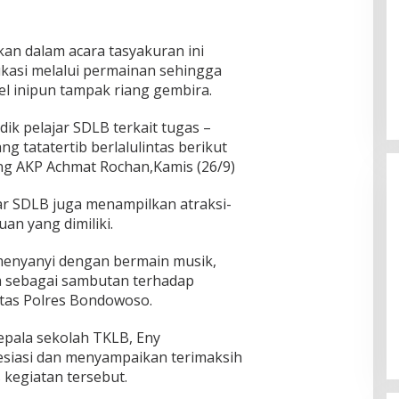
n dalam acara tasyakuran ini
kasi melalui permainan sehingga
el inipun tampak riang gembira.
dik pelajar SDLB terkait tugas –
ng tatatertib berlalulintas berikut
ang AKP Achmat Rochan,Kamis (26/9)
ar SDLB juga menampilkan atraksi-
an yang dimiliki.
menyanyi dengan bermain musik,
a sebagai sambutan terhadap
n KPU
KH Imam Hasyim Nyoblos di TPS
tas Polres Bondowoso.
ngan Kharisma
002 Desa Aengbaja Raja,
angan
Berharap Pilkada Berjalan Damai
Di Politik
|
27/11/2024
pala sekolah TKLB, Eny
siasi dan menyampaikan terimaksih
kegiatan tersebut.