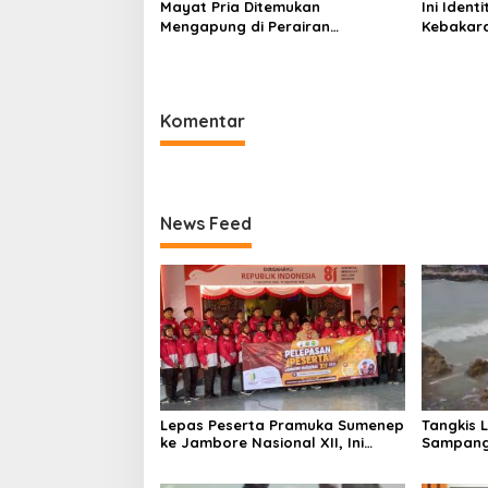
Mayat Pria Ditemukan
Ini Iden
Mengapung di Perairan
Kebakara
Pelabuhan Giligenting Sumenep
Sentosa 
Kaliange
Komentar
News Feed
Lepas Peserta Pramuka Sumenep
Tangkis 
ke Jambore Nasional XII, Ini
Sampang
Pesan Wabup KH Imam Hasyim
Keselam