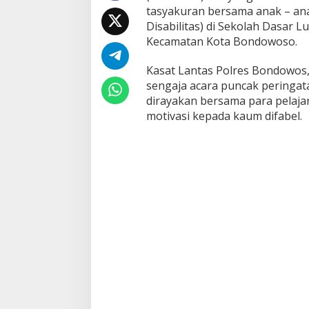
tasyakuran bersama anak – an
n
g
Disabilitas) di Sekolah Dasar 
a
Kecamatan Kota Bondowoso.
t
i
Kasat Lantas Polres Bondowos
H
sengaja acara puncak peringat
a
r
dirayakan bersama para pelaja
l
motivasi kepada kaum difabel.
a
n
t
a
s
B
h
a
y
a
n
g
k
a
r