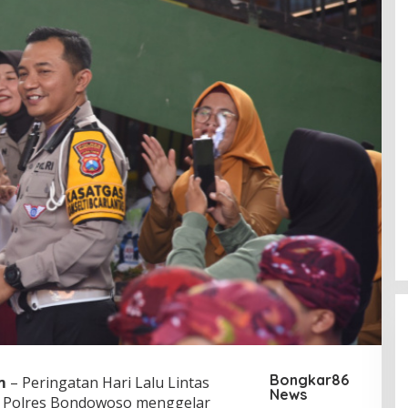
Bongkar86
m
– Peringatan Hari Lalu Lintas
News
9 Polres Bondowoso menggelar