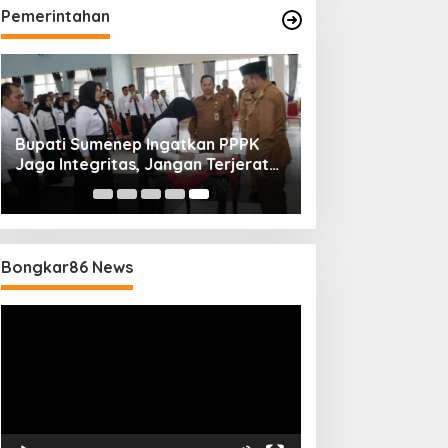
Pemerintahan
Bupati Sumenep Ingatkan PPPK
Jaga Integritas, Jangan Terjerat
Perselingkuhan dan Judi Online
Bongkar86 News
Pemutar
Video