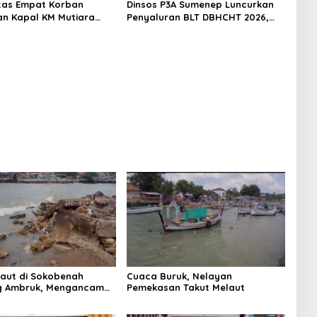
titas Empat Korban
Dinsos P3A Sumenep Luncurkan
n Kapal KM Mutiara
Penyaluran BLT DBHCHT 2026,
2 di Rawat di RSI
Sebanyak 2.600 Buruh Tembakau
t Sumenep
Siap Menerima
Laut di Sokobenah
Cuaca Buruk, Nelayan
 Ambruk, Mengancam
Pemekasan Takut Melaut
atan Warga