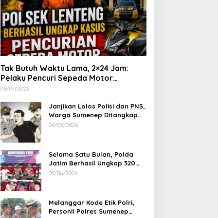
Tak Butuh Waktu Lama, 2×24 Jam:
Pelaku Pencuri Sepeda Motor
Langsung Diringkus Polsek Lenteng di
09/07/2026
Wilayah Manding
Janjikan Lolos Polisi dan PNS,
Warga Sumenep Ditangkap
Polres Sampang, Korban Rugi
04/06/2026
Rp 600 juta
Selama Satu Bulan, Polda
Jatim Berhasil Ungkap 320
Kasus Kejahatan Jalanan, BB
03/06/2026
100 Sepeda Motor dan 12
Mobil Diamankan
Melanggar Kode Etik Polri,
Personil Polres Sumenep