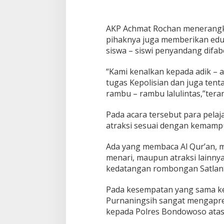
a
k
e
-
AKP Achmat Rochan menerangka
6
pihaknya juga memberikan edu
9
siswa – siswi penyandang difab
d
i
“Kami kenalkan kepada adik – a
S
D
tugas Kepolisian dan juga tenta
L
rambu – rambu lalulintas,”ter
B
Pada acara tersebut para pelaj
atraksi sesuai dengan kemampu
Ada yang membaca Al Qur’an, 
menari, maupun atraksi lainny
PWNU Jateng Apresiasi Pilkada
Belum Diumumka
kedatangan rombongan Satlan
Berjalan Damai, Gus Rozin:
Pamekasan, Pasa
Cerminan Kedewasaan Politik
Deklarasi Kemen
Di Politik
|
29/11/2024
Di Politik
|
27/11/2024
Pada kesempatan yang sama ke
Masyarakat
Purnaningsih sangat mengapre
kepada Polres Bondowoso atas 