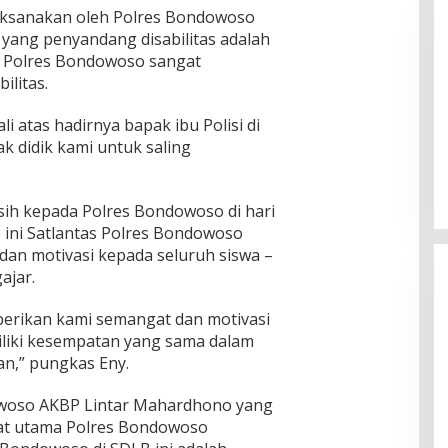
aksanakan oleh Polres Bondowoso
yang penyandang disabilitas adalah
ni Polres Bondowoso sangat
ilitas.
i atas hadirnya bapak ibu Polisi di
 B, RSUD dr Moh
Bupati Sumenep Resmi Lantik
k didik kami untuk saling
adi Rumah Sakit
Syahwan Effendy Sebagai PJ
ng
Sekda
ih kepada Polres Bondowoso di hari
 ini Satlantas Polres Bondowoso
dan motivasi kepada seluruh siswa –
ajar.
berikan kami semangat dan motivasi
iliki kesempatan yang sama dalam
an,” pungkas Eny.
owoso AKBP Lintar Mahardhono yang
bat utama Polres Bondowoso