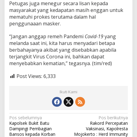
Petugas juga menegur secara lisan kepada
masyarakat yang kedapatan masih enggan untuk
mematuhi prokes terutama dalam hal
penggunaaan masker.
“Jangan anggap remeh Pandemi
Covid-19
yang
melanda saat ini, kita harus menyadari betapa
berbahayanya akibat yang disebabkan apabila
terjangkit Virus Corona ini, bahkan dapat
menyebabkan kematian,” tegasnya. (tim/red)
Post Views:
6,333
Ikuti Kami
N
Pos sebelumnya
Pos berikutnya
Kapolsek Bukit Batu
Rakord Percepatan
a
Dampingi Pembagian
Vaksinasi, Kapolresta
v
Bansos kepada Korban
Mojokerto : Herd Immunity