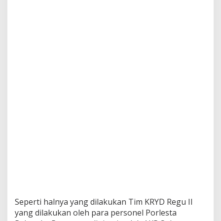
R
a
y
a
I
n
g
a
t
k
a
n
P
e
n
e
r
a
p
a
n
P
r
Seperti halnya yang dilakukan Tim KRYD Regu II
o
yang dilakukan oleh para personel Porlesta
k