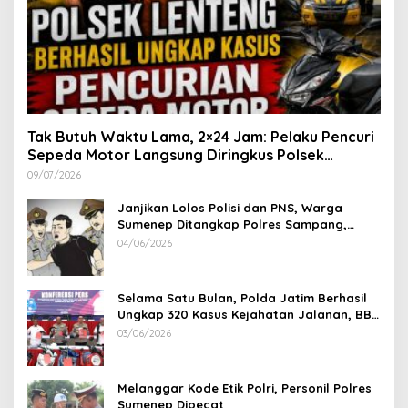
Tak Butuh Waktu Lama, 2×24 Jam: Pelaku Pencuri
Sepeda Motor Langsung Diringkus Polsek
Lenteng di Wilayah Manding
09/07/2026
Janjikan Lolos Polisi dan PNS, Warga
Sumenep Ditangkap Polres Sampang,
Korban Rugi Rp 600 juta
04/06/2026
Selama Satu Bulan, Polda Jatim Berhasil
Ungkap 320 Kasus Kejahatan Jalanan, BB
100 Sepeda Motor dan 12 Mobil Diamankan
03/06/2026
Melanggar Kode Etik Polri, Personil Polres
Sumenep Dipecat