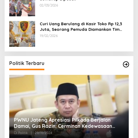
02/03/2026
Curi Uang Berulang di Kasir Toko Rp 12,3
Juta, Seorang Pemuda Diamankan Tim
Reskrim Polsek Lenteng Sumenep
19/02/2026
Politik Terbaru
24
PWNU Jateng Apresiasi Pilkada Berjalan
B
Damai, Gus Rozin: Cerminan Kedewasaan
K
Politik Masyarakat
Di Politik
|
29/11/2024
Di 