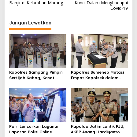
Banjir di Kelurahan Marang
Kunci Dalam Menghadapai
i
Covid-19
g
Jangan Lewatkan
a
s
i
p
o
s
Kapolres Sampang Pimpin
Kapolres Sumenep Mutasi
Sertijab Kabag, Kasat,
Empat Kapolsek dalam
hingga 6 Kapolsek Jajaran
Penyegaran Kinerja
Polri Luncurkan Layanan
Kapolda Jatim Lantik PJU,
Laporan Polisi Online
AKBP Anang Hardiyanto