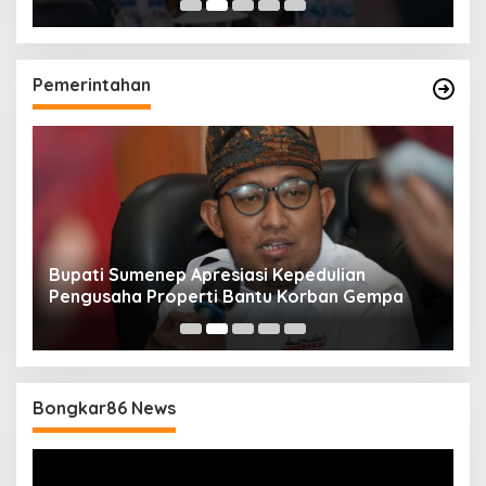
Pemerintahan
Bupati Sumenep Apresiasi Kepedulian
N
Pengusaha Properti Bantu Korban Gempa
S
B
Bongkar86 News
Pemutar
Video