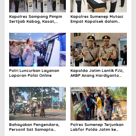
Kapolres Sampang Pimpin
Kapolres Sumenep Mutasi
Sertijab Kabag, Kasat,
Empat Kapolsek dalam
hingga 6 Kapolsek Jajaran
Penyegaran Kinerja
Polri Luncurkan Layanan
Kapolda Jatim Lantik PJU,
Laporan Polisi Online
AKBP Anang Hardiyanto
Jabat Kapolres Sumenep
Bahayakan Pengendara,
Polres Sumenep Terjunkan
Personil Sat Samapta
Labfor Polda Jatim ke
Polres Sumenep Bersihkan
Lokasi Ledakan Mobil di