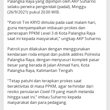
Palangka Raya yang dipimpin oleh AKP Suharno
e
selaku perwira pengendali (padal), Minggu
s
(26/9/2021) pukul 20.00 WIB.
d
a
n
“Patroli Tim KRYD dimulai pada saat malam hari,
P
guna menyampaikan imbauan prokes dan
P
penerapan PPKM Level 3 di Kota Palangka Raya
K
saat ini kepada masyarakat,” ungkap AKP Suharno.
M
L
e
Patroli pun dilakukan dengan menggunakan
v
kendaraan roda empat dan publik addres Polresta
e
Palangka Raya, dengan menyusuri komplek pasar
l
besar yang berada di Jalan Ahmad Yani, Kota
3
Palangka Raya, Kalimantan Tengah.
“Tetap patuhi dan terapkan prokes saat
beraktivitas di masa PPKM, agar terhindar dari
resiko penularan
Covid-19
yang masih melanda
hingga saat ini,” imbau Suharno kepada
masyarakat dan para pedagang.