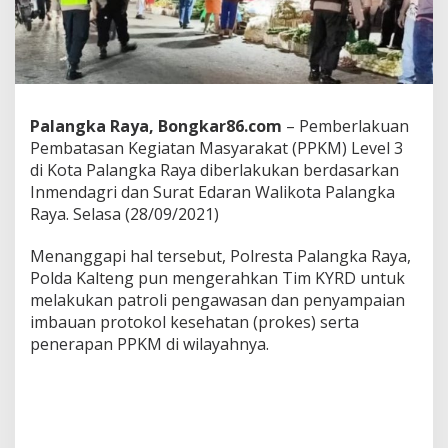
r
,
T
i
m
K
R
Palangka Raya, Bongkar86.com
– Pemberlakuan
Y
Pembatasan Kegiatan Masyarakat (PPKM) Level 3
D
di Kota Palangka Raya diberlakukan berdasarkan
P
o
Inmendagri dan Surat Edaran Walikota Palangka
l
Raya. Selasa (28/09/2021)
r
e
Menanggapi hal tersebut, Polresta Palangka Raya,
s
Polda Kalteng pun mengerahkan Tim KYRD untuk
t
a
melakukan patroli pengawasan dan penyampaian
P
imbauan protokol kesehatan (prokes) serta
a
penerapan PPKM di wilayahnya.
l
a
n
g
k
a