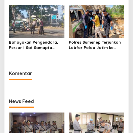
Jabat Kapolres Sumenep
Bahayakan Pengendara,
Polres Sumenep Terjunkan
Personil Sat Samapta
Labfor Polda Jatim ke
Polres Sumenep Bersihkan
Lokasi Ledakan Mobil di
Ceceran oli di Jalan Pabian
Ambunten
Komentar
News Feed