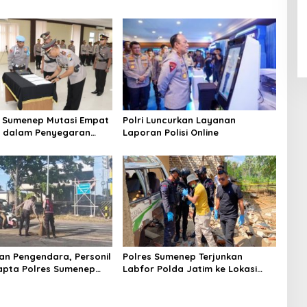
 Sumenep Mutasi Empat
Polri Luncurkan Layanan
k dalam Penyegaran
Laporan Polisi Online
n Pengendara, Personil
Polres Sumenep Terjunkan
apta Polres Sumenep
Labfor Polda Jatim ke Lokasi
 Ceceran oli di Jalan
Ledakan Mobil di Ambunten