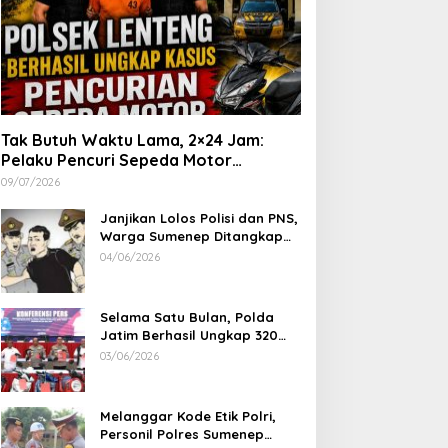
Tak Butuh Waktu Lama, 2×24 Jam:
Pelaku Pencuri Sepeda Motor
Langsung Diringkus Polsek Lenteng di
09/07/2026
Wilayah Manding
Janjikan Lolos Polisi dan PNS,
Warga Sumenep Ditangkap
Polres Sampang, Korban Rugi
04/06/2026
Rp 600 juta
Selama Satu Bulan, Polda
Jatim Berhasil Ungkap 320
Kasus Kejahatan Jalanan, BB
03/06/2026
100 Sepeda Motor dan 12
Mobil Diamankan
Melanggar Kode Etik Polri,
Personil Polres Sumenep