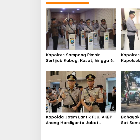
g
a
s
i
p
o
s
Kapolres Sampang Pimpin
Kapolres
Sertijab Kabag, Kasat, hingga 6
Kapolse
Kapolsek Jajaran
Kinerja
Kapolda Jatim Lantik PJU, AKBP
Bahayaka
Anang Hardiyanto Jabat
Sat Sam
Kapolres Sumenep
Bersihkan
Pabian