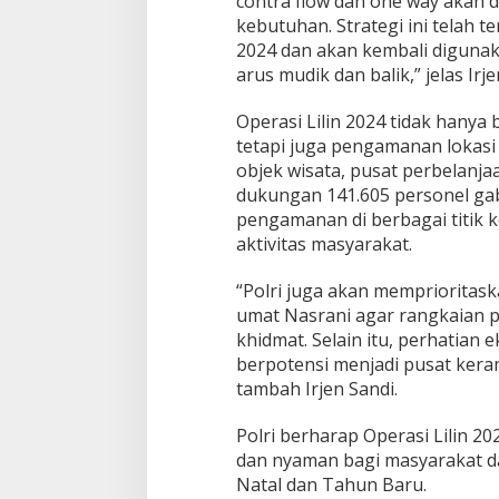
contra flow dan one way akan di
kebutuhan. Strategi ini telah t
2024 dan akan kembali diguna
arus mudik dan balik,” jelas Irje
Operasi Lilin 2024 tidak hanya 
tetapi juga pengamanan lokasi 
Bupati Sumenep Apresiasi
Naik Status Tipe
objek wisata, pusat perbelanjaa
Kepedulian Pengusaha Properti
Anwar Sumenep J
dukungan 141.605 personel ga
Bantu Korban Gempa
Rujukan Berjenja
pengamanan di berbagai titik 
aktivitas masyarakat.
“Polri juga akan memprioritas
umat Nasrani agar rangkaian p
khidmat. Selain itu, perhatian 
berpotensi menjadi pusat kera
tambah Irjen Sandi.
Polri berharap Operasi Lilin
dan nyaman bagi masyarakat da
Natal dan Tahun Baru.