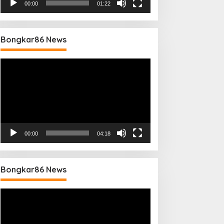
00:00
01:22
Bongkar86 News
Pemutar
Video
00:00
04:18
Bongkar86 News
Pemutar
Video