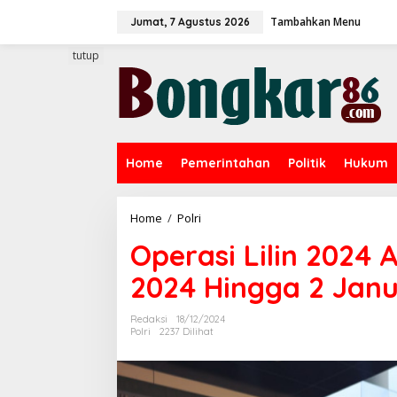
L
Tambahkan Menu
e
Jumat, 7 Agustus 2026
w
a
tutup
t
i
k
e
k
o
Home
Pemerintahan
Politik
Hukum
n
t
e
n
Home
/
Polri
O
p
Operasi Lilin 2024
e
r
2024 Hingga 2 Janu
a
s
i
Redaksi
18/12/2024
L
Polri
2237 Dilihat
i
l
i
n