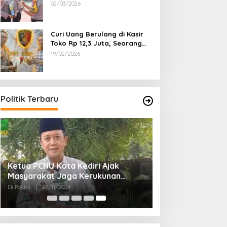
Dipecat
02/03/2026
Curi Uang Berulang di Kasir
Toko Rp 12,3 Juta, Seorang
Pemuda Diamankan Tim
19/02/2026
Reskrim Polsek Lenteng
Sumenep
Politik Terbaru
Ketua PCNU Kota Kediri Ajak
Masyarakat Jaga Kerukunan
Gunakan Hak Pilih di Pilkada 2024
Di Politik
|
27/11/2024