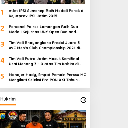
1
Atlet IPSI Sumenep Raih Medali Perak di
Kejurprov IPSI Jatim 2025
2
Personel Polres Lamongan Raih Dua
Medali Kejurnas UNY Open Run and
Jump Competition
3
Tim Voli Bhayangkara Presisi Juara 3
AVC Men’s Club Championship 2024 di
Iran
4
Tim Voli Putra Jatim Masuk Semifinal
Usai Menang 3 – 0 atas Tim Kaltim di
PON XXI Sumut
5
Manajer Hady, Empat Pemain Perssu MC
Mengikuti Seleksi Pra PON XXI Tahun
2024
Hukrim