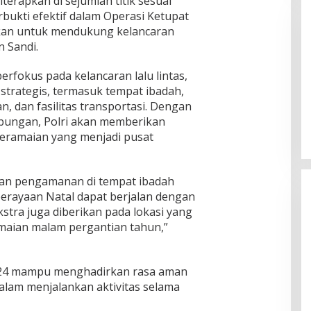
terapkan di sejumlah titik sesuai
erbukti efektif dalam Operasi Ketupat
kan untuk mendukung kelancaran
n Sandi.
berfokus pada kelancaran lalu lintas,
strategis, termasuk tempat ibadah,
 B, RSUD dr Moh
Bupati Sumenep Resmi Lantik
n, dan fasilitas transportasi. Dengan
adi Rumah Sakit
Syahwan Effendy Sebagai PJ
bungan, Polri akan memberikan
ng
Sekda
keramaian yang menjadi pusat
kan pengamanan di tempat ibadah
erayaan Natal dapat berjalan dengan
ekstra juga diberikan pada lokasi yang
maian malam pergantian tahun,”
 2024 mampu menghadirkan rasa aman
lam menjalankan aktivitas selama