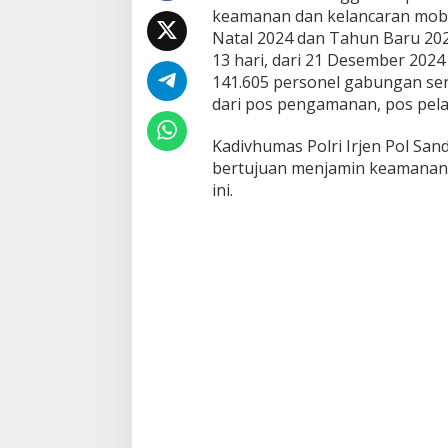
keamanan dan kelancaran mobi
2
0
Natal 2024 dan Tahun Baru 202
2
13 hari, dari 21 Desember 2024
4
141.605 personel gabungan sert
H
dari pos pengamanan, pos pela
i
n
g
Kadivhumas Polri Irjen Pol San
g
bertujuan menjamin keamanan 
a
ini.
2
J
a
n
u
a
r
i
2
0
2
5