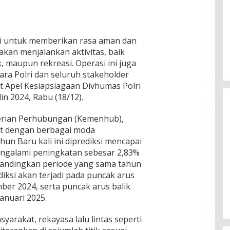
mi untuk memberikan rasa aman dan
kan menjalankan aktivitas, baik
, maupun rekreasi. Operasi ini juga
ra Polri dan seluruh stakeholder
at Apel Kesiapsiagaan Divhumas Polri
in 2024, Rabu (18/12).
erian Perhubungan (Kemenhub),
t dengan berbagai moda
hun Baru kali ini diprediksi mencapai
mengalami peningkatan sebesar 2,83%
ibandingkan periode yang sama tahun
n KPU
KH Imam Hasyim Nyoblos di TPS
diksi akan terjadi pada puncak arus
ngan Kharisma
002 Desa Aengbaja Raja,
ber 2024, serta puncak arus balik
angan
Berharap Pilkada Berjalan Damai
Di Politik
|
27/11/2024
anuari 2025.
syarakat, rekayasa lalu lintas seperti