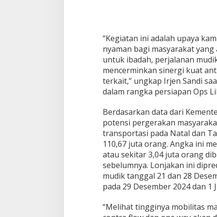
“Kegiatan ini adalah upaya ka
nyaman bagi masyarakat yang a
untuk ibadah, perjalanan mudik
mencerminkan sinergi kuat anta
terkait,” ungkap Irjen Sandi sa
dalam rangka persiapan Ops Lil
Berdasarkan data dari Kement
potensi pergerakan masyaraka
transportasi pada Natal dan Ta
110,67 juta orang. Angka ini 
atau sekitar 3,04 juta orang d
PWNU Jateng Apresiasi Pilkada
Belum Diumumka
sebelumnya. Lonjakan ini dipre
Berjalan Damai, Gus Rozin:
Pamekasan, Pasa
mudik tanggal 21 dan 28 Desem
Cerminan Kedewasaan Politik
Deklarasi Kemen
Di Politik
|
29/11/2024
Di Politik
|
27/11/2024
pada 29 Desember 2024 dan 1 J
Masyarakat
“Melihat tingginya mobilitas ma