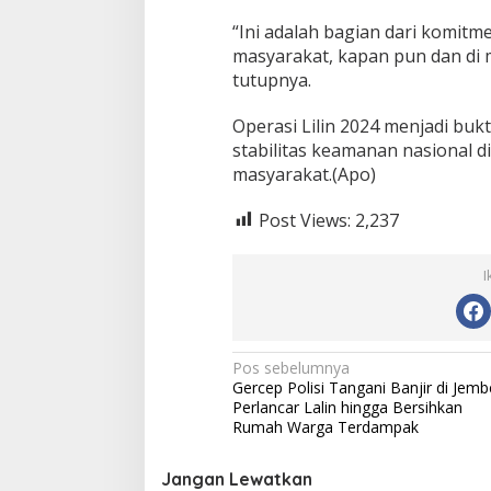
“Ini adalah bagian dari komitme
masyarakat, kapan pun dan d
tutupnya.
Operasi Lilin 2024 menjadi buk
stabilitas keamanan nasional d
masyarakat.(Apo)
Post Views:
2,237
I
N
Pos sebelumnya
Gercep Polisi Tangani Banjir di Jemb
a
Perlancar Lalin hingga Bersihkan
v
Rumah Warga Terdampak
i
Jangan Lewatkan