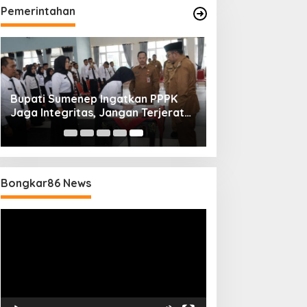
Pemerintahan
Bupati Sumenep Ingatkan PPPK
Jaga Integritas, Jangan Terjerat
Perselingkuhan dan Judi Online
Bongkar86 News
Pemutar
Video