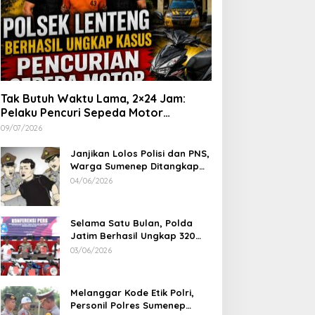
Tak Butuh Waktu Lama, 2×24 Jam:
Pelaku Pencuri Sepeda Motor
Langsung Diringkus Polsek Lenteng di
09/07/2026
Wilayah Manding
Janjikan Lolos Polisi dan PNS,
Warga Sumenep Ditangkap
Polres Sampang, Korban Rugi
04/06/2026
Rp 600 juta
Selama Satu Bulan, Polda
Jatim Berhasil Ungkap 320
Kasus Kejahatan Jalanan, BB
03/06/2026
100 Sepeda Motor dan 12
Mobil Diamankan
Melanggar Kode Etik Polri,
Personil Polres Sumenep