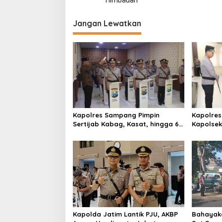
v
i
Jangan Lewatkan
g
a
s
i
p
o
s
Kapolres Sampang Pimpin
Kapolres
Sertijab Kabag, Kasat, hingga 6
Kapolse
Kapolsek Jajaran
Kinerja
Kapolda Jatim Lantik PJU, AKBP
Bahayaka