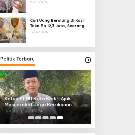
Dipecat
02/03/2026
Curi Uang Berulang di Kasir
Toko Rp 12,3 Juta, Seorang
Pemuda Diamankan Tim
19/02/2026
Reskrim Polsek Lenteng
Sumenep
Politik Terbaru
Ketua PCNU Kota Kediri Ajak
Masyarakat Jaga Kerukunan
Gunakan Hak Pilih di Pilkada 2024
Di Politik
|
27/11/2024