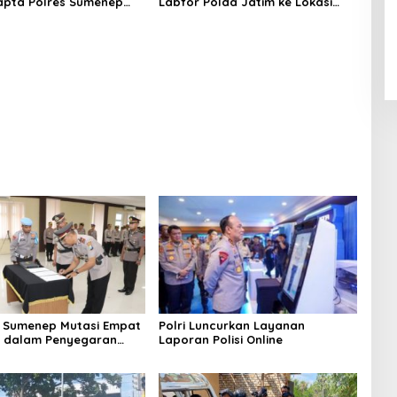
apta Polres Sumenep
Labfor Polda Jatim ke Lokasi
 Ceceran oli di Jalan
Ledakan Mobil di Ambunten
 Sumenep Mutasi Empat
Polri Luncurkan Layanan
k dalam Penyegaran
Laporan Polisi Online