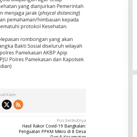
sehatan yang dianjurkan Pemerintah
 menjaga jarak (
phsycal distancing
)
ikan pemahaman/himbauan kepada
ematuhi protokol Kesehatan.
pelepasan rombongan yang akan
 B, RSUD dr Moh
Bupati Sumenep Resmi Lantik
gka Bakti Sosial diseluruh wilayah
adi Rumah Sakit
Syahwan Effendy Sebagai PJ
polres Pamekasan AKBP Apip
ng
Sekda
gi PJU Polres Pamekasan dan Kapolsek
dian)
kuti Kami
Pos berikutnya
Hasil Rakor Covid-19 Bangkalan:
Penguatan PPKM Mikro di 8 Desa
Dari 5 Kecamatan