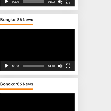
00:00
01:22
Bongkar86 News
Pemutar
Video
00:00
04:18
Bongkar86 News
Pemutar
Video