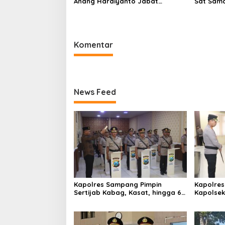
Anang Hardiyanto Jabat
Sat Sam
Kapolres Sumenep
Bersihkan
Pabian
Komentar
News Feed
Kapolres Sampang Pimpin
Kapolres
Sertijab Kabag, Kasat, hingga 6
Kapolse
Kapolsek Jajaran
Kinerja