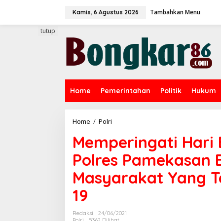
L
Tambahkan Menu
e
Kamis, 6 Agustus 2026
w
a
tutup
t
i
k
e
k
o
Home
Pemerintahan
Politik
Hukum
n
t
e
n
Home
/
Polri
M
e
Memperingati Hari
m
p
Polres Pamekasan 
e
r
Masyarakat Yang T
i
n
19
g
a
t
Redaksi
24/06/2021
i
Polri
5362 Dilihat