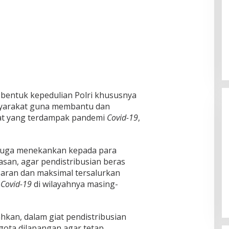
u bentuk kepedulian Polri khususnya
yarakat guna membantu dan
t yang terdampak pandemi
Covid-19
,
Si juga menekankan kepada para
asan, agar pendistribusian beras
n KPU
KH Imam Hasyim Nyoblos di TPS
asaran dan maksimal tersalurkan
ngan Kharisma
002 Desa Aengbaja Raja,
k
Covid-19
di wilayahnya masing-
angan
Berharap Pilkada Berjalan Damai
Di Politik
|
27/11/2024
an, dalam giat pendistribusian
ota dilapangan agar tetap