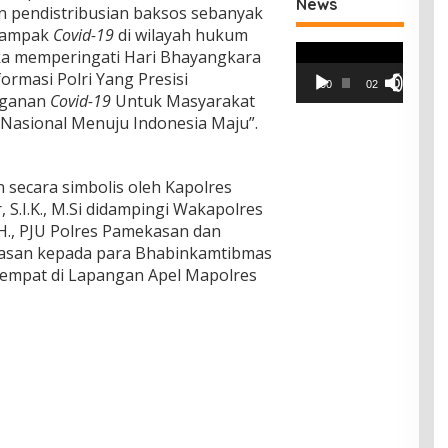
News
n pendistribusian baksos sebanyak
rdampak
Covid-19
di wilayah hukum
Pemutar
a memperingati Hari Bhayangkara
Video
ormasi Polri Yang Presisi
00:00
02:42
nganan
Covid-19
Untuk Masyarakat
Nasional Menuju Indonesia Maju”.
secara simbolis oleh Kapolres
S.I.K., M.Si didampingi Wakapolres
., PJU Polres Pamekasan dan
kasan kepada para Bhabinkamtibmas
tempat di Lapangan Apel Mapolres