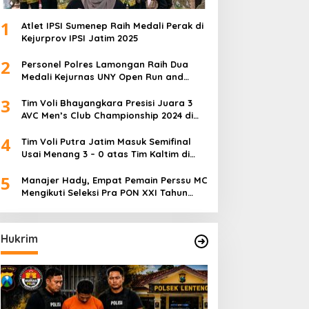
1
Atlet IPSI Sumenep Raih Medali Perak di
Kejurprov IPSI Jatim 2025
2
Personel Polres Lamongan Raih Dua
Medali Kejurnas UNY Open Run and
Jump Competition
3
Tim Voli Bhayangkara Presisi Juara 3
AVC Men’s Club Championship 2024 di
Iran
4
Tim Voli Putra Jatim Masuk Semifinal
Usai Menang 3 – 0 atas Tim Kaltim di
PON XXI Sumut
5
Manajer Hady, Empat Pemain Perssu MC
Mengikuti Seleksi Pra PON XXI Tahun
2024
Hukrim