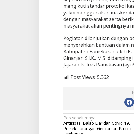
m
mengikuti standar protokol ke
p
a
yakni menggunakan masker dan
k
dengan masyarakat serta ber
P
masyarakat akan pentingnya m
a
n
Kegiatan dilanjutkan dengan 
d
Bupati Sumenep Apresiasi
Naik Status Tipe
e
menyerahkan bantuan dalam ran
Kepedulian Pengusaha Properti
Anwar Sumenep J
m
Kabupaten Pamekasan oleh Ka
i
Bantu Korban Gempa
Rujukan Berjenja
Ginanjar, S.I.K., M.Si didampin
C
Jajaran Polres Pamekasan.(ayu/
o
v
i
Post Views:
5,362
d
-
1
I
9
N
Pos sebelumnya
Antisipasi Balap Liar dan Covid-19,
a
Polsek Larangan Gencarkan Patroli
Himbauan