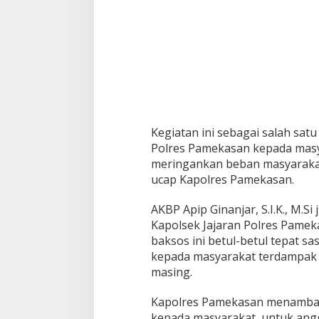
K
e
p
a
d
a
M
a
s
y
a
Kegiatan ini sebagai salah sat
r
Polres Pamekasan kepada mas
a
meringankan beban masyaraka
k
ucap Kapolres Pamekasan.
a
t
Y
AKBP Apip Ginanjar, S.I.K., M.
a
Kapolsek Jajaran Polres Pamek
n
PWNU Jateng Apresiasi Pilkada
Belum Diumumka
baksos ini betul-betul tepat s
g
Berjalan Damai, Gus Rozin:
Pamekasan, Pasa
kepada masyarakat terdampa
T
Cerminan Kedewasaan Politik
Deklarasi Kemen
Di Politik
|
29/11/2024
Di Politik
|
27/11/2024
e
masing.
Masyarakat
r
d
Kapolres Pamekasan menambahk
a
kepada masyarakat, untuk angg