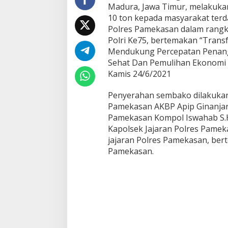
Madura, Jawa Timur, melakuka
e
10 ton kepada masyarakat te
s
P
Polres Pamekasan dalam rangk
a
Polri Ke75, bertemakan “Transf
m
Mendukung Percepatan Pena
e
Sehat Dan Pemulihan Ekonomi 
k
a
Kamis 24/6/2021
s
a
Penyerahan sembako dilakukan 
n
Pamekasan AKBP Apip Ginanjar, 
B
Pamekasan Kompol Iswahab S.H
e
r
Kapolsek Jajaran Polres Pame
i
jajaran Polres Pamekasan, ber
k
Pamekasan.
a
n
B
a
k
s
o
s