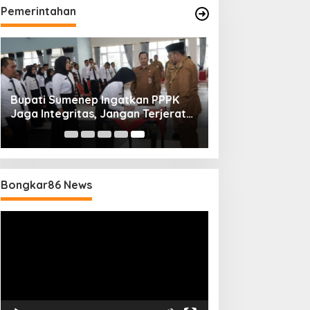
Pemerintahan
Bupati Sumenep Ingatkan PPPK
Jaga Integritas, Jangan Terjerat
Perselingkuhan dan Judi Online
Bongkar86 News
Pemutar
Video