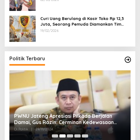
Curi Uang Berulang di Kasir Toko Rp 12,3
Juta, Seorang Pemuda Diamankan Tim
Reskrim Polsek Lenteng Sumenep
19/02/2026
Politik Terbaru
24
PWNU Jateng Apresiasi Pilkada Berjalan
B
Damai, Gus Rozin: Cerminan Kedewasaan
K
Politik Masyarakat
Di Politik
|
29/11/2024
Di 