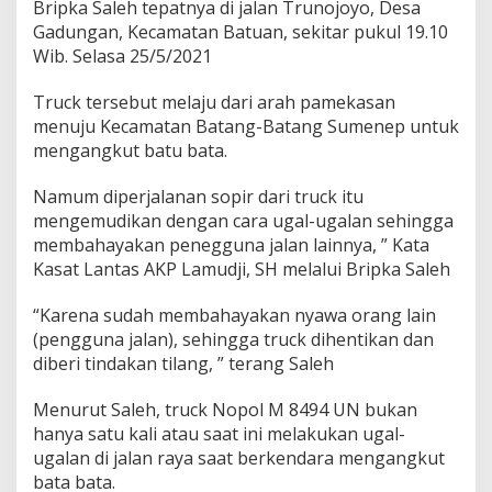
Bripka Saleh tepatnya di jalan Trunojoyo, Desa
p
Gadungan, Kecamatan Batuan, sekitar pukul 19.10
S
a
Wib. Selasa 25/5/2021
t
l
Truck tersebut melaju dari arah pamekasan
a
menuju Kecamatan Batang-Batang Sumenep untuk
n
mengangkut batu bata.
t
a
s
Namum diperjalanan sopir dari truck itu
P
mengemudikan dengan cara ugal-ugalan sehingga
o
membahayakan penegguna jalan lainnya, ” Kata
l
Kasat Lantas AKP Lamudji, SH melalui Bripka Saleh
r
e
s
“Karena sudah membahayakan nyawa orang lain
S
(pengguna jalan), sehingga truck dihentikan dan
u
diberi tindakan tilang, ” terang Saleh
m
e
Menurut Saleh, truck Nopol M 8494 UN bukan
n
e
hanya satu kali atau saat ini melakukan ugal-
p
ugalan di jalan raya saat berkendara mengangkut
,
bata bata.
B