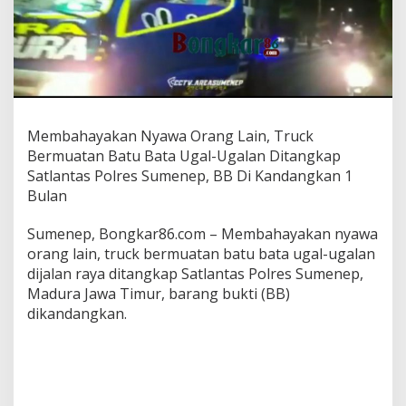
r
a
n
g
L
a
i
n
Membahayakan Nyawa Orang Lain, Truck
,
T
Bermuatan Batu Bata Ugal-Ugalan Ditangkap
r
Satlantas Polres Sumenep, BB Di Kandangkan 1
u
Bulan
c
k
Sumenep, Bongkar86.com – Membahayakan nyawa
B
e
orang lain, truck bermuatan batu bata ugal-ugalan
r
dijalan raya ditangkap Satlantas Polres Sumenep,
m
Madura Jawa Timur, barang bukti (BB)
u
dikandangkan.
a
t
a
n
B
a