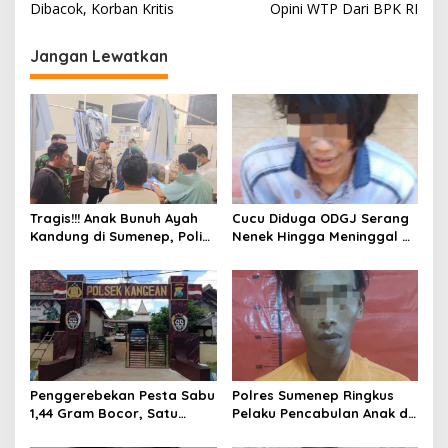
Dibacok, Korban Kritis
Opini WTP Dari BPK RI
i
g
Jangan Lewatkan
a
s
i
p
o
s
Tragis!!! Anak Bunuh Ayah
Cucu Diduga ODGJ Serang
Kandung di Sumenep, Polisi
Nenek Hingga Meninggal di
Amankan Pelaku
Tempat, Polisi Amankan
Pelaku
Penggerebekan Pesta Sabu
Polres Sumenep Ringkus
1,44 Gram Bocor, Satu
Pelaku Pencabulan Anak di
Tersangka Kabur, Ada Apa
Bawah Umur