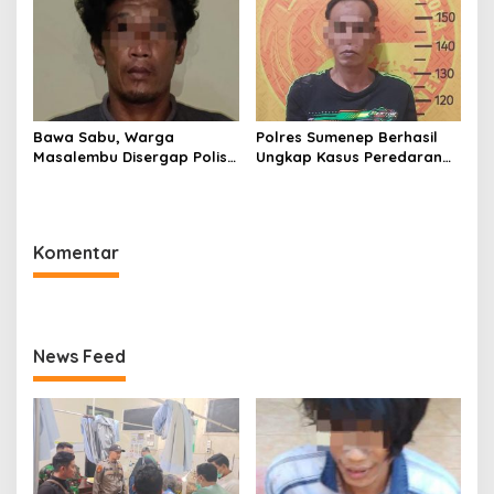
Polsek Kangean???
Bawa Sabu, Warga
Polres Sumenep Berhasil
Masalembu Disergap Polisi,
Ungkap Kasus Peredaran
Satu Tersangka Melarikan
Sabu di Kecamatan
Diri
Pragaan, Puluhan Poket
Diamankan
Komentar
News Feed