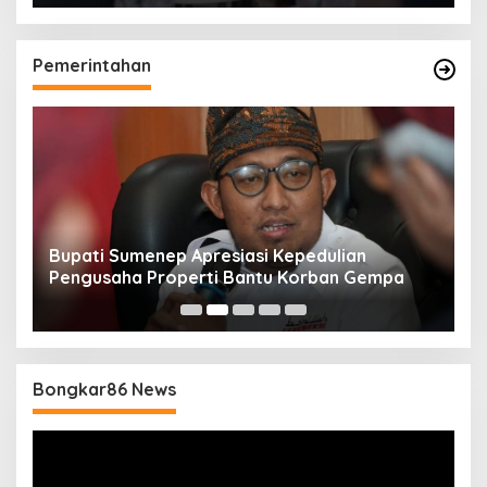
Pemerintahan
Bupati Sumenep Apresiasi Kepedulian
N
Pengusaha Properti Bantu Korban Gempa
S
B
Bongkar86 News
Pemutar
Video