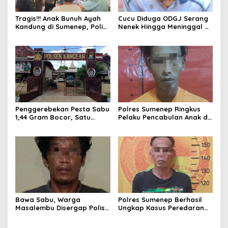
Tragis!!! Anak Bunuh Ayah
Cucu Diduga ODGJ Serang
Kandung di Sumenep, Polisi
Nenek Hingga Meninggal di
Amankan Pelaku
Tempat, Polisi Amankan
Pelaku
Penggerebekan Pesta Sabu
Polres Sumenep Ringkus
1,44 Gram Bocor, Satu
Pelaku Pencabulan Anak di
Tersangka Kabur, Ada Apa
Bawah Umur
Polsek Kangean???
Bawa Sabu, Warga
Polres Sumenep Berhasil
Masalembu Disergap Polisi,
Ungkap Kasus Peredaran
Satu Tersangka Melarikan
Sabu di Kecamatan
Diri
Pragaan, Puluhan Poket