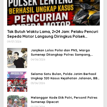
Tak Butuh Waktu Lama, 2×24 Jam: Pelaku Pencuri
Sepeda Motor Langsung Diringkus Polsek
Lenteng di Wilayah Manding
09/07/2026
Janjikan Lolos Polisi dan PNS, Warga
Sumenep Ditangkap Polres Sampang,
Korban Rugi Rp 600 juta
04/06/2026
Selama Satu Bulan, Polda Jatim Berhasil
Ungkap 320 Kasus Kejahatan Jalanan, BB
100 Sepeda Motor dan 12 Mobil Diamankan
03/06/2026
Melanggar Kode Etik Polri, Personil Polres
Sumenep Dipecat
02/03/2026