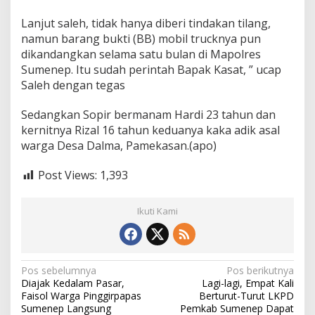
B
Lanjut saleh, tidak hanya diberi tindakan tilang,
D
i
namun barang bukti (BB) mobil trucknya pun
k
dikandangkan selama satu bulan di Mapolres
a
Sumenep. Itu sudah perintah Bapak Kasat, ” ucap
n
Saleh dengan tegas
d
a
n
Sedangkan Sopir bermanam Hardi 23 tahun dan
g
kernitnya Rizal 16 tahun keduanya kaka adik asal
k
warga Desa Dalma, Pamekasan.(apo)
a
n
Post Views:
1,393
1
B
u
Ikuti Kami
l
a
n
N
Pos sebelumnya
Pos berikutnya
Diajak Kedalam Pasar,
Lagi-lagi, Empat Kali
a
Faisol Warga Pinggirpapas
Berturut-Turut LKPD
v
Sumenep Langsung
Pemkab Sumenep Dapat