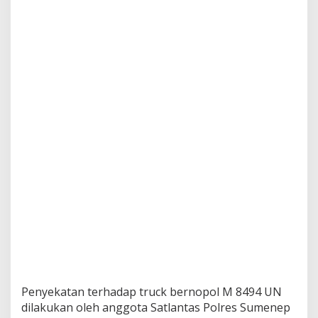
t
u
B
a
t
a
U
g
a
l
-
U
g
a
l
a
n
D
i
t
a
n
g
Penyekatan terhadap truck bernopol M 8494 UN
k
dilakukan oleh anggota Satlantas Polres Sumenep
a