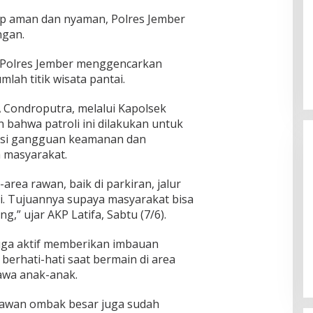
ap aman dan nyaman, Polres Jember
ngan.
, Polres Jember menggencarkan
lah titik wisata pantai.
 Condroputra, melalui Kapolsek
 bahwa patroli ini dilakukan untuk
nsi gangguan keamanan dan
 masyarakat.
-area rawan, baik di parkiran, jalur
ai. Tujuannya supaya masyarakat bisa
,” ujar AKP Latifa, Sabtu (7/6).
n KPU
KH Imam Hasyim Nyoblos di TPS
ngan Kharisma
002 Desa Aengbaja Raja,
uga aktif memberikan imbauan
angan
Berharap Pilkada Berjalan Damai
erhati-hati saat bermain di area
Di Politik
|
27/11/2024
awa anak-anak.
rawan ombak besar juga sudah