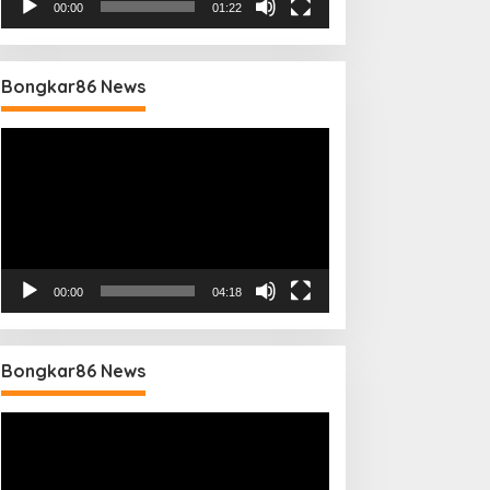
00:00
01:22
Bongkar86 News
Pemutar
Video
00:00
04:18
Bongkar86 News
Pemutar
Video