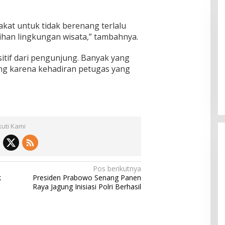
at untuk tidak berenang terlalu
ihan lingkungan wisata,” tambahnya.
itif dari pengunjung. Banyak yang
ng karena kehadiran petugas yang
 B, RSUD dr Moh
Bupati Sumenep Resmi Lantik
adi Rumah Sakit
Syahwan Effendy Sebagai PJ
ng
Sekda
kuti Kami
Pos berikutnya
k
Presiden Prabowo Senang Panen
Raya Jagung Inisiasi Polri Berhasil