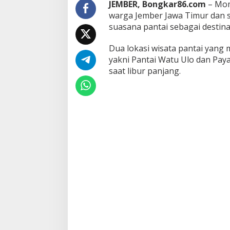
JEMBER, Bongkar86.com
– Mom
a
warga Jember Jawa Timur dan s
k
suasana pantai sebagai destinas
a
n
P
Dua lokasi wisata pantai yang
e
yakni Pantai Watu Ulo dan Pay
r
saat libur panjang.
s
o
n
e
l
P
e
n
g
a
m
a
n
a
n
W
i