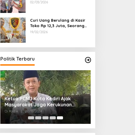
Dipecat
02/03/2026
Curi Uang Berulang di Kasir
Toko Rp 12,3 Juta, Seorang
Pemuda Diamankan Tim
19/02/2026
Reskrim Polsek Lenteng
Sumenep
Politik Terbaru
Ketua PCNU Kota Kediri Ajak
Masyarakat Jaga Kerukunan
Gunakan Hak Pilih di Pilkada 2024
Di Politik
|
27/11/2024