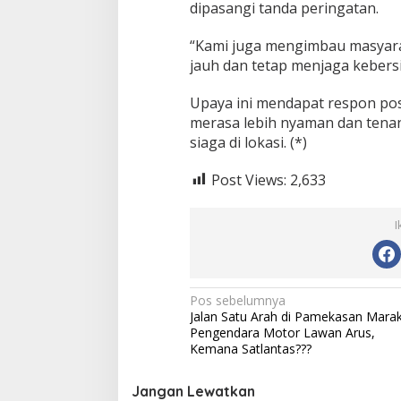
dipasangi tanda peringatan.
“Kami juga mengimbau masyarak
jauh dan tetap menjaga kebers
Upaya ini mendapat respon pos
merasa lebih nyaman dan tena
Bupati Sumenep Apresiasi
Naik Status Tipe
siaga di lokasi. (*)
Kepedulian Pengusaha Properti
Anwar Sumenep J
Bantu Korban Gempa
Rujukan Berjenja
Post Views:
2,633
I
N
Pos sebelumnya
Jalan Satu Arah di Pamekasan Mara
a
Pengendara Motor Lawan Arus,
v
Kemana Satlantas???
i
Jangan Lewatkan