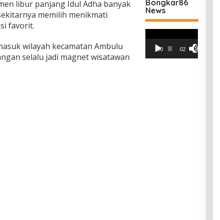
Bongkar86
en libur panjang Idul Adha banyak
News
ekitarnya memilih menikmati
i favorit.
Pemutar
Video
 masuk wilayah kecamatan Ambulu
00:00
02:42
angan selalu jadi magnet wisatawan