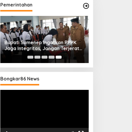
Pemerintahan
Bupati Sumenep Ingatkan PPPK
Jaga Integritas, Jangan Terjerat
Perselingkuhan dan Judi Online
Bongkar86 News
Pemutar
Video