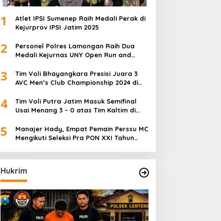
1
Atlet IPSI Sumenep Raih Medali Perak di
Kejurprov IPSI Jatim 2025
2
Personel Polres Lamongan Raih Dua
Medali Kejurnas UNY Open Run and
Jump Competition
3
Tim Voli Bhayangkara Presisi Juara 3
AVC Men’s Club Championship 2024 di
Iran
4
Tim Voli Putra Jatim Masuk Semifinal
Usai Menang 3 – 0 atas Tim Kaltim di
PON XXI Sumut
5
Manajer Hady, Empat Pemain Perssu MC
Mengikuti Seleksi Pra PON XXI Tahun
2024
Hukrim