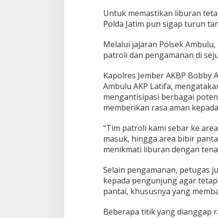
s
a
Untuk memastikan liburan tet
t
Polda Jatim pun sigap turun ta
a
P
Melalui jajaran Polsek Ambulu
a
n
patroli dan pengamanan di sejum
t
a
Kapolres Jember AKBP Bobby A
i
Ambulu AKP Latifa, mengatakan
mengantisipasi berbagai pote
memberikan rasa aman kepada
“Tim patroli kami sebar ke area
masuk, hingga area bibir pant
menikmati liburan dengan tenang
PWNU Jateng Apresiasi Pilkada
Belum Diumumka
Berjalan Damai, Gus Rozin:
Pamekasan, Pasa
Selain pengamanan, petugas j
Cerminan Kedewasaan Politik
Deklarasi Kemen
kepada pengunjung agar tetap b
Di Politik
|
29/11/2024
Di Politik
|
27/11/2024
Masyarakat
pantai, khususnya yang memb
Beberapa titik yang dianggap 