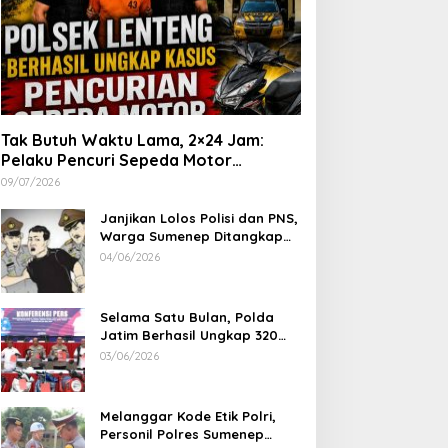
Tak Butuh Waktu Lama, 2×24 Jam:
Pelaku Pencuri Sepeda Motor
Langsung Diringkus Polsek Lenteng di
09/07/2026
Wilayah Manding
Janjikan Lolos Polisi dan PNS,
Warga Sumenep Ditangkap
Polres Sampang, Korban Rugi
04/06/2026
Rp 600 juta
Selama Satu Bulan, Polda
Jatim Berhasil Ungkap 320
Kasus Kejahatan Jalanan, BB
03/06/2026
100 Sepeda Motor dan 12
Mobil Diamankan
Melanggar Kode Etik Polri,
Personil Polres Sumenep