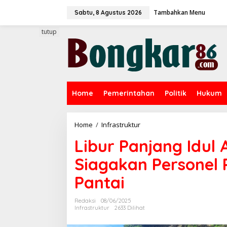
L
Tambahkan Menu
e
Sabtu, 8 Agustus 2026
w
a
tutup
t
i
k
e
k
o
Home
Pemerintahan
Politik
Hukum
n
t
e
n
Home
/
Infrastruktur
L
i
Libur Panjang Idul
b
u
Siagakan Personel
r
P
Pantai
a
n
j
Redaksi
08/06/2025
a
Infrastruktur
2633 Dilihat
n
g