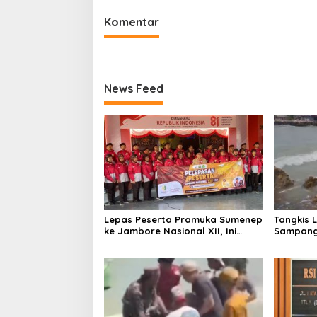
Komentar
News Feed
Lepas Peserta Pramuka Sumenep
Tangkis 
ke Jambore Nasional XII, Ini
Sampang
Pesan Wabup KH Imam Hasyim
Keselam