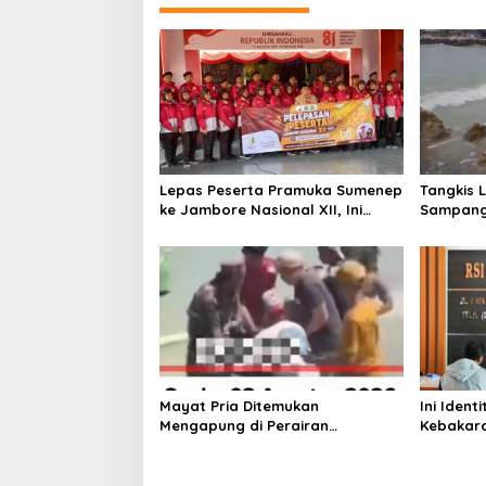
g
a
s
i
p
o
s
Lepas Peserta Pramuka Sumenep
Tangkis 
ke Jambore Nasional XII, Ini
Sampang
Pesan Wabup KH Imam Hasyim
Keselam
Mayat Pria Ditemukan
Ini Iden
Mengapung di Perairan
Kebakara
Pelabuhan Giligenting Sumenep
Sentosa 
Kaliange