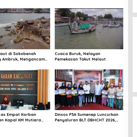
Laut di Sokobenah
Cuaca Buruk, Nelayan
 Ambruk, Mengancam
Pemekasan Takut Melaut
atan Warga
titas Empat Korban
Dinsos P3A Sumenep Luncurkan
n Kapal KM Mutiara
Penyaluran BLT DBHCHT 2026,
2 di Rawat di RSI
Sebanyak 2.600 Buruh Tembakau
t Sumenep
Siap Menerima